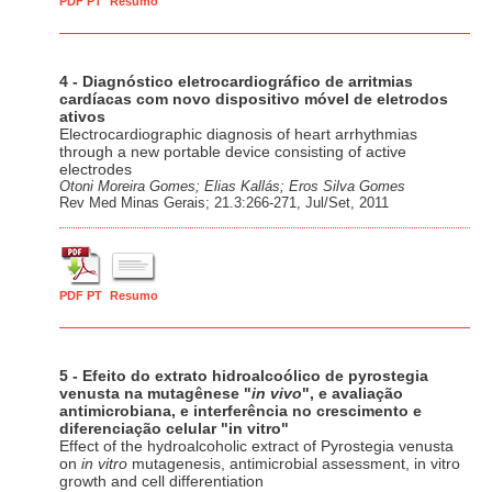
PDF PT
Resumo
4 - Diagnóstico eletrocardiográfico de arritmias
cardíacas com novo dispositivo móvel de eletrodos
ativos
Electrocardiographic diagnosis of heart arrhythmias
through a new portable device consisting of active
electrodes
Otoni Moreira Gomes; Elias Kallás; Eros Silva Gomes
Rev Med Minas Gerais; 21.3:266-271, Jul/Set, 2011
PDF PT
Resumo
5 - Efeito do extrato hidroalcoólico de pyrostegia
venusta na mutagênese "
in vivo
", e avaliação
antimicrobiana, e interferência no crescimento e
diferenciação celular "in vitro"
Effect of the hydroalcoholic extract of Pyrostegia venusta
on
in vitro
mutagenesis, antimicrobial assessment, in vitro
growth and cell differentiation