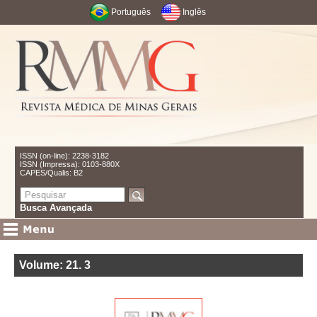
Português
Inglês
ISSN (on-line): 2238-3182
ISSN (Impressa): 0103-880X
CAPES/Qualis: B2
Busca Avançada
Volume: 21
.
3