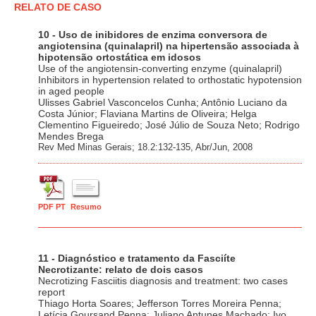
RELATO DE CASO
10 - Uso de inibidores de enzima conversora de
angiotensina (quinalapril) na hipertensão associada à
hipotensão ortostática em idosos
Use of the angiotensin-converting enzyme (quinalapril)
Inhibitors in hypertension related to orthostatic hypotension
in aged people
Ulisses Gabriel Vasconcelos Cunha; Antônio Luciano da
Costa Júnior; Flaviana Martins de Oliveira; Helga
Clementino Figueiredo; José Júlio de Souza Neto; Rodrigo
Mendes Brega
Rev Med Minas Gerais; 18.2:132-135, Abr/Jun, 2008
PDF PT
Resumo
11 - Diagnóstico e tratamento da Fasciíte
Necrotizante: relato de dois casos
Necrotizing Fasciitis diagnosis and treatment: two cases
report
Thiago Horta Soares; Jefferson Torres Moreira Penna;
Letícia Goursand Penna; Juliano Antunes Machado; Ivo