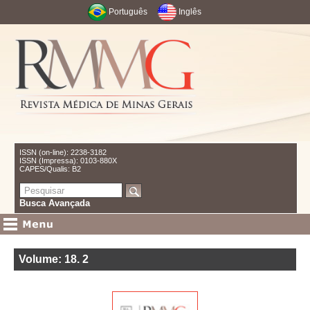
Português
Inglês
ISSN (on-line): 2238-3182
ISSN (Impressa): 0103-880X
CAPES/Qualis: B2
Busca Avançada
Volume: 18
.
2