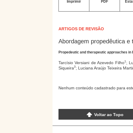
Imprimir
PDF
Esta
ARTIGOS DE REVISÃO
Abordagem propedêutica e 
Propedeutic and therapeutic approaches i
1
Tarcísio Versiani de Azevedo Filho
; L
3
Siqueira
; Luciana Araújo Teixeira Mart
Nenhum conteúdo cadastrado para este
Voltar ao Topo