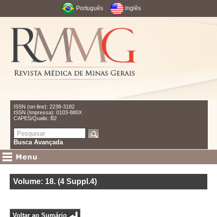
Português
Inglês
ISSN (on-line): 2238-3182
ISSN (Impressa): 0103-880X
CAPES/Qualis: B2
Busca Avançada
Volume: 18
.
(4 Suppl.4)
Voltar ao Sumário