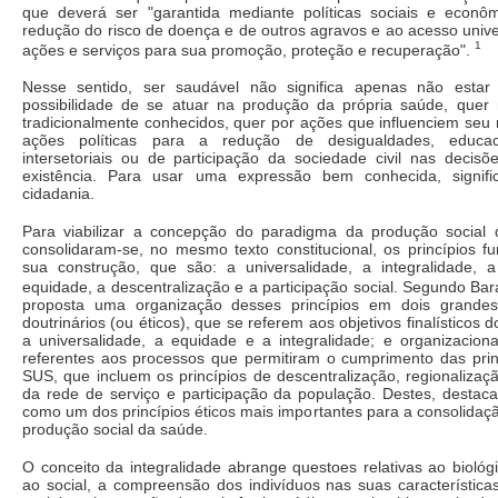
que deverá ser "garantida mediante políticas sociais e econ
redução do risco de doença e de outros agravos e ao acesso univers
1
ações e serviços para sua promoção, proteção e recuperação".
Nesse sentido, ser saudável não significa apenas não estar 
possibilidade de se atuar na produção da própria saúde, quer
tradicionalmente conhecidos, quer por ações que influenciem seu
ações políticas para a redução de desigualdades, educac
intersetoriais ou de participação da sociedade civil nas decis
existência. Para usar uma expressão bem conhecida, signifi
cidadania.
Para viabilizar a concepção do paradigma da produção social
consolidaram-se, no mesmo texto constitucional, os princípios f
sua construção, que são: a universalidade, a integralidade, a
equidade, a descentralização e a participação social. Segundo Ba
proposta uma organização desses princípios em dois grandes
doutrinários (ou éticos), que se referem aos objetivos finalísticos d
a universalidade, a equidade e a integralidade; e organizaciona
referentes aos processos que permitiram o cumprimento das princ
SUS, que incluem os princípios de descentralização, regionalizaç
da rede de serviço e participação da população. Destes, destaca
como um dos princípios éticos mais importantes para a consolida
produção social da saúde.
O conceito da integralidade abrange questoes relativas ao biológ
ao social, a compreensão dos indivíduos nas suas características