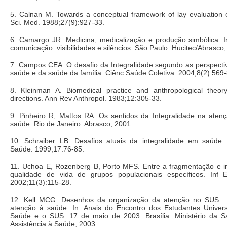
5. Calnan M. Towards a conceptual framework of lay evaluation o
Sci. Med. 1988;27(9):927-33.
6. Camargo JR. Medicina, medicalização e produção simbólica. In
comunicação: visibilidades e silêncios. São Paulo: Hucitec/Abrasco
7. Campos CEA. O desafio da Integralidade segundo as perspectiv
saúde e da saúde da família. Ciênc Saúde Coletiva. 2004;8(2):569-
8. Kleinman A. Biomedical practice and anthropological theo
directions. Ann Rev Anthropol. 1983;12:305-33.
9. Pinheiro R, Mattos RA. Os sentidos da Integralidade na aten
saúde. Rio de Janeiro: Abrasco; 2001.
10. Schraiber LB. Desafios atuais da integralidade em saúde
Saúde. 1999;17:76-85.
11. Uchoa E, Rozenberg B, Porto MFS. Entre a fragmentação e i
qualidade de vida de grupos populacionais específicos. Inf 
2002;11(3):115-28.
12. Kell MCG. Desenhos da organização da atenção no SUS : a
atenção à saúde. In: Anais do Encontro dos Estudantes Univers
Saúde e o SUS. 17 de maio de 2003. Brasília: Ministério da S
Assistência à Saúde; 2003.