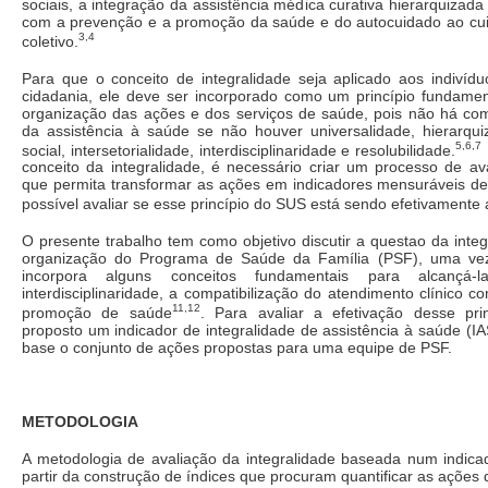
sociais, a integração da assistência médica curativa hierarquizad
com a prevenção e a promoção da saúde e do autocuidado ao cuid
3,4
coletivo.
Para que o conceito de integralidade seja aplicado aos indivídu
cidadania, ele deve ser incorporado como um princípio fundamen
organização das ações e dos serviços de saúde, pois não há como
da assistência à saúde se não houver universalidade, hierarquiz
5,6,7
social, intersetorialidade, interdisciplinaridade e resolubilidade.
conceito da integralidade, é necessário criar um processo de ava
que permita transformar as ações em indicadores mensuráveis de 
possível avaliar se esse princípio do SUS está sendo efetivament
O presente trabalho tem como objetivo discutir a questao da integ
organização do Programa de Saúde da Família (PSF), uma v
incorpora alguns conceitos fundamentais para alcançá
interdisciplinaridade, a compatibilização do atendimento clínico 
11,12
promoção de saúde
. Para avaliar a efetivação desse pri
proposto um indicador de integralidade de assistência à saúde (I
base o conjunto de ações propostas para uma equipe de PSF.
METODOLOGIA
A metodologia de avaliação da integralidade baseada num indicad
partir da construção de índices que procuram quantificar as ações