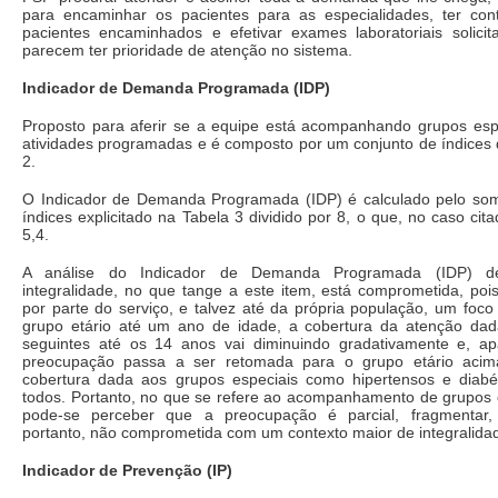
para encaminhar os pacientes para as especialidades, ter cont
pacientes encaminhados e efetivar exames laboratoriais solicit
parecem ter prioridade de atenção no sistema.
Indicador de Demanda Programada (IDP)
Proposto para aferir se a equipe está acompanhando grupos espe
atividades programadas e é composto por um conjunto de índices 
2.
O Indicador de Demanda Programada (IDP) é calculado pelo som
índices explicitado na Tabela 3 dividido por 8, o que, no caso cit
5,4.
A análise do Indicador de Demanda Programada (IDP) d
integralidade, no que tange a este item, está comprometida, poi
por parte do serviço, e talvez até da própria população, um foc
grupo etário até um ano de idade, a cobertura da atenção dada
seguintes até os 14 anos vai diminuindo gradativamente e, a
preocupação passa a ser retomada para o grupo etário aci
cobertura dada aos grupos especiais como hipertensos e diabé
todos. Portanto, no que se refere ao acompanhamento de grupos e
pode-se perceber que a preocupação é parcial, fragmentar, a
portanto, não comprometida com um contexto maior de integralida
Indicador de Prevenção (IP)