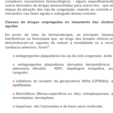
complexos mecanismos farmacológicos - alguns especificamen
outros derivados de drogas desenvolvidas para outros fins - que a
etapas da ativação das vias de coagulação, visando ao controle 
miocárdico nas fases aguda e subaguda desses eventos.
Classes de drogas empregadas no tratamento das síndro
agudas
Do ponto de vista da farmacoterapia, as principais class
interferência na hemostase que, ao longo dos ensaios clínicos 
demonstraram-se capazes de reduzir a mortalidade ou a recor
5
cardíacos adversos, foram
:
antiagregantes plaquetários da via da ciclo-oxigenase: ácido ac
antiagregantes plaquetários derivados tienopiridínicos 
adenosina difosfato - ADP): clopidogrel, ticlopidina, pras
cangrelor;
inibidores do receptor da glicoproteína IlblIIa (GPIIblIIa): a
epitifibatide;
fibrinolíticos (fibrina-específicos ou não): estreptoquinase, a
tenecteplase, lanoteplase;
heparinas: não fracionadas e de baixo peso molecular;