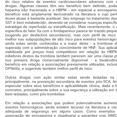
do risco relativo de eventos cardiovasculares adversos com 
drogas. Algumas classes têm seu benefício bem definido, pod
heparina não fracionada e a HBPM - em especial a enoxaparin
benefício está amplamente demostrado na literatura e cujo perf
doses atuais é bastante aceitável. Seu emprego no tratamento d
SST é bem estabelecido, devendo-se considerar nuanças específ
estratégia de reperfusão ou estratificação. Mais recentemente, o 
específica do fator Xa com o fondaparinux parece ter trazido peque
(sugerido por desfechos secundários), mas com perfil de risco
melhor nas subpopulações de alto risco para eventos hemorrágico
ainda estao sendo conhecidas e a maior delas - a trombose d
superada com a administração concomitante de HNF. Sua aplica
viabilizada por preços mais competitivos em relação às HBPM
inibidores diretos da trombina também parecem ser uma classe pr
sua primeira droga comercialmente disponível - a bivalirudi
benefício em relação a associações previamente utilizadas, inclusi
GPIIbIIIa, e sugerindo também melhor perfil de risco.
Outras drogas com ação similar estao sendo testadas na f
principalmente, na prevenção secundária de eventos pós-SCA. Ai
especular sobre seus benefícios e aplicabilidade clínica, dada a 
concretos, principalmente sobre a sua segurança e utilização em 
bem testadas, como pós-trombólise.
Em relação a associações que podem potencialmente aumenta
eventos hemorrágicos, ainda existem lacunas na literatura e car
adequada de segurança em alguns casos. Como exemplos 
associação de enoxaparina e clopidogrel a pacientes com IAM