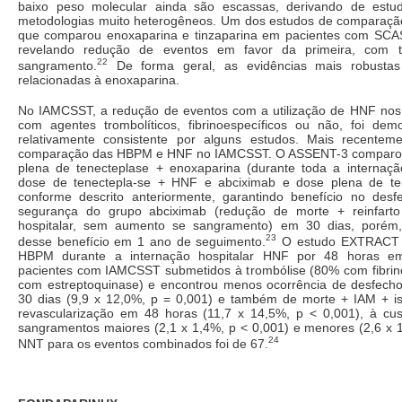
baixo peso molecular ainda são escassas, derivando de est
metodologias muito heterogêneos. Um dos estudos de comparação 
que comparou enoxaparina e tinzaparina em pacientes com SCAS
revelando redução de eventos em favor da primeira, com t
22
sangramento.
De forma geral, as evidências mais robustas 
relacionadas à enoxaparina.
No IAMCSST, a redução de eventos com a utilização de HNF nos 
com agentes trombolíticos, fibrinoespecíficos ou não, foi de
relativamente consistente por alguns estudos. Mais recenteme
comparação das HBPM e HNF no IAMCSST. O ASSENT-3 comparou 
plena de tenecteplase + enoxaparina (durante toda a internação
dose de tenectepla-se + HNF e abciximab e dose plena de te
conforme descrito anteriormente, garantindo benefício no desf
segurança do grupo abciximab (redução de morte + reinfarto 
hospitalar, sem aumento se sangramento) em 30 dias, poré
23
desse benefício em 1 ano de seguimento.
O estudo EXTRACT 
HBPM durante a internação hospitalar HNF por 48 horas e
pacientes com IAMCSST submetidos à trombólise (80% com fibrin
com estreptoquinase) e encontrou menos ocorrência de desfec
30 dias (9,9 x 12,0%, p = 0,001) e também de morte + IAM + i
revascularização em 48 horas (11,7 x 14,5%, p < 0,001), à cus
sangramentos maiores (2,1 x 1,4%, p < 0,001) e menores (2,6 x 1
24
NNT para os eventos combinados foi de 67.