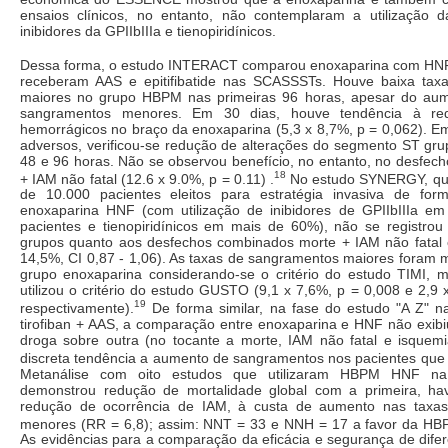
ensaios clínicos, no entanto, não contemplaram a utilização da
inibidores da GPIIbIIIa e tienopiridínicos.
Dessa forma, o estudo INTERACT comparou enoxaparina com HNF
receberam AAS e epitifibatide nas SCASSSTs. Houve baixa tax
maiores no grupo HBPM nas primeiras 96 horas, apesar do aum
sangramentos menores. Em 30 dias, houve tendência à re
hemorrágicos no braço da enoxaparina (5,3 x 8,7%, p = 0,062). E
adversos, verificou-se redução de alterações do segmento ST gr
48 e 96 horas. Não se observou benefício, no entanto, no desfec
18
+ IAM não fatal (12.6 x 9.0%, p = 0.11) .
No estudo SYNERGY, qu
de 10.000 pacientes eleitos para estratégia invasiva de fo
enoxaparina HNF (com utilização de inibidores de GPIIbIIIa 
pacientes e tienopiridínicos em mais de 60%), não se registrou 
grupos quanto aos desfechos combinados morte + IAM não fatal 
14,5%, CI 0,87 - 1,06). As taxas de sangramentos maiores foram 
grupo enoxaparina considerando-se o critério do estudo TIMI,
utilizou o critério do estudo GUSTO (9,1 x 7,6%, p = 0,008 e 2,9 x
19
respectivamente).
De forma similar, na fase do estudo "A Z" na
tirofiban + AAS, a comparação entre enoxaparina e HNF não exibi
droga sobre outra (no tocante a morte, IAM não fatal e isquemi
discreta tendência a aumento de sangramentos nos pacientes que
Metanálise com oito estudos que utilizaram HBPM HNF n
demonstrou redução de mortalidade global com a primeira, ha
redução de ocorrência de IAM, à custa de aumento nas taxa
menores (RR = 6,8); assim: NNT = 33 e NNH = 17 a favor da HB
As evidências para a comparação da eficácia e segurança de dife