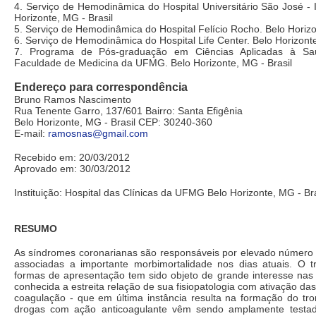
4. Serviço de Hemodinâmica do Hospital Universitário São José -
Horizonte, MG - Brasil
5. Serviço de Hemodinâmica do Hospital Felício Rocho. Belo Horizo
6. Serviço de Hemodinâmica do Hospital Life Center. Belo Horizonte
7. Programa de Pós-graduação em Ciências Aplicadas à Sa
Faculdade de Medicina da UFMG. Belo Horizonte, MG - Brasil
Endereço para correspondência
Bruno Ramos Nascimento
Rua Tenente Garro, 137/601 Bairro: Santa Efigênia
Belo Horizonte, MG - Brasil CEP: 30240-360
E-mail:
ramosnas@gmail.com
Recebido em: 20/03/2012
Aprovado em: 30/03/2012
Instituição: Hospital das Clínicas da UFMG Belo Horizonte, MG - Bra
RESUMO
As síndromes coronarianas são responsáveis por elevado número d
associadas a importante morbimortalidade nos dias atuais. O 
formas de apresentação tem sido objeto de grande interesse nas 
conhecida a estreita relação de sua fisiopatologia com ativação da
coagulação - que em última instância resulta na formação do tro
drogas com ação anticoagulante vêm sendo amplamente testa