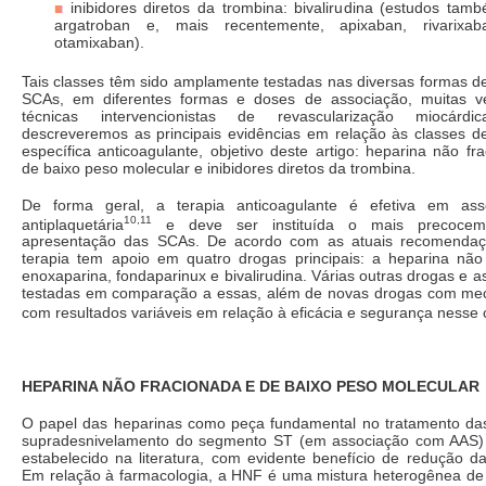
inibidores diretos da trombina: bivalirudina (estudos tam
argatroban e, mais recentemente, apixaban, rivarixab
otamixaban).
Tais classes têm sido amplamente testadas nas diversas formas d
SCAs, em diferentes formas e doses de associação, muitas v
técnicas intervencionistas de revascularização miocárdi
descreveremos as principais evidências em relação às classes 
específica anticoagulante, objetivo deste artigo: heparina não fr
de baixo peso molecular e inibidores diretos da trombina.
De forma geral, a terapia anticoagulante é efetiva em ass
10,11
antiplaquetária
e deve ser instituída o mais precocem
apresentação das SCAs. De acordo com as atuais recomendaçõ
terapia tem apoio em quatro drogas principais: a heparina não
enoxaparina, fondaparinux e bivalirudina. Várias outras drogas e a
testadas em comparação a essas, além de novas drogas com mec
com resultados variáveis em relação à eficácia e segurança nesse 
HEPARINA NÃO FRACIONADA E DE BAIXO PESO MOLECULAR
O papel das heparinas como peça fundamental no tratamento d
supradesnivelamento do segmento ST (em associação com AAS) 
estabelecido na literatura, com evidente benefício de redução d
Em relação à farmacologia, a HNF é uma mistura heterogênea de 