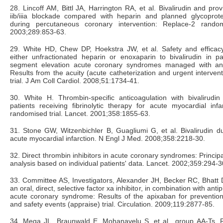
28. Lincoff AM, Bittl JA, Harrington RA, et al. Bivalirudin and prov
iib/iiia blockade compared with heparin and planned glycoprotei
during percutaneous coronary intervention: Replace-2 random
2003;289:853-63.
29. White HD, Chew DP, Hoekstra JW, et al. Safety and efficacy
either unfractionated heparin or enoxaparin to bivalirudin in pa
segment elevation acute coronary syndromes managed with an 
Results from the acuity (acute catheterization and urgent intervent
trial. J Am Coll Cardiol. 2008;51:1734-41.
30. White H. Thrombin-specific anticoagulation with bivalirudin
patients receiving fibrinolytic therapy for acute myocardial inf
randomised trial. Lancet. 2001;358:1855-63.
31. Stone GW, Witzenbichler B, Guagliumi G, et al. Bivalirudin du
acute myocardial infarction. N Engl J Med. 2008;358:2218-30.
32. Direct thrombin inhibitors in acute coronary syndromes: Principa
analysis based on individual patients' data. Lancet. 2002;359:294-3
33. Committee AS, Investigators, Alexander JH, Becker RC, Bhatt D
an oral, direct, selective factor xa inhibitor, in combination with antip
acute coronary syndrome: Results of the apixaban for prevention
and safety events (appraise) trial. Circulation. 2009;119:2877-85.
34. Mega JL, Braunwald E, Mohanavelu S, et al., group AA-Ts. 