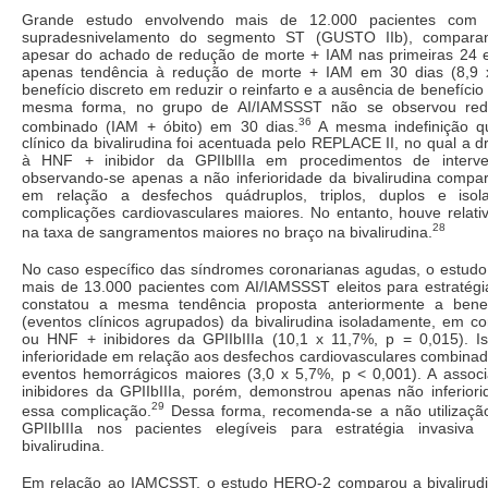
Grande estudo envolvendo mais de 12.000 pacientes co
supradesnivelamento do segmento ST (GUSTO IIb), comparan
apesar do achado de redução de morte + IAM nas primeiras 24 e
apenas tendência à redução de morte + IAM em 30 dias (8,9 x
benefício discreto em reduzir o reinfarto e a ausência de benefíci
mesma forma, no grupo de AI/IAMSSST não se observou red
36
combinado (IAM + óbito) em 30 dias.
A mesma indefinição qu
clínico da bivalirudina foi acentuada pelo REPLACE II, no qual a 
à HNF + inibidor da GPIIblIIa em procedimentos de interve
observando-se apenas a não inferioridade da bivalirudina comp
em relação a desfechos quádruplos, triplos, duplos e isol
complicações cardiovasculares maiores. No entanto, houve relat
28
na taxa de sangramentos maiores no braço na bivalirudina.
No caso específico das síndromes coronarianas agudas, o estudo
mais de 13.000 pacientes com AI/IAMSSST eleitos para estratégia
constatou a mesma tendência proposta anteriormente a benefí
(eventos clínicos agrupados) da bivalirudina isoladamente, em
ou HNF + inibidores da GPIIbIIIa (10,1 x 11,7%, p = 0,015). 
inferioridade em relação aos desfechos cardiovasculares combina
eventos hemorrágicos maiores (3,0 x 5,7%, p < 0,001). A associa
inibidores da GPIIbIIIa, porém, demonstrou apenas não inferior
29
essa complicação.
Dessa forma, recomenda-se a não utilização
GPIIbIIIa nos pacientes elegíveis para estratégia invasiv
bivalirudina.
Em relação ao IAMCSST, o estudo HERO-2 comparou a bivaliru