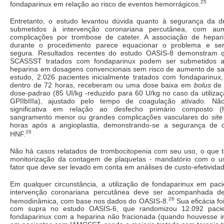
25
fondaparinux em relação ao risco de eventos hemorrágicos.
Entretanto, o estudo levantou dúvida quanto à segurança da 
submetidos à intervenção coronariana percutânea, com aum
complicações por trombose de cateter. A associação de hepar
durante o procedimento parece equacionar o problema e ser
segura. Resultados recentes do estudo OASIS-8 demonstram 
SCASSST tratados com fondaparinux podem ser submetidos a
heparina em dosagens convencionais sem risco de aumento de s
estudo, 2.026 pacientes inicialmente tratados com fondaparinux
dentro de 72 horas, receberam ou uma dose baixa em
bolus
de 
dose-padrao (85 UI/kg -reduzido para 60 U/kg no caso da utilizaç
GPIIbIIIa), ajustado pelo tempo de coagulação ativado. Nã
significativa em relação ao desfecho primário composto (
sangramento menor ou grandes complicações vasculares do
sit
horas após a angioplastia, demonstrando-se a segurança de d
26
HNF.
Não há casos relatados de trombocitopenia com seu uso, o que t
monitorização da contagem de plaquetas - mandatório com o u
fator que deve ser levado em conta em análises de custo-efetivida
Em qualquer circunstância, a utilização de fondaparinux em paci
intervenção coronariana percutânea deve ser acompanhada 
26
hemodinâmica, com base nos dados do OASIS-8.
Sua eficácia foi
com supra no estudo OASIS-6, que randomizou 12.092 pacie
fondaparinux com a heparina não fracionada (quando houvesse in