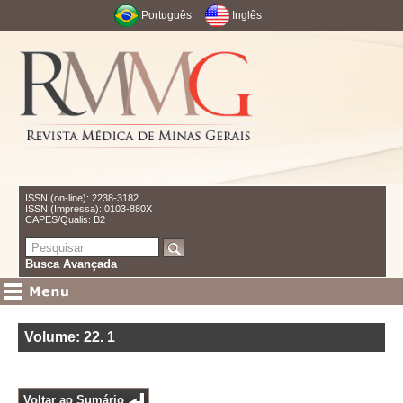
Português
Inglês
ISSN (on-line): 2238-3182
ISSN (Impressa): 0103-880X
CAPES/Qualis: B2
Busca Avançada
Volume: 22
.
1
Voltar ao Sumário