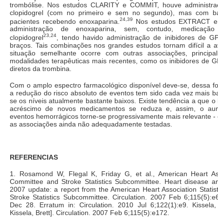
trombólise. Nos estudos CLARITY e COMMIT, houve administraç
clopidogrel (com no primeiro e sem no segundo), mas com ba
24,39
pacientes recebendo enoxaparina.
Nos estudos EXTRACT e
administração de enoxaparina, sem, contudo, medicação
23,24
clopidogrel
, tendo havido administração de inibidores de G
braços. Tais combinações nos grandes estudos tornam difícil a a
situação semelhante ocorre com outras associações, principa
modalidades terapêuticas mais recentes, como os inibidores de GPI
diretos da trombina.
Com o amplo espectro farmacológico disponível deve-se, dessa f
a redução do risco absoluto de eventos tem sido cada vez mais b
se os níveis atualmente bastante baixos. Existe tendência a que o 
acréscimo de novos medicamentos se reduza e, assim, o au
eventos hemorrágicos torne-se progressivamente mais relevante -
as associações ainda não adequadamente testadas.
REFERENCIAS
1. Rosamond W, Flegal K, Friday G, et al., American Heart Asso
Committee and Stroke Statistics Subcommittee. Heart disease and
2007 update: a report from the American Heart Association Stati
Stroke Statistics Subcommittee. Circulation. 2007 Feb 6;115(5):
Dec 28. Erratum in: Circulation. 2010 Jul 6;122(1):e9. Kissela,
Kissela, Brett]. Circulation. 2007 Feb 6;115(5):e172.