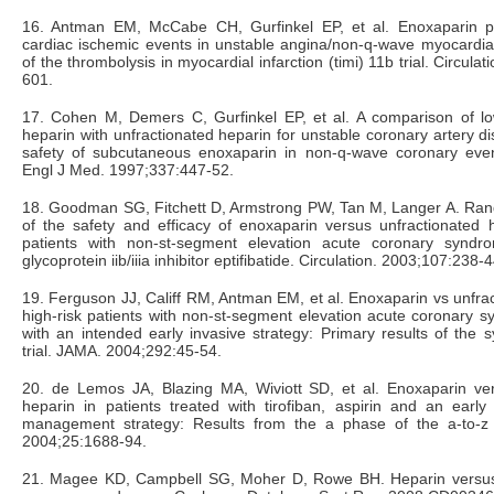
16. Antman EM, McCabe CH, Gurfinkel EP, et al. Enoxaparin p
cardiac ischemic events in unstable angina/non-q-wave myocardial 
of the thrombolysis in myocardial infarction (timi) 11b trial. Circula
601.
17. Cohen M, Demers C, Gurfinkel EP, et al. A comparison of lo
heparin with unfractionated heparin for unstable coronary artery d
safety of subcutaneous enoxaparin in non-q-wave coronary eve
Engl J Med. 1997;337:447-52.
18. Goodman SG, Fitchett D, Armstrong PW, Tan M, Langer A. Ran
of the safety and efficacy of enoxaparin versus unfractionated h
patients with non-st-segment elevation acute coronary syndr
glycoprotein iib/iiia inhibitor eptifibatide. Circulation. 2003;107:238-4
19. Ferguson JJ, Califf RM, Antman EM, et al. Enoxaparin vs unfrac
high-risk patients with non-st-segment elevation acute coronary
with an intended early invasive strategy: Primary results of the
trial. JAMA. 2004;292:45-54.
20. de Lemos JA, Blazing MA, Wiviott SD, et al. Enoxaparin ver
heparin in patients treated with tirofiban, aspirin and an early c
management strategy: Results from the a phase of the a-to-z t
2004;25:1688-94.
21. Magee KD, Campbell SG, Moher D, Rowe BH. Heparin versus