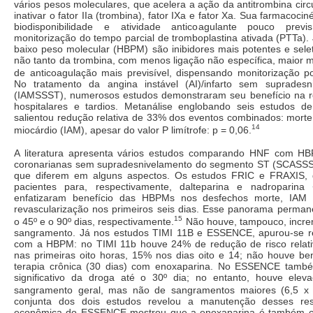
vários pesos moleculares, que acelera a ação da antitrombina circu
inativar o fator IIa (trombina), fator IXa e fator Xa. Sua farmacociné
biodisponibilidade e atividade anticoagulante pouco previs
monitorização do tempo parcial de tromboplastina ativada (PTTa).
baixo peso molecular (HBPM) são inibidores mais potentes e selet
não tanto da trombina, com menos ligação não específica, maior 
de anticoagulação mais previsível, dispensando monitorização p
No tratamento da angina instável (AI)/infarto sem suprades
(IAMSSST), numerosos estudos demonstraram seu benefício na 
hospitalares e tardios. Metanálise englobando seis estudos
salientou redução relativa de 33% dos eventos combinados: morte
14
miocárdio (IAM), apesar do valor P limítrofe: p = 0,06.
A literatura apresenta vários estudos comparando HNF com H
coronarianas sem supradesnivelamento do segmento ST (SCASSS
que diferem em alguns aspectos. Os estudos FRIC e FRAXIS,
pacientes para, respectivamente, dalteparina e nadropari
enfatizaram benefício das HBPMs nos desfechos morte, IAM
revascularização nos primeiros seis dias. Esse panorama permane
15
o 45º e o 90º dias, respectivamente.
Não houve, tampouco, incre
sangramento. Já nos estudos TIMI 11B e ESSENCE, apurou-se r
com a HBPM: no TIMI 11b houve 24% de redução de risco relat
nas primeiras oito horas, 15% nos dias oito e 14; não houve ben
terapia crônica (30 dias) com enoxaparina. No ESSENCE també
significativo da droga até o 30º dia; no entanto, houve ele
sangramento geral, mas não de sangramentos maiores (6,5 x 
conjunta dos dois estudos revelou a manutenção desses resu
econômica do ESSENCE mostrou que a enoxaparina é também cus