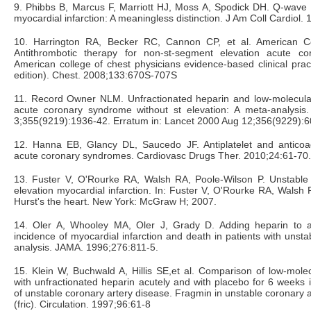
9. Phibbs B, Marcus F, Marriott HJ, Moss A, Spodick DH. Q-wave
myocardial infarction: A meaningless distinction. J Am Coll Cardiol.
10. Harrington RA, Becker RC, Cannon CP, et al. American Co
Antithrombotic therapy for non-st-segment elevation acute c
American college of chest physicians evidence-based clinical pract
edition). Chest. 2008;133:670S-707S
11. Record Owner NLM. Unfractionated heparin and low-molecular
acute coronary syndrome without st elevation: A meta-analysis
3;355(9219):1936-42. Erratum in: Lancet 2000 Aug 12;356(9229):6
12. Hanna EB, Glancy DL, Saucedo JF. Antiplatelet and anticoag
acute coronary syndromes. Cardiovasc Drugs Ther. 2010;24:61-70.
13. Fuster V, O'Rourke RA, Walsh RA, Poole-Wilson P. Unstable
elevation myocardial infarction. In: Fuster V, O'Rourke RA, Walsh 
Hurst's the heart. New York: McGraw H; 2007.
14. Oler A, Whooley MA, Oler J, Grady D. Adding heparin to a
incidence of myocardial infarction and death in patients with unst
analysis. JAMA. 1996;276:811-5.
15. Klein W, Buchwald A, Hillis SE,et al. Comparison of low-mole
with unfractionated heparin acutely and with placebo for 6 week
of unstable coronary artery disease. Fragmin in unstable coronary 
(fric). Circulation. 1997;96:61-8