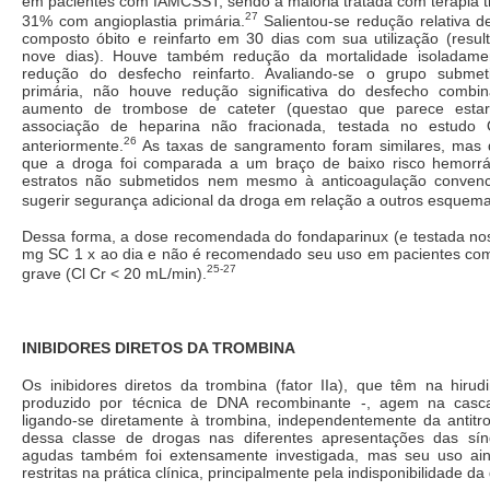
em pacientes com IAMCSST, sendo a maioria tratada com terapia t
27
31% com angioplastia primária.
Salientou-se redução relativa 
composto óbito e reinfarto em 30 dias com sua utilização (resul
nove dias). Houve também redução da mortalidade isoladame
redução do desfecho reinfarto. Avaliando-se o grupo submeti
primária, não houve redução significativa do desfecho combi
aumento de trombose de cateter (questao que parece estar
associação de heparina não fracionada, testada no estudo O
26
anteriormente.
As taxas de sangramento foram similares, mas 
que a droga foi comparada a um braço de baixo risco hemorr
estratos não submetidos nem mesmo à anticoagulação convenc
sugerir segurança adicional da droga em relação a outros esquema
Dessa forma, a dose recomendada do fondaparinux (e testada nos
mg SC 1 x ao dia e não é recomendado seu uso em pacientes com i
25-27
grave (Cl Cr < 20 mL/min).
INIBIDORES DIRETOS DA TROMBINA
Os inibidores diretos da trombina (fator IIa), que têm na hirud
produzido por técnica de DNA recombinante -, agem na casc
ligando-se diretamente à trombina, independentemente da antitro
dessa classe de drogas nas diferentes apresentações das sín
agudas também foi extensamente investigada, mas seu uso ain
restritas na prática clínica, principalmente pela indisponibilidade da