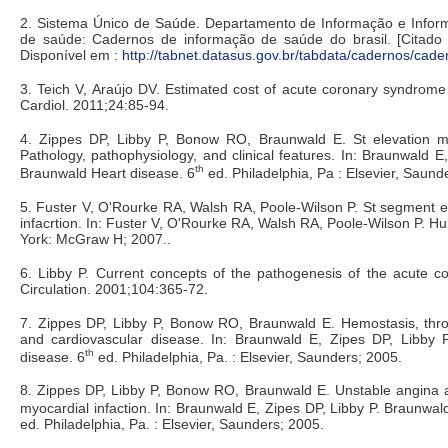
2. Sistema Único de Saúde. Departamento de Informação e Inform
de saúde: Cadernos de informação de saúde do brasil. [Citad
Disponível em :
http://tabnet.datasus.gov.br/tabdata/cadernos/ca
3. Teich V, Araújo DV. Estimated cost of acute coronary syndrome 
Cardiol. 2011;24:85-94.
4. Zippes DP, Libby P, Bonow RO, Braunwald E. St elevation myo
Pathology, pathophysiology, and clinical features. In: Braunwald E
th
Braunwald Heart disease. 6
ed. Philadelphia, Pa : Elsevier, Saund
5. Fuster V, O'Rourke RA, Walsh RA, Poole-Wilson P. St segment e
infacrtion. In: Fuster V, O'Rourke RA, Walsh RA, Poole-Wilson P. Hu
York: McGraw H; 2007..
6. Libby P. Current concepts of the pathogenesis of the acute c
Circulation. 2001;104:365-72.
7. Zippes DP, Libby P, Bonow RO, Braunwald E. Hemostasis, throm
and cardiovascular disease. In: Braunwald E, Zipes DP, Libby 
th
disease. 6
ed. Philadelphia, Pa. : Elsevier, Saunders; 2005.
8. Zippes DP, Libby P, Bonow RO, Braunwald E. Unstable angina a
myocardial infaction. In: Braunwald E, Zipes DP, Libby P. Braunwal
ed. Philadelphia, Pa. : Elsevier, Saunders; 2005.