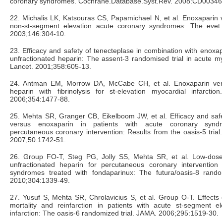
coronary syndromes. Cochrane.Database.Syst.Rev. 2008:CD00346
22. Michalis LK, Katsouras CS, Papamichael N, et al. Enoxaparin v
non-st-segment elevation acute coronary syndromes: The evet 
2003;146:304-10.
23. Efficacy and safety of tenecteplase in combination with enoxap
unfractionated heparin: The assent-3 randomised trial in acute myo
Lancet. 2001;358:605-13.
24. Antman EM, Morrow DA, McCabe CH, et al. Enoxaparin vers
heparin with fibrinolysis for st-elevation myocardial infarct
2006;354:1477-88.
25. Mehta SR, Granger CB, Eikelboom JW, et al. Efficacy and saf
versus enoxaparin in patients with acute coronary synd
percutaneous coronary intervention: Results from the oasis-5 trial
2007;50:1742-51.
26. Group FO-T, Steg PG, Jolly SS, Mehta SR, et al. Low-dos
unfractionated heparin for percutaneous coronary intervention
syndromes treated with fondaparinux: The futura/oasis-8 rando
2010;304:1339-49.
27. Yusuf S, Mehta SR, Chrolavicius S, et al. Group O-T. Effects
mortality and reinfarction in patients with acute st-segment el
infarction: The oasis-6 randomized trial. JAMA. 2006;295:1519-30.