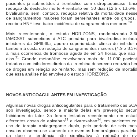
pacientes já submetidos à trombólise com estreptoquinase. Enc
redução do desfecho morte + reinfarto em 30 dias (12,6 x 13,6%,
bivalirudina, sem, contudo, redução relativa da mortalidade ness
de sangramentos maiores foram semelhantes entre os grupos
30
recebeu HNF teve baixa incidência de sangramentos menores.
Mais recentemente, o estudo HORIZONS, randomizando 3.6
IAMCSST submetidos à ATC primária para bivalirudina isolad
inibidores da GPIIbIIIa, apurou superioridade clínica do inibidor 
também à custa de redução de sangramentos maiores (4.9 x 8.3%
a mais ocorrência de trombose aguda de em 24 horas, que não
31
dias.
Grande metanálise envolvendo mais de 11.000 pacie
tratados com inibidores diretos da trombina descreveu reduzido be
de drogas em relação ao reinfarto, mas sem redução de mortali
que essa análise não envolveu o estudo HORIZONS.
NOVOS ANTICOAGULANTES EM INVESTIGAÇÃO
Algumas novas drogas anticoagulantes para o tratamento das SCA
sob investigação, sendo a maioria delas em prevenção secun
Inibidores do fator Xa foram testados recentemente em estu
33
34
diferentes doses de apixaban
e rivaroxaban
, em pacientes c
uso de terapia antiagregante dupla, pelo período de seis m
ensaios observou-se aumento de eventos hemorrágicos paralel
da dose e tendência não significativa à redução de eve