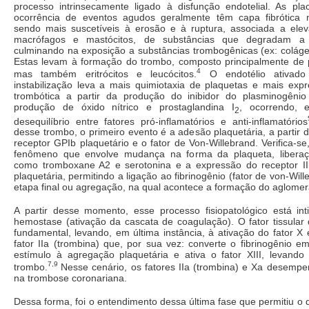
processo intrinsecamente ligado à disfunção endotelial. As pla
ocorrência de eventos agudos geralmente têm capa fibrótica 
sendo mais suscetíveis à erosão e à ruptura, associada a ele
macrófagos e mastócitos, de substâncias que degradam a mat
culminando na exposição a substâncias trombogênicas (ex: colágeno
Estas levam à formação do trombo, composto principalmente de pl
4
mas também eritrócitos e leucócitos.
O endotélio ativado
instabilização leva a mais quimiotaxia de plaquetas e mais expr
trombótica a partir da produção do inibidor do plasminogêni
produção de óxido nítrico e prostaglandina I
, ocorrendo, e
2
desequilíbrio entre fatores pró-inflamatórios e anti-inflamatórios
desse trombo, o primeiro evento é a adesão plaquetária, a partir d
receptor GPIb plaquetário e o fator de Von-Willebrand. Verifica-se
fenômeno que envolve mudança na forma da plaqueta, liberaç
como tromboxane A2 e serotonina e a expressão do receptor IIb/
plaquetária, permitindo a ligação ao fibrinogênio (fator de von-Wil
etapa final ou agregação, na qual acontece a formação do aglomer
A partir desse momento, esse processo fisiopatológico está in
hemostase (ativação da cascata de coagulação). O fator tissula
fundamental, levando, em última instância, à ativação do fator 
fator IIa (trombina) que, por sua vez: converte o fibrinogênio e
estímulo à agregação plaquetária e ativa o fator XIII, levando 
7,9
trombo.
Nesse cenário, os fatores IIa (trombina) e Xa desempe
na trombose coronariana.
Dessa forma, foi o entendimento dessa última fase que permitiu o