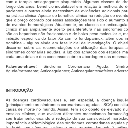
com a terapia antiagregante plaquetária. Algumas classes de dr
longo dos anos, benefício indubitável em relação à melhora do d
pacientes e outras ainda necessitam de evidências adicionais pa
na prática clínica. Apesar do benefício clínico na redução de event
que o preço cobrado por essas associações tem sido o aumento sig
de eventos hemorrágicos. Atualmente, as classes de anticoagula
clínico mais amplamente aceito pela literatura nas síndromes c
são as heparinas não fracionadas e de baixo peso molecular e, m
inibição específica do fator Xa com o fondaparinux, além dos in
trombina - alguns ainda em fase inicial de investigação. O objet
discorrer sobre as recomendações de utilização das terapias a
síndromes coronárias agudas, à luz dos achados dos estudos mai
cada uma delas e dos consensos sobre a abordagem das mesmas
Palavras-chave:
Síndrome Coronariana Aguda; Síndro
Aguda/tratamento; Anticoagulantes; Anticoagulantes/efeitos advers
INTRODUÇÃO
As doenças cardiovasculares e, em especial, a doença isquê
(principalmente as síndromes coronarianas agudas - SCA) constit
causa de morte no mundo. Assim, têm sido objeto de elevado n
ensaios clínicos, que avaliam diferentes mecanismos farmacológ
seu tratamento, visando à redução de sua considerável morbidad
importância epidemiológica das síndromes coronarianas agudas p
traduzida em números: estimate que aproximadamente 2 milho