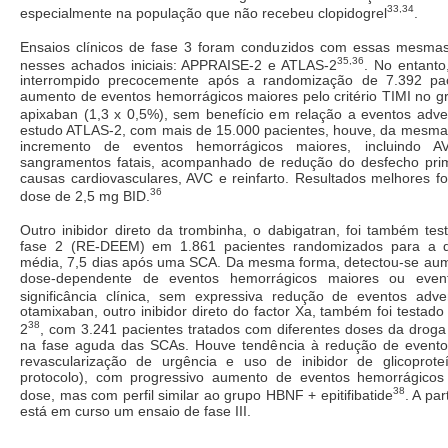
33,34
especialmente na população que não recebeu clopidogrel
.
Ensaios clínicos de fase 3 foram conduzidos com essas mesma
35,36
nesses achados iniciais: APPRAISE-2 e ATLAS-2
. No entanto
interrompido precocemente após a randomização de 7.392 pac
aumento de eventos hemorrágicos maiores pelo critério TIMI no g
apixaban (1,3 x 0,5%), sem benefício em relação a eventos adve
estudo ATLAS-2, com mais de 15.000 pacientes, houve, da mesma f
incremento de eventos hemorrágicos maiores, incluindo
sangramentos fatais, acompanhado de redução do desfecho pri
causas cardiovasculares, AVC e reinfarto. Resultados melhores f
36
dose de 2,5 mg BID.
Outro inibidor direto da trombinha, o dabigatran, foi também te
fase 2 (RE-DEEM) em 1.861 pacientes randomizados para a 
média, 7,5 dias após uma SCA. Da mesma forma, detectou-se aum
dose-dependente de eventos hemorrágicos maiores ou eve
significância clínica, sem expressiva redução de eventos adve
otamixaban, outro inibidor direto do factor Xa, também foi testad
38
2
, com 3.241 pacientes tratados com diferentes doses da droga 
na fase aguda das SCAs. Houve tendência à redução de eventos 
revascularização de urgência e uso de inibidor de glicoproteí
protocolo), com progressivo aumento de eventos hemorrágico
38
dose, mas com perfil similar ao grupo HBNF + epitifibatide
. A pa
está em curso um ensaio de fase III.