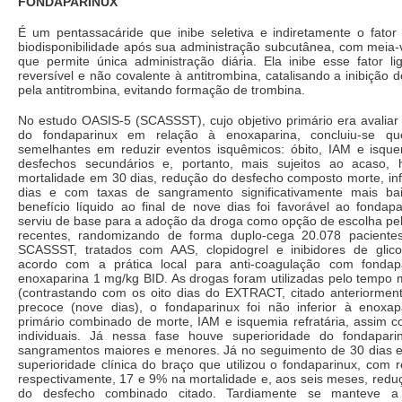
FONDAPARINUX
É um pentassacáride que inibe seletiva e indiretamente o fat
biodisponibilidade após sua administração subcutânea, com meia-
que permite única administração diária. Ela inibe esse fator l
reversível e não covalente à antitrombina, catalisando a inibição 
pela antitrombina, evitando formação de trombina.
No estudo OASIS-5 (SCASSST), cujo objetivo primário era avaliar 
do fondaparinux em relação à enoxaparina, concluiu-se q
semelhantes em reduzir eventos isquêmicos: óbito, IAM e isquem
desfechos secundários e, portanto, mais sujeitos ao acaso,
mortalidade em 30 dias, redução do desfecho composto morte, in
dias e com taxas de sangramento significativamente mais bai
benefício líquido ao final de nove dias foi favorável ao fondap
serviu de base para a adoção da droga como opção de escolha pe
recentes, randomizando de forma duplo-cega 20.078 paciente
SCASSST, tratados com AAS, clopidogrel e inibidores de glicop
acordo com a prática local para anti-coagulação com fonda
enoxaparina 1 mg/kg BID. As drogas foram utilizadas pelo tempo 
(contrastando com os oito dias do EXTRACT, citado anteriormen
precoce (nove dias), o fondaparinux foi não inferior à enoxa
primário combinado de morte, IAM e isquemia refratária, assim 
individuais. Já nessa fase houve superioridade do fondapar
sangramentos maiores e menores. Já no seguimento de 30 dias 
superioridade clínica do braço que utilizou o fondaparinux, com r
respectivamente, 17 e 9% na mortalidade e, aos seis meses, redu
do desfecho combinado citado. Tardiamente se manteve a 