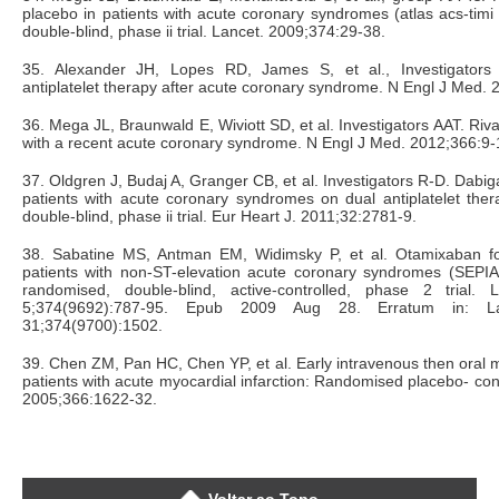
placebo in patients with acute coronary syndromes (atlas acs-timi
double-blind, phase ii trial. Lancet. 2009;374:29-38.
35. Alexander JH, Lopes RD, James S, et al., Investigators 
antiplatelet therapy after acute coronary syndrome. N Engl J Med.
36. Mega JL, Braunwald E, Wiviott SD, et al. Investigators AAT. Riv
with a recent acute coronary syndrome. N Engl J Med. 2012;366:9-
37. Oldgren J, Budaj A, Granger CB, et al. Investigators R-D. Dabig
patients with acute coronary syndromes on dual antiplatelet the
double-blind, phase ii trial. Eur Heart J. 2011;32:2781-9.
38. Sabatine MS, Antman EM, Widimsky P, et al. Otamixaban fo
patients with non-ST-elevation acute coronary syndromes (SEPI
randomised, double-blind, active-controlled, phase 2 trial.
5;374(9692):787-95. Epub 2009 Aug 28. Erratum in: L
31;374(9700):1502.
39. Chen ZM, Pan HC, Chen YP, et al. Early intravenous then oral m
patients with acute myocardial infarction: Randomised placebo- contr
2005;366:1622-32.
Voltar ao Topo