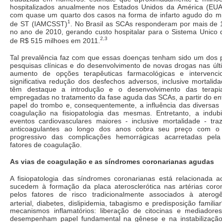
hospitalizados anualmente nos Estados Unidos da América (EU
com quase um quarto dos casos na forma de infarto agudo do m
1
de ST (IAMCSST)
. No Brasil as SCAs responderam por mais de 1
no ano de 2010, gerando custo hospitalar para o Sistema Unico
2,3
de R$ 515 milhoes em 2011.
Tal prevalência faz com que essas doenças tenham sido um dos pr
pesquisas clínicas e do desenvolvimento de novas drogas nas úl
aumento de opções terapêuticas farmacológicas e intervencio
significativa redução dos desfechos adversos, inclusive mortalid
têm destaque a introdução e o desenvolvimento das terapia
empregadas no tratamento da fase aguda das SCAs, a partir do en
papel do trombo e, consequentemente, a influência das diversas 
coagulação na fisiopatologia das mesmas. Entretanto, a indub
eventos cardiovasculares maiores - inclusive mortalidade - traz
anticoagulantes ao longo dos anos cobra seu preço com 
progressivo das complicações hemorrágicas acarretadas pel
fatores de coagulação.
As vias de coagulação e as síndromes coronarianas agudas
A fisiopatologia das síndromes coronarianas está relacionada 
sucedem à formação da placa aterosclerótica nas artérias coroná
pelos fatores de risco tradicionalmente associados à aterog
arterial, diabetes, dislipidemia, tabagismo e predisposição familiar
mecanismos inflamatórios: liberação de citocinas e mediadores
desempenham papel fundamental na gênese e na instabilizaçã