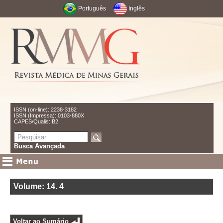
Português
Inglês
ISSN (on-line): 2238-3182
ISSN (Impressa): 0103-880X
CAPES/Qualis: B2
Busca Avançada
Volume: 14
.
4
Voltar ao Sumário