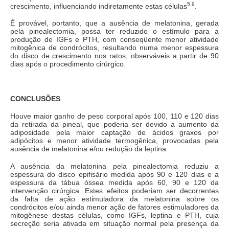
5,9
crescimento, influenciando indiretamente estas células
.
É provável, portanto, que a ausência de melatonina, gerada
pela pinealectomia, possa ter reduzido o estímulo para a
produção de IGFs e PTH, com conseqüente menor atividade
mitogênica de condrócitos, resultando numa menor espessura
do disco de crescimento nos ratos, observáveis a partir de 90
dias após o procedimento cirúrgico.
CONCLUSÕES
Houve maior ganho de peso corporal após 100, 110 e 120 dias
da retirada da pineal, que poderia ser devido a aumento da
adiposidade pela maior captação de ácidos graxos por
adipócitos e menor atividade termogênica, provocadas pela
ausência de melatonina e/ou redução da leptina.
A ausência da melatonina pela pinealectomia reduziu a
espessura do disco epifisário medida após 90 e 120 dias e a
espessura da tábua óssea medida após 60, 90 e 120 da
intervenção cirúrgica. Estes efeitos poderiam ser decorrentes
da falta de ação estimuladora da melatonina sobre os
condrócitos e/ou ainda menor ação de fatores estimuladores da
mitogênese destas células, como IGFs, leptina e PTH, cuja
secreção seria ativada em situação normal pela presença da