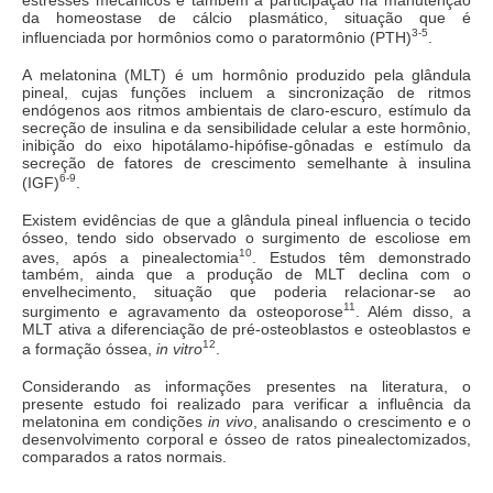
estresses mecânicos e também a participação na manutenção
da homeostase de cálcio plasmático, situação que é
3-5
influenciada por hormônios como o paratormônio (PTH)
.
A melatonina (MLT) é um hormônio produzido pela glândula
pineal, cujas funções incluem a sincronização de ritmos
endógenos aos ritmos ambientais de claro-escuro, estímulo da
secreção de insulina e da sensibilidade celular a este hormônio,
inibição do eixo hipotálamo-hipófise-gônadas e estímulo da
secreção de fatores de crescimento semelhante à insulina
6-9
(IGF)
.
Existem evidências de que a glândula pineal influencia o tecido
ósseo, tendo sido observado o surgimento de escoliose em
10
aves, após a pinealectomia
. Estudos têm demonstrado
também, ainda que a produção de MLT declina com o
envelhecimento, situação que poderia relacionar-se ao
11
surgimento e agravamento da osteoporose
. Além disso, a
MLT ativa a diferenciação de pré-osteoblastos e osteoblastos e
12
a formação óssea,
in vitro
.
Considerando as informações presentes na literatura, o
presente estudo foi realizado para verificar a influência da
melatonina em condições
in vivo
, analisando o crescimento e o
desenvolvimento corporal e ósseo de ratos pinealectomizados,
comparados a ratos normais.