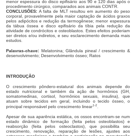
menor espessura do disco epifisário aos 90 e 120 dias após o
procedimento cirúrgico, comparados aos animais CONTR.
CONCLUSÕES:
A falta de MLT resultou em aumento do peso
corporal, provavelmente pela maior captação de ácidos graxos
pelos adipócitos e redução da termogênese; menor espessura
da tábua óssea e disco epifisário da tíbia pela redução da
atividade de condrócitos e osteoblastos. Estes efeitos poderiam
ser diretos e/ou indiretos, e seu esclarecimento demanda mais
estudos.
Palavras-chave:
Melatonina; Glândula pineal / crescimento &
desenvolvimento; Desenvolvimento ósseo; Ratos
INTRODUÇÃO
O crescimento pôndero-estatural dos animais depende do
estado nutricional e também da ação de hormônios (GH,
somatomedinas, cortisol, hormônios sexuais, insulina), que
atuam sobre tecidos em geral, incluindo o tecido ósseo, o
1-2
principal responsável pelo crescimento linear
.
Apesar de sua aparência estática, os ossos encontram-se num
estado dinâmico de formação (feita pelos osteoblastos) e
reabsorção (feita pelos osteoclastos), que possibilita seu
crescimento, renovação, reparação de lesões, ajustes aos