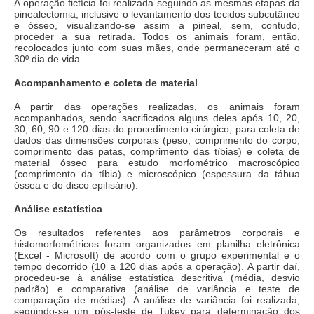
A operação fictícia foi realizada seguindo as mesmas etapas da
pinealectomia, inclusive o levantamento dos tecidos subcutâneo
e ósseo, visualizando-se assim a pineal, sem, contudo,
proceder a sua retirada. Todos os animais foram, então,
recolocados junto com suas mães, onde permaneceram até o
30º dia de vida.
Acompanhamento e coleta de material
A partir das operações realizadas, os animais foram
acompanhados, sendo sacrificados alguns deles após 10, 20,
30, 60, 90 e 120 dias do procedimento cirúrgico, para coleta de
dados das dimensões corporais (peso, comprimento do corpo,
comprimento das patas, comprimento das tíbias) e coleta de
material ósseo para estudo morfométrico macroscópico
(comprimento da tíbia) e microscópico (espessura da tábua
óssea e do disco epifisário).
Análise estatística
Os resultados referentes aos parâmetros corporais e
histomorfométricos foram organizados em planilha eletrônica
(Excel - Microsoft) de acordo com o grupo experimental e o
tempo decorrido (10 a 120 dias após a operação). A partir daí,
procedeu-se à análise estatística descritiva (média, desvio
padrão) e comparativa (análise de variância e teste de
comparação de médias). A análise de variância foi realizada,
seguindo-se um pós-teste de Tukey para determinação dos