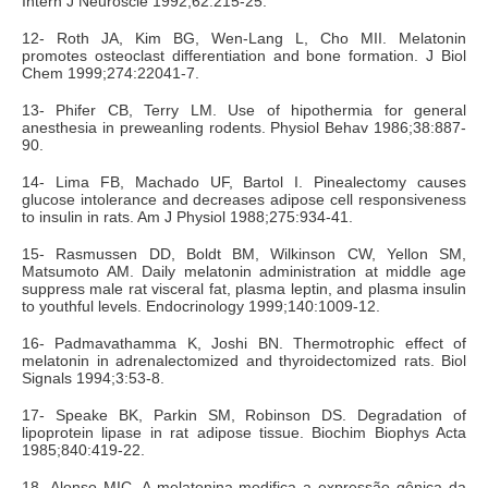
Intern J Neuroscie 1992;62:215-25.
12- Roth JA, Kim BG, Wen-Lang L, Cho MII. Melatonin
promotes osteoclast differentiation and bone formation. J Biol
Chem 1999;274:22041-7.
13- Phifer CB, Terry LM. Use of hipothermia for general
anesthesia in preweanling rodents. Physiol Behav 1986;38:887-
90.
14- Lima FB, Machado UF, Bartol I. Pinealectomy causes
glucose intolerance and decreases adipose cell responsiveness
to insulin in rats. Am J Physiol 1988;275:934-41.
15- Rasmussen DD, Boldt BM, Wilkinson CW, Yellon SM,
Matsumoto AM. Daily melatonin administration at middle age
suppress male rat visceral fat, plasma leptin, and plasma insulin
to youthful levels. Endocrinology 1999;140:1009-12.
16- Padmavathamma K, Joshi BN. Thermotrophic effect of
melatonin in adrenalectomized and thyroidectomized rats. Biol
Signals 1994;3:53-8.
17- Speake BK, Parkin SM, Robinson DS. Degradation of
lipoprotein lipase in rat adipose tissue. Biochim Biophys Acta
1985;840:419-22.
18- Alonso MIC. A melatonina modifica a expressão gênica da