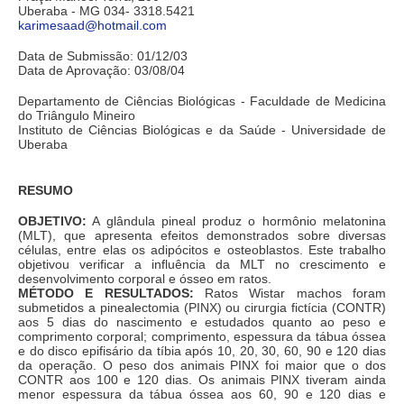
Uberaba - MG 034- 3318.5421
karimesaad@hotmail.com
Data de Submissão: 01/12/03
Data de Aprovação: 03/08/04
Departamento de Ciências Biológicas - Faculdade de Medicina
do Triângulo Mineiro
Instituto de Ciências Biológicas e da Saúde - Universidade de
Uberaba
RESUMO
OBJETIVO:
A glândula pineal produz o hormônio melatonina
(MLT), que apresenta efeitos demonstrados sobre diversas
células, entre elas os adipócitos e osteoblastos. Este trabalho
objetivou verificar a influência da MLT no crescimento e
desenvolvimento corporal e ósseo em ratos.
MÉTODO E RESULTADOS:
Ratos Wistar machos foram
submetidos a pinealectomia (PINX) ou cirurgia fictícia (CONTR)
aos 5 dias do nascimento e estudados quanto ao peso e
comprimento corporal; comprimento, espessura da tábua óssea
e do disco epifisário da tíbia após 10, 20, 30, 60, 90 e 120 dias
da operação. O peso dos animais PINX foi maior que o dos
CONTR aos 100 e 120 dias. Os animais PINX tiveram ainda
menor espessura da tábua óssea aos 60, 90 e 120 dias e