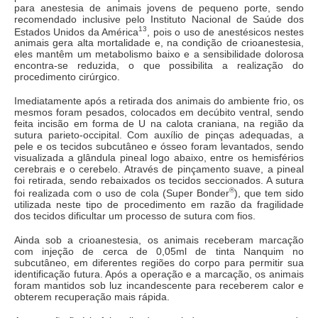
para anestesia de animais jovens de pequeno porte, sendo
recomendado inclusive pelo Instituto Nacional de Saúde dos
13
Estados Unidos da América
, pois o uso de anestésicos nestes
animais gera alta mortalidade e, na condição de crioanestesia,
eles mantêm um metabolismo baixo e a sensibilidade dolorosa
encontra-se reduzida, o que possibilita a realização do
procedimento cirúrgico.
Imediatamente após a retirada dos animais do ambiente frio, os
mesmos foram pesados, colocados em decúbito ventral, sendo
feita incisão em forma de U na calota craniana, na região da
sutura parieto-occipital. Com auxílio de pinças adequadas, a
pele e os tecidos subcutâneo e ósseo foram levantados, sendo
visualizada a glândula pineal logo abaixo, entre os hemisférios
cerebrais e o cerebelo. Através de pinçamento suave, a pineal
foi retirada, sendo rebaixados os tecidos seccionados. A sutura
®
foi realizada com o uso de cola (Super Bonder
), que tem sido
utilizada neste tipo de procedimento em razão da fragilidade
dos tecidos dificultar um processo de sutura com fios.
Ainda sob a crioanestesia, os animais receberam marcação
com injeção de cerca de 0,05ml de tinta Nanquim no
subcutâneo, em diferentes regiões do corpo para permitir sua
identificação futura. Após a operação e a marcação, os animais
foram mantidos sob luz incandescente para receberem calor e
obterem recuperação mais rápida.