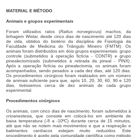
MATERIAL E MÉTODO
Animais e grupos experimentais
Foram utilizados ratos (
Rattus norvegiccus)
machos, da
linhagem Wistar, desde cinco dias de nascimento até 120 dias
de vida, obtidos do biotério da disciplina de Fisiologia da
Faculdade de Medicina do Triângulo Mineiro (FMTM). Os
animais foram distribuídos em dois grupos experimentais: grupo
controle (submetidos à operação fictícia - CONTR) e grupo
pinealectomizado (submetidos à retirada da pineal - PINX).
Após a operação fictícia ou pinealectomia, os animais foram
acompanhados, sendo pesados a cada dez dias, até 120 dias.
Os procedimentos cirúrgicos foram realizados em um número
de animais suficiente para que, após 10, 20, 30, 60, 90 e 120
dias, tivéssemos cerca de dez animais de cada grupo
experimental.
Procedimentos cirúrgicos
Os animais, com cinco dias de nascimento, foram submetidos à
crioanestesia, que consiste em colocá-los em ambiente de
baixa temperatura (-8 a -10ºC) durante cerca de 15 minutos,
até que não se notem mais movimentos e que a respiração e
batimentos cardíacos estejam muito reduzidos. Este
procedimento é aceito pela comunidade científica como método