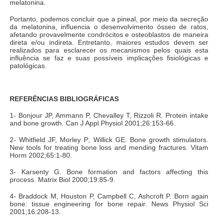
melatonina.
Portanto, podemos concluir que a pineal, por meio da secreção
da melatonina, influencia o desenvolvimento ósseo de ratos,
afetando provavelmente condrócitos e osteoblastos de maneira
direta e/ou indireta. Entretanto, maiores estudos devem ser
realizados para esclarecer os mecanismos pelos quais esta
influência se faz e suas possíveis implicações fisiológicas e
patológicas.
REFERÊNCIAS BIBLIOGRÁFICAS
1- Bonjour JP, Ammann P, Chevalley T, Rizzoli R. Protein intake
and bone growth. Can J Appl Physiol 2001;26:153-66.
2- Whitfield JF, Morley P; Willick GE. Bone growth stimulators.
New tools for treating bone loss and mending fractures. Vitam
Horm 2002;65:1-80.
3- Karsenty G. Bone formation and factors affecting this
process. Matrix Biol 2000;19:85-9.
4- Braddock M, Houston P, Campbell C, Ashcroft P. Born again
bone: tissue engineering for bone repair. News Physiol Sci
2001;16:208-13.