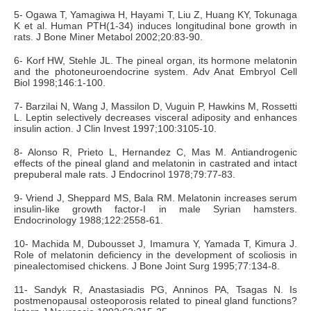
5- Ogawa T, Yamagiwa H, Hayami T, Liu Z, Huang KY, Tokunaga
K et al. Human PTH(1-34) induces longitudinal bone growth in
rats. J Bone Miner Metabol 2002;20:83-90.
6- Korf HW, Stehle JL. The pineal organ, its hormone melatonin
and the photoneuroendocrine system. Adv Anat Embryol Cell
Biol 1998;146:1-100.
7- Barzilai N, Wang J, Massilon D, Vuguin P, Hawkins M, Rossetti
L. Leptin selectively decreases visceral adiposity and enhances
insulin action. J Clin Invest 1997;100:3105-10.
8- Alonso R, Prieto L, Hernandez C, Mas M. Antiandrogenic
effects of the pineal gland and melatonin in castrated and intact
prepuberal male rats. J Endocrinol 1978;79:77-83.
9- Vriend J, Sheppard MS, Bala RM. Melatonin increases serum
insulin-like growth factor-I in male Syrian hamsters.
Endocrinology 1988;122:2558-61.
10- Machida M, Dubousset J, Imamura Y, Yamada T, Kimura J.
Role of melatonin deficiency in the development of scoliosis in
pinealectomised chickens. J Bone Joint Surg 1995;77:134-8.
11- Sandyk R, Anastasiadis PG, Anninos PA, Tsagas N. Is
postmenopausal osteoporosis related to pineal gland functions?