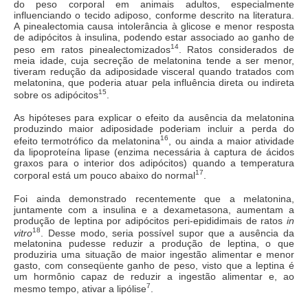
do peso corporal em animais adultos, especialmente
influenciando o tecido adiposo, conforme descrito na literatura.
A pinealectomia causa intolerância à glicose e menor resposta
de adipócitos à insulina, podendo estar associado ao ganho de
14
peso em ratos pinealectomizados
. Ratos considerados de
meia idade, cuja secreção de melatonina tende a ser menor,
tiveram redução da adiposidade visceral quando tratados com
melatonina, que poderia atuar pela influência direta ou indireta
15
sobre os adipócitos
.
As hipóteses para explicar o efeito da ausência da melatonina
produzindo maior adiposidade poderiam incluir a perda do
16
efeito termotrófico da melatonina
, ou ainda a maior atividade
da lipoproteína lipase (enzima necessária à captura de ácidos
graxos para o interior dos adipócitos) quando a temperatura
17
corporal está um pouco abaixo do normal
.
Foi ainda demonstrado recentemente que a melatonina,
juntamente com a insulina e a dexametasona, aumentam a
produção de leptina por adipócitos peri-epididimais de ratos
in
18
vitro
. Desse modo, seria possível supor que a ausência da
melatonina pudesse reduzir a produção de leptina, o que
produziria uma situação de maior ingestão alimentar e menor
gasto, com conseqüente ganho de peso, visto que a leptina é
um hormônio capaz de reduzir a ingestão alimentar e, ao
7
mesmo tempo, ativar a lipólise
.