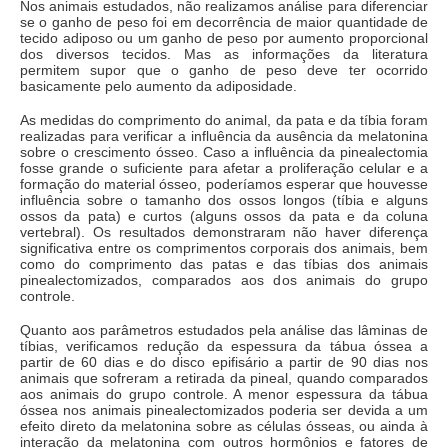
Nos animais estudados, não realizamos análise para diferenciar
se o ganho de peso foi em decorrência de maior quantidade de
tecido adiposo ou um ganho de peso por aumento proporcional
dos diversos tecidos. Mas as informações da literatura
permitem supor que o ganho de peso deve ter ocorrido
basicamente pelo aumento da adiposidade.
As medidas do comprimento do animal, da pata e da tíbia foram
realizadas para verificar a influência da ausência da melatonina
sobre o crescimento ósseo. Caso a influência da pinealectomia
fosse grande o suficiente para afetar a proliferação celular e a
formação do material ósseo, poderíamos esperar que houvesse
influência sobre o tamanho dos ossos longos (tíbia e alguns
ossos da pata) e curtos (alguns ossos da pata e da coluna
vertebral). Os resultados demonstraram não haver diferença
significativa entre os comprimentos corporais dos animais, bem
como do comprimento das patas e das tíbias dos animais
pinealectomizados, comparados aos dos animais do grupo
controle.
Quanto aos parâmetros estudados pela análise das lâminas de
tíbias, verificamos redução da espessura da tábua óssea a
partir de 60 dias e do disco epifisário a partir de 90 dias nos
animais que sofreram a retirada da pineal, quando comparados
aos animais do grupo controle. A menor espessura da tábua
óssea nos animais pinealectomizados poderia ser devida a um
efeito direto da melatonina sobre as células ósseas, ou ainda à
interação da melatonina com outros hormônios e fatores de