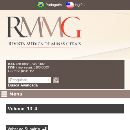
Português
Inglês
ISSN (on-line): 2238-3182
ISSN (Impressa): 0103-880X
CAPES/Qualis: B2
Busca Avançada
Volume: 13
.
4
Voltar ao Sumário