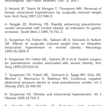
neurológicas. São Paulo: Atheneu; 1997. p. 365-7.
3- Amaral JF, Tsiaris W, Morgan T, Thompson WR. Reversal of
benign intracranial hypertension by surgically induced weight
loss. Arch Surg 1987;122:946-9.
4- Noggle JD, Rodning CB. Rapidly advancing pseudotumor
cerebri associated with morbid obesity: an indication for gastric
exclusion. South Med J 1986;79:761-3.
5- Surgeman HJ, Felton WL, Salvant JB Jr, Sismanis A, Kellum
JM. Effects of surgically induced weight loss on idiopathic
intracranial hypertension in morbid obesity. Neurology
1995;45:1655-9.
6- Surgeman HJ, Felton WL, Salvant JB Jr et al. Gastric surgery
for pseudotumor cerebri associated with severe obesity. Ann
Surg 1999;229:634-42.
7- Surgeman HJ, Felton WL, Sismanis A, Saggi BH, Doty JM,
Blocher C, Marmarou A, Makhoul RG. Continous negative
abdominal pressure device to treat pseudotumor cerebri. Int J
Obesity 2001;25:486-90.
8- Surgeman HJ. Obesity and intracranial hypertension. Int J
Obesity 1995;19:762-3.