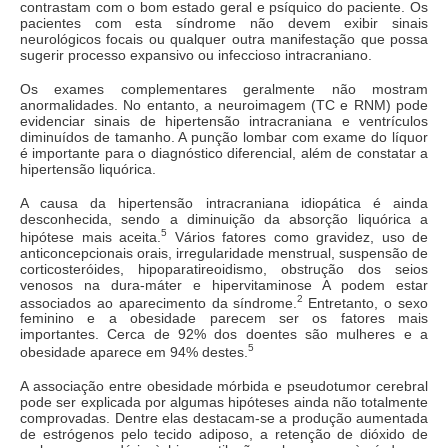
contrastam com o bom estado geral e psíquico do paciente. Os
pacientes com esta síndrome não devem exibir sinais
neurológicos focais ou qualquer outra manifestação que possa
sugerir processo expansivo ou infeccioso intracraniano.
Os exames complementares geralmente não mostram
anormalidades. No entanto, a neuroimagem (TC e RNM) pode
evidenciar sinais de hipertensão intracraniana e ventrículos
diminuídos de tamanho. A punção lombar com exame do líquor
é importante para o diagnóstico diferencial, além de constatar a
hipertensão liquórica.
A causa da hipertensão intracraniana idiopática é ainda
desconhecida, sendo a diminuição da absorção liquórica a
5
hipótese mais aceita.
Vários fatores como gravidez, uso de
anticoncepcionais orais, irregularidade menstrual, suspensão de
corticosteróides, hipoparatireoidismo, obstrução dos seios
venosos na dura-máter e hipervitaminose A podem estar
2
associados ao aparecimento da síndrome.
Entretanto, o sexo
feminino e a obesidade parecem ser os fatores mais
importantes. Cerca de 92% dos doentes são mulheres e a
5
obesidade aparece em 94% destes.
A associação entre obesidade mórbida e pseudotumor cerebral
pode ser explicada por algumas hipóteses ainda não totalmente
comprovadas. Dentre elas destacam-se a produção aumentada
de estrógenos pelo tecido adiposo, a retenção de dióxido de