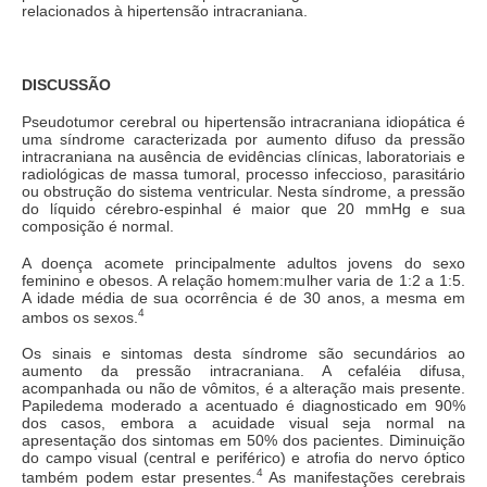
relacionados à hipertensão intracraniana.
DISCUSSÃO
Pseudotumor cerebral ou hipertensão intracraniana idiopática é
uma síndrome caracterizada por aumento difuso da pressão
intracraniana na ausência de evidências clínicas, laboratoriais e
radiológicas de massa tumoral, processo infeccioso, parasitário
ou obstrução do sistema ventricular. Nesta síndrome, a pressão
do líquido cérebro-espinhal é maior que 20 mmHg e sua
composição é normal.
A doença acomete principalmente adultos jovens do sexo
feminino e obesos. A relação homem:mulher varia de 1:2 a 1:5.
A idade média de sua ocorrência é de 30 anos, a mesma em
4
ambos os sexos.
Os sinais e sintomas desta síndrome são secundários ao
aumento da pressão intracraniana. A cefaléia difusa,
acompanhada ou não de vômitos, é a alteração mais presente.
Papiledema moderado a acentuado é diagnosticado em 90%
dos casos, embora a acuidade visual seja normal na
apresentação dos sintomas em 50% dos pacientes. Diminuição
do campo visual (central e periférico) e atrofia do nervo óptico
4
também podem estar presentes.
As manifestações cerebrais