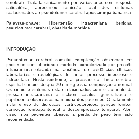
cerebral). Tratada clinicamente por vários anos sem resposta
satisfatória, apresentou remissão total dos sintomas
realacionados ao pseudotumor cerebral após cirurgia bariátrica.
Palavras-chave:
Hipertensão intracraniana benigna,
pseudotumor cerebral, obesidade mórbida.
INTRODUÇÃO
Pseudotumor cerebral constitui complicação observada em
pacientes com obesidade mórbida, caracterizada por pressão
intracraniana elevada na ausência de evidências clínicas,
laboratoriais e radiológicas de tumor, processo infeccioso e
hidrocefalia. Nesta síndrome, a pressão do fluído cérebro-
espinhal é maior do que 20 mmHg e sua composição é normal.
Os sinais e sintomas estao relacionados com o aumento da
pressão intracraniana e incluem cefaléia generalizada e
papiledema observados na maioria dos pacientes. O tratamento
inclui o uso de diuréticos, corti-costeróides, punção lombar,
derivação lomboperitoneal e descompressão temporal. Além
disso, nos pacientes obesos, a perda de peso tem sido
recomendada.