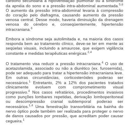
carbono secundária à hipoventilação pulmonar ou à síndrome
5,6
da apnéia do sono e a pressão intra-abdominal aumentada.
O aumento da pressão intra-abdominal levaria à compressão
do coração pelo diafragma, causando aumento da pressão
venosa central. Desse modo, haveria diminuição da drenagem
venosa do cérebro e, conseqüentemente, hipertensão
6
intracraniana.
Embora a síndrome seja autolimitada e, na maioria dos casos
responda bem ao tratamento clínico, deve-se ter em mente as
seqüelas visuais, incluindo a amaurose, que exigem vigilância
2,4
constante e medidas terapêuticas enérgicas.
4
O tratamento visa reduzir a pressão intracraniana.
O uso de
acetazolamida, associado ou não a diurético (ex. furosemida),
pode ser adequado para tratar a hipertensão intracraniana leve.
Em outras circunstâncias, corticosteróides poderao ser
1
necessários.
Entretanto, 2% a 12% dos pacientes tratados
clinicamente evoluem com comprometimento visual
4
progressivo.
Nos casos refratários, procedimentos invasivos
como punções lombares repetidas, derivação lomboperitoneal
ou descompressão cranial subtemporal poderao ser
1,4
necessários.
Uma fenestração transorbitária na bainha do
nervo óptico pode também ser realizada para proteger o nervo
de danos causados por pressão, que acreditam poder causar
1
cegueira.