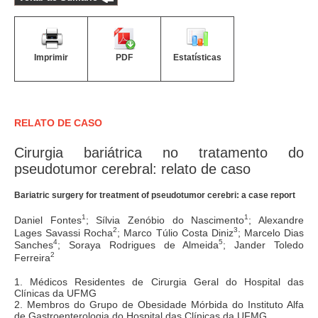
Imprimir
PDF
Estatísticas
RELATO DE CASO
Cirurgia bariátrica no tratamento do
pseudotumor cerebral: relato de caso
Bariatric surgery for treatment of pseudotumor cerebri: a case report
1
1
Daniel Fontes
; Sílvia Zenóbio do Nascimento
; Alexandre
2
3
Lages Savassi Rocha
; Marco Túlio Costa Diniz
; Marcelo Dias
4
5
Sanches
; Soraya Rodrigues de Almeida
; Jander Toledo
2
Ferreira
1. Médicos Residentes de Cirurgia Geral do Hospital das
Clínicas da UFMG
2. Membros do Grupo de Obesidade Mórbida do Instituto Alfa
de Gastroenterologia do Hospital das Clínicas da UFMG