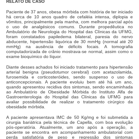
RELATO DE CASO
Paciente de 37 anos, obesa mórbida com história de ter iniciado
há cerca de 10 anos quadro de cefaléia intensa, diplopia e
vômitos, principalmente pela manha, com melhora parcial após
o uso de analgésicos comuns. Durante propedêutica no
Ambulatório de Neurologia do Hospital das Clínicas da UFMG,
foram constatados papiledema bilateral, paresia do nervo
abducente, hipertensão liquórica de 30 mmHg (normal até 20
mmHg) na ausência de déficits focais. A tomografia
computadorizada de crânio mostrava-se normal, assim como o
exame bioquímico do líquor.
Diante desses achados foi iniciado tratamento para hipertensão
arterial benigna (pseudotumor cerebral) com acetazolamida,
furosemida e corticosteróides, sendo suspenso o uso de
anticoncepcionais. A paciente evoluiu bem até há um ano,
quando apresentou recidiva dos sintomas, sendo encaminhada
ao Ambulatório de Obesidade Mórbida do Instituto Alfa de
Gastroenterologia do Hospital das Clínicas da UFMG para
avaliar possibilidade de realizar o tratamento cirúrgico da
obesidade mórbida.
A paciente apresentava IMC de 50 Kg/mg e foi submetida a
cirurgia bariátrica pela técnica de Capella, com boa evolução
pós-operatória. Atualmente, um ano após a operação, a
paciente se encontra em acompanhamento ambulatorial com
perda satisfatória de peso e regressão dos sintomas