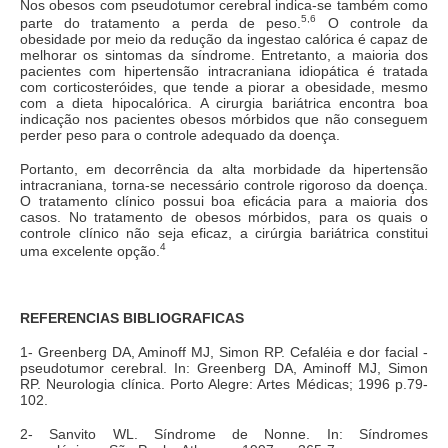
Nos obesos com pseudotumor cerebral indica-se também como
5,6
parte do tratamento a perda de peso.
O controle da
obesidade por meio da redução da ingestao calórica é capaz de
melhorar os sintomas da síndrome. Entretanto, a maioria dos
pacientes com hipertensão intracraniana idiopática é tratada
com corticosteróides, que tende a piorar a obesidade, mesmo
com a dieta hipocalórica. A cirurgia bariátrica encontra boa
indicação nos pacientes obesos mórbidos que não conseguem
perder peso para o controle adequado da doença.
Portanto, em decorrência da alta morbidade da hipertensão
intracraniana, torna-se necessário controle rigoroso da doença.
O tratamento clínico possui boa eficácia para a maioria dos
casos. No tratamento de obesos mórbidos, para os quais o
controle clínico não seja eficaz, a cirúrgia bariátrica constitui
4
uma excelente opção.
REFERENCIAS BIBLIOGRAFICAS
1- Greenberg DA, Aminoff MJ, Simon RP. Cefaléia e dor facial -
pseudotumor cerebral. In: Greenberg DA, Aminoff MJ, Simon
RP. Neurologia clínica. Porto Alegre: Artes Médicas; 1996 p.79-
102.
2- Sanvito WL. Síndrome de Nonne. In: Síndromes