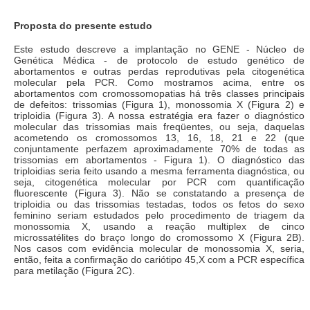
Proposta do presente estudo
Este estudo descreve a implantação no GENE - Núcleo de
Genética Médica - de protocolo de estudo genético de
abortamentos e outras perdas reprodutivas pela citogenética
molecular pela PCR. Como mostramos acima, entre os
abortamentos com cromossomopatias há três classes principais
de defeitos: trissomias (Figura 1), monossomia X (Figura 2) e
triploidia (Figura 3). A nossa estratégia era fazer o diagnóstico
molecular das trissomias mais freqüentes, ou seja, daquelas
acometendo os cromossomos 13, 16, 18, 21 e 22 (que
conjuntamente perfazem aproximadamente 70% de todas as
trissomias em abortamentos - Figura 1). O diagnóstico das
triploidias seria feito usando a mesma ferramenta diagnóstica, ou
seja, citogenética molecular por PCR com quantificação
fluorescente (Figura 3). Não se constatando a presença de
triploidia ou das trissomias testadas, todos os fetos do sexo
feminino seriam estudados pelo procedimento de triagem da
monossomia X, usando a reação multiplex de cinco
microssatélites do braço longo do cromossomo X (Figura 2B).
Nos casos com evidência molecular de monossomia X, seria,
então, feita a confirmação do cariótipo 45,X com a PCR específica
para metilação (Figura 2C).