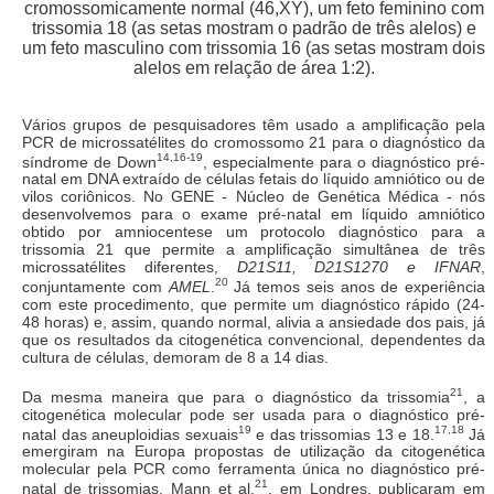
cromossomicamente normal (46,XY), um feto feminino com
trissomia 18 (as setas mostram o padrão de três alelos) e
um feto masculino com trissomia 16 (as setas mostram dois
alelos em relação de área 1:2).
Vários grupos de pesquisadores têm usado a amplificação pela
PCR de microssatélites do cromossomo 21 para o diagnóstico da
14,
16-19
síndrome de Down
, especial
mente para o diagnóstico pré-
natal em DNA extraído de células fetais do líquido amniótico ou de
vilos coriônicos. No GENE - Núcleo de Genética Médica - nós
desenvolvemos para o exame pré-natal em líquido amniótico
obtido por amniocentese um protocolo diagnóstico para a
trissomia 21 que permite a amplificação simultânea de três
microssatélites diferentes,
D21S11, D21S1270 e IFNAR
,
20
conjuntamente com
AMEL
.
Já temos seis anos de experiência
com este procedimento, que permite um diagnóstico rápido (24-
48 horas) e, assim, quando normal, alivia a ansiedade dos pais, já
que os resultados da citogenética convencional, dependentes da
cultura de células, demoram de 8 a 14 dias.
21
Da mesma maneira que para o diagnóstico da trissomia
, a
citogenética molecular pode ser usada para o diagnóstico pré-
19
17,18
natal das aneuploidias sexuais
e das trissomias 13 e 18.
Já
emergiram na Europa propostas de utilização da citogenética
molecular pela PCR como ferramenta única no diagnóstico pré-
21
natal de trissomias. Mann et al.
, em Londres, publicaram em