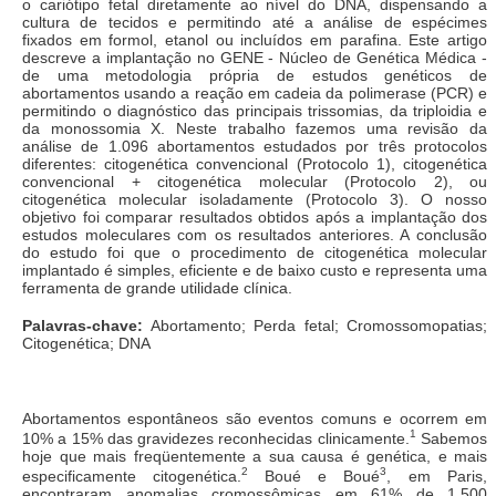
o cariótipo fetal diretamente ao nível do DNA, dispensando a
cultura de tecidos e permitindo até a análise de espécimes
fixados em formol, etanol ou incluídos em parafina. Este artigo
descreve a implantação no GENE - Núcleo de Genética Médica -
de uma metodologia própria de estudos genéticos de
abortamentos usando a reação em cadeia da polimerase (PCR) e
permitindo o diagnóstico das principais trissomias, da triploidia e
da monossomia X. Neste trabalho fazemos uma revisão da
análise de 1.096 abortamentos estudados por três protocolos
diferentes: citogenética convencional (Protocolo 1), citogenética
convencional + citogenética molecular (Protocolo 2), ou
citogenética molecular isoladamente (Protocolo 3). O nosso
objetivo foi comparar resultados obtidos após a implantação dos
estudos moleculares com os resultados anteriores. A conclusão
do estudo foi que o procedimento de citogenética molecular
implantado é simples, eficiente e de baixo custo e representa uma
ferramenta de grande utilidade clínica.
Palavras-chave:
Abortamento; Perda fetal; Cromossomopatias;
Citogenética; DNA
Abortamentos espontâneos são eventos comuns e ocorrem em
1
10% a 15% das gravidezes reconhecidas clinicamente.
Sabemos
hoje que mais freqüentemente a sua causa é genética, e mais
2
3
especificamente citogenética.
Boué e Boué
, em Paris,
encontraram anomalias cromossômicas em 61% de 1.500