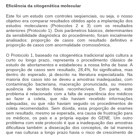
Eficiência da citogenética molecular
Este foi um estudo com controles seqüenciais, ou seja, o nosso
objetivo era comparar resultados obtidos após a implantação dos
estudos moleculares (Protocolos 2 e 3) com os resultados
anteriores (Protocolo 1). Dois parâmetros básicos, determinantes
da sensibilidade diagnóstica do procedimento, foram inicialmente
analisados: proporção de casos com resultado definitivo e
proporção de casos com anormalidade cromossômica.
O Protocolo 1, baseado na citogenética tradicional após cultura a
curto ou longo prazo, representa o procedimento clássico de
estudo de abortamentos e estabeleceu a nossa linha de base. A
proporção de casos sem resultado, 28,4%, foi significativa, mas
dentro do esperado, já descrito na literatura especializada. Na
maioria dos casos isto se deveu a amostras inadequadas, com
contaminação bacteriana, maceração pronunciada, ou mesmo
ausência de tecidos fetais reconhecíveis. Em parte, este
problema é relacionado com a falta de experiência dos médicos
ao fazer a coleta, que não haviam recebido informações
adequadas, ou que não haviam seguido os procedimentos de
coleta recomendados. Sem dúvida, essa proporção de exames
sem resultado, mesmo se esperada, era causa de frustração para
os médicos, os pais e a própria equipe do GENE. Um outro
problema com este protocolo é que a inadequação das amostras
dificultava também a dissecação dos conceptos, de tal maneira
que nas culturas a longo prazo havia o risco de crescimento de