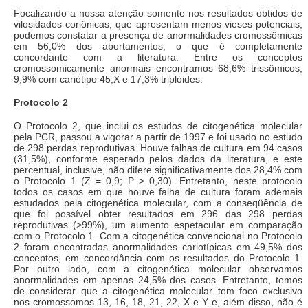
Focalizando a nossa atenção somente nos resultados obtidos de
vilosidades coriônicas, que apresentam menos vieses potenciais,
podemos constatar a presença de anormalidades cromossômicas
em 56,0% dos abortamentos, o que é completamente
concordante com a literatura. Entre os conceptos
cromossomicamente anormais encontramos 68,6% trissômicos,
9,9% com cariótipo 45,X e 17,3% triplóides.
Protocolo 2
O Protocolo 2, que inclui os estudos de citogenética molecular
pela PCR, passou a vigorar a partir de 1997 e foi usado no estudo
de 298 perdas reprodutivas. Houve falhas de cultura em 94 casos
(31,5%), conforme esperado pelos dados da literatura, e este
percentual, inclusive, não difere significativamente dos 28,4% com
o Protocolo 1 (Z = 0,9; P > 0,30). Entretanto, neste protocolo
todos os casos em que houve falha de cultura foram ademais
estudados pela citogenética molecular, com a conseqüência de
que foi possível obter resultados em 296 das 298 perdas
reprodutivas (>99%), um aumento espetacular em comparação
com o Protocolo 1. Com a citogenética convencional no Protocolo
2 foram encontradas anormalidades cariotípicas em 49,5% dos
conceptos, em concordância com os resultados do Protocolo 1.
Por outro lado, com a citogenética molecular observamos
anormalidades em apenas 24,5% dos casos. Entretanto, temos
de considerar que a citogenética molecular tem foco exclusivo
nos cromossomos 13, 16, 18, 21, 22, X e Y e, além disso, não é