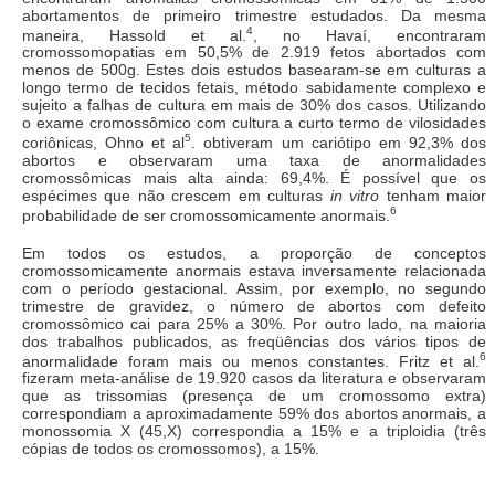
abortamentos de primeiro trimestre estudados. Da mesma
4
maneira, Hassold et al.
, no Havaí, encontraram
cromossomopatias em 50,5% de 2.919 fetos abortados com
menos de 500g. Estes dois estudos basearam-se em culturas a
longo termo de tecidos fetais, método sabidamente complexo e
sujeito a falhas de cultura em mais de 30% dos casos. Utilizando
o exame cromossômico com cultura a curto termo de vilosidades
5
coriônicas, Ohno et al
. obtiveram um cariótipo em 92,3% dos
abortos e observaram uma taxa de anormalidades
cromossômicas mais alta ainda: 69,4%. É possível que os
espécimes que não crescem em culturas
in vitro
tenham maior
6
probabilidade de ser cromossomicamente anormais.
Em todos os estudos, a proporção de conceptos
cromossomicamente anormais estava inversamente relacionada
com o período gestacional. Assim, por exemplo, no segundo
trimestre de gravidez, o número de abortos com defeito
cromossômico cai para 25% a 30%. Por outro lado, na maioria
dos trabalhos publicados, as freqüências dos vários tipos de
6
anormalidade foram mais ou menos constantes. Fritz et al.
fizeram meta-análise de 19.920 casos da literatura e observaram
que as trissomias (presença de um cromossomo extra)
correspondiam a aproximadamente 59% dos abortos anormais, a
monossomia X (45,X) correspondia a 15% e a triploidia (três
cópias de todos os cromossomos), a 15%.