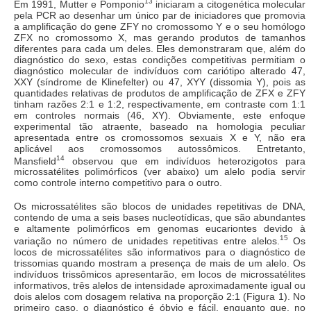
13
Em 1991, Mutter e Pomponio
iniciaram a citogenética molecular
pela PCR ao desenhar um único par de iniciadores que promovia
a amplificação do gene ZFY no cromossomo Y e o seu homólogo
ZFX no cromossomo X, mas gerando produtos de tamanhos
diferentes para cada um deles. Eles demonstraram que, além do
diagnóstico do sexo, estas condições competitivas permitiam o
diagnóstico molecular de indivíduos com cariótipo alterado 47,
XXY (síndrome de Klinefelter) ou 47, XYY (dissomia Y), pois as
quantidades relativas de produtos de amplificação de ZFX e ZFY
tinham razões 2:1 e 1:2, respectivamente, em contraste com 1:1
em controles normais (46, XY). Obviamente, este enfoque
experimental tão atraente, baseado na homologia peculiar
apresentada entre os cromossomos sexuais X e Y, não era
aplicável aos cromossomos autossômicos. Entretanto,
14
Mansfield
observou que em indivíduos heterozigotos para
microssatélites polimórficos (ver abaixo) um alelo podia servir
como controle interno competitivo para o outro.
Os microssatélites são blocos de unidades repetitivas de DNA,
contendo de uma a seis bases nucleotídicas, que são abundantes
e altamente polimórficos em genomas eucariontes devido à
15
variação no número de unidades repetitivas entre alelos.
Os
locos de microssatélites são informativos para o diagnóstico de
trissomias quando mostram a presença de mais de um alelo. Os
indivíduos trissômicos apresentarão, em locos de microssatélites
informativos, três alelos de intensidade aproximadamente igual ou
dois alelos com dosagem relativa na proporção 2:1 (Figura 1). No
primeiro caso, o diagnóstico é óbvio e fácil, enquanto que, no