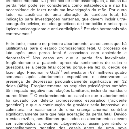
cromossomopatia. Na presença de cromossomopatia, a causa da
perda fetal pode ser considerada como estabelecida e não há
necessidade de fazer nenhuma investigação da mãe. Por outro
lado, na ausência de uma alteração do cariótipo fetal, há
indicação para investigações maternas, que devem incluir ultra-
sonografia pélvica, estudos genéticos de trombofilia e anticorpos
9
lúpicos anticoagulante e anti-cardiolipina.
Estudos hormonais são
1
controversos.
Entretanto, mesmo no primeiro abortamento, acreditamos que há
justificativas para o estudo cromossômico fetal. O processo de
luto após uma perda fetal é associado com ansiedade e
10
depressão.
Nos casos em que a perda fica inexplicada,
freqüentemente a paciente apresenta sentimentos de culpa e
questiona se a perda fetal ocorreu porque ela fez ou deixou de
11
fazer algo. Friedman e Gath
entrevistaram 67 mulheres quatro
semanas após abortamento espontâneo e observaram a
presença de depressão psiquiatricamente significativa em 32
delas (48%). Freqüentemente as seqüelas psicológicas também
têm impacto negativo nas relações familiares, incluindo maridos e
12
outros filhos.
O esclarecimento ao casal de que o abortamento
foi causado por defeito cromossômico esporádico ("acidente
genético") e que a continuação da gravidez seria impossível ou
culminaria no nascimento de uma criança anormal contribui
significativamente para que haja aceitação da perda fetal. Devido
a estas razões, acreditamos que todos os abortamentos devam
ser submetidos a exames citogenéticos, assim permitindo o
aconselhamento genético dos casais antes de uma nova