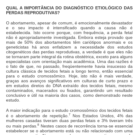
QUAL A IMPORTÂNCIA DO DIAGNÓSTICO ETIOLÓGICO DAS
PERDAS REPRODUTIVAS?
O abortamento, apesar de comum, é emocionalmente devastador
e o seu impacto é intensificado quando a causa não é
estabelecida. Isto ocorre porque, com frequência, a perda fetal
não é apropriadamente investigada. Embora esteja provado que
mais de 50% dos abortamentos têm cariótipos anormais e os
geneticistas há anos enfatizem a necessidade dos estudos
citogenéticos das perdas reprodutivas, a verdade é que eles não
se tornaram parte integral da rotina obstétrica, exceto para alguns
especialistas com orientação mais acadêmica. Uma das razões é
o fato de que, no passado, freqüentemente havia insucesso da
cultura clássica de tecidos fetais a longo termo, então essencial
para o estudo cromossômico. Hoje, isto não é mais verdade,
graças aos avanços significativos em culturas de curto prazo e
em estudos diretos do DNA extraído dos tecidos fetais, mesmo
contaminados, macerados ou fixados, garantindo um resultado
conclusivo e útil na maioria dos casos, como demonstrado neste
estudo.
A maior indicação para o estudo cromossômico dos tecidos fetais
7
é o abortamento de repetição.
Nos Estados Unidos, 4% das
mulheres casadas tiveram duas perdas fetais e 3% tiveram três
8
ou mais perdas.
Nestes casos de recorrência torna-se essencial
estabelecer se o abortamento está ou não relacionado com uma