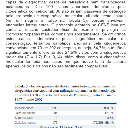
capaz de diagnosticar casos de tetraploidia nem translocações
balanceadas. Dos 100 casos anormais detectados pela
citogenética convencional, 30 não seriam passíveis de detecção
pelo protocolo de citogenética molecular utilizado neste estudo
(ver em negrito e itálico na Tabela 3), porque envolviam
anomalias infreqüentes. O protocolo adotado no GENE leva em
conta a relação custo/benefício do exame e privilegia as
cromossomopatias mais comuns nos abortamentos. Se omitirmos
estes casos, indetectáveis pela citogenética molecular, de
consideração, teríamos cariótipos anormais pela citogenética
convencional em 70 de 202 conceptos, ou seja, 34,7%, que não é
significantemente diferente dos 24,5% vistos com a citogenética
molecular (Z = 1,7; P > 0,14). Além disso, como a citogenética
molecular foi feita nos casos em que houve falha de cultura
apenas, os dois grupos não são facilmente comparáveis.