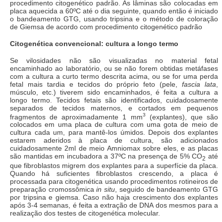
procedimento citogenético padrão. As lâminas são colocadas em
placa aquecida a 60ºC até o dia seguinte, quando então é iniciado
o bandeamento GTG, usando tripsina e o método de coloração
de Giemsa de acordo com procedimento citogenético padrão
Citogenética convencional: cultura a longo termo
Se vilosidades não são visualizadas no material fetal
encaminhado ao laboratório, ou se não forem obtidas metáfases
com a cultura a curto termo descrita acima, ou se for uma perda
fetal mais tardia e tecidos do próprio feto (pele,
fascia lata
,
músculo, etc.) tiverem sido encaminhados, é feita a cultura a
longo termo. Tecidos fetais são identificados, cuidadosamente
separados de tecidos maternos, e cortados em pequenos
3
fragmentos de aproximadamente 1 mm
(explantes), que são
colocados em uma placa de cultura com uma gota de meio de
cultura cada um, para mantê-los úmidos. Depois dos explantes
estarem aderidos à placa de cultura, são adicionados
cuidadosamente 2ml de meio Amniomax sobre eles, e as placas
são mantidas em incubadora a 37ºC na presença de 5% CO
até
2
que fibroblastos migrem dos explantes para a superfície da placa.
Quando há suficientes fibroblastos crescendo, a placa é
processada para citogenética usando procedimentos rotineiros de
preparação cromossômica
in situ
, seguido de bandeamento GTG
por tripsina e giemsa. Caso não haja crescimento dos explantes
após 3-4 semanas, é feita a extração de DNA dos mesmos para a
realização dos testes de citogenética molecular.