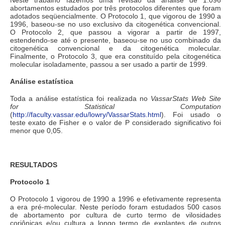
Neste trabalho fazemos uma revisão da análise de 1.096
abortamentos estudados por três protocolos diferentes que foram
adotados seqüencialmente. O Protocolo 1, que vigorou de 1990 a
1996, baseou-se no uso exclusivo da citogenética convencional.
O Protocolo 2, que passou a vigorar a partir de 1997,
estendendo-se até o presente, baseou-se no uso combinado da
citogenética convencional e da citogenética molecular.
Finalmente, o Protocolo 3, que era constituído pela citogenética
molecular isoladamente, passou a ser usado a partir de 1999.
Análise estatística
Toda a análise estatística foi realizada no
VassarStats Web Site
for Statistical Computation
(
http://faculty.vassar.edu/lowry/VassarStats.html
). Foi usado o
teste exato de Fisher e o valor de P considerado significativo foi
menor que 0,05.
RESULTADOS
Protocolo 1
O Protocolo 1 vigorou de 1990 a 1996 e efetivamente representa
a era pré-molecular. Neste período foram estudados 500 casos
de abortamento por cultura de curto termo de vilosidades
coriônicas e/ou cultura a longo termo de explantes de outros