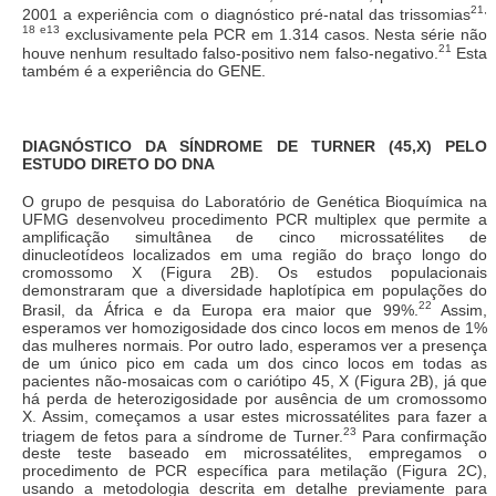
21,
2001 a experiência com o diagnóstico pré-natal das trissomias
18 e13
exclusivamente pela PCR em 1.314 casos. Nesta série não
21
houve nenhum resultado falso-positivo nem falso-negativo.
Esta
também é a experiência do GENE.
DIAGNÓSTICO DA SÍNDROME DE TURNER (45,X) PELO
ESTUDO DIRETO DO DNA
O grupo de pesquisa do Laboratório de Genética Bioquímica na
UFMG desenvolveu procedimento PCR multiplex que permite a
amplificação simultânea de cinco microssatélites de
dinucleotídeos localizados em uma região do braço longo do
cromossomo X (Figura 2B). Os estudos populacionais
demonstraram que a diversidade haplotípica em populações do
22
Brasil, da África e da Europa era maior que 99%.
Assim,
esperamos ver homozigosidade dos cinco locos em menos de 1%
das mulheres normais. Por outro lado, esperamos ver a presença
de um único pico em cada um dos cinco locos em todas as
pacientes não-mosaicas com o cariótipo 45, X (Figura 2B), já que
há perda de heterozigosidade por ausência de um cromossomo
X. Assim, começamos a usar estes microssatélites para fazer a
23
triagem de fetos para a síndrome de Turner.
Para confirmação
deste teste baseado em microssatélites, empregamos o
procedimento de PCR específica para metilação (Figura 2C),
usando a metodologia descrita em detalhe previamente para