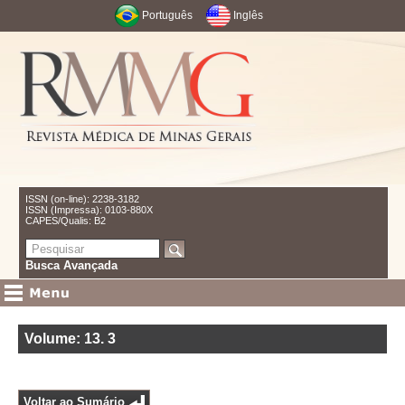
Português
Inglês
ISSN (on-line): 2238-3182
ISSN (Impressa): 0103-880X
CAPES/Qualis: B2
Busca Avançada
Volume: 13
.
3
Voltar ao Sumário