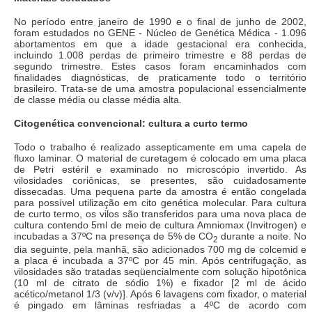
No período entre janeiro de 1990 e o final de junho de 2002,
foram estudados no GENE - Núcleo de Genética Médica - 1.096
abortamentos em que a idade gestacional era conhecida,
incluindo 1.008 perdas de primeiro trimestre e 88 perdas de
segundo trimestre. Estes casos foram encaminhados com
finalidades diagnósticas, de praticamente todo o território
brasileiro. Trata-se de uma amostra populacional essencialmente
de classe média ou classe média alta.
Citogenética convencional: cultura a curto termo
Todo o trabalho é realizado assepticamente em uma capela de
fluxo laminar. O material de curetagem é colocado em uma placa
de Petri estéril e examinado no microscópio invertido. As
vilosidades coriônicas, se presentes, são cuidadosamente
dissecadas. Uma pequena parte da amostra é então congelada
para possível utilização em cito genética molecular. Para cultura
de curto termo, os vilos são transferidos para uma nova placa de
cultura contendo 5ml de meio de cultura Amniomax (Invitrogen) e
incubadas a 37ºC na presença de 5% de CO
durante a noite. No
2
dia seguinte, pela manhã, são adicionados 700 mg de colcemid e
a placa é incubada a 37ºC por 45 min. Após centrifugação, as
vilosidades são tratadas seqüencialmente com solução hipotônica
(10 ml de citrato de sódio 1%) e fixador [2 ml de ácido
acético/metanol 1/3 (v/v)]. Após 6 lavagens com fixador, o material
é pingado em lâminas resfriadas a 4ºC de acordo com