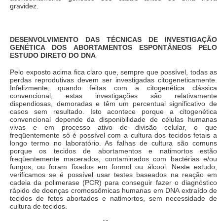
gravidez.
DESENVOLVIMENTO DAS TÉCNICAS DE INVESTIGAÇÃO
GENÉTICA DOS ABORTAMENTOS ESPONTÂNEOS PELO
ESTUDO DIRETO DO DNA
Pelo exposto acima fica claro que, sempre que possível, todas as
perdas reprodutivas devem ser investigadas citogeneticamente.
Infelizmente, quando feitas com a citogenética clássica
convencional, estas investigações são relativamente
dispendiosas, demoradas e têm um percentual significativo de
casos sem resultado. Isto acontece porque a citogenética
convencional depende da disponibilidade de células humanas
vivas e em processo ativo de divisão celular, o que
freqüentemente só é possível com a cultura dos tecidos fetais a
longo termo no laboratório. As falhas de cultura são comuns
porque os tecidos de abortamentos e natimortos estão
freqüentemente macerados, contaminados com bactérias e/ou
fungos, ou foram fixados em formol ou álcool. Neste estudo,
verificamos se é possível usar testes baseados na reação em
cadeia da polimerase (PCR) para conseguir fazer o diagnóstico
rápido de doenças cromossômicas humanas em DNA extraído de
tecidos de fetos abortados e natimortos, sem necessidade de
cultura de tecidos.