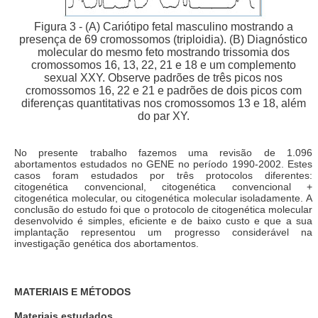
Figura 3 - (A) Cariótipo fetal masculino mostrando a
presença de 69 cromossomos (triploidia). (B) Diagnóstico
molecular do mesmo feto mostrando trissomia dos
cromossomos 16, 13, 22, 21 e 18 e um complemento
sexual XXY. Observe padrões de três picos nos
cromossomos 16, 22 e 21 e padrões de dois picos com
diferenças quantitativas nos cromossomos 13 e 18, além
do par XY.
No presente trabalho fazemos uma revisão de 1.096
abortamentos estudados no GENE no período 1990-2002. Estes
casos foram estudados por três protocolos diferentes:
citogenética convencional, citogenética convencional +
citogenética molecular, ou citogenética molecular isoladamente. A
conclusão do estudo foi que o protocolo de citogenética molecular
desenvolvido é simples, eficiente e de baixo custo e que a sua
implantação representou um progresso considerável na
investigação genética dos abortamentos.
MATERIAIS E MÉTODOS
Materiais estudados