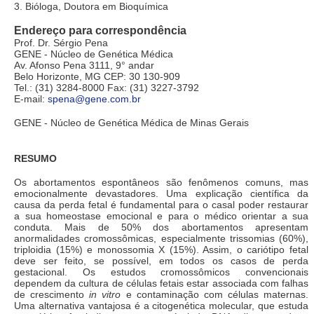
3. Bióloga, Doutora em Bioquímica
Endereço para correspondência
Prof. Dr. Sérgio Pena
GENE - Núcleo de Genética Médica
Av. Afonso Pena 3111, 9° andar
Belo Horizonte, MG CEP: 30 130-909
Tel.: (31) 3284-8000 Fax: (31) 3227-3792
E-mail:
spena@gene.com.br
GENE - Núcleo de Genética Médica de Minas Gerais
RESUMO
Os abortamentos espontâneos são fenômenos comuns, mas
emocionalmente devastadores. Uma explicação científica da
causa da perda fetal é fundamental para o casal poder restaurar
a sua homeostase emocional e para o médico orientar a sua
conduta. Mais de 50% dos abortamentos apresentam
anormalidades cromossômicas, especialmente trissomias (60%),
triploidia (15%) e monossomia X (15%). Assim, o cariótipo fetal
deve ser feito, se possível, em todos os casos de perda
gestacional. Os estudos cromossômicos convencionais
dependem da cultura de células fetais estar associada com falhas
de crescimento
in vitro
e contaminação com células maternas.
Uma alternativa vantajosa é a citogenética molecular, que estuda