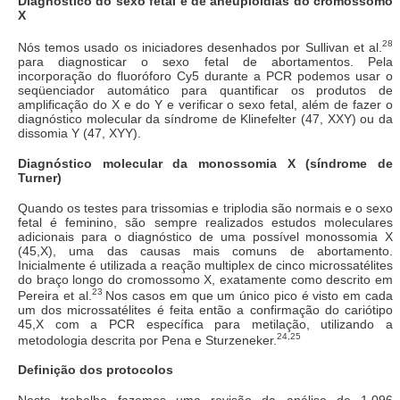
Diagnóstico do sexo fetal e de aneuploidias do cromossomo
X
28
Nós temos usado os iniciadores desenhados por Sullivan et al.
para diagnosticar o sexo fetal de abortamentos. Pela
incorporação do fluoróforo Cy5 durante a PCR podemos usar o
seqüenciador automático para quantificar os produtos de
amplificação do X e do Y e verificar o sexo fetal, além de fazer o
diagnóstico molecular da síndrome de Klinefelter (47, XXY) ou da
dissomia Y (47, XYY).
Diagnóstico molecular da monossomia X (síndrome de
Turner)
Quando os testes para trissomias e triplodia são normais e o sexo
fetal é feminino, são sempre realizados estudos moleculares
adicionais para o diagnóstico de uma possível monossomia X
(45,X), uma das causas mais comuns de abortamento.
Inicialmente é utilizada a reação multiplex de cinco microssatélites
do braço longo do cromossomo X, exatamente como descrito em
23
Pereira et al.
Nos casos em que um único pico é visto em cada
um dos microssatélites é feita então a confirmação do cariótipo
45,X com a PCR específica para metilação, utilizando a
24,25
metodologia descrita por Pena e Sturzeneker.
Definição dos protocolos