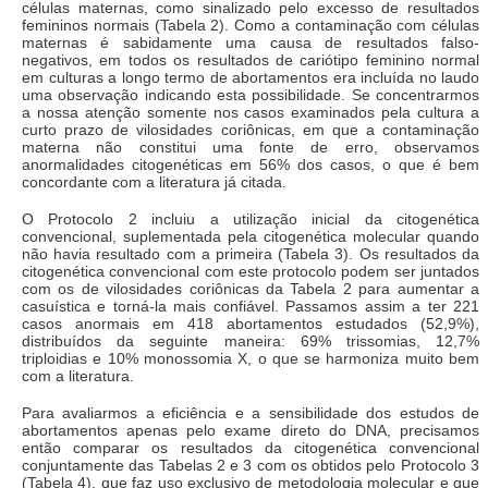
células maternas, como sinalizado pelo excesso de resultados
femininos normais (Tabela 2). Como a contaminação com células
maternas é sabidamente uma causa de resultados falso-
negativos, em todos os resultados de cariótipo feminino normal
em culturas a longo termo de abortamentos era incluída no laudo
uma observação indicando esta possibilidade. Se concentrarmos
a nossa atenção somente nos casos examinados pela cultura a
curto prazo de vilosidades coriônicas, em que a contaminação
materna não constitui uma fonte de erro, observamos
anormalidades citogenéticas em 56% dos casos, o que é bem
concordante com a literatura já citada.
O Protocolo 2 incluiu a utilização inicial da citogenética
convencional, suplementada pela citogenética molecular quando
não havia resultado com a primeira (Tabela 3). Os resultados da
citogenética convencional com este protocolo podem ser juntados
com os de vilosidades coriônicas da Tabela 2 para aumentar a
casuística e torná-la mais confiável. Passamos assim a ter 221
casos anormais em 418 abortamentos estudados (52,9%),
distribuídos da seguinte maneira: 69% trissomias, 12,7%
triploidias e 10% monossomia X, o que se harmoniza muito bem
com a literatura.
Para avaliarmos a eficiência e a sensibilidade dos estudos de
abortamentos apenas pelo exame direto do DNA, precisamos
então comparar os resultados da citogenética convencional
conjuntamente das Tabelas 2 e 3 com os obtidos pelo Protocolo 3
(Tabela 4), que faz uso exclusivo de metodologia molecular e que