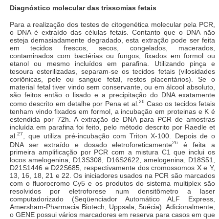
Diagnóstico molecular das trissomias fetais
Para a realização dos testes de citogenética molecular pela PCR,
o DNA é extraído das células fetais. Contanto que o DNA não
esteja demasiadamente degradado, esta extração pode ser feita
em tecidos frescos, secos, congelados, macerados,
contaminados com bactérias ou fungos, fixados em formol ou
etanol ou mesmo incluídos em parafina. Utilizando pinça e
tesoura esterilizadas, separam-se os tecidos fetais (vilosidades
coriônicas, pele ou sangue fetal, restos placentários). Se o
material fetal tiver vindo sem conservante, ou em álcool absoluto,
são feitos então o lisado e a precipitação do DNA exatamente
26
como descrito em detalhe por Pena et al.
Caso os tecidos fetais
tenham vindo fixados em formol, a incubação em proteinas e K é
estendida por 72h. A extração de DNA para PCR de amostras
incluída em parafina foi feito, pelo método descrito por Raedle et
27
al.
, que utiliza pré-incubação com Triton X-100. Depois de o
26
DNA ser extraído e dosado eletroforeticamente
é feita a
primeira amplificação por PCR com a mistura C1 que inclui os
locos amelogenina, D13S308, D16S2622, amelogenina, D18S51,
D21S1446 e D22S685, respectivamente dos cromossomos X e Y,
13, 16, 18, 21 e 22. Os iniciadores usados na PCR são marcados
com o fluorocromo Cy5 e os produtos do sistema multiplex são
resolvidos por eletroforese num densitômetro a laser
computadorizado (Seqüenciador Automático ALF Express,
Amersham-Pharmacia Biotech, Uppsala, Suécia). Adicionalmente,
o GENE possui vários marcadores em reserva para casos em que