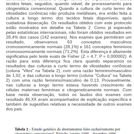
tecidos fetais, seguidos, quando viável, de processamento para
citogenética convencional. Quando a cultura de curto termo de
vilosidades coriônicas não produzia metáfases, era então feita a
cultura a longo termo dos tecidos fetais disponíveis, após
cuidadosa dissecação. Os resultados obtidos com este protocolo
estão mostrados em detalhe na Tabela 2. Como já esperado
pelas estatísticas internacionais, não foram obtidos resultados em
28,4% dos casos (142 exames). Nos exames que permitiram um
resultado, observamos 63 conceptos masculinos
cromossomicamente normais (28,1%) e 161 conceptos femininos
cromossomicamente normais (71,2%). Esta diferença é altamente
significativa pelo teste exato de Fisher (Z = 4,7; P = 0,000002). A
razão para esta diferença fica clara quando separamos os
resultados das culturas a curto termo de vilosidades coriônicas
(coluna "Vilos" na Tabela 2), com uma razão feminino/masculino
de 1,02, e das culturas a longo termo (coluna "Cultura" na Tabela
2) com uma razão feminino/masculino de 0,13. Provavelmente,
nas culturas a longo termo estava havendo crescimento de
células maternas femininas e citogeneticamente normais. Com
base nesta observação, todos os laudos dos exames com
resultado 46,XX eram acompanhados de explicação específica e
também de sugestões relativas a necessidade de outros exames
dos pais.