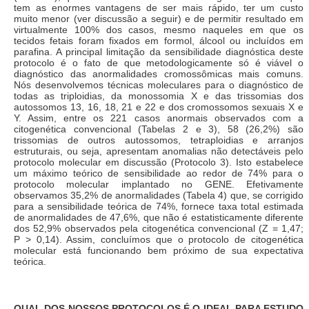
tem as enormes vantagens de ser mais rápido, ter um custo
muito menor (ver discussão a seguir) e de permitir resultado em
virtualmente 100% dos casos, mesmo naqueles em que os
tecidos fetais foram fixados em formol, álcool ou incluídos em
parafina. A principal limitação da sensibilidade diagnóstica deste
protocolo é o fato de que metodologicamente só é viável o
diagnóstico das anormalidades cromossômicas mais comuns.
Nós desenvolvemos técnicas moleculares para o diagnóstico de
todas as triploidias, da monossomia X e das trissomias dos
autossomos 13, 16, 18, 21 e 22 e dos cromossomos sexuais X e
Y. Assim, entre os 221 casos anormais observados com a
citogenética convencional (Tabelas 2 e 3), 58 (26,2%) são
trissomias de outros autossomos, tetraploidias e arranjos
estruturais, ou seja, apresentam anomalias não detectáveis pelo
protocolo molecular em discussão (Protocolo 3). Isto estabelece
um máximo teórico de sensibilidade ao redor de 74% para o
protocolo molecular implantado no GENE. Efetivamente
observamos 35,2% de anormalidades (Tabela 4) que, se corrigido
para a sensibilidade teórica de 74%, fornece taxa total estimada
de anormalidades de 47,6%, que não é estatisticamente diferente
dos 52,9% observados pela citogenética convencional (Z = 1,47;
P > 0,14). Assim, concluímos que o protocolo de citogenética
molecular está funcionando bem próximo de sua expectativa
teórica.
QUAL DOS NOSSOS PROTOCOLOS É O IDEAL PARA ESTUDO