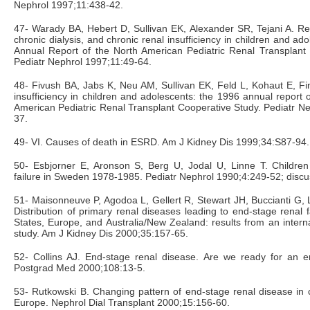
Nephrol 1997;11:438-42.
47- Warady BA, Hebert D, Sullivan EK, Alexander SR, Tejani A. Ren
chronic dialysis, and chronic renal insufficiency in children and a
Annual Report of the North American Pediatric Renal Transplant 
Pediatr Nephrol 1997;11:49-64.
48- Fivush BA, Jabs K, Neu AM, Sullivan EK, Feld L, Kohaut E, Fi
insufficiency in children and adolescents: the 1996 annual repor
American Pediatric Renal Transplant Cooperative Study. Pediatr N
37.
49- VI. Causes of death in ESRD. Am J Kidney Dis 1999;34:S87-94.
50- Esbjorner E, Aronson S, Berg U, Jodal U, Linne T. Children 
failure in Sweden 1978-1985. Pediatr Nephrol 1990;4:249-52; discu
51- Maisonneuve P, Agodoa L, Gellert R, Stewart JH, Buccianti G, L
Distribution of primary renal diseases leading to end-stage renal f
States, Europe, and Australia/New Zealand: results from an intern
study. Am J Kidney Dis 2000;35:157-65.
52- Collins AJ. End-stage renal disease. Are we ready for an 
Postgrad Med 2000;108:13-5.
53- Rutkowski B. Changing pattern of end-stage renal disease in 
Europe. Nephrol Dial Transplant 2000;15:156-60.