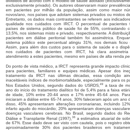
divididos de acordo com o modelo de saúde adotado (exclusivamen
exclusivamente privado). Os autores observaram maior prevalênci
em pacientes por milhão da população, assim como maior nú
novos/ano, nos países que adotam sistemas privados ou mistos d
Entretanto, os dados mais contrastantes se referem aos indicador
qualidade nos cuidados com IRCT. O percentual de pacientes 
países de sistema público de saúde foi de 55%, contrastando
13,5%, nos sistemas misto e privado, respectivamente. A distribuiç
pacientes em diálise peritonial também foi assimétrica. Enqu
sistema público este percentual atingiu 31%, nos demais fico
Assim, para além dos custos para o sistema de saúde e o disp
nos cuidados de pacientes com IRCT, há clara assimetria
atendimento a estes pacientes, mesmo em países de alta renda
pe
Do ponto de vista médico, a IRCT representa grande impacto clínico
para pacientes, familiares e equipes médicas. Apesar dos in
tratamento da IRCT nas últimas décadas, essa condição ai
inaceitáveis índices de morbimortalidade, especialmente para os pa
49
Nos Estados Unidos, segundo dados do USRDS,
a taxa de mo
ano do início do tratamento dialítico foi de 5,4% para a faixa etá
de idade, 10% entre 20-44 anos e 17% entre 45-64 anos. Para
iniciaram a diálise entre 65-74 anos, 30% faleceram após um ano 
disso, 45% apresentaram alterações coronarianas, incluindo 12
infarto agudo do miocárdio; 20% apresentaram doenças vasculares
doenças vasculares cerebrais. No Brasil, segundo dados do Regi
36
Diálise e Transplante Renal (1997),
a estimativa atuarial de so
de 67%. Esse dado deve ser visto com cautela, pois o registro ob
aproximadamente 30% dos pacientes brasileiros em tratame