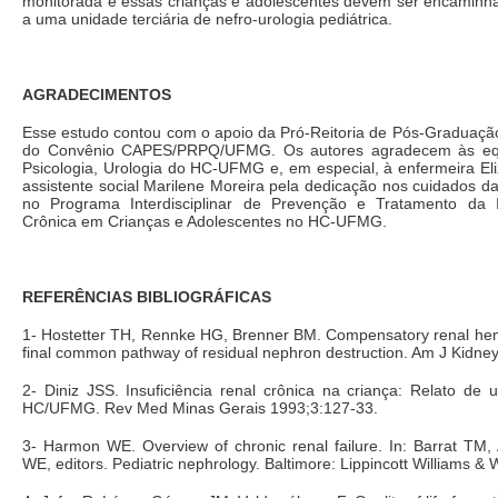
monitorada e essas crianças e adolescentes devem ser encamin
a uma unidade terciária de nefro-urologia pediátrica.
AGRADECIMENTOS
Esse estudo contou com o apoio da Pró-Reitoria de Pós-Graduaç
do Convênio CAPES/PRPQ/UFMG. Os autores agradecem às equ
Psicologia, Urologia do HC-UFMG e, em especial, à enfermeira Eli
assistente social Marilene Moreira pela dedicação nos cuidados das
no Programa Interdisciplinar de Prevenção e Tratamento da I
Crônica em Crianças e Adolescentes no HC-UFMG.
REFERÊNCIAS BIBLIOGRÁFICAS
1- Hostetter TH, Rennke HG, Brenner BM. Compensatory renal hem
final common pathway of residual nephron destruction. Am J Kidney
2- Diniz JSS. Insuficiência renal crônica na criança: Relato de
HC/UFMG. Rev Med Minas Gerais 1993;3:127-33.
3- Harmon WE. Overview of chronic renal failure. In: Barrat TM
WE, editors. Pediatric nephrology. Baltimore: Lippincott Williams & W