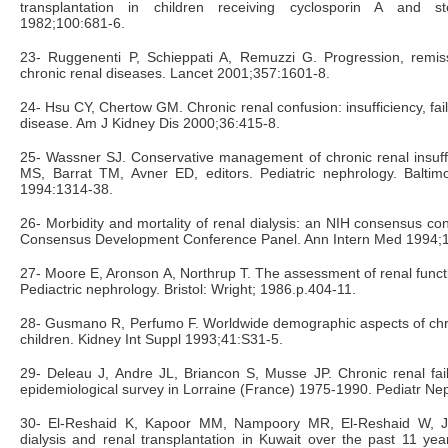
transplantation in children receiving cyclosporin A and st
1982;100:681-6.
23- Ruggenenti P, Schieppati A, Remuzzi G. Progression, remiss
chronic renal diseases. Lancet 2001;357:1601-8.
24- Hsu CY, Chertow GM. Chronic renal confusion: insufficiency, fail
disease. Am J Kidney Dis 2000;36:415-8.
25- Wassner SJ. Conservative management of chronic renal insuffic
MS, Barrat TM, Avner ED, editors. Pediatric nephrology. Balti
1994:1314-38.
26- Morbidity and mortality of renal dialysis: an NIH consensus co
Consensus Development Conference Panel. Ann Intern Med 1994;1
27- Moore E, Aronson A, Northrup T. The assessment of renal functio
Pediactric nephrology. Bristol: Wright; 1986.p.404-11.
28- Gusmano R, Perfumo F. Worldwide demographic aspects of chron
children. Kidney Int Suppl 1993;41:S31-5.
29- Deleau J, Andre JL, Briancon S, Musse JP. Chronic renal fail
epidemiological survey in Lorraine (France) 1975-1990. Pediatr Ne
30- El-Reshaid K, Kapoor MM, Nampoory MR, El-Reshaid W, Jo
dialysis and renal transplantation in Kuwait over the past 11 yea