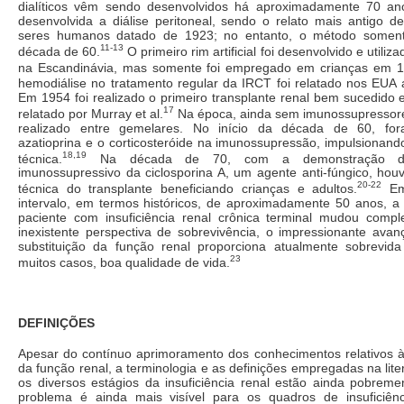
dialíticos vêm sendo desenvolvidos há aproximadamente 70 anos
desenvolvida a diálise peritoneal, sendo o relato mais antigo d
seres humanos datado de 1923; no entanto, o método somente
11-13
década de 60.
O primeiro rim artificial foi desenvolvido e utili
na Escandinávia, mas somente foi empregado em crianças em 1
hemodiálise no tratamento regular da IRCT foi relatado nos EUA
Em 1954 foi realizado o primeiro transplante renal bem sucedido
17
relatado por Murray et al.
Na época, ainda sem imunossupressores
realizado entre gemelares. No início da década de 60, for
azatioprina e o corticosteróide na imunossupressão, impulsionan
18,19
técnica.
Na década de 70, com a demonstração do 
imunossupressivo da ciclosporina A, um agente anti-fúngico, hou
20-22
técnica do transplante beneficiando crianças e adultos.
Em
intervalo, em termos históricos, de aproximadamente 50 anos, a 
paciente com insuficiência renal crônica terminal mudou com
inexistente perspectiva de sobrevivência, o impressionante avan
substituição da função renal proporciona atualmente sobrevid
23
muitos casos, boa qualidade de vida.
DEFINIÇÕES
Apesar do contínuo aprimoramento dos conhecimentos relativos à
da função renal, a terminologia e as definições empregadas na lit
os diversos estágios da insuficiência renal estão ainda pobreme
problema é ainda mais visível para os quadros de insuficiên