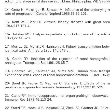
editor. End stage renal disease in children. Philadelphia: WB Saund
14- Gretz N, Meisinger E, Strauch M. Influence of the underlying r
rate of progression. Contrib Nephrol 1986;53:92-101.
15- Kolff WJ, Berk HT. Artificial kidney: dialyzer with great a
1944;117:121-4.
16- Holliday MS. Dialysis in pediatrics, including use of the articia
1958;22:418-20.
17- Murray JE, Merril JP, Harrison JH. Kidney transplantation bet
identical twins. Ann Surg 1958;148:343-8.
18- Calne RY. Inhibition of the rejection of renal homografts
analogues. Transplant Bull 1961;28:65-7.
19- Goodwin WE, Kaufman JJ, Mims MM. Human renal transplant
experience with 6 cases of renal homotransplantation. J Urol 1963;
20- Borel JF, Feurer C, Magnee C, Stahelin H. Effects of the ne
peptide cyclosporin A in animals. Immunology 1977;32:1017-25.
21- Calne RY. Immunosuppression for organ grafting -- observation
Immunol Rev 1979;46:113-24.
22- Starzl TE, Iwatsuki S, Malatack JJ, Zitelli BJ, Gartner JC, Jr. et