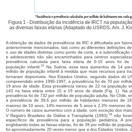
Figura 1 - Distribuição da incidência de IRCT na populaçã
as diversas faixas etárias (Adaptado do USRDS, Am. J. Ki
A obtenção de dados de prevalência de IRC é dificultada por fato
anteriormente mencionados, tais como as diferentes definições de i
o uso de idades distintas como ponto de corte, e a subnotificação
e adolescentes não são encaminhados para centros especializ
prevalência calculada para faixa etária de 0-15 anos foi de
25
população infantil.
Na Suécia, essa taxa aumentou de 14 para
milhão de população infantil à medida que mais recursos para tr
tornaram disponíveis. Nos Estados Unidos, segundo dados do 
compreendido entre 1995-1997, a prevalência foi de 70 por milhã
19 anos de idade. Essa prevalência variou de 22 na população en
143 na faixa etária entre 15 e 19 anos de idade (Fig. 1). Na p
prevalência foi de 732 por milhão de população adulta. No Chile, e
a prevalência de 39,6 por milhão de habitantes menores de 1
maiores de 10 anos, 14% menores de 5 anos e 2,3% menores de 
O número de casos aumentou com a idade, com exceção dos maio
38
V Registro Brasileiro de Diálise e Transplante (1993),
não fora
específicos de prevalência para a população pediátrica. A pre
englobando todas as faixas etárias, foi de 39 por milhão de populaç
foi aproximadamente 20 vezes menor que a dos Estados Unidos, o