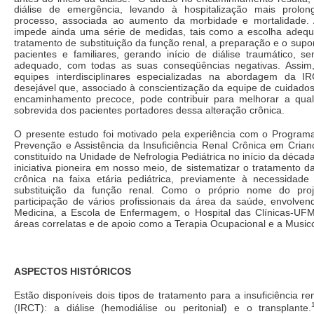
diálise de emergência, levando à hospitalização mais prolon
processo, associada ao aumento da morbidade e mortalidade. A
impede ainda uma série de medidas, tais como a escolha adeq
tratamento de substituição da função renal, a preparação e o supor
pacientes e familiares, gerando início de diálise traumático, s
adequado, com todas as suas conseqüências negativas. Assim,
equipes interdisciplinares especializadas na abordagem da 
desejável que, associado à conscientização da equipe de cuidado
encaminhamento precoce, pode contribuir para melhorar a qua
sobrevida dos pacientes portadores dessa alteração crônica.
O presente estudo foi motivado pela experiência com o Programa 
Prevenção e Assistência da Insuficiência Renal Crônica em Crian
constituído na Unidade de Nefrologia Pediátrica no início da décad
iniciativa pioneira em nosso meio, de sistematizar o tratamento da
crônica na faixa etária pediátrica, previamente à necessidade
substituição da função renal. Como o próprio nome do pro
participação de vários profissionais da área da saúde, envolve
Medicina, a Escola de Enfermagem, o Hospital das Clínicas-UF
áreas correlatas e de apoio como a Terapia Ocupacional e a Musico
ASPECTOS HISTÓRICOS
Estão disponíveis dois tipos de tratamento para a insuficiência re
(IRCT): a diálise (hemodiálise ou peritonial) e o transplante.