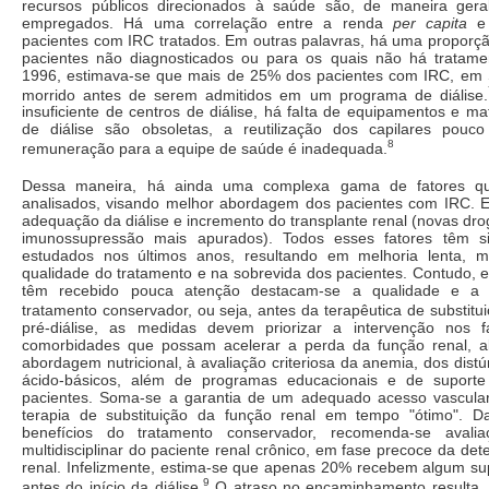
recursos públicos direcionados à saúde são, de maneira gera
empregados. Há uma correlação entre a renda
per capita
e 
pacientes com IRC tratados. Em outras palavras, há uma proporç
pacientes não diagnosticados ou para os quais não há tratame
1996, estimava-se que mais de 25% dos pacientes com IRC, em
morrido antes de serem admitidos em um programa de diálise.
insuficiente de centros de diálise, há falta de equipamentos e ma
de diálise são obsoletas, a reutilização dos capilares pouc
8
remuneração para a equipe de saúde é inadequada.
Dessa maneira, há ainda uma complexa gama de fatores qu
analisados, visando melhor abordagem dos pacientes com IRC. E
adequação da diálise e incremento do transplante renal (novas d
imunossupressão mais apurados). Todos esses fatores têm si
estudados nos últimos anos, resultando em melhoria lenta, m
qualidade do tratamento e na sobrevida dos pacientes. Contudo, e
têm recebido pouca atenção destacam-se a qualidade e a s
tratamento conservador, ou seja, antes da terapêutica de substitui
pré-diálise, as medidas devem priorizar a intervenção nos f
comorbidades que possam acelerar a perda da função renal, a
abordagem nutricional, à avaliação criteriosa da anemia, dos distú
ácido-básicos, além de programas educacionais e de suporte 
pacientes. Soma-se a garantia de um adequado acesso vascular
terapia de substituição da função renal em tempo "ótimo". D
benefícios do tratamento conservador, recomenda-se avali
multidisciplinar do paciente renal crônico, em fase precoce da det
renal. Infelizmente, estima-se que apenas 20% recebem algum sup
9
antes do início da diálise.
O atraso no encaminhamento resulta,