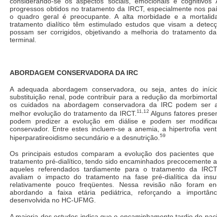
considerando-se os aspectos sociais, emocionais e cognitivos
progressos obtidos no tratamento da IRCT, especialmente nos paí
o quadro geral é preocupante. A alta morbidade e a mortalid
tratamento dialítico têm estimulado estudos que visam a detec
possam ser corrigidos, objetivando a melhoria do tratamento da 
terminal.
ABORDAGEM CONSERVADORA DA IRC
A adequada abordagem conservadora, ou seja, antes do iníc
substituição renal, pode contribuir para a redução da morbimorta
os cuidados na abordagem conservadora da IRC podem ser 
11,12
melhor evolução do tratamento da IRCT.
Alguns fatores prese
podem predizer a evolução em diálise e podem ser modifica
conservador. Entre estes incluem-se a anemia, a hipertrofia vent
59
hiperparatireoidismo secundário e a desnutrição.
Os principais estudos comparam a evolução dos pacientes que
tratamento pré-dialítico, tendo sido encaminhados precocemente a
aqueles referendados tardiamente para o tratamento da IRC
avaliam o impacto do tratamento na fase pré-dialítica da insuf
relativamente pouco freqüentes. Nessa revisão não foram en
abordando a faixa etária pediátrica, reforçando a importânc
desenvolvida no HC-UFMG.
A maioria dos estudos indica que o encaminhamento tardio do pac