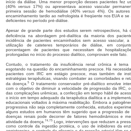
início da diálise. Uma menor proporção desses pacientes fez uso
(40%
versus
17%) ou apresentava acesso vascular permanent
primeira sessão de hemodiálise (40%
versus
4%). Os autores 
encaminhamento tardio ao nefrologista é freqüente nos EUA e se 
deficientes no período pré-diálise.
Apesar de grande parte dos estudos serem retrospectivos, há
deficiência na abordagem pré-dialítica da maioria dos pacient
incidência de pacientes encaminhados sem acesso vascular, a 
utilização de cateteres temporários de diálise, em conju
porcentagem de pacientes que necessitam de hospitalizaçõ
prolongadas no início do processo dialítico, comprovam este fato.
Contudo, o tratamento da insuficiência renal crônica é tema
esgotando na questão do encaminhamento precoce. Há necessidade
pacientes com IRC em estágio precoce, mas também de insti
estratégias terapêuticas, visando combater as comorbidades e re
5
da doença.
O tratamento conservador pré-dialítico envolve inte
com o objetivo de diminuir a velocidade de progressão da IRC, 
das complicações urêmicas, a confecção em tempo hábil de acesso 
o início em tempo adequado da terapêutica dialítica e a impleme
educacionais voltados à máxima reabilitação. Embora a patogêne
progressiva não seja completamente conhecida, estudos experime
alguns estudos em humanos têm sugerido que a progressão de d
doenças renais pode decorrer de fatores hemodinâmicos e met
74,75
atividade da doença.
Logo, intervenções que reduzam a pressã
como controle da ingestão protéica, o uso de inibidores da en
angiotensina, o controle da glicemia e da pressão arterial têm se