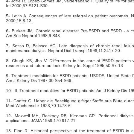
4- Jofre R, López-Gómez JM, Valderrábano F. Quality of life for pa
Int 2000;57:S121-S30.
5- Levin A. Consequences of late referral on patient outcomes. N
2000;15:8-13.
6- Burkart JM. Chronic renal disease: Pre-ESRD and ESRD - a co
Am Soc Nephrol 1998;9:S43.
7- Sesso R, Belasco AG. Late diagnosis of chronic renal failur
maintenance dialysis. Nephrol Dial Transpl 1996;11:2417-20.
8- Chugh KS, Jha V. Differences in the care of ESRD patients w
resources and future outlook. Kidney Int Suppl 1995;50:S7-13.
9- Treatment modalities for ESRD patients. USRDS. United State 
Am J Kidney Dis 1997;30:S54-S66.
10- III. Treatment modalities for ESRD patients. Am J Kidney Dis 1
11- Ganter G. Ueber die Beseitigung giftiger Stoffe aus Blute dur
Med Wochenschr 1923;70:1478-6.
12- Maxwell MH, Rockney RB, Kleeman CR. Peritoneal dialysis
applications. JAMA 1959;170:917-21.
13- Fine R. Historical perspective of the treatment of ESRD in ch