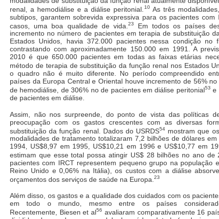
modalidades de substituição da função renal atualmente disponívei
10
renal, a hemodiálise e a diálise peritonial.
As três modalidades
subtipos, garantem sobrevida expressiva para os pacientes com
23
casos, uma boa qualidade de vida.
Em todos os países des
incremento no número de pacientes em terapia de substituição da
Estados Unidos, havia 372.000 pacientes nessa condição no f
contrastando com aproximadamente 150.000 em 1991. A previ
2010 é que 650.000 pacientes em todas as faixas etárias nec
método de terapia de substituição da função renal nos Estados Un
o quadro não é muito diferente. No período compreendido ent
países da Europa Central e Oriental houve incremento de 56% no
53
de hemodiálise, de 306% no de pacientes em diálise peritonial
e 
de pacientes em diálise.
Assim, não nos surpreende, do ponto de vista das políticas d
preocupação com os gastos crescentes com as diversas for
54
substituição da função renal. Dados do USRDS
mostram que os
modalidades de tratamento totalizaram 7,2 bilhões de dólares e
1994, US$8,97 em 1995, US$10,21 em 1996 e US$10,77 em 199
estimam que esse total possa atingir US$ 28 bilhões no ano de 
pacientes com IRCT representem pequeno grupo na população e
Reino Unido e 0,06% na Itália), os custos com a diálise absor
23
orçamentos dos serviços de saúde na Europa.
Além disso, os gastos e a qualidade dos cuidados com os pacient
em todo o mundo, mesmo entre os países considerados
56
Recentemente, Biesen et al
avaliaram comparativamente 16 país