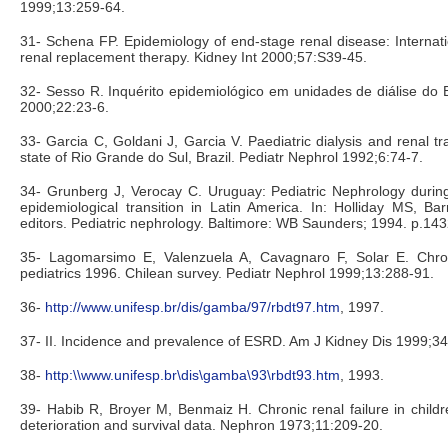
1999;13:259-64.
31- Schena FP. Epidemiology of end-stage renal disease: Internat
renal replacement therapy. Kidney Int 2000;57:S39-45.
32- Sesso R. Inquérito epidemiológico em unidades de diálise do Br
2000;22:23-6.
33- Garcia C, Goldani J, Garcia V. Paediatric dialysis and renal tr
state of Rio Grande do Sul, Brazil. Pediatr Nephrol 1992;6:74-7.
34- Grunberg J, Verocay C. Uruguay: Pediatric Nephrology duri
epidemiological transition in Latin America. In: Holliday MS, B
editors. Pediatric nephrology. Baltimore: WB Saunders; 1994. p.143
35- Lagomarsimo E, Valenzuela A, Cavagnaro F, Solar E. Chroni
pediatrics 1996. Chilean survey. Pediatr Nephrol 1999;13:288-91.
36-
http://www.unifesp.br/dis/gamba/97/rbdt97.htm
, 1997.
37- II. Incidence and prevalence of ESRD. Am J Kidney Dis 1999;3
38-
http:\\www.unifesp.br\dis\gamba\93\rbdt93.htm
, 1993.
39- Habib R, Broyer M, Benmaiz H. Chronic renal failure in childr
deterioration and survival data. Nephron 1973;11:209-20.