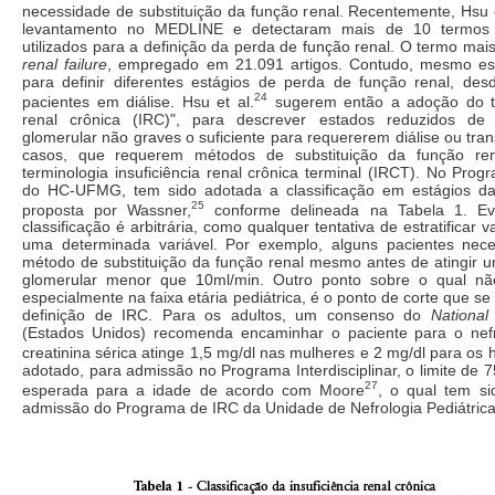
necessidade de substituição da função renal. Recentemente, Hsu e
levantamento no MEDLINE e detectaram mais de 10 termos d
utilizados para a definição da perda de função renal. O termo ma
renal failure
, empregado em 21.091 artigos. Contudo, mesmo es
para definir diferentes estágios de perda de função renal, des
24
pacientes em diálise. Hsu et al.
sugerem então a adoção do te
renal crônica (IRC)", para descrever estados reduzidos de r
glomerular não graves o suficiente para requererem diálise ou tran
casos, que requerem métodos de substituição da função ren
terminologia insuficiência renal crônica terminal (IRCT). No Progr
do HC-UFMG, tem sido adotada a classificação em estágios d
25
proposta por Wassner,
conforme delineada na Tabela 1. Ev
classificação é arbitrária, como qualquer tentativa de estratificar 
uma determinada variável. Por exemplo, alguns pacientes nec
método de substituição da função renal mesmo antes de atingir um
glomerular menor que 10ml/min. Outro ponto sobre o qual não
especialmente na faixa etária pediátrica, é o ponto de corte que s
definição de IRC. Para os adultos, um consenso do
National 
(Estados Unidos) recomenda encaminhar o paciente para o nef
creatinina sérica atinge 1,5 mg/dl nas mulheres e 2 mg/dl para os
adotado, para admissão no Programa Interdisciplinar, o limite de 
27
esperada para a idade de acordo com Moore
, o qual tem si
admissão do Programa de IRC da Unidade de Nefrologia Pediátri