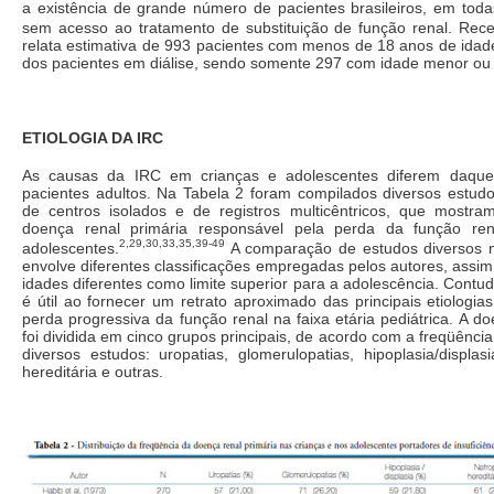
a existência de grande número de pacientes brasileiros, em todas
sem acesso ao tratamento de substituição de função renal. Rec
relata estimativa de 993 pacientes com menos de 18 anos de idad
dos pacientes em diálise, sendo somente 297 com idade menor ou 
ETIOLOGIA DA IRC
As causas da IRC em crianças e adolescentes diferem daquel
pacientes adultos. Na Tabela 2 foram compilados diversos estudos
de centros isolados e de registros multicêntricos, que mostram
doença renal primária responsável pela perda da função re
2,29,30,33,35,39-49
adolescentes.
A comparação de estudos diversos n
envolve diferentes classificações empregadas pelos autores, ass
idades diferentes como limite superior para a adolescência. Contu
é útil ao fornecer um retrato aproximado das principais etiologia
perda progressiva da função renal na faixa etária pediátrica. A do
foi dividida em cinco grupos principais, de acordo com a freqüênc
diversos estudos: uropatias, glomerulopatias, hipoplasia/displasi
hereditária e outras.