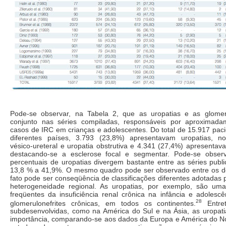
Pode-se observar, na Tabela 2, que as uropatias e as glomer
conjunto nas séries compiladas, responsáveis por aproximad
casos de IRC em crianças e adolescentes. Do total de 15.917 pac
diferentes países, 3.793 (23,8%) apresentavam uropatias, no
vésico-ureteral e uropatia obstrutiva e 4.341 (27,4%) apresentav
destacando-se a esclerose focal e segmentar. Pode-se observ
percentuais de uropatias divergem bastante entre as séries publ
13,8 % a 41,9%. O mesmo quadro pode ser observado entre os d
fato pode ser conseqüência de classificações diferentes adotadas 
heterogeneidade regional. As uropatias, por exemplo, são um
freqüentes da insuficiência renal crônica na infância e adolesc
28
glomerulonefrites crônicas, em todos os continentes.
Entret
subdesenvolvidas, como na América do Sul e na Ásia, as uropa
importância, comparando-se aos dados da Europa e América do Nor