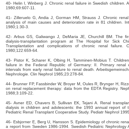
40- Helin I, Winberg J. Chronic renal failure in Swedish children.
1980;69:607-11.
41- Zilleruelo G, Andia J, Gorman HM, Strauss J. Chronic renal f
analysis of main causes and deterioration rate in 81 children. In
1980;1:30-3.
42- Arbus GS, Galiwango J, DeMaria JE, Churchill BM. The fir
dialysis-transplantation program at The Hospital for Sick Chi
Transplantation and complications of chronic renal failure
1980;122:659-64.
43- Pistor K, Scharer K, Olbing H, Tamminen-Mobius T. Children 
failure in the Federal Republic of Germany: II. Primary renal
intervals from early renal failure to renal death. Arbeitsgemeinsch
Nephrologie. Clin Nephrol 1985;23:278-84.
44- Brunner FP, Fassbinder W, Broyer M, Oules R, Brynger H, Rizzon
on renal replacement therapy: data from the EDTA Registry. Neph
1988;3:109-22.
45- Avner ED, Chavers B, Sullivan EK, Tejani A. Renal transplan
dialysis in children and adolescents: the 1993 annual report of
Pediatric Renal Transplant Cooperative Study. Pediatr Nephrol 199
46- Esbjorner E, Berg U, Hansson S. Epidemiology of chronic renal 
a report from Sweden 1986-1994. Swedish Pediatric Nephrology As