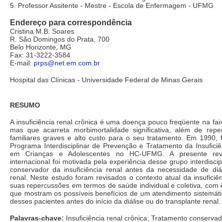
5. Professor Assitente - Mestre - Escola de Enfermagem - UFMG
Endereço para correspondência
Cristina M.B. Soares
R. São Domingos do Prata, 700
Belo Horizonte, MG
Fax: 31-3222-3584
E-mail:
prps@net.em.com.br
Hospital das Clínicas - Universidade Federal de Minas Gerais
RESUMO
A insuficiência renal crônica é uma doença pouco freqüente na faix
mas que acarreta morbimortalidade significativa, além de repe
familiares graves e alto custo para o seu tratamento. Em 1990, 
Programa Interdisciplinar de Prevenção e Tratamento da Insufici
em Crianças e Adolescentes no HC-UFMG. A presente revis
internacional foi motivada pela experiência desse grupo interdisci
conservador da insuficiência renal antes da necessidade de diál
renal. Neste estudo foram revisados o contexto atual da insuficiên
suas repercussões em termos de saúde individual e coletiva, com
que mostram os possíveis benefícios de um atendimento sistemático
desses pacientes antes do início da diálise ou do transplante renal.
Palavras-chave:
Insuficiência renal crônica; Tratamento conservado