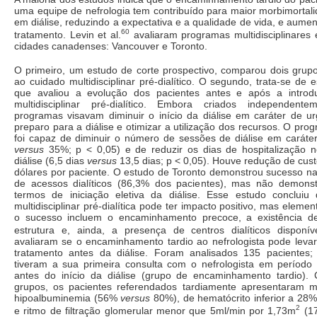
uma equipe de nefrologia tem contribuído para maior morbimortal
em diálise, reduzindo a expectativa e a qualidade de vida, e aume
60
tratamento. Levin et al.
avaliaram programas multidisciplinares 
cidades canadenses: Vancouver e Toronto.
O primeiro, um estudo de corte prospectivo, comparou dois grup
ao cuidado multidisciplinar pré-dialítico. O segundo, trata-se de 
que avaliou a evolução dos pacientes antes e após a intro
multidisciplinar pré-dialítico. Embora criados independen
programas visavam diminuir o início da diálise em caráter de ur
preparo para a diálise e otimizar a utilização dos recursos. O pr
foi capaz de diminuir o número de sessões de diálise em caráte
versus
35%; p < 0,05) e de reduzir os dias de hospitalização 
diálise (6,5 dias
versus
13,5 dias; p < 0,05). Houve redução de cust
dólares por paciente. O estudo de Toronto demonstrou sucesso na 
de acessos dialíticos (86,3% dos pacientes), mas não demons
termos de iniciação eletiva da diálise. Esse estudo conclui
multidisciplinar pré-dialítica pode ter impacto positivo, mas eleme
o sucesso incluem o encaminhamento precoce, a existência de
estrutura e, ainda, a presença de centros dialíticos disponíve
avaliaram se o encaminhamento tardio ao nefrologista pode leva
tratamento antes da diálise. Foram analisados 135 pacientes
tiveram a sua primeira consulta com o nefrologista em período 
antes do início da diálise (grupo de encaminhamento tardio)
grupos, os pacientes referendados tardiamente apresentaram m
hipoalbuminemia (56%
versus
80%), de hematócrito inferior a 2
2
e ritmo de filtração glomerular menor que 5ml/min por 1,73m
(1