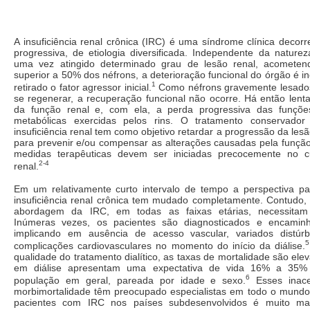
A insuficiência renal crônica (IRC) é uma síndrome clínica decorr
progressiva, de etiologia diversificada. Independente da natureza 
uma vez atingido determinado grau de lesão renal, acomete
superior a 50% dos néfrons, a deterioração funcional do órgão é i
1
retirado o fator agressor inicial.
Como néfrons gravemente lesados
se regenerar, a recuperação funcional não ocorre. Há então lenta
da função renal e, com ela, a perda progressiva das funçõe
metabólicas exercidas pelos rins. O tratamento conservado
insuficiência renal tem como objetivo retardar a progressão da les
para prevenir e/ou compensar as alterações causadas pela função
medidas terapêuticas devem ser iniciadas precocemente no c
2-4
renal.
Em um relativamente curto intervalo de tempo a perspectiva p
insuficiência renal crônica tem mudado completamente. Contudo, 
abordagem da IRC, em todas as faixas etárias, necessitam
Inúmeras vezes, os pacientes são diagnosticados e encaminh
implicando em ausência de acesso vascular, variados distúrb
5
complicações cardiovasculares no momento do início da diálise.
qualidade do tratamento dialítico, as taxas de mortalidade são ele
em diálise apresentam uma expectativa de vida 16% a 35
6
população em geral, pareada por idade e sexo.
Esses inacei
morbimortalidade têm preocupado especialistas em todo o mundo.
pacientes com IRC nos países subdesenvolvidos é muito ma