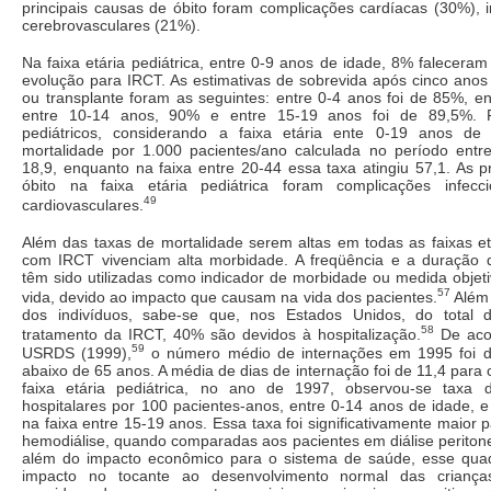
principais causas de óbito foram complicações cardíacas (30%), 
cerebrovasculares (21%).
Na faixa etária pediátrica, entre 0-9 anos de idade, 8% falecera
evolução para IRCT. As estimativas de sobrevida após cinco anos d
ou transplante foram as seguintes: entre 0-4 anos foi de 85%, e
entre 10-14 anos, 90% e entre 15-19 anos foi de 89,5%. P
pediátricos, considerando a faixa etária ente 0-19 anos de
mortalidade por 1.000 pacientes/ano calculada no período entr
18,9, enquanto na faixa entre 20-44 essa taxa atingiu 57,1. As p
óbito na faixa etária pediátrica foram complicações infecci
49
cardiovasculares.
Além das taxas de mortalidade serem altas em todas as faixas et
com IRCT vivenciam alta morbidade. A freqüência e a duração d
têm sido utilizadas como indicador de morbidade ou medida objet
57
vida, devido ao impacto que causam na vida dos pacientes.
Além 
dos indivíduos, sabe-se que, nos Estados Unidos, do total
58
tratamento da IRCT, 40% são devidos à hospitalização.
De aco
59
USRDS (1999),
o número médio de internações em 1995 foi de
abaixo de 65 anos. A média de dias de internação foi de 11,4 par
faixa etária pediátrica, no ano de 1997, observou-se taxa
hospitalares por 100 pacientes-anos, entre 0-14 anos de idade, 
na faixa entre 15-19 anos. Essa taxa foi significativamente maior 
hemodiálise, quando comparadas aos pacientes em diálise periton
além do impacto econômico para o sistema de saúde, esse quad
impacto no tocante ao desenvolvimento normal das criança