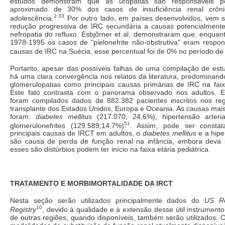
estudos demonstram que as uropatias são responsáveis p
aproximado de 30% dos casos de insuficiência renal crôni
2,33
adolescência.
Por outro lado, em países desenvolvidos, vem
redução progressiva de IRC secundária a causas potencialmente
nefropatia do refluxo. Esbjõrner et al. demonstraram que, enquan
1978-1995 os casos de "pielonefrite não-obstrutiva" eram respo
causas de IRC na Suécia, esse percentual foi de 0% no período d
Portanto, apesar das possíveis falhas de uma compilação de est
há uma clara convergência nos relatos da literatura, predominand
glomerulopatias como principais causas primárias de IRC na faixa
Este fato contrasta com o panorama observado nos adultos. E
foram compilados dados de 882.382 pacientes inscritos nos regi
transplante dos Estados Unidos, Europa e Oceania. As causas mai
foram:
diabetes mellitus
(217.070; 24,6%), hipertensão arteri
51
glomerulonefrites (129.589;14,7%)
. Assim, pode ser consta
principais causas de IRCT em adultos, o
diabetes mellitus
e a hipe
são causa de perda de função renal na infância, embora deva 
esses são distúrbios podem ter início na faixa etária pediátrica.
TRATAMENTO E MORBIMORTALIDADE DA IRCT
Nesta seção serão utilizados principalmente dados do
US Re
10
Registry
, devido à qualidade e à extensão desse útil instrumento
de outras regiões, quando disponíveis, também serão utilizados. C