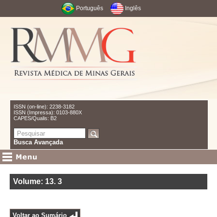
Português
Inglês
ISSN (on-line): 2238-3182
ISSN (Impressa): 0103-880X
CAPES/Qualis: B2
Busca Avançada
Volume: 13
.
3
Voltar ao Sumário