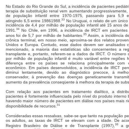
No Estado do Rio Grande do Sul, a incidência de pacientes pediátr
terapia de substituição renal vem aumentando progressivamente, 
de população infantil entre 1970-1975, passando para 5,9 
33
atingindo 6,5 entre 19861988.
No Uruguai, o relato de um único
incidência de 4,4 por milhão de população infantil até 15 anos de
34
1991.
No Chile, em 1996, a incidência de IRCT em paciente
35
anos foi de 5,7 por milhão de habitantes.
Assim, a incidência de
crônica terminal, em nosso meio, aproxima-se dos relatos proven
Unidos e Europa. Contudo, esse dados devem ser analisados 
mencionado, a maioria das estatísticas são concernentes a regi
transplante e, portanto, referem-se a dados de IRCT. O número 
por milhão de população infantil é muito variável entre regiões
diferença entre os países se relaciona principalmente com 
econômico. Em países desenvolvidos, a incidência de IRCT pe
diminui lentamente, devido ao diagnóstico precoce, à melho
conservador, à prevenção das doenças geneticamente transmit
aumento da prevalência conseqüente à melhora da terapia de subst
Com relação aos pacientes em tratamento dialítico, a distri
pacientes é fortemente influenciada pelo nível do produto interno 
havendo maior número de pacientes em diálise nos países mais ri
31
disponibilidade de recursos.
Consideradas essas ressalvas, sabe-se que tanto na população pe
os adultos, as taxas de IRCT se elevam com a idade. De ac
36
Registro Brasileiro de Diálise e de Transplante (1997),
a gr