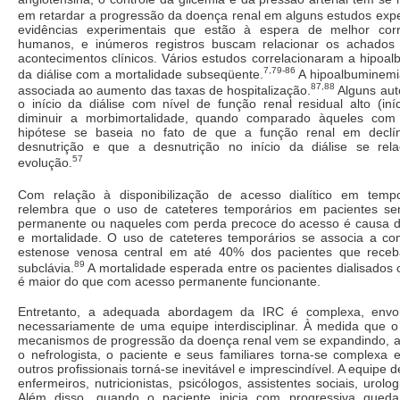
em retardar a progressão da doença renal em alguns estudos expe
evidências experimentais que estão à espera de melhor corr
humanos, e inúmeros registros buscam relacionar os achados 
acontecimentos clínicos. Vários estudos correlacionaram a hipoal
7,79-86
da diálise com a mortalidade subseqüente.
A hipoalbuminemi
87,88
associada ao aumento das taxas de hospitalização.
Alguns aut
o início da diálise com nível de função renal residual alto (in
diminuir a morbimortalidade, quando comparado àqueles com i
hipótese se baseia no fato de que a função renal em declín
desnutrição e que a desnutrição no início da diálise se rel
57
evolução.
Com relação à disponibilização de acesso dialítico em temp
relembra que o uso de cateteres temporários em pacientes se
permanente ou naqueles com perda precoce do acesso é causa 
e mortalidade. O uso de cateteres temporários se associa a c
estenose venosa central em até 40% dos pacientes que rece
89
subclávia.
A mortalidade esperada entre os pacientes dialisados
é maior do que com acesso permanente funcionante.
Entretanto, a adequada abordagem da IRC é complexa, envol
necessariamente de uma equipe interdisciplinar. À medida que 
mecanismos de progressão da doença renal vem se expandindo, a i
o nefrologista, o paciente e seus familiares torna-se complexa 
outros profissionais torná-se inevitável e imprescindível. A equipe d
enfermeiros, nutricionistas, psicólogos, assistentes sociais, urolog
Além disso, quando o paciente inicia com progressiva queda