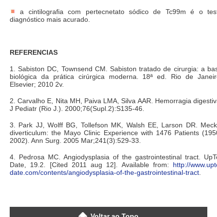
a cintilografia com pertecnetato sódico de Tc99m é o tes
diagnóstico mais acurado.
REFERENCIAS
1. Sabiston DC, Townsend CM. Sabiston tratado de cirurgia: a ba
biológica da prática cirúrgica moderna. 18ª ed. Rio de Janeir
Elsevier; 2010 2v.
2. Carvalho E, Nita MH, Paiva LMA, Silva AAR. Hemorragia digestiv
J Pediatr (Rio J.). 2000;76(Supl.2):S135-46.
3. Park JJ, Wolff BG, Tollefson MK, Walsh EE, Larson DR. Meck
diverticulum: the Mayo Clinic Experience with 1476 Patients (195
2002). Ann Surg. 2005 Mar;241(3):529-33.
4. Pedrosa MC. Angiodysplasia of the gastrointestinal tract. UpT
Date, 19.2. [Cited 2011 aug 12]. Available from:
http://www.upt
date.com/contents/angiodysplasia-of-the-gastrointestinal-tract
.
Voltar ao Topo