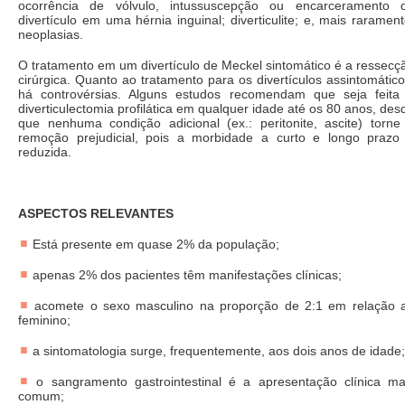
ocorrência de vólvulo, intussuscepção ou encarceramento 
divertículo em uma hérnia inguinal; diverticulite; e, mais rarament
neoplasias.
O tratamento em um divertículo de Meckel sintomático é a ressecç
cirúrgica. Quanto ao tratamento para os divertículos assintomático
há controvérsias. Alguns estudos recomendam que seja feita
diverticulectomia profilática em qualquer idade até os 80 anos, des
que nenhuma condição adicional (ex.: peritonite, ascite) torne
remoção prejudicial, pois a morbidade a curto e longo prazo
reduzida.
ASPECTOS RELEVANTES
Está presente em quase 2% da população;
apenas 2% dos pacientes têm manifestações clínicas;
acomete o sexo masculino na proporção de 2:1 em relação 
feminino;
a sintomatologia surge, frequentemente, aos dois anos de idade;
o sangramento gastrointestinal é a apresentação clínica ma
comum;