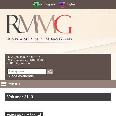
Português
Inglês
ISSN (on-line): 2238-3182
ISSN (Impressa): 0103-880X
CAPES/Qualis: B2
Busca Avançada
Volume: 21
.
3
Voltar ao Sumário