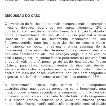
DISCUSSÃO DO CASO
O divertículo de Meckel é a anomalia congênita mais encontrada 
intestino delgado, ocorrendo em aproximadamente 2% 
população, com relação homens/mulheres de 2:1. Está localizado 
borda antimesentérica do íleo, 45 a 60 cm proximal à válvu
ileocecal e resulta do fechamento incompleto do duc
ônfalomesentérico (que liga o saco vitelínico ao intestino médio
normalmente se fecha na sétima a oitava semanas de vi
intrauerina). Pode existir de diferentes formas, variando desde 
pequeno abaulamento até uma projeção longa, que se comuni
com o umbigo por um cordao fibroso persistente ou por uma fístul
o que é mais raro. A presença de tecido heterotópico (muco
gástrica, pancreática, colônica) dentro do divertículo devido
existência de células pluripotenciais que revestem o ducto vitelíni
ocorre em 20% dos casos, entretanto, naqueles com sangramen
digestivo, a existência de mucosa ectópica é da ordem de 98%.
A apresentação clínica mais comum é o sangramen
gastrointestinal, que pode se apresentar como hemorragia agu
maciça, como anemia secundária a sangramento crônico ou co
um evento episódico e autolimitado. A fonte habitual do sangramen
é a erosão crônica induzida pelo ácido da mucosa gástri
heterotópica. Outras manifestações são obstrução intestinal devido