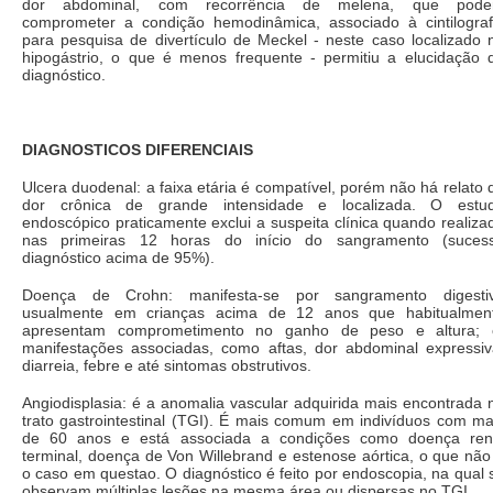
dor abdominal, com recorrência de melena, que pod
comprometer a condição hemodinâmica, associado à cintilograf
para pesquisa de divertículo de Meckel - neste caso localizado 
hipogástrio, o que é menos frequente - permitiu a elucidação 
diagnóstico.
DIAGNOSTICOS DIFERENCIAIS
Ulcera duodenal: a faixa etária é compatível, porém não há relato 
dor crônica de grande intensidade e localizada. O estu
endoscópico praticamente exclui a suspeita clínica quando realiza
nas primeiras 12 horas do início do sangramento (suces
diagnóstico acima de 95%).
Doença de Crohn: manifesta-se por sangramento digesti
usualmente em crianças acima de 12 anos que habitualmen
apresentam comprometimento no ganho de peso e altura; 
manifestações associadas, como aftas, dor abdominal expressiv
diarreia, febre e até sintomas obstrutivos.
Angiodisplasia: é a anomalia vascular adquirida mais encontrada 
trato gastrointestinal (TGI). É mais comum em indivíduos com ma
de 60 anos e está associada a condições como doença ren
terminal, doença de Von Willebrand e estenose aórtica, o que não
o caso em questao. O diagnóstico é feito por endoscopia, na qual 
observam múltiplas lesões na mesma área ou dispersas no TGI.