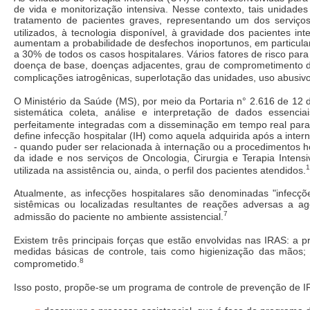
de vida e monitorização intensiva. Nesse contexto, tais unidade
tratamento de pacientes graves, representando um dos serviç
utilizados, à tecnologia disponível, à gravidade dos pacientes i
aumentam a probabilidade de desfechos inoportunos, em particula
a 30% de todos os casos hospitalares. Vários fatores de risco para
doença de base, doenças adjacentes, grau de comprometimento da
complicações iatrogênicas, superlotação das unidades, uso abusivo 
O Ministério da Saúde (MS), por meio da Portaria n° 2.616 de 12 
sistemática coleta, análise e interpretação de dados essenci
perfeitamente integradas com a disseminação em tempo real par
define infecção hospitalar (IH) como aquela adquirida após a inte
- quando puder ser relacionada à internação ou a procedimentos h
da idade e nos serviços de Oncologia, Cirurgia e Terapia Intens
1
utilizada na assistência ou, ainda, o perfil dos pacientes atendidos.
Atualmente, as infecções hospitalares são denominadas "infecçõ
sistêmicas ou localizadas resultantes de reações adversas a 
7
admissão do paciente no ambiente assistencial.
Existem três principais forças que estão envolvidas nas IRAS: a 
medidas básicas de controle, tais como higienização das mãos; 
8
comprometido.
Isso posto, propõe-se um programa de controle de prevenção de I