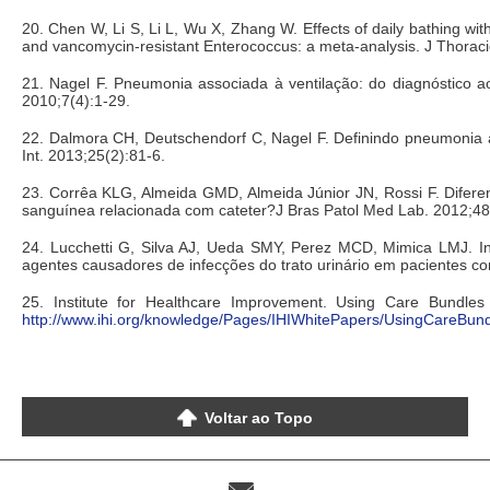
20. Chen W, Li S, Li L, Wu X, Zhang W. Effects of daily bathing wit
and vancomycin-resistant Enterococcus: a meta-analysis. J Thoraci
21. Nagel F. Pneumonia associada à ventilação: do diagnóstico
2010;7(4):1-29.
22. Dalmora CH, Deutschendorf C, Nagel F. Definindo pneumonia 
Int. 2013;25(2):81-6.
23. Corrêa KLG, Almeida GMD, Almeida Júnior JN, Rossi F. Diferen
sanguínea relacionada com cateter?J Bras Patol Med Lab. 2012;48
24. Lucchetti G, Silva AJ, Ueda SMY, Perez MCD, Mimica LMJ. Infe
agentes causadores de infecções do trato urinário em pacientes co
25. Institute for Healthcare Improvement. Using Care Bundles
http://www.ihi.org/knowledge/Pages/IHIWhitePapers/UsingCareBun
Voltar ao Topo