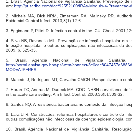
1. Brasil. Agência Nacional de Vigilância Sanitária. Prevenção de
em:
http://pt.scribd.com/doc/92552100/IRAs-Modulo-4-Prevencao-
2. Michels MA, Dick NRM, Zimerman RA, Malinsky RR. Auditoria 
Epidemiol Control Infect. 2013;3(1):12-6.
3. Eggimann P, Pittet D. Infection control in the ICU. Chest. 2001;1
4. Silva NB, Ravanello ML. Prevenção de infecção hospitalar em 
Infecção hospitalar e outras complicações não infecciosas da do
2009. p. 525-33.
5. Brasil. Agência Nacional de Vigilância Sanitári
http://portal.anvisa.gov.br/wps/wcm/connect/8c6cac8047457
MOD=AJPERES
.
6. Macedo J, Rodrigues MT, Carvalho CMCN. Perspectivas no control
7. Horan TC, Andrus M, Dudeck MA. CDC- NHSN surveillance definition
in the acute care setting. Am Infect Control. 2008;36(5):309-32.
8. Santos NQ. A resistência bacteriana no contexto da infecção hos
9. Lara LTR. Construções, reformas hospitalares e controle de in
outras complicações não infecciosas da doença: epidemiologia, co
10. Brasil. Agência Nacional de Vigilância Sanitária. Resol