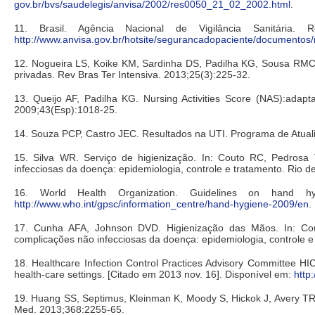
gov.br/bvs/saudelegis/anvisa/2002/res0050_21_02_2002.html
.
11. Brasil. Agência Nacional de Vigilância Sanitári
http://www.anvisa.gov.br/hotsite/segurancadopaciente/docume
12. Nogueira LS, Koike KM, Sardinha DS, Padilha KG, Sousa RMC.
privadas. Rev Bras Ter Intensiva. 2013;25(3):225-32.
13. Queijo AF, Padilha KG. Nursing Activities Score (NAS):adap
2009;43(Esp):1018-25.
14. Souza PCP, Castro JEC. Resultados na UTI. Programa de Atual
15. Silva WR. Serviço de higienização. In: Couto RC, Pedrosa
infecciosas da doença: epidemiologia, controle e tratamento. Rio 
16. World Health Organization. Guidelines on hand h
http://www.who.int/gpsc/information_centre/hand-hygiene-2009/en
.
17. Cunha AFA, Johnson DVD. Higienização das Mãos. In: Co
complicações não infecciosas da doença: epidemiologia, controle 
18. Healthcare Infection Control Practices Advisory Committee 
health-care settings. [Citado em 2013 nov. 16]. Disponível em:
http
19. Huang SS, Septimus, Kleinman K, Moody S, Hickok J, Avery T
Med. 2013;368:2255-65.