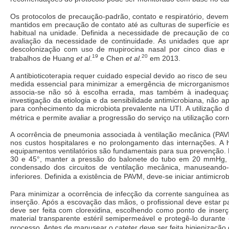
Os protocolos de precaução-padrão, contato e respiratório, devem 
mantidos em precaução de contato até as culturas de superfície est
habitual na unidade. Definida a necessidade de precaução de c
avaliação da necessidade de continuidade. As unidades que apr
descolonização com uso de mupirocina nasal por cinco dias e 
19
20
trabalhos de Huang
et al
.
e Chen
et al
.
em 2013.
A antibioticoterapia requer cuidado especial devido ao risco de s
medida essencial para minimizar a emergência de microrganismos a
associa-se não só à escolha errada, mas também à inadequação
investigação da etiologia e da sensibilidade antimicrobiana, não
para conhecimento da microbiota prevalente na UTI. A utilizaçã
métrica e permite avaliar a progressão do serviço na utilização co
A ocorrência de pneumonia associada à ventilação mecânica (PAVM
nos custos hospitalares e no prolongamento das internações. 
equipamentos ventilatórios são fundamentais para sua prevenção.
30 e 45°, manter a pressão do balonete do tubo em 20 mmHg, d
condensado dos circuitos de ventilação mecânica, manuseando-
inferiores. Definida a existência de PAVM, deve-se iniciar antimicr
Para minimizar a ocorrência de infecção da corrente sanguínea as
inserção. Após a escovação das mãos, o profissional deve estar p
deve ser feita com clorexidina, escolhendo como ponto de inser
material transparente estéril semipermeável e protegê-lo durante
processo. Antes de manusear o cateter deve ser feita higienização