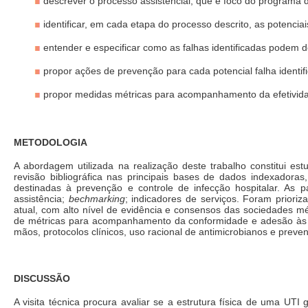
descrever o processo assistencial, que é foco do programa d
identificar, em cada etapa do processo descrito, as potenci
entender e especificar como as falhas identificadas podem d
propor ações de prevenção para cada potencial falha identif
propor medidas métricas para acompanhamento da efetivid
METODOLOGIA
A abordagem utilizada na realização deste trabalho constitui estu
revisão bibliográfica nas principais bases de dados indexado
destinadas à prevenção e controle de infecção hospitalar. As pa
assistência;
bechmarking
; indicadores de serviços. Foram prioriz
atual, com alto nível de evidência e consensos das sociedades m
de métricas para acompanhamento da conformidade e adesão às me
mãos, protocolos clínicos, uso racional de antimicrobianos e prev
DISCUSSÃO
A visita técnica procura avaliar se a estrutura física de uma U