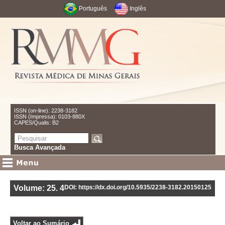
Português
Inglês
ISSN (on-line): 2238-3182
ISSN (Impressa): 0103-880X
CAPES/Qualis: B2
Busca Avançada
Volume: 25
.
4
DOI: https://dx.doi.org/10.5935/2238-3182.20150125
Voltar ao Sumário