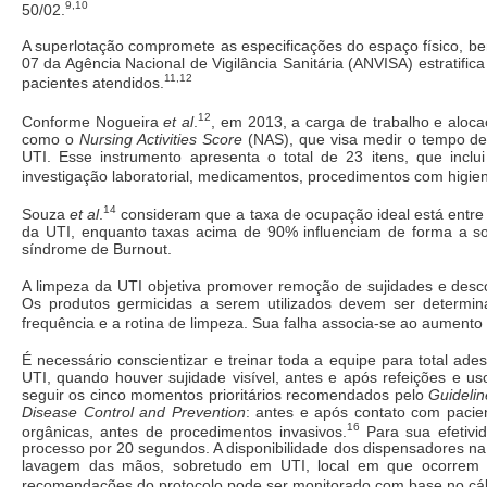
9,10
50/02.
A superlotação compromete as especificações do espaço físico, b
07 da Agência Nacional de Vigilância Sanitária (ANVISA) estratifi
11,12
pacientes atendidos.
12
Conforme Nogueira
et al
.
, em 2013, a carga de trabalho e aloc
como o
Nursing Activities Score
(NAS), que visa medir o tempo de
UTI. Esse instrumento apresenta o total de 23 itens, que inclui
investigação laboratorial, medicamentos, procedimentos com higien
14
Souza
et al
.
consideram que a taxa de ocupação ideal está entre
da UTI, enquanto taxas acima de 90% influenciam de forma a so
síndrome de Burnout.
A limpeza da UTI objetiva promover remoção de sujidades e desc
Os produtos germicidas a serem utilizados devem ser determi
frequência e a rotina de limpeza. Sua falha associa-se ao aumento
É necessário conscientizar e treinar toda a equipe para total ad
UTI, quando houver sujidade visível, antes e após refeições e uso
seguir os cinco momentos prioritários recomendados pelo
Guidelin
Disease Control and Prevention
: antes e após contato com pacie
16
orgânicas, antes de procedimentos invasivos.
Para sua efetivid
processo por 20 segundos. A disponibilidade dos dispensadores na
lavagem das mãos, sobretudo em UTI, local em que ocorrem 
recomendações do protocolo pode ser monitorado com base no cál