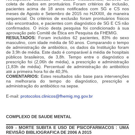
coleta de dados em prontuários. Foram critérios de inclusão,
pacientes acima de 18 anos notificados com SG e CS nos
meses de Agosto e Setembro de 2015 no HJXXIII, de maneira
sequencial. Os critérios de exclusão foram prontuários físicos
não encontrados, e pacientes com diagnóstico de SG E CS não
confirmados. O início desta pesquisa foi condicionado à sua
aprovação pelo Comitê de Ética em Pesquisa da FHEMIG.
RESULTADOS:
Foram incluídos 62 pacientes, 83% do sexo
masculino, com idade média de 50 anos. Comparando o tempo
de administração de antibiótico, os dados da Instituição foram
de 3,9h de média. Este dado é comparável á média de hospitais
públicos brasileiros, de 3,8h. Tempo entre o diagnóstico e
prescrição foi (2,06h de média), a prescrição e administração
(1,83h de média). Percentual de administração do antibiótico
até a primeira hora foi de 40,3%.
COMENTARIOS:
Estes resultados são base para intervenções
na melhoraria do tempo do diagnóstico, prescrição e
administração do antibiótico na sepse.
E-mail:
protocolos.clinicos@fhemig.mg.gov.br
COMPLEXO DE SAUDE MENTAL
009 - MORTE SUBITA E USO DE PSICOFARMACOS : UMA
REVISÃO BIBLIOGRAFICA DE 2006 A 2015