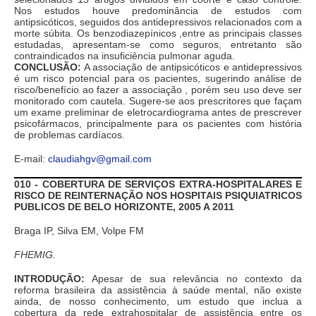
Nos estudos houve predominância de estudos com
antipsicóticos, seguidos dos antidepressivos relacionados com a
morte súbita. Os benzodiazepínicos ,entre as principais classes
estudadas, apresentam-se como seguros, entretanto são
contraindicados na insuficiência pulmonar aguda.
CONCLUSÃO:
A associação de antipsicóticos e antidepressivos
é um risco potencial para os pacientes, sugerindo análise de
risco/benefício ao fazer a associação , porém seu uso deve ser
monitorado com cautela. Sugere-se aos prescritores que façam
um exame preliminar de eletrocardiograma antes de prescrever
psicofármacos, principalmente para os pacientes com história
de problemas cardíacos.
E-mail:
claudiahgv@gmail.com
010 - COBERTURA DE SERVIÇOS EXTRA-HOSPITALARES E
RISCO DE REINTERNAÇÃO NOS HOSPITAIS PSIQUIATRICOS
PUBLICOS DE BELO HORIZONTE, 2005 A 2011
Braga IP, Silva EM, Volpe FM
FHEMIG.
INTRODUÇÃO:
Apesar de sua relevância no contexto da
reforma brasileira da assistência à saúde mental, não existe
ainda, de nosso conhecimento, um estudo que inclua a
cobertura da rede extrahospitalar de assistência entre os