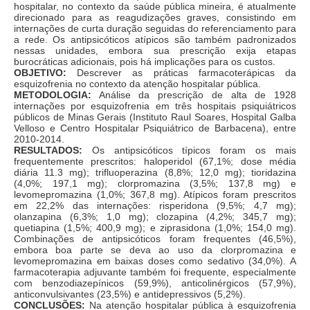
hospitalar, no contexto da saúde pública mineira, é atualmente
direcionado para as reagudizações graves, consistindo em
internações de curta duração seguidas do referenciamento para
a rede. Os antipsicóticos atípicos são também padronizados
nessas unidades, embora sua prescrição exija etapas
burocráticas adicionais, pois há implicações para os custos.
OBJETIVO:
Descrever as práticas farmacoterápicas da
esquizofrenia no contexto da atenção hospitalar pública.
METODOLOGIA:
Análise da prescrição de alta de 1928
internações por esquizofrenia em três hospitais psiquiátricos
públicos de Minas Gerais (Instituto Raul Soares, Hospital Galba
Velloso e Centro Hospitalar Psiquiátrico de Barbacena), entre
2010-2014.
RESULTADOS:
Os antipsicóticos típicos foram os mais
frequentemente prescritos: haloperidol (67,1%; dose média
diária 11.3 mg); trifluoperazina (8,8%; 12,0 mg); tioridazina
(4,0%; 197,1 mg); clorpromazina (3,5%; 137,8 mg) e
levomepromazina (1,0%; 367,8 mg). Atípicos foram prescritos
em 22,2% das internações: risperidona (9,5%; 4,7 mg);
olanzapina (6,3%; 1,0 mg); clozapina (4,2%; 345,7 mg);
quetiapina (1,5%; 400,9 mg); e ziprasidona (1,0%; 154,0 mg).
Combinações de antipsicóticos foram frequentes (46,5%),
embora boa parte se deva ao uso da clorpromazina e
levomepromazina em baixas doses como sedativo (34,0%). A
farmacoterapia adjuvante também foi frequente, especialmente
com benzodiazepínicos (59,9%), anticolinérgicos (57,9%),
anticonvulsivantes (23,5%) e antidepressivos (5,2%).
CONCLUSÕES:
Na atenção hospitalar pública à esquizofrenia