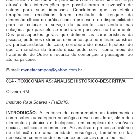
através das intervenções que possibilitaram a invenção de
saídas para seus impasses. Concluímos que os efeitos
terapêuticos recolhidos foram resultado do resgate da
dimensão clínica na prática com a psicose e da disponibilidade
para se colocar a serviço do paciente, auxiliando-o nas
soluções que para ele se mostraram possíveis no tratamento.
Dos pressupostos gerais que definem as características da
psicose, pudemos extrair os elementos que permitiram construir
as particularidades do caso, corroborando nossa hipótese de
que a manobra da transferência pode servir como meio de
tratamento do Outro e recurso de contenção à passagem ao
ato na psicose.
E-mail:
myneiacampos@yahoo.com.br
014 - TOXICOMANIAS: ANALISE HISTORICO-DESCRITIVA
Oliveira RM
Instituto Raul Soares - FHEMIG.
INTRODUÇÃO:
A tentativa de compreender as toxicomanias
como saber ou categoria nosológica deve considerar, além dos
elementos psíquicos e biológicos, um complexo de variáveis
sociais, políticas e econômicas. Ao analisar o processo histórico
de definição de uma entidade nosológica, também se faz
necessário compreender os contextos sociais que a legitima.