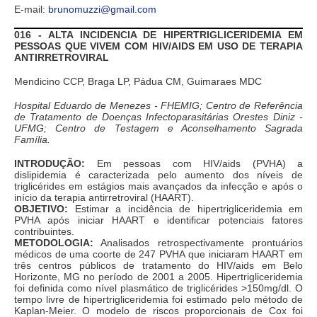
E-mail:
brunomuzzi@gmail.com
016 - ALTA INCIDENCIA DE HIPERTRIGLICERIDEMIA EM
PESSOAS QUE VIVEM COM HIV/AIDS EM USO DE TERAPIA
ANTIRRETROVIRAL
Mendicino CCP, Braga LP, Pádua CM, Guimaraes MDC
Hospital Eduardo de Menezes - FHEMIG; Centro de Referência
de Tratamento de Doenças Infectoparasitárias Orestes Diniz -
UFMG; Centro de Testagem e Aconselhamento Sagrada
Família.
INTRODUÇÃO:
Em pessoas com HIV/aids (PVHA) a
dislipidemia é caracterizada pelo aumento dos níveis de
triglicérides em estágios mais avançados da infecção e após o
início da terapia antirretroviral (HAART).
OBJETIVO:
Estimar a incidência de hipertrigliceridemia em
PVHA após iniciar HAART e identificar potenciais fatores
contribuintes.
METODOLOGIA:
Analisados retrospectivamente prontuários
médicos de uma coorte de 247 PVHA que iniciaram HAART em
três centros públicos de tratamento do HIV/aids em Belo
Horizonte, MG no período de 2001 a 2005. Hipertrigliceridemia
foi definida como nível plasmático de triglicérides >150mg/dl. O
tempo livre de hipertrigliceridemia foi estimado pelo método de
Kaplan-Meier. O modelo de riscos proporcionais de Cox foi