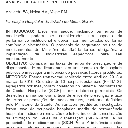
ANALISE DE FATORES PREDITORES
Azevedo EA, Neiva HM, Volpe FM
Fundação Hospitalar do Estado de Minas Gerais.
INTRODUÇÃO:
Erros em saúde, incluindo os erros de
medicação, podem ser considerados um aspecto da
performance institucional e devem ser monitorados de forma
contínua e sistemática. O protocolo de segurança no uso de
medicamentos do Ministério da Saúde tornou obrigatória a
implantação de indicadores específicos para seu
monitoramento.
OBJETIVO:
Comparar as taxas de erros de prescrição e de
dispensação de medicamentos em um complexo de hospitais
públicos e investigar a influência de possíveis fatores preditores.
MÉTODOS:
Estudo transversal realizado entre abril de 2015 a
março de 2016. Os dados de 13 hospitais estaduais (FHEMIG),
agregados por mês, foram coletados no Sistema Informatizado
de Gestao Hospitalar (SIGH) e em relatórios gerenciais. Os
desfechos primários foram: taxa de erros de prescrição e taxa
de erros dispensação de medicamentos, conforme definidos
pelo Ministério da Saúde. As variáveis preditoras investigadas
foram: taxa de ocupação hospitalar, média de permanência
hospitalar, índice de renovação de leitos, índice de consolidação
da utilização do SIGH na dispensação (SIGH-Farm) e na
prescrição de medicamentos (SIGH-Pres). A influência destes
possíveis fatores preditores foi avaliada por meio das