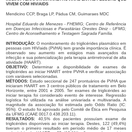
VIVEM COM HIV/AIDS
Mendicino CCP, Braga LP, Pádua CM, Guimaraes MDC
Hospital Eduardo de Menezes - FHEMIG; Centro de Referência
em Doenças Infecciosas e Parasitárias Orestes Diniz - UFMG;
Centro de Aconselhamento e Testagem Sagrada Família.
INTRODUÇÃO:
O monitoramento do triglicérides plasmático em
pessoas com HIV/aids (PVHA) tem grande importância clínica. É
observado seu aumento em estágios mais avançados da
infecção e sua potencialização pela terapia antirretroviral de alta
atividade (HAART).
OBJETIVO:
Determinar a disponibilidade de exames de
triglicérides ao iniciar HAART entre PVHA e verificar associação
com variáveis selecionadas.
MÉTODOS:
Estudo seccional de 247 prontuários de PVHA que
iniciaram HAART em 3 centros públicos de tratamento em Belo
Horizonte, entre 2001 e 2005. Ter exames de triglicérides ao
iniciar terapia foi considerado evento de interesse. Regressão
logística foi utilizada na análise univariada e multivariada. A
magnitude da associação foi estimada pelo Odds Ratio (IC:
95%). O estudo foi aprovado pelo Comitê de Ética em Pesquisa
da UFMG (CAAE 0017.0.438.203.11).
RESULTADOS:
40,5% dos pacientes possuíam exame de
triglicérides disponíveis ao iniciar terapia. Destes, 122 (49,4%)
tiveram o primeiro resultado em período médio de 17 meses