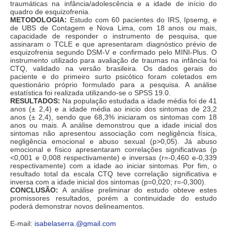
traumáticas na infância/adolescência e a idade de início do
quadro de esquizofrenia.
METODOLOGIA:
Estudo com 60 pacientes do IRS, Ipsemg, e
de UBS de Contagem e Nova Lima, com 18 anos ou mais,
capacidade de responder o instrumento de pesquisa, que
assinaram o TCLE e que apresentaram diagnóstico prévio de
esquizofrenia segundo DSM-V e confirmado pelo MINI-Plus. O
instrumento utilizado para avaliação de traumas na infância foi
CTQ, validado na versão brasileira. Os dados gerais do
paciente e do primeiro surto psicótico foram coletados em
questionário próprio formulado para a pesquisa. A análise
estatística foi realizada utilizando-se o SPSS 19.0.
RESULTADOS:
Na população estudada a idade média foi de 41
anos (± 2,4) e a idade média ao inicio dos sintomas de 23,2
anos (± 2,4), sendo que 68,3% iniciaram os sintomas com 18
anos ou mais. A análise demonstrou que a idade inicial dos
sintomas não apresentou associação com negligência física,
negligência emocional e abuso sexual (p>0,05). Já abuso
emocional e físico apresentaram correlações significativas (p
<0,001 e 0,008 respectivamente) e inversas (r=-0,460 e-0,339
respectivamente) com a idade ao iniciar sintomas. Por fim, o
resultado total da escala CTQ teve correlação significativa e
inversa com a idade inicial dos sintomas (p=0,020; r=-0,300).
CONCLUSÃO:
A análise preliminar do estudo obteve estes
promissores resultados, porém a continuidade do estudo
poderá demonstrar novos delineamentos.
E-mail:
isabelaserra.@gmail.com