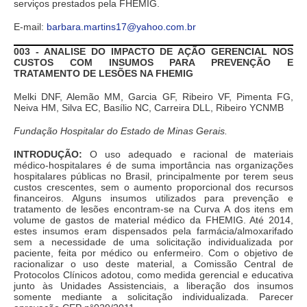
serviços prestados pela FHEMIG.
E-mail:
barbara.martins17@yahoo.com.br
003 - ANALISE DO IMPACTO DE AÇÃO GERENCIAL NOS
CUSTOS COM INSUMOS PARA PREVENÇÃO E
TRATAMENTO DE LESÕES NA FHEMIG
Melki DNF, Alemão MM, Garcia GF, Ribeiro VF, Pimenta FG,
Neiva HM, Silva EC, Basílio NC, Carreira DLL, Ribeiro YCNMB
Fundação Hospitalar do Estado de Minas Gerais.
INTRODUÇÃO:
O uso adequado e racional de materiais
médico-hospitalares é de suma importância nas organizações
hospitalares públicas no Brasil, principalmente por terem seus
custos crescentes, sem o aumento proporcional dos recursos
financeiros. Alguns insumos utilizados para prevenção e
tratamento de lesões encontram-se na Curva A dos itens em
volume de gastos de material médico da FHEMIG. Até 2014,
estes insumos eram dispensados pela farmácia/almoxarifado
sem a necessidade de uma solicitação individualizada por
paciente, feita por médico ou enfermeiro. Com o objetivo de
racionalizar o uso deste material, a Comissão Central de
Protocolos Clínicos adotou, como medida gerencial e educativa
junto às Unidades Assistenciais, a liberação dos insumos
somente mediante a solicitação individualizada. Parecer