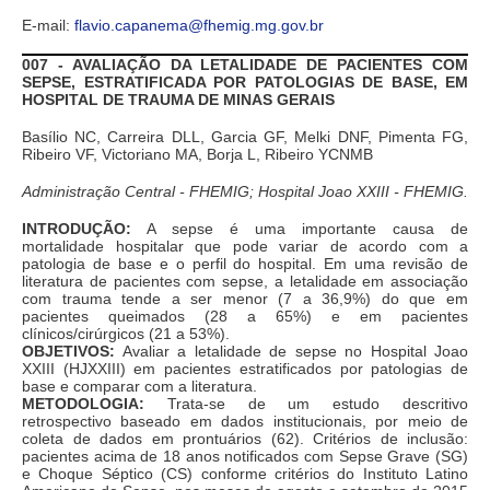
E-mail:
flavio.capanema@fhemig.mg.gov.br
007 - AVALIAÇÃO DA LETALIDADE DE PACIENTES COM
SEPSE, ESTRATIFICADA POR PATOLOGIAS DE BASE, EM
HOSPITAL DE TRAUMA DE MINAS GERAIS
Basílio NC, Carreira DLL, Garcia GF, Melki DNF, Pimenta FG,
Ribeiro VF, Victoriano MA, Borja L, Ribeiro YCNMB
Administração Central - FHEMIG; Hospital Joao XXIII - FHEMIG.
INTRODUÇÃO:
A sepse é uma importante causa de
mortalidade hospitalar que pode variar de acordo com a
patologia de base e o perfil do hospital. Em uma revisão de
literatura de pacientes com sepse, a letalidade em associação
com trauma tende a ser menor (7 a 36,9%) do que em
pacientes queimados (28 a 65%) e em pacientes
clínicos/cirúrgicos (21 a 53%).
OBJETIVOS:
Avaliar a letalidade de sepse no Hospital Joao
XXIII (HJXXIII) em pacientes estratificados por patologias de
base e comparar com a literatura.
METODOLOGIA:
Trata-se de um estudo descritivo
retrospectivo baseado em dados institucionais, por meio de
coleta de dados em prontuários (62). Critérios de inclusão:
pacientes acima de 18 anos notificados com Sepse Grave (SG)
e Choque Séptico (CS) conforme critérios do Instituto Latino