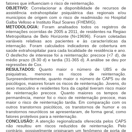
fatores que influenciam o risco de reinternação.
OBJETIVO:
Correlacionar a disponibilidade de recursos de
assistência extrahospitalar psiquiátrica das regionais e/ou
municípios de origem com o risco de readmissão no Hospital
Galba Velloso e Instituto Raul Soares (FHEMIG).
METODOLOGIA:
Foram analisados todos os registros de
internações ocorridas de 2005 a 2011, de residentes na Regiao
Metropolitana de Belo Horizonte (N=19696). Foram coletadas
variáveis relativas aos pacientes e às características da
internação. Foram calculados indicadores de cobertura em
saúde extrahospitalar para cada localidade de residência e ano.
O desfecho de interesse foi a reinternação: precoce (<7 d), de
médio prazo (8-30 d) e tardia (31-365 d). A análise se deu por
regressões de Cox.
RESULTADOS:
Quanto maior o número de UBS e de
psiquiatras, menores os riscos de reinternação.
Surpreendentemente, quanto maior o número de CAPS ou de
psicólogos, maiores foram os riscos de reinternação. Jovens, do
sexo masculino e residentes fora da capital tiveram risco maior
de reinternação precoce. Quanto maiores os tempos de
permanência, menor foi o risco de reinternação precoce, mas
maior o risco de reinternação tardia. Em comparação com os
outros transtornos psicóticos, os transtornos de humor e os
transtornos neuróticos se apresentaram, de forma geral, como
fatores protetivos para a reinternação.
CONCLUSÃO:
A atenção regionalizada oferecida pelos CAPS
não resultou em riscos reduzidos de reinternação. Pelo
contrário, possivelmente originaram um fenômeno de porta de