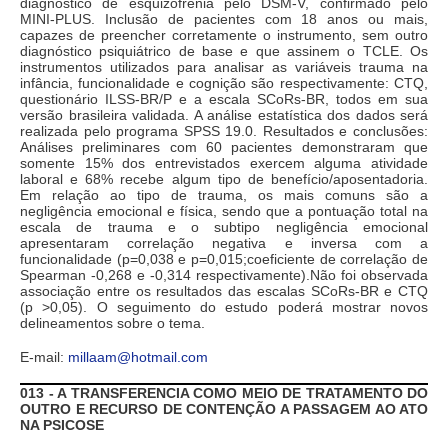
diagnóstico de esquizofrenia pelo DSM-V, confirmado pelo
MINI-PLUS. Inclusão de pacientes com 18 anos ou mais,
capazes de preencher corretamente o instrumento, sem outro
diagnóstico psiquiátrico de base e que assinem o TCLE. Os
instrumentos utilizados para analisar as variáveis trauma na
infância, funcionalidade e cognição são respectivamente: CTQ,
questionário ILSS-BR/P e a escala SCoRs-BR, todos em sua
versão brasileira validada. A análise estatística dos dados será
realizada pelo programa SPSS 19.0. Resultados e conclusões:
Análises preliminares com 60 pacientes demonstraram que
somente 15% dos entrevistados exercem alguma atividade
laboral e 68% recebe algum tipo de benefício/aposentadoria.
Em relação ao tipo de trauma, os mais comuns são a
negligência emocional e física, sendo que a pontuação total na
escala de trauma e o subtipo negligência emocional
apresentaram correlação negativa e inversa com a
funcionalidade (p=0,038 e p=0,015;coeficiente de correlação de
Spearman -0,268 e -0,314 respectivamente).Não foi observada
associação entre os resultados das escalas SCoRs-BR e CTQ
(p >0,05). O seguimento do estudo poderá mostrar novos
delineamentos sobre o tema.
E-mail:
millaam@hotmail.com
013 - A TRANSFERENCIA COMO MEIO DE TRATAMENTO DO
OUTRO E RECURSO DE CONTENÇÃO A PASSAGEM AO ATO
NA PSICOSE