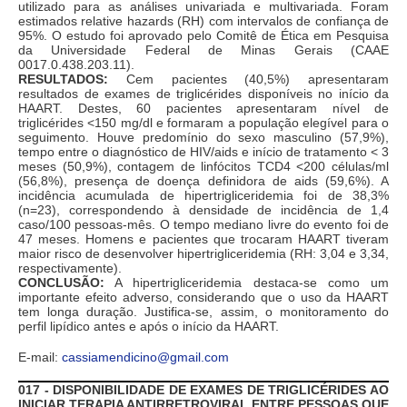
utilizado para as análises univariada e multivariada. Foram
estimados relative hazards (RH) com intervalos de confiança de
95%. O estudo foi aprovado pelo Comitê de Ética em Pesquisa
da Universidade Federal de Minas Gerais (CAAE
0017.0.438.203.11).
RESULTADOS:
Cem pacientes (40,5%) apresentaram
resultados de exames de triglicérides disponíveis no início da
HAART. Destes, 60 pacientes apresentaram nível de
triglicérides <150 mg/dl e formaram a população elegível para o
seguimento. Houve predomínio do sexo masculino (57,9%),
tempo entre o diagnóstico de HIV/aids e início de tratamento < 3
meses (50,9%), contagem de linfócitos TCD4 <200 células/ml
(56,8%), presença de doença definidora de aids (59,6%). A
incidência acumulada de hipertrigliceridemia foi de 38,3%
(n=23), correspondendo à densidade de incidência de 1,4
caso/100 pessoas-mês. O tempo mediano livre do evento foi de
47 meses. Homens e pacientes que trocaram HAART tiveram
maior risco de desenvolver hipertrigliceridemia (RH: 3,04 e 3,34,
respectivamente).
CONCLUSÃO:
A hipertrigliceridemia destaca-se como um
importante efeito adverso, considerando que o uso da HAART
tem longa duração. Justifica-se, assim, o monitoramento do
perfil lipídico antes e após o início da HAART.
E-mail:
cassiamendicino@gmail.com
017 - DISPONIBILIDADE DE EXAMES DE TRIGLICÉRIDES AO
INICIAR TERAPIA ANTIRRETROVIRAL ENTRE PESSOAS QUE