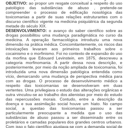
OBJETIVO:
ao propor um resgate conceitual a respeito do uso
patológico das substâncias de abuso , pretende-se
compreender o processo de edificação nosológica das
toxicomanias a partir de suas relações estruturantes com o
discurso científico vigente na medicina psiquiátrica da segunda
metade do século XIX.
DESENVOLVIMENTO:
o avanço do saber científico sobre as
drogas possibilitou uma mudança paradigmática no curso da
medicina. A operação farmacológica introduziu uma nova
dimensão na prática médica. Concomitantemente, os riscos das
intoxicações levaram aos primeiros trabalhos sobre o
cocainismo e o morfinismo. Foi no contexto de expansão do uso
da morfina que Edouard Levinstein, em 1875, descreveu a
categoria morfinomania. A partir dessa nova descrição, e
posteriormente, por meio da noção ampliada de toxicomania, foi
introduzida uma nova dimensão patológica entendida como
vício, demarcando uma mudança de perspectiva médica para
com as drogas. O processo de desenvolvimento médico a
respeito das toxicomanias se desenvolveram em duas
vertentes. Uma privilegiava o estudo das alterações orgânicas e
outra vinculou-se ao trabalho dos alienistas por meio do estudo
das repercussões morais. Contudo, entre a descrição da
doença e sua assimilação social houve um hiato. No campo
social, a questao das toxicomanias passou a ser
particularmente preocupante a medida que o uso das
substâncias de abuso passou a ser disseminado entre os
proletários e camadas populares dos grandes centros urbanos.
Com isso o fato científico ajustava-se com a demanda social de