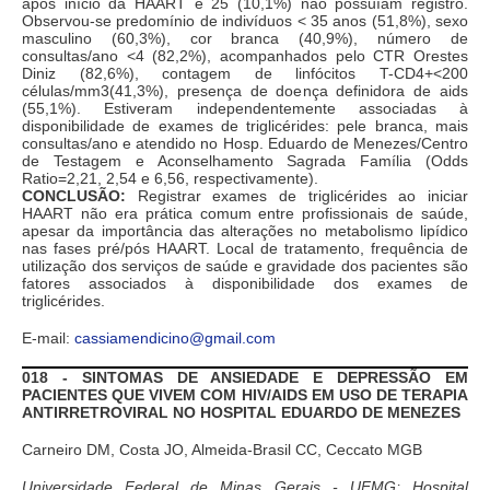
após início da HAART e 25 (10,1%) não possuíam registro.
Observou-se predomínio de indivíduos < 35 anos (51,8%), sexo
masculino (60,3%), cor branca (40,9%), número de
consultas/ano <4 (82,2%), acompanhados pelo CTR Orestes
Diniz (82,6%), contagem de linfócitos T-CD4+<200
células/mm3(41,3%), presença de doença definidora de aids
(55,1%). Estiveram independentemente associadas à
disponibilidade de exames de triglicérides: pele branca, mais
consultas/ano e atendido no Hosp. Eduardo de Menezes/Centro
de Testagem e Aconselhamento Sagrada Família (Odds
Ratio=2,21, 2,54 e 6,56, respectivamente).
CONCLUSÃO:
Registrar exames de triglicérides ao iniciar
HAART não era prática comum entre profissionais de saúde,
apesar da importância das alterações no metabolismo lipídico
nas fases pré/pós HAART. Local de tratamento, frequência de
utilização dos serviços de saúde e gravidade dos pacientes são
fatores associados à disponibilidade dos exames de
triglicérides.
E-mail:
cassiamendicino@gmail.com
018 - SINTOMAS DE ANSIEDADE E DEPRESSÃO EM
PACIENTES QUE VIVEM COM HIV/AIDS EM USO DE TERAPIA
ANTIRRETROVIRAL NO HOSPITAL EDUARDO DE MENEZES
Carneiro DM, Costa JO, Almeida-Brasil CC, Ceccato MGB
Universidade Federal de Minas Gerais - UFMG; Hospital