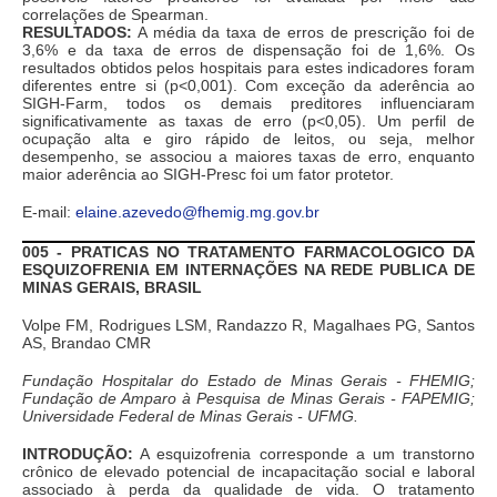
correlações de Spearman.
RESULTADOS:
A média da taxa de erros de prescrição foi de
3,6% e da taxa de erros de dispensação foi de 1,6%. Os
resultados obtidos pelos hospitais para estes indicadores foram
diferentes entre si (p<0,001). Com exceção da aderência ao
SIGH-Farm, todos os demais preditores influenciaram
significativamente as taxas de erro (p<0,05). Um perfil de
ocupação alta e giro rápido de leitos, ou seja, melhor
desempenho, se associou a maiores taxas de erro, enquanto
maior aderência ao SIGH-Presc foi um fator protetor.
E-mail:
elaine.azevedo@fhemig.mg.gov.br
005 - PRATICAS NO TRATAMENTO FARMACOLOGICO DA
ESQUIZOFRENIA EM INTERNAÇÕES NA REDE PUBLICA DE
MINAS GERAIS, BRASIL
Volpe FM, Rodrigues LSM, Randazzo R, Magalhaes PG, Santos
AS, Brandao CMR
Fundação Hospitalar do Estado de Minas Gerais - FHEMIG;
Fundação de Amparo à Pesquisa de Minas Gerais - FAPEMIG;
Universidade Federal de Minas Gerais - UFMG.
INTRODUÇÃO:
A esquizofrenia corresponde a um transtorno
crônico de elevado potencial de incapacitação social e laboral
associado à perda da qualidade de vida. O tratamento