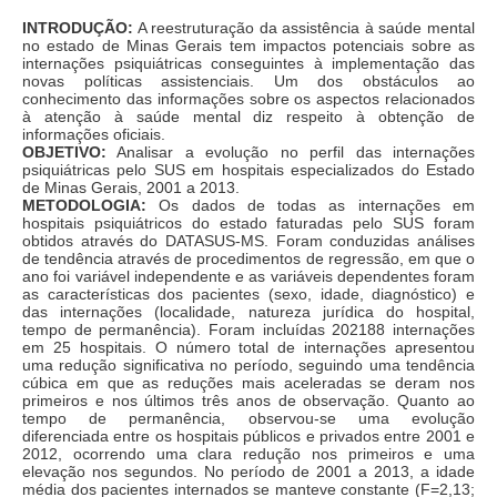
INTRODUÇÃO:
A reestruturação da assistência à saúde mental
no estado de Minas Gerais tem impactos potenciais sobre as
internações psiquiátricas conseguintes à implementação das
novas políticas assistenciais. Um dos obstáculos ao
conhecimento das informações sobre os aspectos relacionados
à atenção à saúde mental diz respeito à obtenção de
informações oficiais.
OBJETIVO:
Analisar a evolução no perfil das internações
psiquiátricas pelo SUS em hospitais especializados do Estado
de Minas Gerais, 2001 a 2013.
METODOLOGIA:
Os dados de todas as internações em
hospitais psiquiátricos do estado faturadas pelo SUS foram
obtidos através do DATASUS-MS. Foram conduzidas análises
de tendência através de procedimentos de regressão, em que o
ano foi variável independente e as variáveis dependentes foram
as características dos pacientes (sexo, idade, diagnóstico) e
das internações (localidade, natureza jurídica do hospital,
tempo de permanência). Foram incluídas 202188 internações
em 25 hospitais. O número total de internações apresentou
uma redução significativa no período, seguindo uma tendência
cúbica em que as reduções mais aceleradas se deram nos
primeiros e nos últimos três anos de observação. Quanto ao
tempo de permanência, observou-se uma evolução
diferenciada entre os hospitais públicos e privados entre 2001 e
2012, ocorrendo uma clara redução nos primeiros e uma
elevação nos segundos. No período de 2001 a 2013, a idade
média dos pacientes internados se manteve constante (F=2,13;