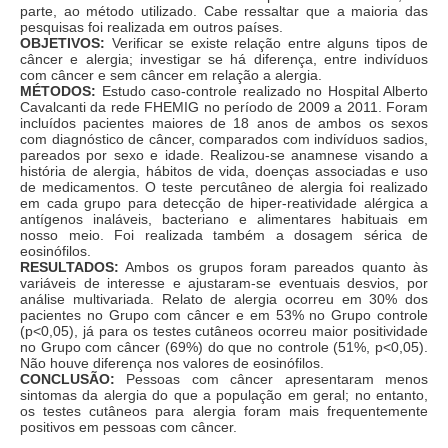
parte, ao método utilizado. Cabe ressaltar que a maioria das
pesquisas foi realizada em outros países.
OBJETIVOS:
Verificar se existe relação entre alguns tipos de
câncer e alergia; investigar se há diferença, entre indivíduos
com câncer e sem câncer em relação a alergia.
MÉTODOS:
Estudo caso-controle realizado no Hospital Alberto
Cavalcanti da rede FHEMIG no período de 2009 a 2011. Foram
incluídos pacientes maiores de 18 anos de ambos os sexos
com diagnóstico de câncer, comparados com indivíduos sadios,
pareados por sexo e idade. Realizou-se anamnese visando a
história de alergia, hábitos de vida, doenças associadas e uso
de medicamentos. O teste percutâneo de alergia foi realizado
em cada grupo para detecção de hiper-reatividade alérgica a
antígenos inaláveis, bacteriano e alimentares habituais em
nosso meio. Foi realizada também a dosagem sérica de
eosinófilos.
RESULTADOS:
Ambos os grupos foram pareados quanto às
variáveis de interesse e ajustaram-se eventuais desvios, por
análise multivariada. Relato de alergia ocorreu em 30% dos
pacientes no Grupo com câncer e em 53% no Grupo controle
(p<0,05), já para os testes cutâneos ocorreu maior positividade
no Grupo com câncer (69%) do que no controle (51%, p<0,05).
Não houve diferença nos valores de eosinófilos.
CONCLUSÃO:
Pessoas com câncer apresentaram menos
sintomas da alergia do que a população em geral; no entanto,
os testes cutâneos para alergia foram mais frequentemente
positivos em pessoas com câncer.