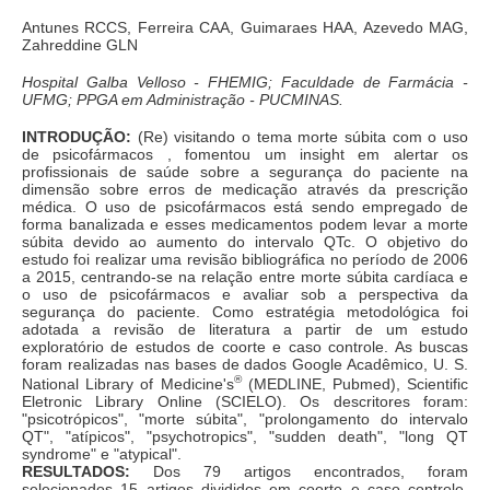
Antunes RCCS, Ferreira CAA, Guimaraes HAA, Azevedo MAG,
Zahreddine GLN
Hospital Galba Velloso - FHEMIG; Faculdade de Farmácia -
UFMG; PPGA em Administração - PUCMINAS.
INTRODUÇÃO:
(Re) visitando o tema morte súbita com o uso
de psicofármacos , fomentou um insight em alertar os
profissionais de saúde sobre a segurança do paciente na
dimensão sobre erros de medicação através da prescrição
médica. O uso de psicofármacos está sendo empregado de
forma banalizada e esses medicamentos podem levar a morte
súbita devido ao aumento do intervalo QTc. O objetivo do
estudo foi realizar uma revisão bibliográfica no período de 2006
a 2015, centrando-se na relação entre morte súbita cardíaca e
o uso de psicofármacos e avaliar sob a perspectiva da
segurança do paciente. Como estratégia metodológica foi
adotada a revisão de literatura a partir de um estudo
exploratório de estudos de coorte e caso controle. As buscas
foram realizadas nas bases de dados Google Acadêmico, U. S.
®
National Library of Medicine's
(MEDLINE, Pubmed), Scientific
Eletronic Library Online (SCIELO). Os descritores foram:
"psicotrópicos", "morte súbita", "prolongamento do intervalo
QT", "atípicos", "psychotropics", "sudden death", "long QT
syndrome" e "atypical".
RESULTADOS:
Dos 79 artigos encontrados, foram
selecionados 15 artigos divididos em coorte e caso controle.