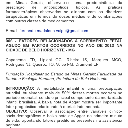
em Minas Gerais, observou-se uma predominância da
prescrição de antipsicóticos típicos. As práticas
farmacoterápicas observadas se alinham com as diretrizes
terapêuticas em termos de doses médias e de combinações
com outras classes de medicamentos.
E-mail:
fernando.madalena.volpe@gmail.com
006 - FATORES RELACIONADOS A SOFRIMENTO FETAL
AGUDO EM PARTOS OCORRIDOS NO ANO DE 2013 NA
CIDADE DE BELO HORIZONTE - MG
Capanema FD, Lipiani GC, Ribeiro IS, Marques MCO,
Rodrigues NJ, Queiroz TO, Volpe FM, Drumond EF
Fundação Hospitalar do Estado de Minas Gerais; Faculdade da
Saúde e Ecologia Humana; Prefeitura de Belo Horizonte.
INTRODUÇÃO:
A mortalidade infantil é uma preocupação
mundial. Atualmente mais de 50% dessas mortes ocorrem no
período neonatal, sendo o principal componente da mortalidade
infantil brasileira. A baixa nota de Apgar mostra ser importante
fator prognóstico relacionado à mortalidade neonatal.
OBJETIVO:
Observar a associação entre variáveis clínico-
sócio-demográficas e baixa nota de Apgar no primeiro minuto
de vida, apontando fatores preditores presentes na assistência
perinatal.