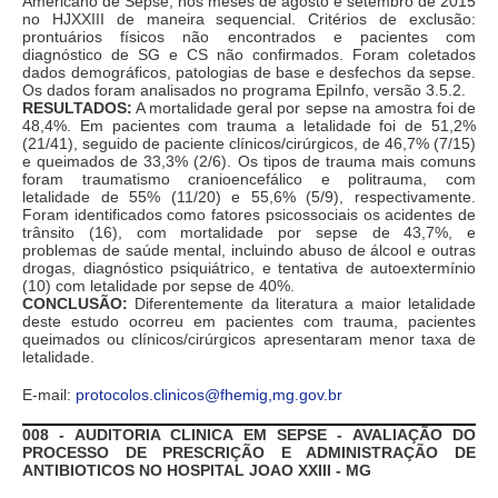
Americano de Sepse, nos meses de agosto e setembro de 2015
no HJXXIII de maneira sequencial. Critérios de exclusão:
prontuários físicos não encontrados e pacientes com
diagnóstico de SG e CS não confirmados. Foram coletados
dados demográficos, patologias de base e desfechos da sepse.
Os dados foram analisados no programa EpiInfo, versão 3.5.2.
RESULTADOS:
A mortalidade geral por sepse na amostra foi de
48,4%. Em pacientes com trauma a letalidade foi de 51,2%
(21/41), seguido de paciente clínicos/cirúrgicos, de 46,7% (7/15)
e queimados de 33,3% (2/6). Os tipos de trauma mais comuns
foram traumatismo cranioencefálico e politrauma, com
letalidade de 55% (11/20) e 55,6% (5/9), respectivamente.
Foram identificados como fatores psicossociais os acidentes de
trânsito (16), com mortalidade por sepse de 43,7%, e
problemas de saúde mental, incluindo abuso de álcool e outras
drogas, diagnóstico psiquiátrico, e tentativa de autoextermínio
(10) com letalidade por sepse de 40%.
CONCLUSÃO:
Diferentemente da literatura a maior letalidade
deste estudo ocorreu em pacientes com trauma, pacientes
queimados ou clínicos/cirúrgicos apresentaram menor taxa de
letalidade.
E-mail:
protocolos.clinicos@fhemig,mg.gov.br
008 - AUDITORIA CLINICA EM SEPSE - AVALIAÇÃO DO
PROCESSO DE PRESCRIÇÃO E ADMINISTRAÇÃO DE
ANTIBIOTICOS NO HOSPITAL JOAO XXIII - MG