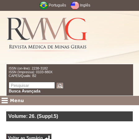
Português
Inglês
ISSN (on-line): 2238-3182
ISSN (Impressa): 0103-880X
CAPES/Qualis: B2
Busca Avançada
Volume: 26
.
(Suppl.5)
Voltar ao Sumário