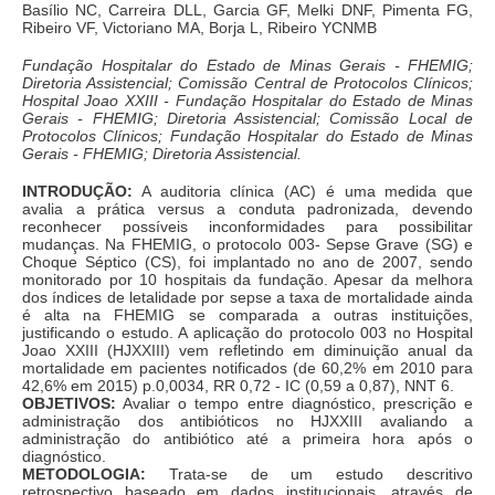
Basílio NC, Carreira DLL, Garcia GF, Melki DNF, Pimenta FG,
Ribeiro VF, Victoriano MA, Borja L, Ribeiro YCNMB
Fundação Hospitalar do Estado de Minas Gerais - FHEMIG;
Diretoria Assistencial; Comissão Central de Protocolos Clínicos;
Hospital Joao XXIII - Fundação Hospitalar do Estado de Minas
Gerais - FHEMIG; Diretoria Assistencial; Comissão Local de
Protocolos Clínicos; Fundação Hospitalar do Estado de Minas
Gerais - FHEMIG; Diretoria Assistencial.
INTRODUÇÃO:
A auditoria clínica (AC) é uma medida que
avalia a prática versus a conduta padronizada, devendo
reconhecer possíveis inconformidades para possibilitar
mudanças. Na FHEMIG, o protocolo 003- Sepse Grave (SG) e
Choque Séptico (CS), foi implantado no ano de 2007, sendo
monitorado por 10 hospitais da fundação. Apesar da melhora
dos índices de letalidade por sepse a taxa de mortalidade ainda
é alta na FHEMIG se comparada a outras instituições,
justificando o estudo. A aplicação do protocolo 003 no Hospital
Joao XXIII (HJXXIII) vem refletindo em diminuição anual da
mortalidade em pacientes notificados (de 60,2% em 2010 para
42,6% em 2015) p.0,0034, RR 0,72 - IC (0,59 a 0,87), NNT 6.
OBJETIVOS:
Avaliar o tempo entre diagnóstico, prescrição e
administração dos antibióticos no HJXXIII avaliando a
administração do antibiótico até a primeira hora após o
diagnóstico.
METODOLOGIA:
Trata-se de um estudo descritivo
retrospectivo baseado em dados institucionais, através de