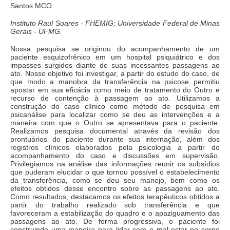
Santos MCO
Instituto Raul Soares - FHEMIG; Universidade Federal de Minas
Gerais - UFMG.
Nossa pesquisa se originou do acompanhamento de um
paciente esquizofrênico em um hospital psiquiátrico e dos
impasses surgidos diante de suas incessantes passagens ao
ato. Nosso objetivo foi investigar, a partir do estudo do caso, de
que modo a manobra da transferência na psicose permitiu
apostar em sua eficácia como meio de tratamento do Outro e
recurso de contenção à passagem ao ato. Utilizamos a
construção do caso clínico como método de pesquisa em
psicanálise para localizar como se deu as intervenções e a
maneira com que o Outro se apresentava para o paciente.
Realizamos pesquisa documental através da revisão dos
prontuários do paciente durante sua internação, além dos
registros clínicos elaborados pela psicologia a partir do
acompanhamento do caso e discussões em supervisão.
Privilegiamos na análise das informações reunir os subsídios
que puderam elucidar o que tornou possível o estabelecimento
da transferência, como se deu seu manejo, bem como os
efeitos obtidos desse encontro sobre as passagens ao ato.
Como resultados, destacamos os efeitos terapêuticos obtidos a
partir do trabalho realizado sob transferência e que
favoreceram a estabilização do quadro e o apaziguamento das
passagens ao ato. De forma progressiva, o paciente foi
construindo uma maneira para lidar com o mal-estar no corpo