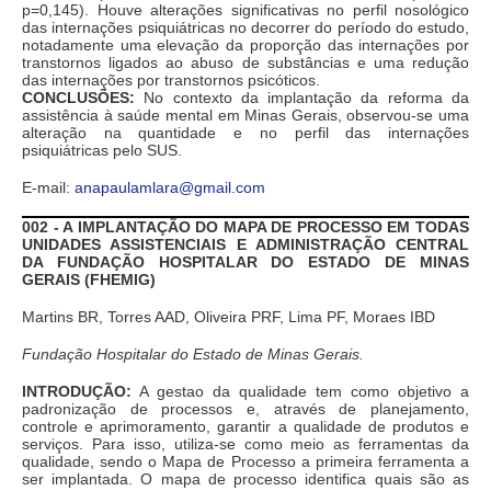
p=0,145). Houve alterações significativas no perfil nosológico
das internações psiquiátricas no decorrer do período do estudo,
notadamente uma elevação da proporção das internações por
transtornos ligados ao abuso de substâncias e uma redução
das internações por transtornos psicóticos.
CONCLUSÕES:
No contexto da implantação da reforma da
assistência à saúde mental em Minas Gerais, observou-se uma
alteração na quantidade e no perfil das internações
psiquiátricas pelo SUS.
E-mail:
anapaulamlara@gmail.com
002 - A IMPLANTAÇÃO DO MAPA DE PROCESSO EM TODAS
UNIDADES ASSISTENCIAIS E ADMINISTRAÇÃO CENTRAL
DA FUNDAÇÃO HOSPITALAR DO ESTADO DE MINAS
GERAIS (FHEMIG)
Martins BR, Torres AAD, Oliveira PRF, Lima PF, Moraes IBD
Fundação Hospitalar do Estado de Minas Gerais.
INTRODUÇÃO:
A gestao da qualidade tem como objetivo a
padronização de processos e, através de planejamento,
controle e aprimoramento, garantir a qualidade de produtos e
serviços. Para isso, utiliza-se como meio as ferramentas da
qualidade, sendo o Mapa de Processo a primeira ferramenta a
ser implantada. O mapa de processo identifica quais são as