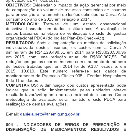
aprovação CEP n°029/2011.
OBJETIVOS:
Evidenciar o impacto da ação gerencial por meio
de comparação do volume de recursos consumido de insumos
para prevenção e tratamento de lesões definidos na Curva A de
consumo do ano de 2015 em relação a 2014.
METODOLOGIA:
Trata-se de um estudo observacional
descritivo baseado em dados institucionais. A avaliação de
custos baseia-se na etapa de verificação do ciclo de gestao
organizacional PDCA (do Inglês: Plan-Do-Check-Act).
RESULTADOS:
Após a implantação da medida de solicitação
individualizada destes insumos, os custos com a Curva A
diminuíram de R$4.129.498,51 em 2014 para R$3.828.530,96
em 2015, com uma redução anual de R$300.967,55. Tal
redução nos gastos ocorreu mesmo com o aumento do número
de lesões tratadas que, em 2014 foi de 9.187 lesões e, em
2015, 10.819. Este número refere-se aos dados de
monitoramento do Protocolo Clínico 035 - Feridas Hospitalares
II de 11 unidades.
COMENTARIOS:
A diminuição dos custos apresentada pode
indicar que a ação implementada pelas unidades obteve
resultado favorável quanto ao uso racional de insumos. Como
metodologia de avaliação será mantido o ciclo PDCA para
realização de demais avaliações.
E-mail:
daniela.neto@fhemig.mg.gov.br
004 - INDICADORES DE ERROS DE PRESCRIÇÃO E
DISPENSAÇÃO DE MEDICAMENTOS: RESULTADOS E