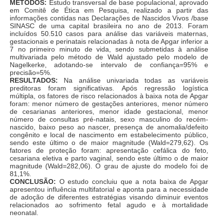
MÉTODOS:
Estudo transversal de base populacional, aprovado
em Comitê de Ética em Pesquisa, realizado a partir das
informações contidas nas Declarações de Nascidos Vivos /base
SINASC de uma capital brasileira no ano de 2013. Foram
incluídos 50.510 casos para análise das variáveis maternas,
gestacionais e perinatais relacionadas à nota de Apgar inferior a
7 no primeiro minuto de vida, sendo submetidas à análise
multivariada pelo método de Wald ajustado pelo modelo de
Nagelkerke, adotando-se intervalo de confiança=95% e
precisão=5%.
RESULTADOS:
Na análise univariada todas as variáveis
preditoras foram significativas. Após regressão logística
múltipla, os fatores de risco relacionados à baixa nota de Apgar
foram: menor número de gestações anteriores, menor número
de cesarianas anteriores, menor idade gestacional, menor
número de consultas pré-natais, sexo masculino do recém-
nascido, baixo peso ao nascer, presença de anomalia/defeito
congênito e local de nascimento em estabelecimento público,
sendo este último o de maior magnitude (Wald=279,62). Os
fatores de proteção foram: apresentação cefálica do feto,
cesariana eletiva e parto vaginal, sendo este último o de maior
magnitude (Wald=282,06). O grau de ajuste do modelo foi de
81,1%.
CONCLUSÃO:
O estudo concluiu que a nota baixa de Apgar
apresentou influência multifatorial e aponta para a necessidade
de adoção de diferentes estratégias visando diminuir eventos
relacionados ao sofrimento fetal agudo e à mortalidade
neonatal.