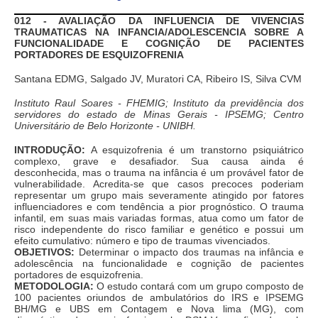
012 - AVALIAÇÃO DA INFLUENCIA DE VIVENCIAS
TRAUMATICAS NA INFANCIA/ADOLESCENCIA SOBRE A
FUNCIONALIDADE E COGNIÇÃO DE PACIENTES
PORTADORES DE ESQUIZOFRENIA
Santana EDMG, Salgado JV, Muratori CA, Ribeiro IS, Silva CVM
Instituto Raul Soares - FHEMIG; Instituto da previdência dos
servidores do estado de Minas Gerais - IPSEMG; Centro
Universitário de Belo Horizonte - UNIBH.
INTRODUÇÃO:
A esquizofrenia é um transtorno psiquiátrico
complexo, grave e desafiador. Sua causa ainda é
desconhecida, mas o trauma na infância é um provável fator de
vulnerabilidade. Acredita-se que casos precoces poderiam
representar um grupo mais severamente atingido por fatores
influenciadores e com tendência a pior prognóstico. O trauma
infantil, em suas mais variadas formas, atua como um fator de
risco independente do risco familiar e genético e possui um
efeito cumulativo: número e tipo de traumas vivenciados.
OBJETIVOS:
Determinar o impacto dos traumas na infância e
adolescência na funcionalidade e cognição de pacientes
portadores de esquizofrenia.
METODOLOGIA:
O estudo contará com um grupo composto de
100 pacientes oriundos de ambulatórios do IRS e IPSEMG
BH/MG e UBS em Contagem e Nova lima (MG), com