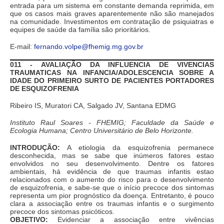
entrada para um sistema em constante demanda reprimida, em
que os casos mais graves aparentemente não são manejados
na comunidade. Investimentos em contratação de psiquiatras e
equipes de saúde da família são prioritários.
E-mail:
fernando.volpe@fhemig.mg.gov.br
011 - AVALIAÇÃO DA INFLUENCIA DE VIVENCIAS
TRAUMATICAS NA INFANCIA/ADOLESCENCIA SOBRE A
IDADE DO PRIMEIRO SURTO DE PACIENTES PORTADORES
DE ESQUIZOFRENIA
Ribeiro IS, Muratori CA, Salgado JV, Santana EDMG
Instituto Raul Soares - FHEMIG; Faculdade da Saúde e
Ecologia Humana; Centro Universitário de Belo Horizonte.
INTRODUÇÃO:
A etiologia da esquizofrenia permanece
desconhecida, mas se sabe que inúmeros fatores estao
envolvidos no seu desenvolvimento. Dentre os fatores
ambientais, há evidência de que traumas infantis estao
relacionados com o aumento do risco para o desenvolvimento
de esquizofrenia, e sabe-se que o início precoce dos sintomas
representa um pior prognóstico da doença. Entretanto, é pouco
clara a associação entre os traumas infantis e o surgimento
precoce dos sintomas psicóticos.
OBJETIVO:
Evidenciar a associação entre vivências