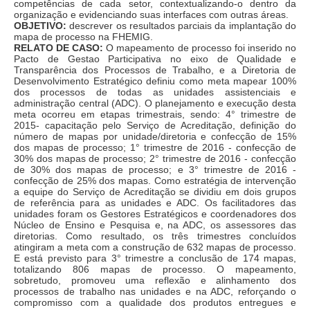
competências de cada setor, contextualizando-o dentro da
organização e evidenciando suas interfaces com outras áreas.
OBJETIVO:
descrever os resultados parciais da implantação do
mapa de processo na FHEMIG.
RELATO DE CASO:
O mapeamento de processo foi inserido no
Pacto de Gestao Participativa no eixo de Qualidade e
Transparência dos Processos de Trabalho, e a Diretoria de
Desenvolvimento Estratégico definiu como meta mapear 100%
dos processos de todas as unidades assistenciais e
administração central (ADC). O planejamento e execução desta
meta ocorreu em etapas trimestrais, sendo: 4° trimestre de
2015- capacitação pelo Serviço de Acreditação, definição do
número de mapas por unidade/diretoria e confecção de 15%
dos mapas de processo; 1° trimestre de 2016 - confecção de
30% dos mapas de processo; 2° trimestre de 2016 - confecção
de 30% dos mapas de processo; e 3° trimestre de 2016 -
confecção de 25% dos mapas. Como estratégia de intervenção
a equipe do Serviço de Acreditação se dividiu em dois grupos
de referência para as unidades e ADC. Os facilitadores das
unidades foram os Gestores Estratégicos e coordenadores dos
Núcleo de Ensino e Pesquisa e, na ADC, os assessores das
diretorias. Como resultado, os três trimestres concluídos
atingiram a meta com a construção de 632 mapas de processo.
E está previsto para 3° trimestre a conclusão de 174 mapas,
totalizando 806 mapas de processo. O mapeamento,
sobretudo, promoveu uma reflexão e alinhamento dos
processos de trabalho nas unidades e na ADC, reforçando o
compromisso com a qualidade dos produtos entregues e