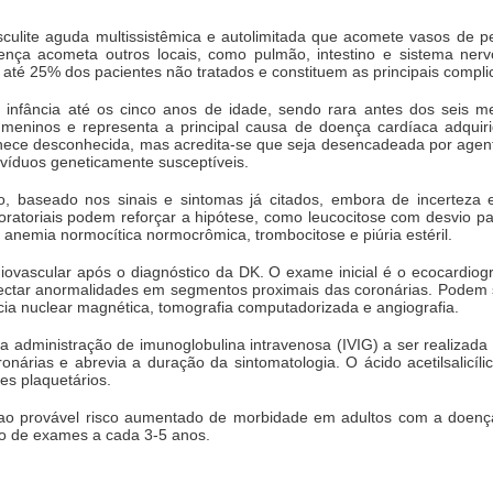
ulite aguda multissistêmica e autolimitada que acomete vasos de p
ença acometa outros locais, como pulmão, intestino e sistema ner
té 25% dos pacientes não tratados e constituem as principais compli
 infância até os cinco anos de idade, sendo rara antes dos seis 
meninos e representa a principal causa de doença cardíaca adquir
nece desconhecida, mas acredita-se que seja desencadeada por agente
divíduos geneticamente susceptíveis.
ico, baseado nos sinais e sintomas já citados, embora de incertez
boratoriais podem reforçar a hipótese, como leucocitose com desvio
anemia normocítica normocrômica, trombocitose e piúria estéril.
iovascular após o diagnóstico da DK. O exame inicial é o ecocardiog
etectar anormalidades em segmentos proximais das coronárias. Podem 
cia nuclear magnética, tomografia computadorizada e angiografia.
a administração de imunoglobulina intravenosa (IVIG) a ser realizada
onárias e abrevia a duração da sintomatologia. O ácido acetilsalicíl
tes plaquetários.
o ao provável risco aumentado de morbidade em adultos com a doenç
o de exames a cada 3-5 anos.