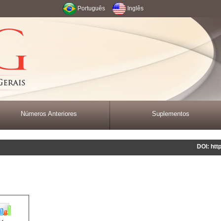
Português
Inglês
Números Anteriores
Suplementos
DOI: htt