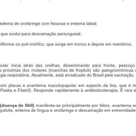
dema de orofaringe com fissuras e eritema labial;
que evolui para descamação periungueal;
iliforme ou poli-mórfico, que surge em tronco e depois em membros;
ular inicia atrás das orelhas, disseminando para fronte, pesc
as próximas dos molares (manchas de Koplick) são patognomônicas
a respiratória. Atualmente, está erradicado do Brasil pela vacinação.
e com placas e exantema maculopapular em aspecto de lixa, que é m
e Pastia e Filatof). Responde rapidamente à antibioticoterapia. É rara
 (doença de Still)
manifesta-se principalmente por febre, exantema em
jutivite, eritema de língua e orofaringe e descamação em extremida