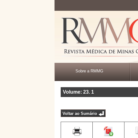
Sobre a RMMG
Volume: 23
.
1
Voltar ao Sumário