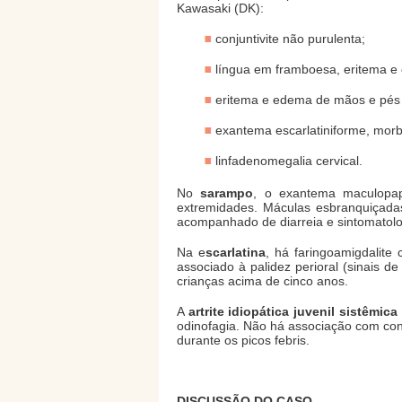
Kawasaki (DK):
conjuntivite não purulenta;
língua em framboesa, eritema e e
eritema e edema de mãos e pés 
exantema escarlatiniforme, morb
linfadenomegalia cervical.
No
sarampo
, o exantema maculopap
extremidades. Máculas esbranquiçad
acompanhado de diarreia e sintomatologi
Na e
scarlatina
, há faringoamigdalit
associado à palidez perioral (sinais d
crianças acima de cinco anos.
A
artrite idiopática juvenil sistêmica
odinofagia. Não há associação com con
durante os picos febris.
DISCUSSÃO DO CASO