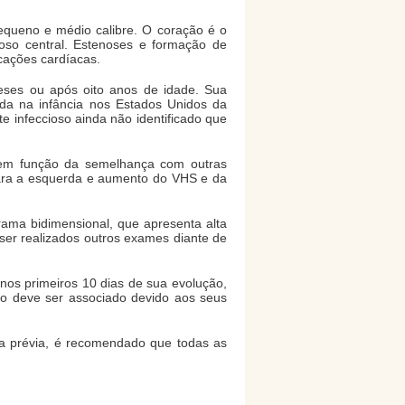
equeno e médio calibre. O coração é o
voso central. Estenoses e formação de
cações cardíacas.
meses ou após oito anos de idade. Sua
ida na infância nos Estados Unidos da
 infeccioso ainda não identificado que
a em função da semelhança com outras
 para a esquerda e aumento do VHS e da
rama bidimensional, que apresenta alta
ser realizados outros exames diante de
 nos primeiros 10 dias de sua evolução,
ico deve ser associado devido aos seus
a prévia, é recomendado que todas as