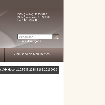
ISSN (on-line): 2238-3182
ISSN (Impressa): 0103-880X
CAPES/Qualis: B2
Busca Avançada
Submissão de Manuscritos
ps://dx.doi.org/10.5935/2238-3182.20130020