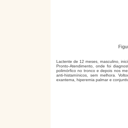
Figu
Lactente de 12 meses, masculino, inici
Pronto-Atendimento, onde foi diagnos
polimórfico no tronco e depois nos m
anti-histamínicos, sem melhora. Vol
exantema, hiperemia palmar e conjuntival