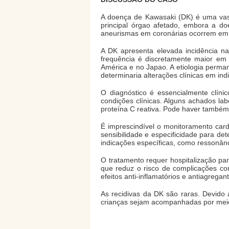
A doença de Kawasaki (DK) é uma vasc
principal órgao afetado, embora a do
aneurismas em coronárias ocorrem em a
A DK apresenta elevada incidência na
frequência é discretamente maior em 
América e no Japao. A etiologia perma
determinaria alterações clínicas em in
O diagnóstico é essencialmente clín
condições clínicas. Alguns achados la
proteína C reativa. Pode haver também 
É imprescindível o monitoramento card
sensibilidade e especificidade para d
indicações específicas, como ressonân
O tratamento requer hospitalização par
que reduz o risco de complicações cor
efeitos anti-inflamatórios e antiagregan
As recidivas da DK são raras. Devid
crianças sejam acompanhadas por mei