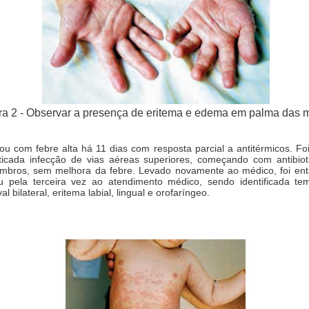
ra 2 - Observar a presença de eritema e edema em palma das 
ou com febre alta há 11 dias com resposta parcial a antitérmicos. Fo
ticada infecção de vias aéreas superiores, começando com antibioti
embros, sem melhora da febre. Levado novamente ao médico, foi entao
tou pela terceira vez ao atendimento médico, sendo identificada t
 bilateral, eritema labial, lingual e orofaríngeo.