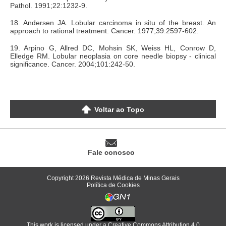
Pathol. 1991;22:1232-9.
18. Andersen JA. Lobular carcinoma in situ of the breast. An
approach to rational treatment. Cancer. 1977;39:2597-602.
19. Arpino G, Allred DC, Mohsin SK, Weiss HL, Conrow D,
Elledge RM. Lobular neoplasia on core needle biopsy - clinical
significance. Cancer. 2004;101:242-50.
Voltar ao Topo
Fale conosco
Copyright 2026 Revista Médica de Minas Gerais
Política de Cookies
This work is licensed under a
Creative Commons Attribution 4.0