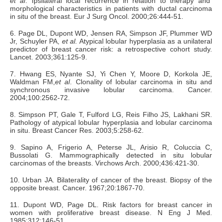
et al
. Ipsilateral local recurrence in relation to therapy and
morphological characteristics in patients with ductal carcinoma
in situ of the breast. Eur J Surg Oncol. 2000;26:444-51.
6. Page DL, Dupont WD, Jensen RA, Simpson JF, Plummer WD
Jr, Schuyler PA,
et al.
Atypical lobular hyperplasia as a unilateral
predictor of breast cancer risk: a retrospective cohort study.
Lancet. 2003;361:125-9.
7. Hwang ES, Nyante SJ, Yi Chen Y, Moore D, Korkola JE,
Waldman FM,
et al
. Clonality of lobular carcinoma in situ and
synchronous invasive lobular carcinoma. Cancer.
2004;100:2562-72.
8. Simpson PT, Gale T, Fulford LG, Reis Filho JS, Lakhani SR.
Pathology of atypical lobular hyperplasia and lobular carcinoma
in situ. Breast Cancer Res. 2003;5:258-62.
9. Sapino A, Frigerio A, Peterse JL, Arisio R, Coluccia C,
Bussolati G. Mammographically detected in situ lobular
carcinomas of the breasts. Virchows Arch. 2000;436:421-30.
10. Urban JA. Bilaterality of cancer of the breast. Biopsy of the
opposite breast. Cancer. 1967;20:1867-70.
11. Dupont WD, Page DL. Risk factors for breast cancer in
women with proliferative breast disease. N Eng J Med.
1985;312:146-51.