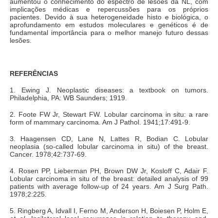
aumentou o conhecimento do espectro de lesões da NL, com
implicações médicas e repercussões para os próprios
pacientes. Devido à sua heterogeneidade histo e biológica, o
aprofundamento em estudos moleculares e genéticos é de
fundamental importância para o melhor manejo futuro dessas
lesões.
REFERÊNCIAS
1. Ewing J. Neoplastic diseases: a textbook on tumors.
Philadelphia, PA: WB Saunders; 1919.
2. Foote FW Jr, Stewart FW. Lobular carcinoma in situ: a rare
form of mammary carcinoma. Am J Pathol. 1941;17:491-9.
3. Haagensen CD, Lane N, Lattes R, Bodian C. Lobular
neoplasia (so-called lobular carcinoma in situ) of the breast.
Cancer. 1978;42:737-69.
4. Rosen PP, Lieberman PH, Brown DW Jr, Kosloff C, Adair F.
Lobular carcinoma in situ of the breast: detailed analysis of 99
patients with average follow-up of 24 years. Am J Surg Path.
1978;2:225.
5. Ringberg A, Idvall I, Ferno M, Anderson H, Boiesen P, Holm E,