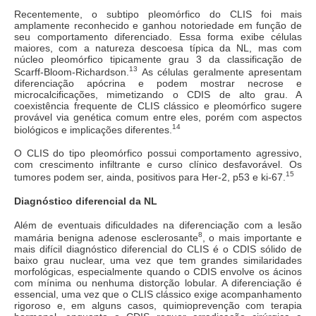
Recentemente, o subtipo pleomórfico do CLIS foi mais
amplamente reconhecido e ganhou notoriedade em função de
seu comportamento diferenciado. Essa forma exibe células
maiores, com a natureza descoesa típica da NL, mas com
núcleo pleomórfico tipicamente grau 3 da classificação de
13
Scarff-Bloom-Richardson.
As células geralmente apresentam
diferenciação apócrina e podem mostrar necrose e
microcalcificações, mimetizando o CDIS de alto grau. A
coexistência frequente de CLIS clássico e pleomórfico sugere
provável via genética comum entre eles, porém com aspectos
14
biológicos e implicações diferentes.
O CLIS do tipo pleomórfico possui comportamento agressivo,
com crescimento infiltrante e curso clínico desfavorável. Os
15
tumores podem ser, ainda, positivos para Her-2, p53 e ki-67.
Diagnóstico diferencial da NL
Além de eventuais dificuldades na diferenciação com a lesão
8
mamária benigna adenose esclerosante
, o mais importante e
mais difícil diagnóstico diferencial do CLIS é o CDIS sólido de
baixo grau nuclear, uma vez que tem grandes similaridades
morfológicas, especialmente quando o CDIS envolve os ácinos
com mínima ou nenhuma distorção lobular. A diferenciação é
essencial, uma vez que o CLIS clássico exige acompanhamento
rigoroso e, em alguns casos, quimioprevenção com terapia