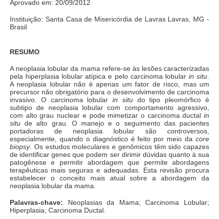
Aprovado em: 20/09/2012
Instituição: Santa Casa de Misericórdia de Lavras Lavras, MG -
Brasil
RESUMO
A neoplasia lobular da mama refere-se às lesões caracterizadas
pela hiperplasia lobular atípica e pelo carcinoma lobular
in situ
.
A neoplasia lobular não é apenas um fator de risco, mas um
precursor não obrigatório para o desenvolvimento de carcinoma
invasivo. O carcinoma lobular
in situ
do tipo pleomórfico é
subtipo de neoplasia lobular com comportamento agressivo,
com alto grau nuclear e pode mimetizar o carcinoma ductal
in
situ
de alto grau. O manejo e o seguimento das pacientes
portadoras de neoplasia lobular são controversos,
especialmente, quando o diagnóstico é feito por meio da
core
biopsy
. Os estudos moleculares e genômicos têm sido capazes
de identificar genes que podem ser dirimir dúvidas quanto à sua
patogênese e permitir abordagem que permite abordagens
terapêuticas mais seguras e adequadas. Esta revisão procura
estabelecer o conceito mais atual sobre a abordagem da
neoplasia lobular da mama.
Palavras-chave:
Neoplasias da Mama; Carcinoma Lobular;
Hiperplasia; Carcinoma Ductal.