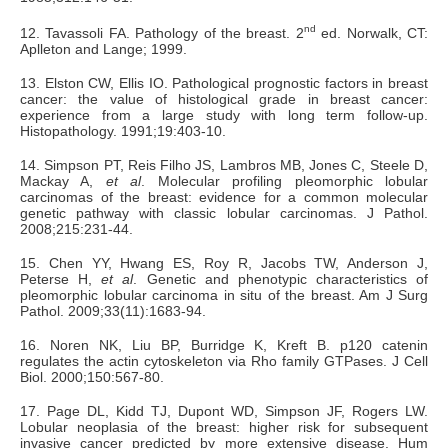
nd
12. Tavassoli FA. Pathology of the breast. 2
ed. Norwalk, CT:
Aplleton and Lange; 1999.
13. Elston CW, Ellis IO. Pathological prognostic factors in breast
cancer: the value of histological grade in breast cancer:
experience from a large study with long term follow-up.
Histopathology. 1991;19:403-10.
14. Simpson PT, Reis Filho JS, Lambros MB, Jones C, Steele D,
Mackay A,
et al
. Molecular profiling pleomorphic lobular
carcinomas of the breast: evidence for a common molecular
genetic pathway with classic lobular carcinomas. J Pathol.
2008;215:231-44.
15. Chen YY, Hwang ES, Roy R, Jacobs TW, Anderson J,
Peterse H,
et al
. Genetic and phenotypic characteristics of
pleomorphic lobular carcinoma in situ of the breast. Am J Surg
Pathol. 2009;33(11):1683-94.
16. Noren NK, Liu BP, Burridge K, Kreft B. p120 catenin
regulates the actin cytoskeleton via Rho family GTPases. J Cell
Biol. 2000;150:567-80.
17. Page DL, Kidd TJ, Dupont WD, Simpson JF, Rogers LW.
Lobular neoplasia of the breast: higher risk for subsequent
invasive cancer predicted by more extensive disease. Hum