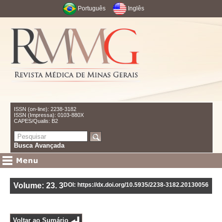
Português
Inglês
ISSN (on-line): 2238-3182
ISSN (Impressa): 0103-880X
CAPES/Qualis: B2
Busca Avançada
Volume: 23
.
3
DOI: https://dx.doi.org/10.5935/2238-3182.20130056
Voltar ao Sumário