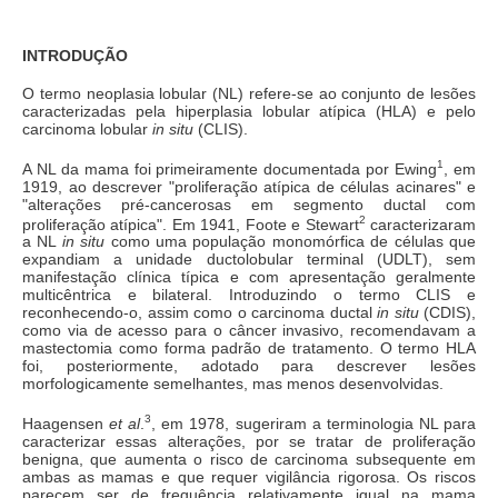
INTRODUÇÃO
O termo neoplasia lobular (NL) refere-se ao conjunto de lesões
caracterizadas pela hiperplasia lobular atípica (HLA) e pelo
carcinoma lobular
in situ
(CLIS).
1
A NL da mama foi primeiramente documentada por Ewing
, em
1919, ao descrever "proliferação atípica de células acinares" e
"alterações pré-cancerosas em segmento ductal com
2
proliferação atípica". Em 1941, Foote e Stewart
caracterizaram
a NL
in situ
como uma população monomórfica de células que
expandiam a unidade ductolobular terminal (UDLT), sem
manifestação clínica típica e com apresentação geralmente
multicêntrica e bilateral. Introduzindo o termo CLIS e
reconhecendo-o, assim como o carcinoma ductal
in situ
(CDIS),
como via de acesso para o câncer invasivo, recomendavam a
mastectomia como forma padrão de tratamento. O termo HLA
foi, posteriormente, adotado para descrever lesões
morfologicamente semelhantes, mas menos desenvolvidas.
3
Haagensen
et al
.
, em 1978, sugeriram a terminologia NL para
caracterizar essas alterações, por se tratar de proliferação
benigna, que aumenta o risco de carcinoma subsequente em
ambas as mamas e que requer vigilância rigorosa. Os riscos
parecem ser de frequência relativamente igual na mama