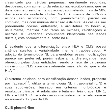
classificado por células pequenas, geralmente redondas,
descoesas, com aumento da relação núcleo/citoplasma, que se
distendem e preenchem a luz acinar, acometendo mais de 50%
dos ácinos da unidade lobular. Na HLA, menos de 50% dos
ácinos são acometidos, com preenchimento parcial ou
completo, mas com mínima distensão estrutural. As células são
pobremente coesas, entretanto, a arquitetura do lóbulo é,
usualmente, mantida. São raras as mitoses, calcificações e
necrose. A E-caderina, comumente identificada nas lesões
ductais, está normalmente ausente na NL.
É evidente que a diferenciação entre HLA e CLIS possui
critérios sujeitos a variabilidade inter e intraobservador. A
adoção da terminologia NL para englobar essas modificações
parece ser preferível, porém esbarra na diferença de risco
oferecido pelas duas entidades, sendo o risco de carcinoma
invasivo do CLIS consideravelmente mais alto do que o da
11
HLA.
O sistema adicional para classificação dessas lesões, proposto
12
por Tavassoli
, utiliza a terminologia NL intraepitelial (LIN) e
suas subdivisões, baseado em critérios morfológicos e
resultados clínicos. A subdivisão é feita em três graus: LIN 1,
LIN 2 e LIN 3. O risco de carcinoma subsequente relaciona-se
ao aumento do grau da LIN.
CLIS pleomórfico