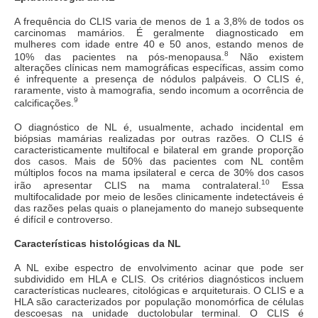
A frequência do CLIS varia de menos de 1 a 3,8% de todos os
carcinomas mamários. É geralmente diagnosticado em
mulheres com idade entre 40 e 50 anos, estando menos de
8
10% das pacientes na pós-menopausa.
Não existem
alterações clínicas nem mamográficas específicas, assim como
é infrequente a presença de nódulos palpáveis. O CLIS é,
raramente, visto à mamografia, sendo incomum a ocorrência de
9
calcificações.
O diagnóstico de NL é, usualmente, achado incidental em
biópsias mamárias realizadas por outras razões. O CLIS é
caracteristicamente multifocal e bilateral em grande proporção
dos casos. Mais de 50% das pacientes com NL contêm
múltiplos focos na mama ipsilateral e cerca de 30% dos casos
10
irão apresentar CLIS na mama contralateral.
Essa
multifocalidade por meio de lesões clinicamente indetectáveis é
das razões pelas quais o planejamento do manejo subsequente
é difícil e controverso.
Características histológicas da NL
A NL exibe espectro de envolvimento acinar que pode ser
subdividido em HLA e CLIS. Os critérios diagnósticos incluem
características nucleares, citológicas e arquiteturais. O CLIS e a
HLA são caracterizados por população monomórfica de células
descoesas na unidade ductolobular terminal. O CLIS é