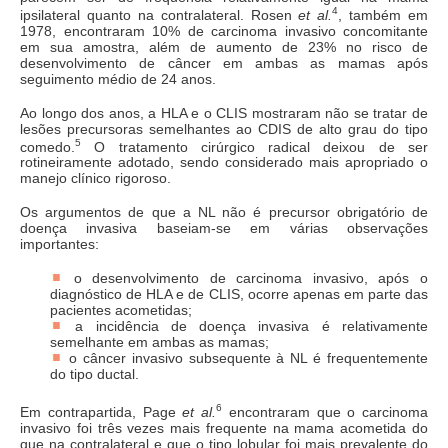
4
ipsilateral quanto na contralateral. Rosen
et al.
, também em
1978, encontraram 10% de carcinoma invasivo concomitante
em sua amostra, além de aumento de 23% no risco de
desenvolvimento de câncer em ambas as mamas após
seguimento médio de 24 anos.
Ao longo dos anos, a HLA e o CLIS mostraram não se tratar de
lesões precursoras semelhantes ao CDIS de alto grau do tipo
5
comedo.
O tratamento cirúrgico radical deixou de ser
rotineiramente adotado, sendo considerado mais apropriado o
manejo clínico rigoroso.
Os argumentos de que a NL não é precursor obrigatório de
doença invasiva baseiam-se em várias observações
importantes:
o desenvolvimento de carcinoma invasivo, após o
diagnóstico de HLA e de CLIS, ocorre apenas em parte das
pacientes acometidas;
a incidência de doença invasiva é relativamente
semelhante em ambas as mamas;
o câncer invasivo subsequente à NL é frequentemente
do tipo ductal.
6
Em contrapartida, Page
et al.
encontraram que o carcinoma
invasivo foi três vezes mais frequente na mama acometida do
que na contralateral e que o tipo lobular foi mais prevalente do