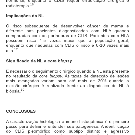
hormonal, enquanto o CDIS requer erradicação cirúrgica e
16
radioterapia.
Implicações da NL
O risco subsequente de desenvolver câncer de mama é
diferente nas pacientes diagnosticadas com HLA quando
comparadas com as portadoras de CLIS. Pacientes com HLA
possuem risco 4-5 vezes maior que a população geral,
enquanto que naquelas com CLIS o risco é 8-10 vezes mais
17
alto.
Significado da NL a
core biopsy
É necessário o seguimento cirúrgico quando a NL está presente
no resultado da
core biopsy
. As taxas de detecção de lesões
mais avançadas variam para até mais de 20% quando a
excisão cirúrgica é realizada frente ao diagnóstico de NL à
19
biópsia.
CONCLUSÕES
A caracterização histológica e imuno-histoquímica é o primeiro
passo para definir e entender sua patogênese. A identificação
do CLIS pleomórfico como subtipo distinto e agressivo