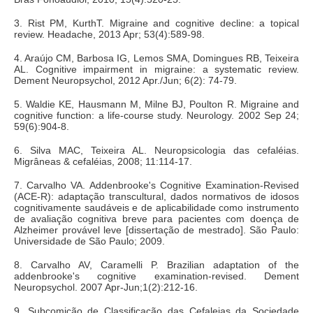
3. Rist PM, KurthT. Migraine and cognitive decline: a topical
review. Headache, 2013 Apr; 53(4):589-98.
4. Araújo CM, Barbosa IG, Lemos SMA, Domingues RB, Teixeira
AL. Cognitive impairment in migraine: a systematic review.
Dement Neuropsychol, 2012 Apr./Jun; 6(2): 74-79.
5. Waldie KE, Hausmann M, Milne BJ, Poulton R. Migraine and
cognitive function: a life-course study. Neurology. 2002 Sep 24;
59(6):904-8.
6. Silva MAC, Teixeira AL. Neuropsicologia das cefaléias.
Migrâneas & cefaléias, 2008; 11:114-17.
7. Carvalho VA. Addenbrooke's Cognitive Examination-Revised
(ACE-R): adaptação transcultural, dados normativos de idosos
cognitivamente saudáveis e de aplicabilidade como instrumento
de avaliação cognitiva breve para pacientes com doença de
Alzheimer provável leve [dissertação de mestrado]. São Paulo:
Universidade de São Paulo; 2009.
8. Carvalho AV, Caramelli P. Brazilian adaptation of the
addenbrooke's cognitive examination-revised. Dement
Neuropsychol. 2007 Apr-Jun;1(2):212-16.
9. Subcomição de Classificação das Cefaleias da Sociedade