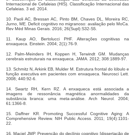
Internacional de Cefaleias (HIS). Classificação Internacional das
Cefaleias. 3 ed. 2014.
10. Paoli AC, Bressan AC, Pinto BM, Chaves DL, Moreira RC,
Jurno, ME. Deficit cognitivo no migranoso: avaliação pelo MoCa.
Rev Méd Minas Gerais. 2016; 26(Supl):S32-S5.
11. Kaup AO, Bertolucci PHF. Alterações cognitivas na
enxaqueca. Einstein. 2004; 2(1):76-9.
12. Palm-Meinders IH, Koppen H, Terwindt GM. Mudanças
cerebrais estruturais na enxaqueca. JAMA. 2012; 308:1889-97.
13. Schmitz N, Arkink EB, Mulder M. Estrutura frontal do lóbulo e
função executiva em pacientes com enxaqueca. Neurosci Lett.
2008; 440:92-6.
14. Swartz RH, Kern RZ. A enxaqueca está associada a
imagens de ressonância magnética anormalidades da
substância branca: uma meta-análise. Arch Neurol. 2004;
61:1366-8.
15. Daffner KR. Promoting Successful Cognitive Aging: A
Comprehensive Review. NIH Public Access. 2011; 19(4):1101-
22.
16. Maciel JMP. Prevenção do declínio cognitivo [dissertação de