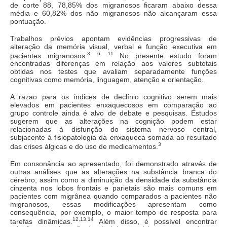
de corte 88, 78,85% dos migranosos ficaram abaixo dessa
média e 60,82% dos não migranosos não alcançaram essa
pontuação.
Trabalhos prévios apontam evidências progressivas de
alteração da memória visual, verbal e função executiva em
3, 6, 11
pacientes migranosos.
No presente estudo foram
encontradas diferenças em relação aos valores subtotais
obtidas nos testes que avaliam separadamente funções
cognitivas como memória, linguagem, atenção e orientação.
A razao para os índices de declínio cognitivo serem mais
elevados em pacientes enxaquecosos em comparação ao
grupo controle ainda é alvo de debate e pesquisas. Estudos
sugerem que as alterações na cognição podem estar
relacionadas à disfunção do sistema nervoso central,
subjacente à fisiopatologia da enxaqueca somada ao resultado
3
das crises álgicas e do uso de medicamentos.
Em consonância ao apresentado, foi demonstrado através de
outras análises que as alterações na substância branca do
cérebro, assim como a diminuição da densidade da substância
cinzenta nos lobos frontais e parietais são mais comuns em
pacientes com migrânea quando comparados a pacientes não
migranosos, essas modificações apresentam como
consequência, por exemplo, o maior tempo de resposta para
12,
13,14
tarefas dinâmicas.
Além disso, é possível encontrar