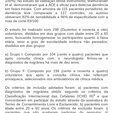
100%). No estudo de validação desse instrumento, Mathuranath
et al. demonstraram que a ACE é eficaz para detectar demência
em fases iniciais. Com amostra de 115 pacientes portadores de
demência leve comparada a 127 controles, os autores
obtiveram 82% de sensibilidade e 96% de especificidade com a
nota de corte 83/100.
O estudo foi realizado com 298 (Duzentos e noventa e oito)
voluntários, divididos em dois grupos com idade entre 20 a 60
anos, buscando homogeneizar os participantes quanto à faixa
etária, sexo e grau de escolaridade embora não pareados,
divididos em dois grupos:
a) Grupo I: Composto por 104 (cento e quatro) pacientes que
após consulta clínica com o neurologista firmou-se o
diagnóstico de migrânea há mais de dez anos.
b) Grupo II: Composto por 194 (cento e noventa e quatro)
voluntários que após a consulta clínica não referiram
enxaqueca, selecionados nos ambulatórios de clínica médica.
Os critérios de inclusão adotados foram: a) pacientes com
diagnóstico de migrânea obtido segundo os critérios da
9
Classificação Internacional das Cefaleias (ICHD III)
e que
concordaram em participar do estudo através da assinatura do
Termo de Consentimento Livre e Esclarecido; b) pacientes com
idade entre 20 e 60 anos. Os critérios de exclusão foram: i)
pacientes que não aceitaram participar da pesquisa; ii)