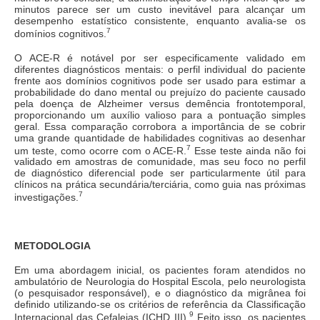
minutos parece ser um custo inevitável para alcançar um
desempenho estatístico consistente, enquanto avalia-se os
7
domínios cognitivos.
O ACE-R é notável por ser especificamente validado em
diferentes diagnósticos mentais: o perfil individual do paciente
frente aos domínios cognitivos pode ser usado para estimar a
probabilidade do dano mental ou prejuízo do paciente causado
pela doença de Alzheimer versus demência frontotemporal,
proporcionando um auxílio valioso para a pontuação simples
geral. Essa comparação corrobora a importância de se cobrir
uma grande quantidade de habilidades cognitivas ao desenhar
7
um teste, como ocorre com o ACE-R.
Esse teste ainda não foi
validado em amostras de comunidade, mas seu foco no perfil
de diagnóstico diferencial pode ser particularmente útil para
clínicos na prática secundária/terciária, como guia nas próximas
7
investigações.
METODOLOGIA
Em uma abordagem inicial, os pacientes foram atendidos no
ambulatório de Neurologia do Hospital Escola, pelo neurologista
(o pesquisador responsável), e o diagnóstico da migrânea foi
definido utilizando-se os critérios de referência da Classificação
9
Internacional das Cefaleias (ICHD III).
Feito isso, os pacientes