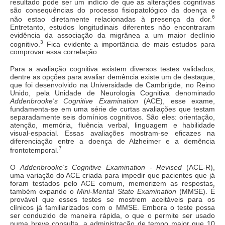
resultado pode ser um indício de que as alterações cognitivas
são consequências do processo fisiopatológico da doença e
6
não estao diretamente relacionadas à presença da dor.
Entretanto, estudos longitudinais diferentes não encontraram
evidência da associação da migrânea a um maior declínio
3
cognitivo.
Fica evidente a importância de mais estudos para
comprovar essa correlação.
Para a avaliação cognitiva existem diversos testes validados,
dentre as opções para avaliar demência existe um de destaque,
que foi desenvolvido na Universidade de Cambrigde, no Reino
Unido, pela Unidade de Neurologia Cognitiva denominado
Addenbrooke's Cognitive Examination
(ACE), esse exame,
fundamenta-se em uma série de curtas avaliações que testam
separadamente seis domínios cognitivos. São eles: orientação,
atenção, memória, fluência verbal, linguagem e habilidade
visual-espacial. Essas avaliações mostram-se eficazes na
diferenciação entre a doença de Alzheimer e a demência
7
frontotemporal.
O
Addenbrooke's Cognitive Examination - Revised
(ACE-R),
uma variação do ACE criada para impedir que pacientes que já
foram testados pelo ACE comum, memorizem as respostas,
também expande o
Mini-Mental State Examination
(MMSE). É
provável que esses testes se mostrem aceitáveis para os
clínicos já familiarizados com o MMSE. Embora o teste possa
ser conduzido de maneira rápida, o que o permite ser usado
numa breve consulta, a administração de tempo maior que 10