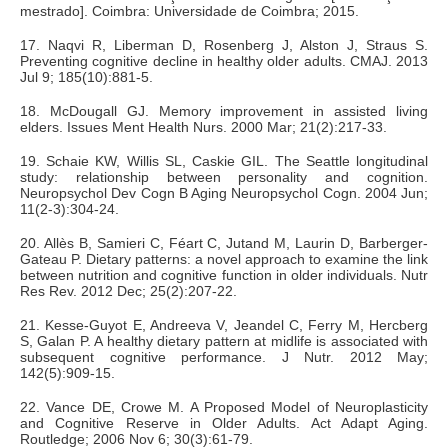
mestrado]. Coimbra: Universidade de Coimbra; 2015.
17. Naqvi R, Liberman D, Rosenberg J, Alston J, Straus S.
Preventing cognitive decline in healthy older adults. CMAJ. 2013
Jul 9; 185(10):881-5.
18. McDougall GJ. Memory improvement in assisted living
elders. Issues Ment Health Nurs. 2000 Mar; 21(2):217-33.
19. Schaie KW, Willis SL, Caskie GIL. The Seattle longitudinal
study: relationship between personality and cognition.
Neuropsychol Dev Cogn B Aging Neuropsychol Cogn. 2004 Jun;
11(2-3):304-24.
20. Allès B, Samieri C, Féart C, Jutand M, Laurin D, Barberger-
Gateau P. Dietary patterns: a novel approach to examine the link
between nutrition and cognitive function in older individuals. Nutr
Res Rev. 2012 Dec; 25(2):207-22.
21. Kesse-Guyot E, Andreeva V, Jeandel C, Ferry M, Hercberg
S, Galan P. A healthy dietary pattern at midlife is associated with
subsequent cognitive performance. J Nutr. 2012 May;
142(5):909-15.
22. Vance DE, Crowe M. A Proposed Model of Neuroplasticity
and Cognitive Reserve in Older Adults. Act Adapt Aging.
Routledge; 2006 Nov 6; 30(3):61-79.