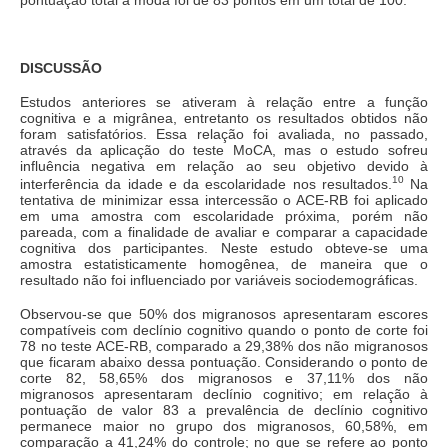
DISCUSSÃO
Estudos anteriores se ativeram à relação entre a função
cognitiva e a migrânea, entretanto os resultados obtidos não
foram satisfatórios. Essa relação foi avaliada, no passado,
através da aplicação do teste MoCA, mas o estudo sofreu
influência negativa em relação ao seu objetivo devido à
10
interferência da idade e da escolaridade nos resultados.
Na
tentativa de minimizar essa intercessão o ACE-RB foi aplicado
em uma amostra com escolaridade próxima, porém não
pareada, com a finalidade de avaliar e comparar a capacidade
cognitiva dos participantes. Neste estudo obteve-se uma
amostra estatisticamente homogênea, de maneira que o
resultado não foi influenciado por variáveis sociodemográficas.
Observou-se que 50% dos migranosos apresentaram escores
compatíveis com declínio cognitivo quando o ponto de corte foi
78 no teste ACE-RB, comparado a 29,38% dos não migranosos
que ficaram abaixo dessa pontuação. Considerando o ponto de
corte 82, 58,65% dos migranosos e 37,11% dos não
migranosos apresentaram declínio cognitivo; em relação à
pontuação de valor 83 a prevalência de declínio cognitivo
permanece maior no grupo dos migranosos, 60,58%, em
comparação a 41,24% do controle; no que se refere ao ponto