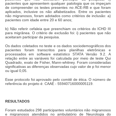
pacientes que apresentem qualquer patologia que os impeçam
de compreender os testes presentes no ACE-RB e que foram
aplicados, inclusive os não alfabetizados. Entre os pacientes
não migranosos, foram adotados como critérios de inclusão: a)
pacientes com idade entre 20 e 60 anos;
b) Não referir cefaleia que preenchiam os critérios do ICHD III
para migrânea. O critério de exclusão foi: i) pacientes que não
aceitaram participar da pesquisa.
Os dados coletados no teste e os dados sociodemográficos dos
pacientes foram transcritos para planilhas eletrônicas e
processados em software estatístico STATA Versão 9.2. A
relação entre as variáveis foi calculada por meio de teste Qui
Quadrado, exato de Fisher, Mann-whitney. Foram consideradas
significativas as diferenças observadas cujo valor de p foi menor
ou igual 0,05.
Esse protocolo foi aprovado pelo comitê de ética. O número de
referência do projeto é: CAAE - 55940716000005119.
RESULTADOS
Foram estudados 298 participantes voluntários não migranosos
e migranosos atendidos no ambulatório de Neurologia do