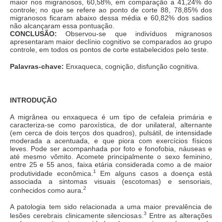
maior nos migranosos, 60,58%, em comparação a 41,24% do
controle; no que se refere ao ponto de corte 88, 78,85% dos
migranosos ficaram abaixo dessa média e 60,82% dos sadios
não alcançaram essa pontuação.
CONCLUSÃO:
Observou-se que indivíduos migranosos
apresentaram maior declínio cognitivo se comparados ao grupo
controle, em todos os pontos de corte estabelecidos pelo teste.
Palavras-chave:
Enxaqueca, cognição, disfunção cognitiva.
INTRODUÇÃO
A migrânea ou enxaqueca é um tipo de cefaleia primária e
caracteriza-se como paroxística, de dor unilateral, alternante
(em cerca de dois terços dos quadros), pulsátil, de intensidade
moderada a acentuada, e que piora com exercícios físicos
leves. Pode ser acompanhada por foto e fonofobia, náuseas e
até mesmo vômito. Acomete principalmente o sexo feminino,
entre 25 e 55 anos, faixa etária considerada como a de maior
1
produtividade econômica.
Em alguns casos a doença está
associada a sintomas visuais (escotomas) e sensoriais,
2
conhecidos como aura.
A patologia tem sido relacionada a uma maior prevalência de
3
lesões cerebrais clinicamente silenciosas.
Entre as alterações