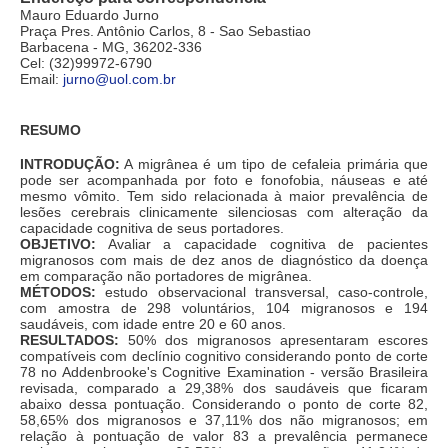
Mauro Eduardo Jurno
Praça Pres. Antônio Carlos, 8 - Sao Sebastiao
Barbacena - MG, 36202-336
Cel: (32)99972-6790
Email:
jurno@uol.com.br
RESUMO
INTRODUÇÃO:
A migrânea é um tipo de cefaleia primária que
pode ser acompanhada por foto e fonofobia, náuseas e até
mesmo vômito. Tem sido relacionada à maior prevalência de
lesões cerebrais clinicamente silenciosas com alteração da
capacidade cognitiva de seus portadores.
OBJETIVO:
Avaliar a capacidade cognitiva de pacientes
migranosos com mais de dez anos de diagnóstico da doença
em comparação não portadores de migrânea.
MÉTODOS:
estudo observacional transversal, caso-controle,
com amostra de 298 voluntários, 104 migranosos e 194
saudáveis, com idade entre 20 e 60 anos.
RESULTADOS:
50% dos migranosos apresentaram escores
compatíveis com declínio cognitivo considerando ponto de corte
78 no Addenbrooke's Cognitive Examination - versão Brasileira
revisada, comparado a 29,38% dos saudáveis que ficaram
abaixo dessa pontuação. Considerando o ponto de corte 82,
58,65% dos migranosos e 37,11% dos não migranosos; em
relação à pontuação de valor 83 a prevalência permanece