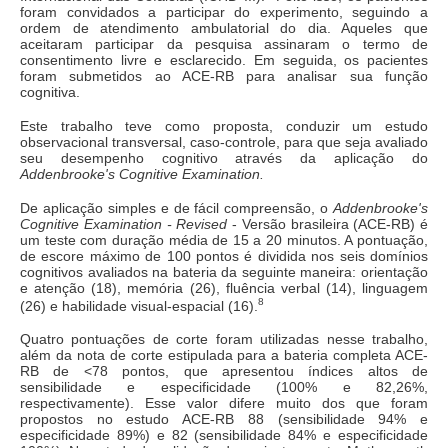
foram convidados a participar do experimento, seguindo a
ordem de atendimento ambulatorial do dia. Aqueles que
aceitaram participar da pesquisa assinaram o termo de
consentimento livre e esclarecido. Em seguida, os pacientes
foram submetidos ao ACE-RB para analisar sua função
cognitiva.
Este trabalho teve como proposta, conduzir um estudo
observacional transversal, caso-controle, para que seja avaliado
seu desempenho cognitivo através da aplicação do
Addenbrooke's Cognitive Examination.
De aplicação simples e de fácil compreensão, o
Addenbrooke's
Cognitive Examination - Revised
- Versão brasileira (ACE-RB) é
um teste com duração média de 15 a 20 minutos. A pontuação,
de escore máximo de 100 pontos é dividida nos seis domínios
cognitivos avaliados na bateria da seguinte maneira: orientação
e atenção (18), memória (26), fluência verbal (14), linguagem
8
(26) e habilidade visual-espacial (16).
Quatro pontuações de corte foram utilizadas nesse trabalho,
além da nota de corte estipulada para a bateria completa ACE-
RB de <78 pontos, que apresentou índices altos de
sensibilidade e especificidade (100% e 82,26%,
respectivamente). Esse valor difere muito dos que foram
propostos no estudo ACE-RB 88 (sensibilidade 94% e
especificidade 89%) e 82 (sensibilidade 84% e especificidade