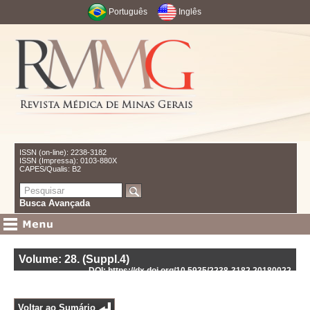
Português
Inglês
ISSN (on-line): 2238-3182
ISSN (Impressa): 0103-880X
CAPES/Qualis: B2
Busca Avançada
Volume: 28
.
(Suppl.4)
DOI: https://dx.doi.org/10.5935/2238-3182.20180022
Voltar ao Sumário