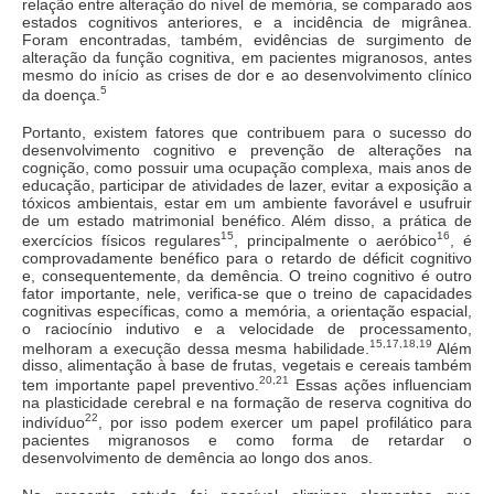
relação entre alteração do nível de memória, se comparado aos
estados cognitivos anteriores, e a incidência de migrânea.
Foram encontradas, também, evidências de surgimento de
alteração da função cognitiva, em pacientes migranosos, antes
mesmo do início as crises de dor e ao desenvolvimento clínico
5
da doença.
Portanto, existem fatores que contribuem para o sucesso do
desenvolvimento cognitivo e prevenção de alterações na
cognição, como possuir uma ocupação complexa, mais anos de
educação, participar de atividades de lazer, evitar a exposição a
tóxicos ambientais, estar em um ambiente favorável e usufruir
de um estado matrimonial benéfico. Além disso, a prática de
15
16
exercícios físicos regulares
, principalmente o aeróbico
, é
comprovadamente benéfico para o retardo de déficit cognitivo
e, consequentemente, da demência. O treino cognitivo é outro
fator importante, nele, verifica-se que o treino de capacidades
cognitivas específicas, como a memória, a orientação espacial,
o raciocínio indutivo e a velocidade de processamento,
15,17,18,19
melhoram a execução dessa mesma habilidade.
Além
disso, alimentação à base de frutas, vegetais e cereais também
20,
21
tem importante papel preventivo.
Essas ações influenciam
na plasticidade cerebral e na formação de reserva cognitiva do
22
indivíduo
, por isso podem exercer um papel profilático para
pacientes migranosos e como forma de retardar o
desenvolvimento de demência ao longo dos anos.