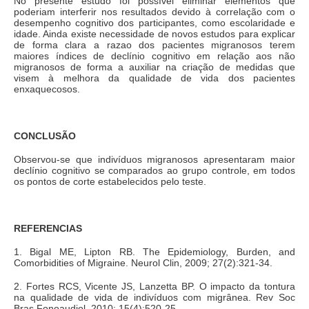
No presente estudo foi possível eliminar elementos que
poderiam interferir nos resultados devido à correlação com o
desempenho cognitivo dos participantes, como escolaridade e
idade. Ainda existe necessidade de novos estudos para explicar
de forma clara a razao dos pacientes migranosos terem
maiores índices de declínio cognitivo em relação aos não
migranosos de forma a auxiliar na criação de medidas que
visem à melhora da qualidade de vida dos pacientes
enxaquecosos.
CONCLUSÃO
Observou-se que indivíduos migranosos apresentaram maior
declínio cognitivo se comparados ao grupo controle, em todos
os pontos de corte estabelecidos pelo teste.
REFERENCIAS
1. Bigal ME, Lipton RB. The Epidemiology, Burden, and
Comorbidities of Migraine. Neurol Clin, 2009; 27(2):321-34.
2. Fortes RCS, Vicente JS, Lanzetta BP. O impacto da tontura
na qualidade de vida de indivíduos com migrânea. Rev Soc
Bras Fonoaudiol, 2010; 15(4):520-25.