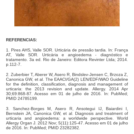
REFERENCIAS:
1. Pires AHS, Valle SOR. Urticária de pressão tardia. In: França
AT, Valle SOR. Urticária e angioedema - diagnóstico e
tratamento. 3a ed. Rio de Janeiro: Editora Revinter Ltda; 2014.
p.112-7.
2. Zuberbier T, Aberer W, Asero R, Bindslev-Jensen C, Brzoza Z,
Canonica GW, et al. The EAACI/GA(2) LEN/EDF/WAO Guideline
for the definition, classification, diagnosis and management of
urticaria: the 2013 revision and update. Allergy. 2014 Apr
30;69:868-87. Acesso em 01 de julho de 2016. In: PubMed;
PMID 24785199.
3. Sanchez-Borges M, Asero R, Ansotegui IJ, Baiardini I,
Bernstein JA, Canonica GW, et al. Diagnosis and treatment of
urticaria and angioedema: a worldwide perspective. World
Allergy Organ J. 2012 Nov; 5(11):125-47. Acesso em 01 de julho
de 2016. In: PubMed; PMID 23282382.