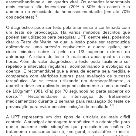
assemelhando-se a um quadro viral. Os achados laboratoriais
mais comuns são leucocitose (20% a 50% dos casos) e o
aumento da velocidade da hemossedimentação (em até 70%
6
dos pacientes).
O diagnóstico pode ser feito pela anamnese e confirmado com
um teste de provocação. Há vários métodos descritos que
podem ser utilizados para pesquisar UPT, dentre eles, podemos
citar o
Teste de Warin
na qual a lesão pode ser reproduzida
aplicando-se uma pressão equivalente a quatro quilos, por
cinco minutos sobre a pele do 1/3 superior externo do
antebraço. A leitura do teste é realizada após quatro a seis
horas. Além do valor diagnóstico, o teste pode facilmente ser
repetido a intervalos regulares, acompanhando a evolução da
doença. É recomendável que a área de edema seja medida e
comparada com aferições futuras para avaliação de sucesso
terapêutico. Ao se testar utilizando um dermografômetro, o
aparelho deve ser aplicado perpendicularmente a uma pressão
2
de 100g/mm
(981 kPa) por 70 segundos no parte superior do
1,7
dorso.
Recomenda-se a interrupção do tratamento
medicamentoso durante 1 semana para realização do teste de
1,5
provocação para evitar possível inibição do resultado.
A UPT representa um dos tipos de urticária de mais difícil
controle. A principal abordagem terapêutica é a orientação para
que o paciente evite situações que precipitem as lesões. O
tratamento medicamentoso é, em geral, insatisfatório e inclui: