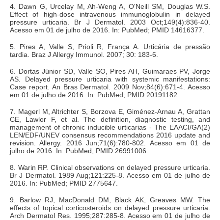
4. Dawn G, Urcelay M, Ah-Weng A, O'Neill SM, Douglas W.S.
Effect of high-dose intravenous immunoglobulin in delayed
pressure urticaria. Br J Dermatol. 2003 Oct;149(4):836-40.
Acesso em 01 de julho de 2016. In: PubMed; PMID 14616377.
5. Pires A, Valle S, Prioli R, França A. Urticária de pressão
tardia. Braz J Allergy Immunol. 2007; 30: 183-6.
6. Dortas Júnior SD, Valle SO, Pires AH, Guimaraes PV, Jorge
AS. Delayed pressure urticaria with systemic manifestations:
Case report. An Bras Dermatol. 2009 Nov;84(6):671-4. Acesso
em 01 de julho de 2016. In: PubMed; PMID 20191182.
7. Magerl M, Altrichter S, Borzova E, Giménez-Arnau A, Grattan
CE, Lawlor F, et al. The definition, diagnostic testing, and
management of chronic inducible urticarias - The EAACI/GA(2)
LEN/EDF/UNEV consensus recommendations 2016 update and
revision. Allergy. 2016 Jun;71(6):780-802. Acesso em 01 de
julho de 2016. In: PubMed; PMID 26991006.
8. Warin RP. Clinical observations on delayed pressure urticaria.
Br J Dermatol. 1989 Aug;121:225-8. Acesso em 01 de julho de
2016. In: PubMed; PMID 2775647.
9. Barlow RJ, MacDonald DM, Black AK, Greaves MW. The
effects of topical corticosteroids on delayed pressure urticaria.
Arch Dermatol Res. 1995;287:285-8. Acesso em 01 de julho de