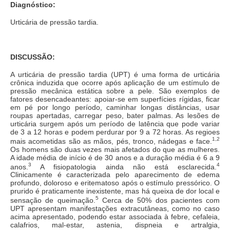
Diagnóstico:
Urticária de pressão tardia.
DISCUSSÃO:
A urticária de pressão tardia (UPT) é uma forma de urticária
crônica induzida que ocorre após aplicação de um estímulo de
pressão mecânica estática sobre a pele. São exemplos de
fatores desencadeantes: apoiar-se em superfícies rígidas, ficar
em pé por longo período, caminhar longas distâncias, usar
roupas apertadas, carregar peso, bater palmas. As lesões de
urticária surgem após um período de latência que pode variar
de 3 a 12 horas e podem perdurar por 9 a 72 horas. As regioes
1,2
mais acometidas são as mãos, pés, tronco, nádegas e face.
Os homens são duas vezes mais afetados do que as mulheres.
A idade média de início é de 30 anos e a duração média é 6 a 9
3
4
anos.
A fisiopatologia ainda não está esclarecida.
Clinicamente é caracterizada pelo aparecimento de edema
profundo, doloroso e eritematoso após o estímulo pressórico. O
prurido é praticamente inexistente, mas há queixa de dor local e
5
sensação de queimação.
Cerca de 50% dos pacientes com
UPT apresentam manifestações extracutâneas, como no caso
acima apresentado, podendo estar associada à febre, cefaleia,
calafrios, mal-estar, astenia, dispneia e artralgia,