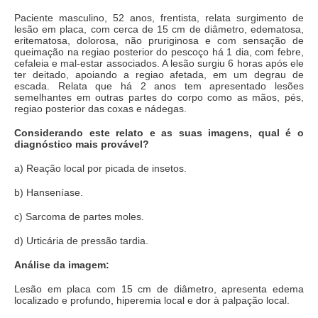
Paciente masculino, 52 anos, frentista, relata surgimento de
lesão em placa, com cerca de 15 cm de diâmetro, edematosa,
eritematosa, dolorosa, não pruriginosa e com sensação de
queimação na regiao posterior do pescoço há 1 dia, com febre,
cefaleia e mal-estar associados. A lesão surgiu 6 horas após ele
ter deitado, apoiando a regiao afetada, em um degrau de
escada. Relata que há 2 anos tem apresentado lesões
semelhantes em outras partes do corpo como as mãos, pés,
regiao posterior das coxas e nádegas.
Considerando este relato e as suas imagens, qual é o
diagnóstico mais provável?
a) Reação local por picada de insetos.
b) Hanseníase.
c) Sarcoma de partes moles.
d) Urticária de pressão tardia.
Análise da imagem:
Lesão em placa com 15 cm de diâmetro, apresenta edema
localizado e profundo, hiperemia local e dor à palpação local.