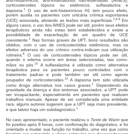
anti-histamínicos, anti-inflamatórios não-esteroidais (AINES),
corticosteroides tópicos ou sistêmicos, sulfasalazina e
1
dapsona.
O uso de anti-histamínicos H1 tem pouco efeito,
porém auxilia os pacientes com urticária crônica espontanea
2,8,9
(UCE) associada, aliviando as lesões mais superficiais.
Em
alguns casos, o uso dos AINES pode ser útil, porém seus efeitos
terapêuticos ainda não estao bem estabelecidos e existe a
possibilidade de exacerbação de um quadro de UCE
2
coexistente.
Nas formas graves de UPT, bons resultados são
obtidos, com o uso de corticosteróides sistêmicos, mas os
efeitos adversos do uso crônico contra-indicam sua utilização
8
rotineira.
O uso de corticosteroides tópicos pode ser útil,
quando o edema ocorre em áreas selecionadas, tais como:
10
mãos ou pés.
A sulfasalazina é utilizada como alternativa
terapêutica para os pacientes pouco controlados com o
tratamento padrao e pode também ser útil como agente
10
poupador de corticosteroides.
A dapsona tem sido utilizada
1
como droga alternativa nos casos graves.
Dependendo da
gravidade da doença e dos sintomas associados, a UPT pode
ser incapacitante, especialmente em pacientes que realizam
trabalhos manuais. Apesar de ser considerada uma entidade
rara, alguns autores sugerem que a UPT seja mais prevalente,
1
e que talvez haja um subdiagnóstico.
No caso apresentado, o paciente realizou o
Teste de Warin
que
foi positivo após 8 horas, com confirmação do diagnóstico, e foi
orientado a mudar sua função no trabalho, uma vez que como
frentista era submetido a vários estímulos que desencadeavam