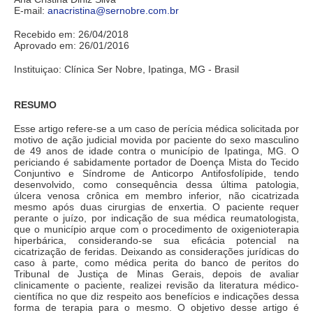
E-mail:
anacristina@sernobre.com.br
Recebido em: 26/04/2018
Aprovado em: 26/01/2016
Instituiçao: Clínica Ser Nobre, Ipatinga, MG - Brasil
RESUMO
Esse artigo refere-se a um caso de perícia médica solicitada por
motivo de ação judicial movida por paciente do sexo masculino
de 49 anos de idade contra o município de Ipatinga, MG. O
periciando é sabidamente portador de Doença Mista do Tecido
Conjuntivo e Síndrome de Anticorpo Antifosfolípide, tendo
desenvolvido, como consequência dessa última patologia,
úlcera venosa crônica em membro inferior, não cicatrizada
mesmo após duas cirurgias de enxertia. O paciente requer
perante o juízo, por indicação de sua médica reumatologista,
que o município arque com o procedimento de oxigenioterapia
hiperbárica, considerando-se sua eficácia potencial na
cicatrização de feridas. Deixando as considerações jurídicas do
caso à parte, como médica perita do banco de peritos do
Tribunal de Justiça de Minas Gerais, depois de avaliar
clinicamente o paciente, realizei revisão da literatura médico-
científica no que diz respeito aos benefícios e indicações dessa
forma de terapia para o mesmo. O objetivo desse artigo é