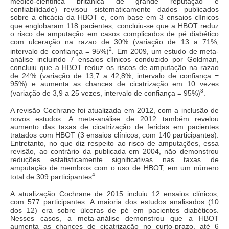
médico-científica britânica de grande reputação e
confiabilidade) revisou sistematicamente dados publicados
sobre a eficácia da HBOT e, com base em 3 ensaios clínicos
que englobaram 118 pacientes, concluiu-se que a HBOT reduz
o risco de amputação em casos complicados de pé diabético
com ulceração na razao de 30% (variação de 13 a 71%,
2
intervalo de confiança = 95%)
. Em 2009, um estudo de meta-
análise incluindo 7 ensaios clínicos conduzido por Goldman,
concluiu que a HBOT reduz os riscos de amputação na razao
de 24% (variação de 13,7 a 42,8%, intervalo de confiança =
95%) e aumenta as chances de cicatrização em 10 vezes
3
(variação de 3,9 a 25 vezes, intervalo de confiança = 95%)
.
A revisão Cochrane foi atualizada em 2012, com a inclusão de
novos estudos. A meta-análise de 2012 também revelou
aumento das taxas de cicatrização de feridas em pacientes
tratados com HBOT (3 ensaios clínicos, com 140 participantes).
Entretanto, no que diz respeito ao risco de amputações, essa
revisão, ao contrário da publicada em 2004, não demonstrou
reduções estatisticamente significativas nas taxas de
amputação de membros com o uso de HBOT, em um número
4
total de 309 participantes
.
A atualização Cochrane de 2015 incluiu 12 ensaios clínicos,
com 577 participantes. A maioria dos estudos analisados (10
dos 12) era sobre úlceras de pé em pacientes diabéticos.
Nesses casos, a meta-análise demonstrou que a HBOT
aumenta as chances de cicatrização no curto-prazo, até 6