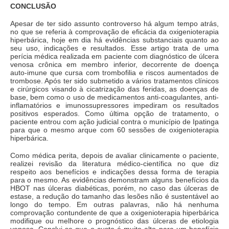
CONCLUSÃO
Apesar de ter sido assunto controverso há algum tempo atrás,
no que se referia à comprovação de eficácia da oxigenioterapia
hiperbárica, hoje em dia há evidências substanciais quanto ao
seu uso, indicações e resultados. Esse artigo trata de uma
perícia médica realizada em paciente com diagnóstico de úlcera
venosa crônica em membro inferior, decorrente de doença
auto-imune que cursa com trombofilia e riscos aumentados de
trombose. Após ter sido submetido a vários tratamentos clínicos
e cirúrgicos visando à cicatrização das feridas, as doenças de
base, bem como o uso de medicamentos anti-coagulantes, anti-
inflamatórios e imunossupressores impediram os resultados
positivos esperados. Como última opção de tratamento, o
paciente entrou com ação judicial contra o município de Ipatinga
para que o mesmo arque com 60 sessões de oxigenioterapia
hiperbárica.
Como médica perita, depois de avaliar clinicamente o paciente,
realizei revisão da literatura médico-científica no que diz
respeito aos benefícios e indicações dessa forma de terapia
para o mesmo. As evidências demonstram alguns benefícios da
HBOT nas úlceras diabéticas, porém, no caso das úlceras de
estase, a redução do tamanho das lesões não é sustentável ao
longo do tempo. Em outras palavras, não há nenhuma
comprovação contundente de que a oxigenioterapia hiperbárica
modifique ou melhore o prognóstico das úlceras de etiologia
venosa. Conclui-se que o custo é muito alto para um benefício