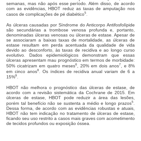
semanas, mas não após esse período. Além disso, de acordo
com as evidências, HBOT reduz as taxas de amputação nos
5
casos de complicações de pé diabético
.
As úlceras causadas por Síndrome do Anticorpo Antifosfolípide
são secundárias a trombose venosa profunda e, portanto,
denominadas úlceras venosas ou úlceras de estase. Apesar de
se associaram a baixas taxas de mortalidade, as úlceras de
estase resultam em perda acentuada da qualidade de vida
devido ao desconforto, às taxas de recidiva e ao longo curso
evolutivo. Dados epidemiológicos demonstram que essas
úlceras apresentam mau prognóstico em termos de morbidade:
6
7
50% cicatrizam em quatro meses
, 20% em dois anos
, e 8%
8
em cinco anos
. Os índices de recidiva anual variam de 6 a
9
15%
.
HBOT não melhora o prognóstico das úlceras de estase, de
acordo com a revisão sistemática da Cochrane de 2015. Em
úlceras de estase, HBOT pode reduzir a área das lesões,
5
porém tal benefício não se sustenta a médio e longo prazos
.
Dessa forma, de acordo com as evidências robustas e atuais,
HBOT não tem indicação no tratamento de úlceras de estase,
ficando seu uso restrito a casos mais graves com acometimento
de tecidos profundos ou exposição óssea.