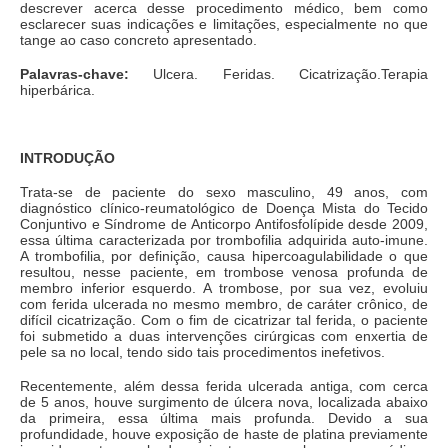
descrever acerca desse procedimento médico, bem como
esclarecer suas indicações e limitações, especialmente no que
tange ao caso concreto apresentado.
Palavras-chave:
Ulcera. Feridas. Cicatrização.Terapia
hiperbárica.
INTRODUÇÃO
Trata-se de paciente do sexo masculino, 49 anos, com
diagnóstico clínico-reumatológico de Doença Mista do Tecido
Conjuntivo e Síndrome de Anticorpo Antifosfolípide desde 2009,
essa última caracterizada por trombofilia adquirida auto-imune.
A trombofilia, por definição, causa hipercoagulabilidade o que
resultou, nesse paciente, em trombose venosa profunda de
membro inferior esquerdo. A trombose, por sua vez, evoluiu
com ferida ulcerada no mesmo membro, de caráter crônico, de
difícil cicatrização. Com o fim de cicatrizar tal ferida, o paciente
foi submetido a duas intervenções cirúrgicas com enxertia de
pele sa no local, tendo sido tais procedimentos inefetivos.
Recentemente, além dessa ferida ulcerada antiga, com cerca
de 5 anos, houve surgimento de úlcera nova, localizada abaixo
da primeira, essa última mais profunda. Devido a sua
profundidade, houve exposição de haste de platina previamente