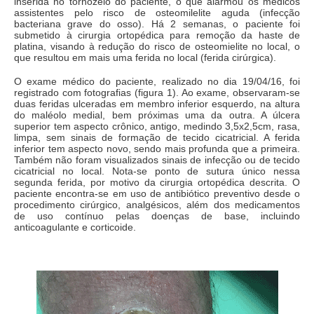
inserida no tornozelo do paciente, o que alarmou os médicos
assistentes pelo risco de osteomilelite aguda (infecção
bacteriana grave do osso). Há 2 semanas, o paciente foi
submetido à cirurgia ortopédica para remoção da haste de
platina, visando à redução do risco de osteomielite no local, o
que resultou em mais uma ferida no local (ferida cirúrgica).
O exame médico do paciente, realizado no dia 19/04/16, foi
registrado com fotografias (figura 1). Ao exame, observaram-se
duas feridas ulceradas em membro inferior esquerdo, na altura
do maléolo medial, bem próximas uma da outra. A úlcera
superior tem aspecto crônico, antigo, medindo 3,5x2,5cm, rasa,
limpa, sem sinais de formação de tecido cicatricial. A ferida
inferior tem aspecto novo, sendo mais profunda que a primeira.
Também não foram visualizados sinais de infecção ou de tecido
cicatricial no local. Nota-se ponto de sutura único nessa
segunda ferida, por motivo da cirurgia ortopédica descrita. O
paciente encontra-se em uso de antibiótico preventivo desde o
procedimento cirúrgico, analgésicos, além dos medicamentos
de uso contínuo pelas doenças de base, incluindo
anticoagulante e corticoide.