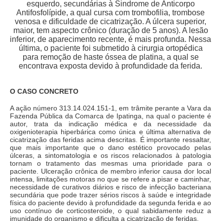
esquerdo, secundárias à Sindrome de Anticorpo
Antifosfolípide, a qual cursa com trombofilia, trombose
venosa e dificuldade de cicatrização. A úlcera superior,
maior, tem aspecto crônico (duração de 5 anos). A lesão
inferior, de aparecimento recente, é mais profunda. Nessa
última, o paciente foi submetido à cirurgia ortopédica
para remoção de haste óssea de platina, a qual se
encontrava exposta devido à profundidade da ferida.
O CASO CONCRETO
A ação número 313.14.024.151-1, em trâmite perante a Vara da
Fazenda Pública da Comarca de Ipatinga, na qual o paciente é
autor, trata da indicação médica e da necessidade da
oxigenioterapia hiperbárica como única e última alternativa de
cicatrização das feridas acima descritas. É importante ressaltar,
que mais importante que o dano estético provocado pelas
úlceras, a sintomatologia e os riscos relacionados à patologia
tornam o tratamento das mesmas uma prioridade para o
paciente. Ulceração crônica de membro inferior causa dor local
intensa, limitações motoras no que se refere a pisar e caminhar,
necessidade de curativos diários e risco de infecção bacteriana
secundária que pode trazer sérios riscos à saúde e integridade
física do paciente devido à profundidade da segunda ferida e ao
uso contínuo de corticosteroide, o qual sabidamente reduz a
imunidade do organismo e dificulta a cicatrização de feridas.