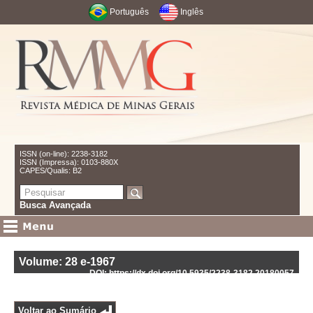
Português
Inglês
ISSN (on-line): 2238-3182
ISSN (Impressa): 0103-880X
CAPES/Qualis: B2
Busca Avançada
Volume: 28
e-1967
DOI: https://dx.doi.org/10.5935/2238-3182.20180057
Voltar ao Sumário