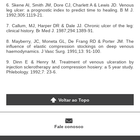
6. Skene AI, Smith JM, Dore CJ, Charlett A & Lewis JD. Venous
leg ulcer: a prognostic index to predict time to healing. B M J.
1992;305:1119-21.
7. Callum, MJ, Harper DR & Dale JJ. Chronic ulcer of the leg:
clinical history. Br Med J. 1987;294:1389-91.
8. Mayberry, JC, Moneta GL, De Frang RD & Porter JM. The
influence of elastic compression stockings on deep venous
haemodynamics. J Vasc Surg. 1991;13: 91-100.
9. Dinn E & Henry M. Treatment of venous ulceration by
injection sclerotherapy and compression hosiery: a 5 year study.
Phlebology. 1992;7: 23-6.
Voltar ao Topo
Fale conosco