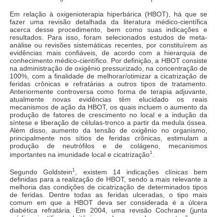
Em relação à oxigenioterapia hiperbárica (HBOT), há que se
fazer uma revisão detalhada da literatura médico-científica
acerca desse procedimento, bem como suas indicações e
resultados. Para isso, foram selecionados estudos de meta-
análise ou revisões sistemáticas recentes, por constituírem as
evidências mais confiáveis, de acordo com a hierarquia de
conhecimento médico-científico. Por definição, a HBOT consiste
na administração de oxigênio pressurizado, na concentração de
100%, com a finalidade de melhorar/otimizar a cicatrização de
feridas crônicas e refratárias a outros tipos de tratamento.
Anteriormente controversa como forma de terapia adjuvante,
atualmente novas evidências têm elucidado os reais
mecanismos de ação da HBOT, os quais incluem o aumento da
produção de fatores de crescimento no local e a indução da
síntese e liberação de células-tronco a partir da medula óssea.
Além disso, aumento da tensão de oxigênio no organismo,
principalmente nos sítios de feridas crônicas, estimulam a
produção de neutrófilos e de colágeno, mecanismos
1
importantes na imunidade local e cicatrização
.
1
Segundo Goldstein
, existem 14 indicações clínicas bem
definidas para a realização de HBOT, sendo a mais relevante a
melhoria das condições de cicatrização de determinados tipos
de feridas. Dentre todas as feridas ulceradas, o tipo mais
comum em que a HBOT deva ser considerada é a úlcera
diabética refratária. Em 2004, uma revisão Cochrane (junta