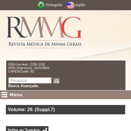
Português
Inglês
ISSN (on-line): 2238-3182
ISSN (Impressa): 0103-880X
CAPES/Qualis: B2
Busca Avançada
Volume: 29
.
(Suppl.7)
Voltar ao Sumário