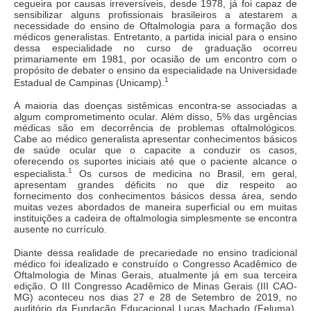
cegueira por causas irreversíveis, desde 1978, já foi capaz de
sensibilizar alguns profissionais brasileiros a atestarem a
necessidade do ensino de Oftalmologia para a formação dos
médicos generalistas. Entretanto, a partida inicial para o ensino
dessa especialidade no curso de graduação ocorreu
primariamente em 1981, por ocasião de um encontro com o
propósito de debater o ensino da especialidade na Universidade
1
Estadual de Campinas (Unicamp).
A maioria das doenças sistêmicas encontra-se associadas a
algum comprometimento ocular. Além disso, 5% das urgências
médicas são em decorrência de problemas oftalmológicos.
Cabe ao médico generalista apresentar conhecimentos básicos
de saúde ocular que o capacite a conduzir os casos,
oferecendo os suportes iniciais até que o paciente alcance o
1
especialista.
Os cursos de medicina no Brasil, em geral,
apresentam grandes déficits no que diz respeito ao
fornecimento dos conhecimentos básicos dessa área, sendo
muitas vezes abordados de maneira superficial ou em muitas
instituições a cadeira de oftalmologia simplesmente se encontra
ausente no currículo.
Diante dessa realidade de precariedade no ensino tradicional
médico foi idealizado e construído o Congresso Acadêmico de
Oftalmologia de Minas Gerais, atualmente já em sua terceira
edição. O III Congresso Acadêmico de Minas Gerais (III CAO-
MG) aconteceu nos dias 27 e 28 de Setembro de 2019, no
auditório da Fundação Educacional Lucas Machado (Feluma),