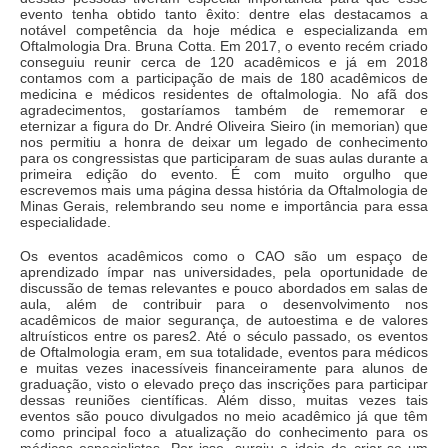
evento tenha obtido tanto êxito: dentre elas destacamos a
notável competência da hoje médica e especializanda em
Oftalmologia Dra. Bruna Cotta. Em 2017, o evento recém criado
conseguiu reunir cerca de 120 acadêmicos e já em 2018
contamos com a participação de mais de 180 acadêmicos de
medicina e médicos residentes de oftalmologia. No afã dos
agradecimentos, gostaríamos também de rememorar e
eternizar a figura do Dr. André Oliveira Sieiro (in memorian) que
nos permitiu a honra de deixar um legado de conhecimento
para os congressistas que participaram de suas aulas durante a
primeira edição do evento. É com muito orgulho que
escrevemos mais uma página dessa história da Oftalmologia de
Minas Gerais, relembrando seu nome e importância para essa
especialidade.
Os eventos acadêmicos como o CAO são um espaço de
aprendizado ímpar nas universidades, pela oportunidade de
discussão de temas relevantes e pouco abordados em salas de
aula, além de contribuir para o desenvolvimento nos
acadêmicos de maior segurança, de autoestima e de valores
altruísticos entre os pares2. Até o século passado, os eventos
de Oftalmologia eram, em sua totalidade, eventos para médicos
e muitas vezes inacessíveis financeiramente para alunos de
graduação, visto o elevado preço das inscrições para participar
dessas reuniões científicas. Além disso, muitas vezes tais
eventos são pouco divulgados no meio acadêmico já que têm
como principal foco a atualização do conhecimento para os
médicos especialistas. Por isso, surgiu a ideia de criar-se um