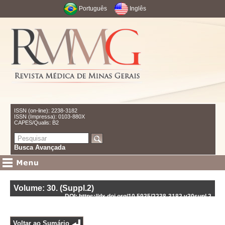
Português
Inglês
ISSN (on-line): 2238-3182
ISSN (Impressa): 0103-880X
CAPES/Qualis: B2
Busca Avançada
Volume: 30
.
(Suppl.2)
DOI: https://dx.doi.org/10.5935/2238-3182.v30supl.2
Voltar ao Sumário