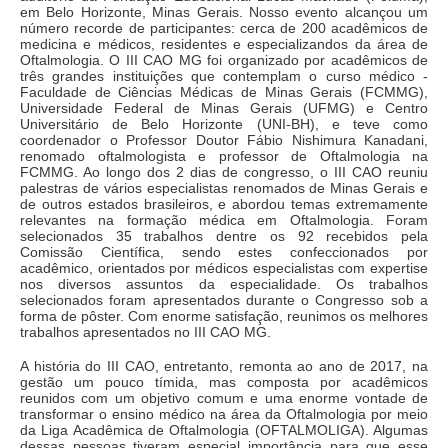
em Belo Horizonte, Minas Gerais. Nosso evento alcançou um
número recorde de participantes: cerca de 200 acadêmicos de
medicina e médicos, residentes e especializandos da área de
Oftalmologia. O III CAO MG foi organizado por acadêmicos de
três grandes instituições que contemplam o curso médico -
Faculdade de Ciências Médicas de Minas Gerais (FCMMG),
Universidade Federal de Minas Gerais (UFMG) e Centro
Universitário de Belo Horizonte (UNI-BH), e teve como
coordenador o Professor Doutor Fábio Nishimura Kanadani,
renomado oftalmologista e professor de Oftalmologia na
FCMMG. Ao longo dos 2 dias de congresso, o III CAO reuniu
palestras de vários especialistas renomados de Minas Gerais e
de outros estados brasileiros, e abordou temas extremamente
relevantes na formação médica em Oftalmologia. Foram
selecionados 35 trabalhos dentre os 92 recebidos pela
Comissão Científica, sendo estes confeccionados por
acadêmico, orientados por médicos especialistas com expertise
nos diversos assuntos da especialidade. Os trabalhos
selecionados foram apresentados durante o Congresso sob a
forma de pôster. Com enorme satisfação, reunimos os melhores
trabalhos apresentados no III CAO MG.
A história do III CAO, entretanto, remonta ao ano de 2017, na
gestão um pouco tímida, mas composta por acadêmicos
reunidos com um objetivo comum e uma enorme vontade de
transformar o ensino médico na área da Oftalmologia por meio
da Liga Acadêmica de Oftalmologia (OFTALMOLIGA). Algumas
dessas pessoas tiveram especial importância para que esse