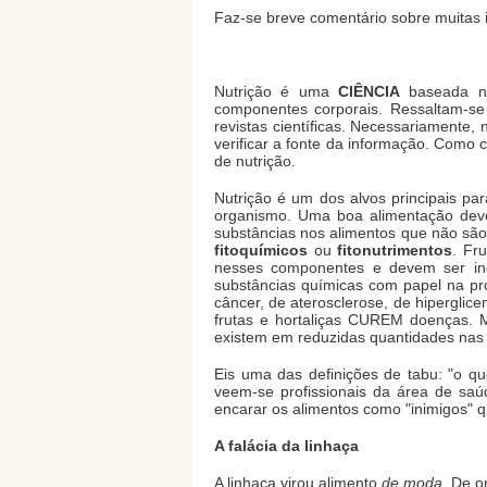
Faz-se breve comentário sobre muitas 
Nutrição é uma
CIÊNCIA
baseada 
componentes corporais. Ressaltam-se
revistas científicas. Necessariamente
verificar a fonte da informação. Como 
de nutrição.
Nutrição é um dos alvos principais pa
organismo. Uma boa alimentação deve c
substâncias nos alimentos que não sã
fitoquímicos
ou
fitonutrimentos
. Fr
nesses componentes e devem ser inge
substâncias químicas com papel na pr
câncer, de aterosclerose, de hiperglice
frutas e hortaliças CUREM doenças. M
existem em reduzidas quantidades nas pl
Eis uma das definições de tabu: "o q
veem-se profissionais da área de saú
encarar os alimentos como "inimigos"
A falácia da linhaça
A linhaça virou alimento
de moda.
De on