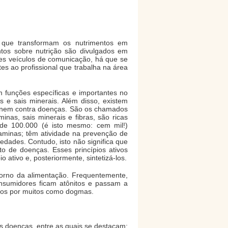
s que transformam os nutrimentos em
tos sobre nutrição são divulgados em
ses veículos de comunicação, há que se
es ao profissional que trabalha na área
m funções específicas e importantes no
s e sais minerais. Além disso, existem
vinem contra doenças. São os chamados
inas, sais minerais e fibras, são ricas
 de 100.000 (é isto mesmo: cem mil!)
aminas; têm atividade na prevenção de
iedades. Contudo, isto não significa que
o de doenças. Esses princípios ativos
ativo e, posteriormente, sintetizá-los.
torno da alimentação. Frequentemente,
onsumidores ficam atônitos e passam a
ados por muitos como dogmas.
s doenças, entre as quais se destacam: