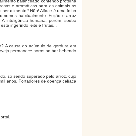
m alimento balanceado contendo proteína
borosas e aromáticas para os animais as
ser alimento? Não! Alface é uma folha
omemos habitualmente. Feijão e arroz
 A inteligência humana, porém, soube
tá ingerindo leite e frutas...
ate? A causa do acúmulo de gordura em
cerveja permanece horas no bar bebendo
ndo, só sendo superado pelo arroz, cujo
 mil anos. Portadores de doença celíaca
ortal.