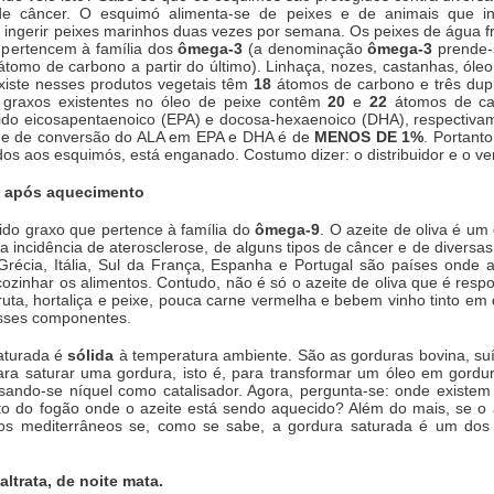
de câncer. O esquimó alimenta-se de peixes e de animais que in
ngerir peixes marinhos duas vezes por semana. Os peixes de água fr
 pertencem à família dos
ômega-3
(a denominação
ômega-3
prende-
átomo de carbono a partir do último). Linhaça, nozes, castanhas, óle
xiste nesses produtos vegetais têm
18
átomos de carbono e três dup
os graxos existentes no óleo de peixe contêm
20
e
22
átomos de car
do eicosapentaenoico (EPA) e docosa-hexaenoico (DHA), respectiva
de de conversão do ALA em EPA e DHA é de
MENOS DE 1%
. Portant
idos aos esquimós, está enganado. Costumo dizer: o distribuidor e o 
do após aquecimento
cido graxo que pertence à família do
ômega-9
. O azeite de oliva é um
a incidência de aterosclerose, de alguns tipos de câncer e de divers
récia, Itália, Sul da França, Espanha e Portugal são países onde 
 cozinhar os alimentos. Contudo, não é só o azeite de oliva que é res
 fruta, hortaliça e peixe, pouca carne vermelha e bebem vinho tinto 
esses componentes.
saturada é
sólida
à temperatura ambiente. São as gorduras bovina, suín
ara saturar uma gordura, isto é, para transformar um óleo em gordu
ando-se níquel como catalisador. Agora, pergunta-se: onde existem 
to do fogão onde o azeite está sendo aquecido? Além do mais, se o a
ovos mediterrâneos se, como se sabe, a gordura saturada é um dos 
ltrata, de noite mata.