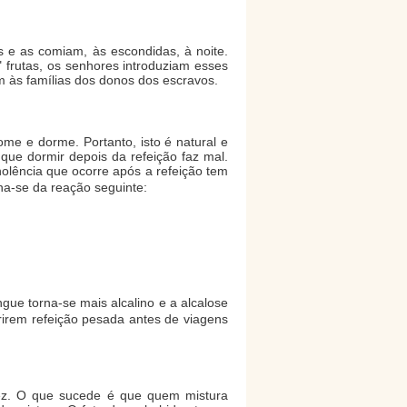
 e as comiam, às escondidas, à noite.
" frutas, os senhores introduziam esses
m às famílias dos donos dos escravos.
me e dorme. Portanto, isto é natural e
ue dormir depois da refeição faz mal.
olência que ocorre após a refeição tem
na-se da reação seguinte:
ngue torna-se mais alcalino e a alcalose
rirem refeição pesada antes de viagens
uez. O que sucede é que quem mistura