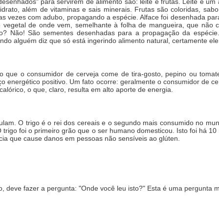
desenhados" para servirem de alimento são: leite e frutas. Leite é u
idrato, além de vitaminas e sais minerais. Frutas são coloridas, sa
s vezes com adubo, propagando a espécie. Alface foi desenhada para 
 vegetal de onde vem, semelhante à folha de mangueira, que não c
nto? Não! São sementes desenhadas para a propagação da espécie.
ndo alguém diz que só está ingerindo alimento natural, certamente ele es
 o que o consumidor de cerveja come de tira-gosto, pepino ou tom
nço energético positivo. Um fato ocorre: geralmente o consumidor de 
lórico, o que, claro, resulta em alto aporte de energia.
culam. O trigo é o rei dos cereais e o segundo mais consumido no mu
trigo foi o primeiro grão que o ser humano domesticou. Isto foi há 10
ncia que cause danos em pessoas não sensíveis ao glúten.
, deve fazer a pergunta: "Onde você leu isto?" Esta é uma pergunta m