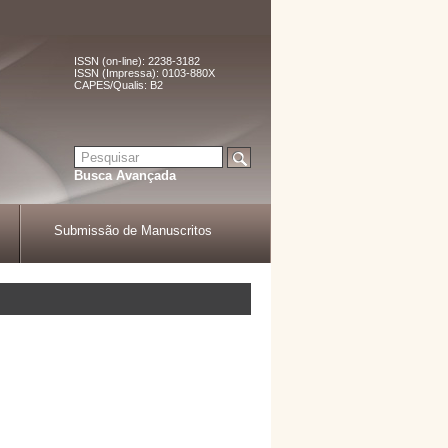
ISSN (on-line): 2238-3182
ISSN (Impressa): 0103-880X
CAPES/Qualis: B2
Busca Avançada
Submissão de Manuscritos