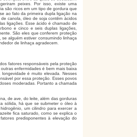
geriram peixes. Por isso, existe uma
ia são ricos em um tipo de gordura que
se ao fato da primeira dupla ligação na
o de canola, óleo de soja contêm ácidos
las ligações. Esse ácido é chamado de
bono e cinco e seis duplas ligações,
mente. São eles que conferem proteção
o, se alguém estiver consumindo linhaça
vendedor de linhaça agradecem.
 dos fatores responsáveis pela proteção
as outras enfermidades é bem mais baixa
a longevidade é muito elevada. Nesses
ponsável por essa proteção. Esses povos
em doses moderadas. Portanto a chamada
a, de ave, do leite, além das gorduras
ra sólida, há que se submeter o óleo à
hidrogênio, um cilindro para exercer a
zeite fica saturado, como se explica o
fatores predisponentes à elevação do