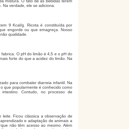
a mistura. O fato de as bebidas terem
 Na verdade, ele se adiciona.
em 9 Kcal/g. Ricota é constituída por
o que engorde ou que emagreça. Nosso
não qualidade.
o fabrica. O pH do limão é 4,5 e o pH do
ais forte do que a acidez do limão. Na
ado para combater diarreia infantil. Na
, o que popularmente é conhecido como
intestino. Contudo, no processo de
 leite. Ficou clássica a observação de
 aprendizado e adaptação de animais a
porque não têm acesso ao mesmo. Além