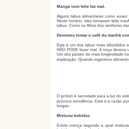
Manga com leite faz mal.
Alguns tabus alimentares como esses 
Neste horário, eles tomavam leite insu
tabus. Como os filhos dos senhores da
Devemos tomar o café da manhã como
Este é um dos tabus mais difundidos e
NÃO PODE fazer mal. A onça devora um
Um dos países de mais longevidade n
explicação. Quando ingerimos alimento,
O próton é secretado para a luz do es
provoca sonolência. Esta é a razão po
longas.
Misturar bebidas
Existe crença segundo a qual mistur