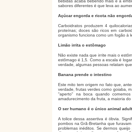
bebidas acaba bebendo mais e a embri
sabores diferentes é que leva ao aume
Açúcar engorda e ricota não engord
Carboidratos produzem 4 quilocaloria
proteínas; doces são ricos em carbo
organismo funciona como um fogão à l
Limão irrita o estômago
Não existe nada que irrite mais o estôm
estômago é 1,5. Como a escala é logar
verdade, algumas pessoas relatam que
Banana prende o intestino
Este mito tem origem no fato que, ante
verdade, frutas verdes como goiaba, 
"aperto" na boca quando comemos e
amadurecimento da fruta, a maioria do
O ser humano é o único animal adult
A tolice dessa assertiva é óbvia. Sig
pombos na Grã-Bretanha que furavam a
problemas inéditos. Se dermos queij