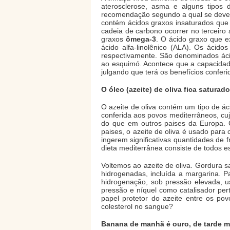
aterosclerose, asma e alguns tipos 
recomendação segundo a qual se deve i
contém ácidos graxos insaturados que
cadeia de carbono ocorrer no terceiro 
graxos
ômega-3
. O ácido graxo que e
ácido alfa-linolênico (ALA). Os ácid
respectivamente. São denominados áci
ao esquimó. Acontece que a capacida
julgando que terá os benefícios confer
O óleo (azeite) de oliva fica satura
O azeite de oliva contém um tipo de á
conferida aos povos mediterrâneos, cuj
do que em outros paises da Europa. G
paises, o azeite de oliva é usado para
ingerem significativas quantidades de
dieta mediterrânea consiste de todos 
Voltemos ao azeite de oliva. Gordura 
hidrogenadas, incluída a margarina. P
hidrogenação, sob pressão elevada, us
pressão e níquel como catalisador per
papel protetor do azeite entre os p
colesterol no sangue?
Banana de manhã é ouro, de tarde ma