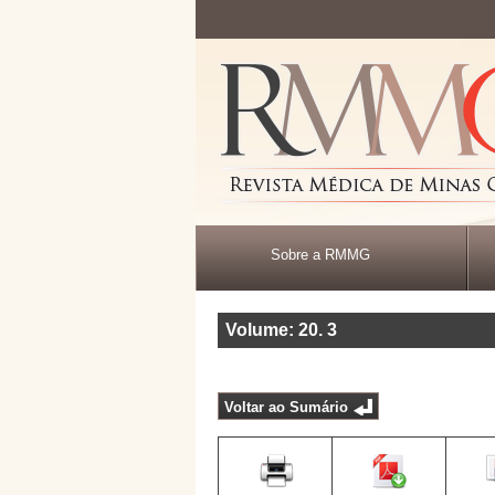
Sobre a RMMG
Volume: 20
.
3
Voltar ao Sumário