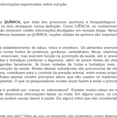
informações equivocadas sobre nutrição.
na
QUÍMICA,
que trata dos processos químicos e fisiopatológico
 os dois destaques nessa definição. Como CIÊNCIA, os conhecimen
, não merecem crédito informações divulgadas em revistas leigas. Nes
ciência baseada na QUÍMICA, noções sólidas de química são important
ra estabelecimento de tabus, mitos e crendices. Os alimentos exerce
onter fontes de proteínas, gorduras, carboidratos, fibras, vitamina
o essenciais, mas exercem função na promoção da saúde, isto é, pre
utas e hortaliças (verduras e legumes), além de serem fontes de vitam
ridas fartamente. Já foram isoladas de frutas e hortaliças mais
omoção da saúde. Muitas dessas substâncias são precursoras de vit
mia; contribuem para o controle da pressão arterial, entre outras propr
uitas plantas contêm princípios ativos que são usados no tratament
antas. O que os pesquisadores muitas vezes fazem é isolar o princípio 
ue é proibido por crença no sobrenatural". Existem muitos tabus em 
de disseminar informações falsas na mídia. Em alguns casos, os c
 que podem causar danos à saúde. Eis alguns mitos que são consider
de veio isto? Sabe-se que os esquimós são protegidos contra diversa