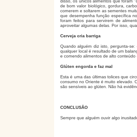
disso, os únicos alimentos que foram "
de bom valor biológico, gordura, carbo
comerem e soltarem as sementes muita
que desempenha função específica no
foram feitos para servirem de alime
aproveitar algumas delas. Por isso, qua
Cerveja cria barriga
Quando alguém diz isto, pergunta-se:
qualquer local é resultado de um bala
e comendo alimentos de alto conteúdo ca
Glúten engorda e faz mal
Esta é uma das últimas tolices que cir
consumo no Oriente é muito elevado. O 
são sensíveis ao glúten. Não há evidê
CONCLUSÃO
Sempre que alguém ouvir algo inusitado