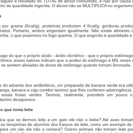
aguez é resultado do TOTAL de álcool consumido, e não por causa d
nto da quantidade ingerida. O álcool não se MULTIPLICA no organismo.
a
s por grama (Kcal/g); proteínas produzem 4 Kcal/g; gorduras produz
idratos. Portanto, ambos engordam igualmente. Não existe aliment
enha: o que pusermos no fogo queima. O que engorda é quantidade e 
ago do que o próprio ácido - ácido clorídrico - que o próprio estômag
ítmica, esses valores indicam que a acidez do estômago é MIL vezes m
 se sentem aliviadas de dores de estômago quando tomam limonada.
s do advento dos antibióticos, um preparado de banana verde era utiliz
manga, banana e caju contêm taninos que lhes conferem adstringência
ssas frutas verdes. Taninos, realmente, prendem um pouco o 
 tanino desaparece.
o que toma leite
nifica que se dermos leite a um gato ele não o bebe? Até aves tomam
s tampinhas de alumínio dos frascos de leite, como um exemplo de
o para um cão ele não o comerá? Outros animais não tomam leite 