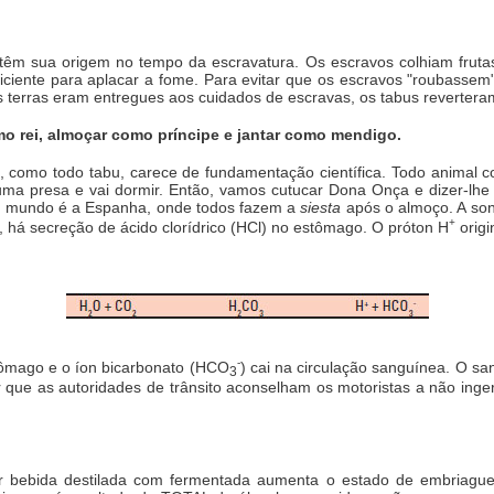
têm sua origem no tempo da escravatura. Os escravos colhiam frutas
ficiente para aplacar a fome. Para evitar que os escravos "roubassem
s terras eram entregues aos cuidados de escravas, os tabus revertera
 rei, almoçar como príncipe e jantar como mendigo.
, como todo tabu, carece de fundamentação científica. Todo animal co
a presa e vai dormir. Então, vamos cutucar Dona Onça e dizer-lhe q
o mundo é a Espanha, onde todos fazem a
siesta
após o almoço. A son
+
 há secreção de ácido clorídrico (HCl) no estômago. O próton H
origi
-
tômago e o íon bicarbonato (HCO
) cai na circulação sanguínea. O sa
3
r que as autoridades de trânsito aconselham os motoristas a não inge
ar bebida destilada com fermentada aumenta o estado de embriag