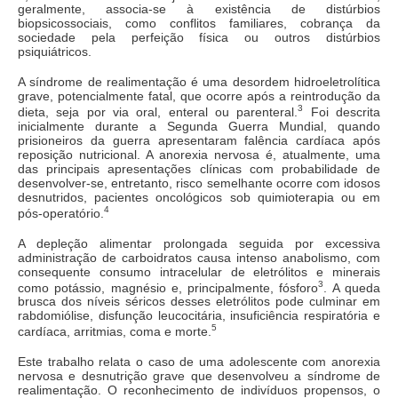
geralmente, associa-se à existência de distúrbios
biopsicossociais, como conflitos familiares, cobrança da
sociedade pela perfeição física ou outros distúrbios
psiquiátricos.
A síndrome de realimentação é uma desordem hidroeletrolítica
grave, potencialmente fatal, que ocorre após a reintrodução da
3
dieta, seja por via oral, enteral ou parenteral.
Foi descrita
inicialmente durante a Segunda Guerra Mundial, quando
prisioneiros da guerra apresentaram falência cardíaca após
reposição nutricional. A anorexia nervosa é, atualmente, uma
das principais apresentações clínicas com probabilidade de
desenvolver-se, entretanto, risco semelhante ocorre com idosos
desnutridos, pacientes oncológicos sob quimioterapia ou em
4
pós-operatório.
A depleção alimentar prolongada seguida por excessiva
administração de carboidratos causa intenso anabolismo, com
consequente consumo intracelular de eletrólitos e minerais
3
como potássio, magnésio e, principalmente, fósforo
. A queda
brusca dos níveis séricos desses eletrólitos pode culminar em
rabdomiólise, disfunção leucocitária, insuficiência respiratória e
5
cardíaca, arritmias, coma e morte.
Este trabalho relata o caso de uma adolescente com anorexia
nervosa e desnutrição grave que desenvolveu a síndrome de
realimentação. O reconhecimento de indivíduos propensos, o