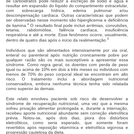
de carboidratos pode reduzir a excreção de sódio e água e
resultar em expansão do líquido do compartimento extracelular,
com sobrecarga hídrica, edema pulmonar e/ou
descompensação cardíaca. Outras características que podem
ser observadas nesse momento são hiperglicemia e deficiência
4
de tiamina.
O resultado final pode incluir arritmias, convulsões,
tetania, rabdomiólise, falência cardíaca, insuficiência
respiratória e até a morte. Esse fenômeno ocorre, usualmente,
5
dentro de quatro dias após o início da realimentação.
Indivíduos que são alimentados intensivamente por via oral,
enteral ou parenteral após nutrição cronicamente pobre por
qualquer razão são os mais susceptíveis a apresentar essa
síndrome. Como regra geral, os doentes com perda de peso
igual ou acima de 10% em dois a três meses ou indivíduos com
menos de 70% do peso corporal ideal se encontram em alto
risco. O tratamento inclui a abordagem nutricional
conservadora, embora nenhuma técnica tenha sido relatada
como superior às demais.
Este relato envolveu paciente sob risco de desenvolver a
síndrome de recuperação nutricional, uma vez que a mesma
sofreu privação alimentar prolongada e, durante a internação,
recebeu aporte nutricional abundante sem correção eletrolítica
prévia. Notou-se, após dois dias, piora dos distúrbios
eletrolíticos, como seria esperado, que somente foram
revertidos após reposição vitamínica e eletrolítica vigorosa e
progressão cautelosa da dieta.