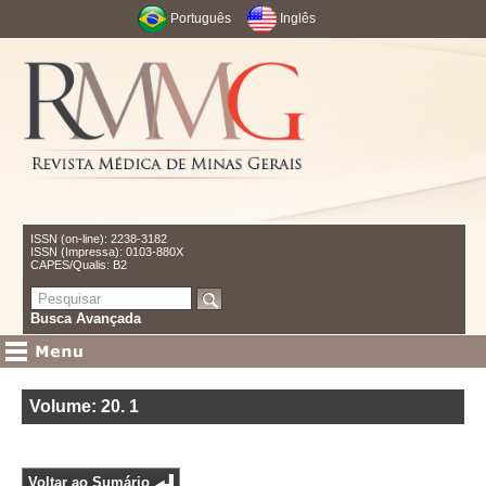
Português
Inglês
ISSN (on-line): 2238-3182
ISSN (Impressa): 0103-880X
CAPES/Qualis: B2
Busca Avançada
Volume: 20
.
1
Voltar ao Sumário