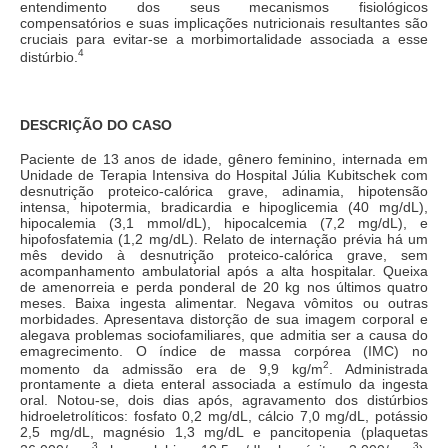
entendimento dos seus mecanismos fisiológicos
compensatórios e suas implicações nutricionais resultantes são
cruciais para evitar-se a morbimortalidade associada a esse
4
distúrbio.
DESCRIÇÃO DO CASO
Paciente de 13 anos de idade, gênero feminino, internada em
Unidade de Terapia Intensiva do Hospital Júlia Kubitschek com
desnutrição proteico-calórica grave, adinamia, hipotensão
intensa, hipotermia, bradicardia e hipoglicemia (40 mg/dL),
hipocalemia (3,1 mmol/dL), hipocalcemia (7,2 mg/dL), e
hipofosfatemia (1,2 mg/dL). Relato de internação prévia há um
mês devido à desnutrição proteico-calórica grave, sem
acompanhamento ambulatorial após a alta hospitalar. Queixa
de amenorreia e perda ponderal de 20 kg nos últimos quatro
meses. Baixa ingesta alimentar. Negava vômitos ou outras
morbidades. Apresentava distorção de sua imagem corporal e
alegava problemas sociofamiliares, que admitia ser a causa do
emagrecimento. O índice de massa corpórea (IMC) no
2
momento da admissão era de 9,9 kg/m
. Administrada
prontamente a dieta enteral associada a estímulo da ingesta
oral. Notou-se, dois dias após, agravamento dos distúrbios
hidroeletrolíticos: fosfato 0,2 mg/dL, cálcio 7,0 mg/dL, potássio
2,5 mg/dL, magnésio 1,3 mg/dL e pancitopenia (plaquetas
3
3