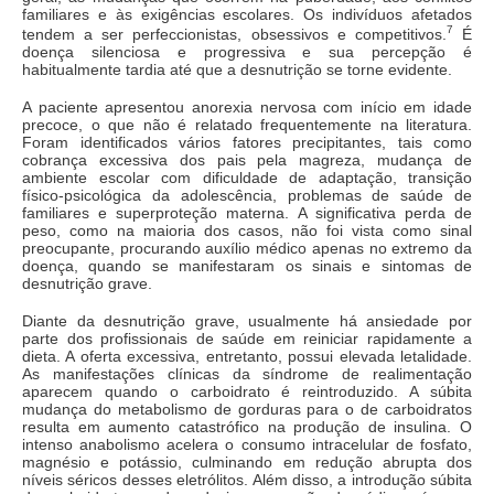
familiares e às exigências escolares. Os indivíduos afetados
7
tendem a ser perfeccionistas, obsessivos e competitivos.
É
doença silenciosa e progressiva e sua percepção é
habitualmente tardia até que a desnutrição se torne evidente.
A paciente apresentou anorexia nervosa com início em idade
precoce, o que não é relatado frequentemente na literatura.
Foram identificados vários fatores precipitantes, tais como
cobrança excessiva dos pais pela magreza, mudança de
ambiente escolar com dificuldade de adaptação, transição
físico-psicológica da adolescência, problemas de saúde de
familiares e superproteção materna. A significativa perda de
peso, como na maioria dos casos, não foi vista como sinal
preocupante, procurando auxílio médico apenas no extremo da
doença, quando se manifestaram os sinais e sintomas de
desnutrição grave.
Diante da desnutrição grave, usualmente há ansiedade por
parte dos profissionais de saúde em reiniciar rapidamente a
dieta. A oferta excessiva, entretanto, possui elevada letalidade.
As manifestações clínicas da síndrome de realimentação
aparecem quando o carboidrato é reintroduzido. A súbita
mudança do metabolismo de gorduras para o de carboidratos
resulta em aumento catastrófico na produção de insulina. O
intenso anabolismo acelera o consumo intracelular de fosfato,
magnésio e potássio, culminando em redução abrupta dos
níveis séricos desses eletrólitos. Além disso, a introdução súbita