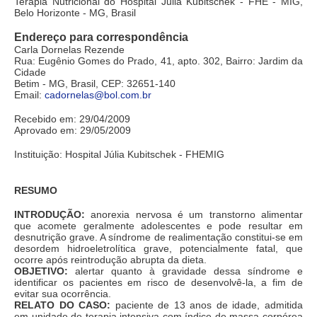
Terapia Nutricional do Hospital Julia Kubitschek - FHE - MIG,
Belo Horizonte - MG, Brasil
Endereço para correspondência
Carla Dornelas Rezende
Rua: Eugênio Gomes do Prado, 41, apto. 302, Bairro: Jardim da
Cidade
Betim - MG, Brasil, CEP: 32651-140
Email:
cadornelas@bol.com.br
Recebido em: 29/04/2009
Aprovado em: 29/05/2009
Instituição: Hospital Júlia Kubitschek - FHEMIG
RESUMO
INTRODUÇÃO:
anorexia nervosa é um transtorno alimentar
que acomete geralmente adolescentes e pode resultar em
desnutrição grave. A síndrome de realimentação constitui-se em
desordem hidroeletrolítica grave, potencialmente fatal, que
ocorre após reintrodução abrupta da dieta.
OBJETIVO:
alertar quanto à gravidade dessa síndrome e
identificar os pacientes em risco de desenvolvê-la, a fim de
evitar sua ocorrência.
RELATO DO CASO:
paciente de 13 anos de idade, admitida
em unidade de terapia intensiva com índice de massa corpórea