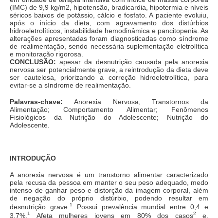
(IMC) de 9,9 kg/m2, hipotensão, bradicardia, hipotermia e níveis
séricos baixos de potássio, cálcio e fosfato. A paciente evoluiu,
após o início da dieta, com agravamento dos distúrbios
hidroeletrolíticos, instabilidade hemodinâmica e pancitopenia. As
alterações apresentadas foram diagnosticadas como síndrome
de realimentação, sendo necessária suplementação eletrolítica
e monitoração rigorosa.
CONCLUSÃO:
apesar da desnutrição causada pela anorexia
nervosa ser potencialmente grave, a reintrodução da dieta deve
ser cautelosa, priorizando a correção hidroeletrolítica, para
evitar-se a síndrome de realimentação.
Palavras-chave:
Anorexia Nervosa; Transtornos da
Alimentação; Comportamento Alimentar; Fenômenos
Fisiológicos da Nutrição do Adolescente; Nutrição do
Adolescente.
INTRODUÇÃO
A anorexia nervosa é um transtorno alimentar caracterizado
pela recusa da pessoa em manter o seu peso adequado, medo
intenso de ganhar peso e distorção da imagem corporal, além
de negação do próprio distúrbio, podendo resultar em
1
desnutrição grave.
Possui prevalência mundial entre 0,4 e
1
2
3,7%.
Afeta mulheres jovens em 80% dos casos
e,