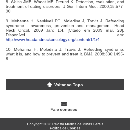
8. Walsh JME, Wheat ME, Freund K. Detection, evaluation, and
treatment of eating disorders. J Gen Intern Med. 2000;15:577-
90.
9. Mehanna H, Nankivell PC, Moledina J, Travis J. Refeeding
syndrome - awareness, prevention and management. Head
Neck Oncol. 2009 Jan; 1:4. [Citado em 2009 mar. 28].
Disponível em:
http://www.headandneckoncology.org/content/1/1/4
.
10. Mehanna H, Moledina J, Travis J. Refeeding syndrome:
what it is, and how to prevent and treat it. BMJ. 2008;336:1495-
8.
Voltar ao Topo
Fale conosco
Copyright 2026 Revista Médica de Minas Gerais
Política de Cookies