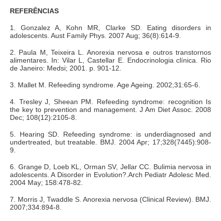
REFERÊNCIAS
1. Gonzalez A, Kohn MR, Clarke SD. Eating disorders in
adolescents. Aust Family Phys. 2007 Aug; 36(8):614-9.
2. Paula M, Teixeira L. Anorexia nervosa e outros transtornos
alimentares. In: Vilar L, Castellar E. Endocrinologia clínica. Rio
de Janeiro: Medsi; 2001. p. 901-12.
3. Mallet M. Refeeding syndrome. Age Ageing. 2002;31:65-6.
4. Tresley J, Sheean PM. Refeeding syndrome: recognition Is
the key to prevention and management. J Am Diet Assoc. 2008
Dec; 108(12):2105-8.
5. Hearing SD. Refeeding syndrome: is underdiagnosed and
undertreated, but treatable. BMJ. 2004 Apr; 17;328(7445):908-
9.
6. Grange D, Loeb KL, Orman SV, Jellar CC. Bulimia nervosa in
adolescents. A Disorder in Evolution?.Arch Pediatr Adolesc Med.
2004 May; 158:478-82.
7. Morris J, Twaddle S. Anorexia nervosa (Clinical Review). BMJ.
2007;334:894-8.