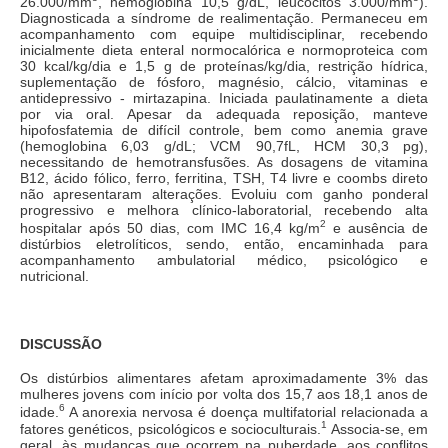
26.000/mm
, hemoglobina 10,5 g/dL, leucócitos 3.000/mm
).
Diagnosticada a síndrome de realimentação. Permaneceu em
acompanhamento com equipe multidisciplinar, recebendo
inicialmente dieta enteral normocalórica e normoproteica com
30 kcal/kg/dia e 1,5 g de proteínas/kg/dia, restrição hídrica,
suplementação de fósforo, magnésio, cálcio, vitaminas e
antidepressivo - mirtazapina. Iniciada paulatinamente a dieta
por via oral. Apesar da adequada reposição, manteve
hipofosfatemia de difícil controle, bem como anemia grave
(hemoglobina 6,03 g/dL; VCM 90,7fL, HCM 30,3 pg),
necessitando de hemotransfusões. As dosagens de vitamina
B12, ácido fólico, ferro, ferritina, TSH, T4 livre e coombs direto
não apresentaram alterações. Evoluiu com ganho ponderal
progressivo e melhora clínico-laboratorial, recebendo alta
2
hospitalar após 50 dias, com IMC 16,4 kg/m
e ausência de
distúrbios eletrolíticos, sendo, então, encaminhada para
acompanhamento ambulatorial médico, psicológico e
nutricional.
DISCUSSÃO
Os distúrbios alimentares afetam aproximadamente 3% das
mulheres jovens com início por volta dos 15,7 aos 18,1 anos de
6
idade.
A anorexia nervosa é doença multifatorial relacionada a
1
fatores genéticos, psicológicos e socioculturais.
Associa-se, em
geral, às mudanças que ocorrem na puberdade, aos conflitos