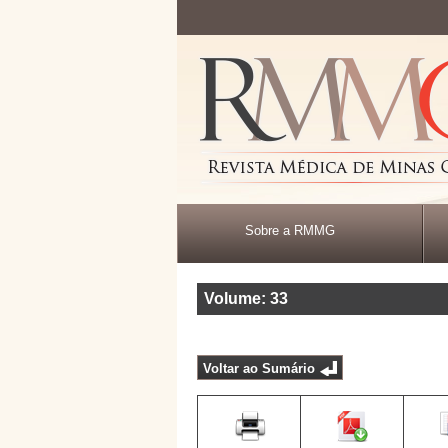
Sobre a RMMG
Volume: 33
Voltar ao Sumário