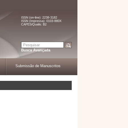
ISSN (on-line): 2238-3182
ISSN (Impressa): 0103-880X
CAPES/Qualis: B2
Busca Avançada
Submissão de Manuscritos