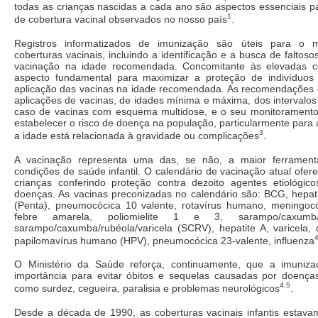
todas as crianças nascidas a cada ano são aspectos essenciais p
1
de cobertura vacinal observados no nosso país
.
Registros informatizados de imunização são úteis para o 
coberturas vacinais, incluindo a identificação e a busca de faltoso
vacinação na idade recomendada. Concomitante às elevadas co
aspecto fundamental para maximizar a proteção de indivíduos
aplicação das vacinas na idade recomendada. As recomendações d
aplicações de vacinas, de idades mínima e máxima, dos intervalo
caso de vacinas com esquema multidose, e o seu monitoramento
estabelecer o risco de doença na população, particularmente par
3
a idade está relacionada à gravidade ou complicações
.
A vacinação representa uma das, se não, a maior ferramen
condições de saúde infantil. O calendário de vacinação atual ofer
crianças conferindo proteção contra dezoito agentes etiológic
doenças. As vacinas preconizadas no calendário são: BCG, hepa
(Penta), pneumocócica 10 valente, rotavírus humano, meningoc
febre amarela, poliomielite 1 e 3, sarampo/caxumba
sarampo/caxumba/rubéola/varicela (SCRV), hepatite A, varicela, di
4
papilomavírus humano (HPV), pneumocócica 23-valente, influenza
O Ministério da Saúde reforça, continuamente, que a imuniz
importância para evitar óbitos e sequelas causadas por doença
4,5
como surdez, cegueira, paralisia e problemas neurológicos
.
Desde a década de 1990, as coberturas vacinais infantis estav