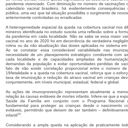
pandemia vivenciado. Com diminuição no número de vacinações 
calendário vacinal brasileiro, há evidentemente consequências
pública, uma vez que tal situação possibilita o surgimento de novo
anteriormente controladas ou erradicadas.
A heterogeneidade espacial da queda na cobertura vacinal nos di
mineiros identificada no estudo suscita uma reflexão sobre a for
da pandemia em cada localidade. Não se sabe se essa maior var
vacinal no ano de 2020 foi em decorrência de verdadeira negligê
rotina ou da não atualização das doses aplicadas no sistema em 
Ao se constatar essa considerável variabilidade nas imuniza
necessidade de um planejamento estratégico condizente com as 
cada localidade e de capacidades ampliadas de humanizaçã
demandas da população e evitar oportunidades perdidas de vac
fato de não existir correlação proporcional entre o número 
19/letalidade e a queda na cobertura vacinal, reforça que o esfo
taxa de imunização e redução do atraso vacinal em crianças de
conjuntamente, em níveis municipal, estadual, federal e global.
As ações de imunoprevenção representam atualmente a meno
relação às causas evitáveis de mortes infantis. Infere-se que a ex
Saúde da Família em conjunto com o Programa Nacional 
fundamental para proteger as crianças desde o nascimento co
evitáveis, permitindo que deixem de ser também – definitivament
10
infantil
.
Considerando a ampla queda na aplicação de praticamente tod