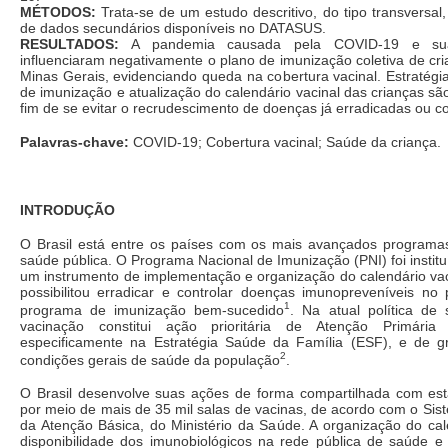
MÉTODOS:
Trata-se de um estudo descritivo, do tipo transversal
de dados secundários disponíveis no DATASUS.
RESULTADOS:
A pandemia causada pela COVID-19 e sua
influenciaram negativamente o plano de imunização coletiva de cr
Minas Gerais, evidenciando queda na cobertura vacinal. Estratégi
de imunização e atualização do calendário vacinal das crianças são
fim de se evitar o recrudescimento de doenças já erradicadas ou c
Palavras-chave:
COVID-19; Cobertura vacinal; Saúde da criança.
INTRODUÇÃO
O Brasil está entre os países com os mais avançados program
saúde pública. O Programa Nacional de Imunização (PNI) foi insti
um instrumento de implementação e organização do calendário vac
possibilitou erradicar e controlar doenças imunopreveníveis no 
1
programa de imunização bem-sucedido
. Na atual política de 
vacinação constitui ação prioritária de Atenção Primári
especificamente na Estratégia Saúde da Família (ESF), e de 
2
condições gerais de saúde da população
.
O Brasil desenvolve suas ações de forma compartilhada com est
por meio de mais de 35 mil salas de vacinas, de acordo com o Si
da Atenção Básica, do Ministério da Saúde. A organização do cal
disponibilidade dos imunobiológicos na rede pública de saúde e