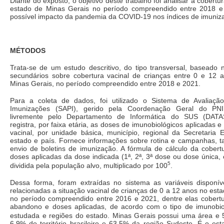
Diante do exposto, o objetivo deste trabalho foi analisar a cobertura
estado de Minas Gerais no período compreendido entre 2018 e
possível impacto da pandemia da COVID-19 nos índices de imuniz
MÉTODOS
Trata-se de um estudo descritivo, do tipo transversal, baseado 
secundários sobre cobertura vacinal de crianças entre 0 e 12 
Minas Gerais, no período compreendido entre 2018 e 2021.
Para a coleta de dados, foi utilizado o Sistema de Avaliaç
Imunizações (SAPI), gerido pela Coordenação Geral do PNI 
livremente pelo Departamento de Informática do SUS (DATA
registra, por faixa etária, as doses de imunobiológicos aplicadas e
vacinal, por unidade básica, município, regional da Secretaria 
estado e país. Fornece informações sobre rotina e campanhas, 
envio de boletins de imunização. A fórmula de cálculo da cober
doses aplicadas da dose indicada (1ª, 2ª, 3ª dose ou dose única,
5
dividida pela população alvo, multiplicado por 100
.
Dessa forma, foram extraídas no sistema as variáveis disponív
relacionadas a situação vacinal de crianças de 0 a 12 anos no est
no período compreendido entre 2016 e 2021, dentre elas cobertur
abandono e doses aplicadas, de acordo com o tipo de imunobioló
estudada e regiões do estado. Minas Gerais possui uma área e
6,9% do território brasileiro e 63,5% da região Sudeste. É o es