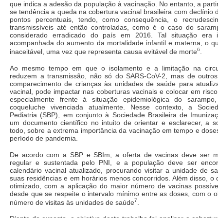
que indica a adesão da população à vacinação. No entanto, a parti
se tendência a queda na cobertura vacinal brasileira com declínio 
pontos percentuais, tendo, como consequência, o recrudesc
transmissíveis até então controladas, como é o caso do saram
considerado erradicado do país em 2016. Tal situação era 
acompanhada do aumento da mortalidade infantil e materna, o q
6
inaceitável, uma vez que representa causa evitável de morte
.
Ao mesmo tempo em que o isolamento e a limitação na circ
reduzem a transmissão, não só do SARS-CoV-2, mas de outros
comparecimento de crianças às unidades de saúde para atualiz
vacinal, pode impactar nas coberturas vacinais e colocar em risc
especialmente frente à situação epidemiológica do sarampo
coqueluche vivenciada atualmente. Nesse contexto, a Socied
Pediatria (SBP), em conjunto à Sociedade Brasileira de Imunizaç
um documento científico no intuito de orientar e esclarecer, a
todo, sobre a extrema importância da vacinação em tempo e dos
período de pandemia.
De acordo com a SBP e SBIm, a oferta de vacinas deve ser m
regular e sustentada pelo PNI, e a população deve ser enco
calendário vacinal atualizado, procurando visitar a unidade de 
suas residências e em horários menos concorridos. Além disso, o 
otimizado, com a aplicação do maior número de vacinas possíve
desde que se respeite o intervalo mínimo entre as doses, com o ob
7
número de visitas às unidades de saúde
.