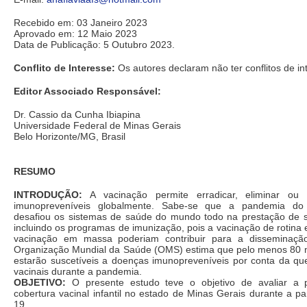
Recebido em: 03 Janeiro 2023
Aprovado em: 12 Maio 2023
Data de Publicação: 5 Outubro 2023.
Conflito de Interesse:
Os autores declaram não ter conflitos de in
Editor Associado Responsável:
Dr. Cassio da Cunha Ibiapina
Universidade Federal de Minas Gerais
Belo Horizonte/MG, Brasil
RESUMO
INTRODUÇÃO:
A vacinação permite erradicar, eliminar ou 
imunopreveníveis globalmente. Sabe-se que a pandemia do 
desafiou os sistemas de saúde do mundo todo na prestação de se
incluindo os programas de imunização, pois a vacinação de rotin
vacinação em massa poderiam contribuir para a disseminaç
Organização Mundial da Saúde (OMS) estima que pelo menos 80 m
estarão suscetíveis a doenças imunopreveníveis por conta da qu
vacinais durante a pandemia.
OBJETIVO:
O presente estudo teve o objetivo de avaliar a 
cobertura vacinal infantil no estado de Minas Gerais durante a 
19.