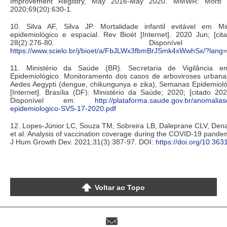
Improvement Registry, May 2016-May 2020. MMWR: Morb 
2020;69(20):630-1.
10. Silva AF, Silva JP. Mortalidade infantil evitável em Mi
epidemiológico e espacial. Rev Bioét [Internet]. 2020 Jun; [ci
28(2):276-80. Disponí
https://www.scielo.br/j/bioet/a/FbJLWx3fbmBrJSmk4xWwhSx/?lang=
11. Ministério da Saúde (BR). Secretaria de Vigilância e
Epidemiológico. Monitoramento dos casos de arboviroses urbanas
Aedes Aegypti (dengue, chikungunya e zika), Semanas Epidemioló
[Internet]. Brasília (DF): Ministério da Saúde; 2020; [citado 20
Disponível em:
http://plataforma.saude.gov.br/anomalias
epidemiologico-SVS-17-2020.pdf
12. Lopes-Júnior LC, Souza TM, Sobreira LB, Daleprane CLV, Dena
et al. Analysis of vaccination coverage during the COVID-19 pandemic
J Hum Growth Dev. 2021;31(3):387-97. DOI:
https://doi.org/10.36
Voltar ao Topo