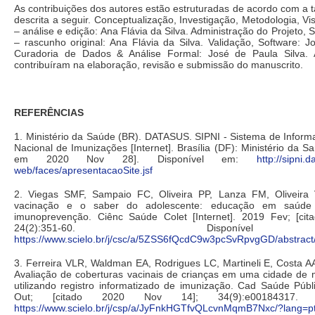
As contribuições dos autores estão estruturadas de acordo com a
descrita a seguir. Conceptualização, Investigação, Metodologia, Vi
– análise e edição: Ana Flávia da Silva. Administração do Projeto, 
– rascunho original: Ana Flávia da Silva. Validação, Software: J
Curadoria de Dados & Análise Formal: José de Paula Silva.
contribuíram na elaboração, revisão e submissão do manuscrito.
REFERÊNCIAS
1. Ministério da Saúde (BR). DATASUS. SIPNI - Sistema de Infor
Nacional de Imunizações [Internet]. Brasília (DF): Ministério da S
em 2020 Nov 28]. Disponível em:
http://sipni.d
web/faces/apresentacaoSite.jsf
2. Viegas SMF, Sampaio FC, Oliveira PP, Lanza FM, Oliveira
vacinação e o saber do adolescente: educação em saúd
imunoprevenção. Ciênc Saúde Colet [Internet]. 2019 Fev; [ci
24(2):351-60. Disponí
https://www.scielo.br/j/csc/a/5ZSS6fQcdC9w3pcSvRpvgGD/abstract
3. Ferreira VLR, Waldman EA, Rodrigues LC, Martineli E, Costa AA
Avaliação de coberturas vacinais de crianças em uma cidade de m
utilizando registro informatizado de imunização. Cad Saúde Públi
Out; [citado 2020 Nov 14]; 34(9):e00184317. D
https://www.scielo.br/j/csp/a/JyFnkHGTfvQLcvnMqmB7Nxc/?lang=p