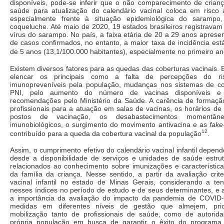
disponíveis, pode-se inferir que o não comparecimento de crian
saúde para atualização do calendário vacinal coloca em risco
especialmente frente à situação epidemiológica do sarampo
coqueluche. Até maio de 2020, 19 estados brasileiros registravam 
vírus do sarampo. No país, a faixa etária de 20 a 29 anos apres
de casos confirmados, no entanto, a maior taxa de incidência es
de 5 anos (13,1/100.000 habitantes), especialmente no primeiro an
Existem diversos fatores para as quedas das coberturas vacinais.
elencar os principais como a falta de percepções do r
imunopreveníveis pela população, mudanças nos sistemas de c
PNI, pelo aumento do número de vacinas disponíveis e 
recomendações pelo Ministério da Saúde. A carência de formaçã
profissionais para a atuação em salas de vacinas, os horários d
postos de vacinação, os desabastecimentos momentân
imunobiológicos, o surgimento do movimento antivacina e as
fake
12
contribuído para a queda da cobertura vacinal da população
.
Assim, o cumprimento efetivo do calendário vacinal infantil depend
desde a disponibilidade de serviços e unidades de saúde estrut
relacionados ao conhecimento sobre imunizações e característic
da família da criança. Nesse sentido, a partir da avaliação crit
vacinal infantil no estado de Minas Gerais, considerando a te
nesses índices no período de estudo e de seus determinantes, e 
a importância da avaliação do impacto da pandemia de COVID-
medidas em diferentes níveis de gestão que almejem, prio
mobilização tanto de profissionais de saúde, como de autorida
própria população em busca de garantir o êxito do programa