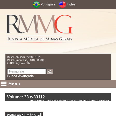
Português
Inglês
ISSN (on-line): 2238-3182
ISSN (Impressa): 0103-880X
CAPES/Qualis: B2
Busca Avançada
Volume: 33
e-33112
DOI: https://dx.doi.org/10.5935/2238-3182.2022e33112
Voltar ao Sumário