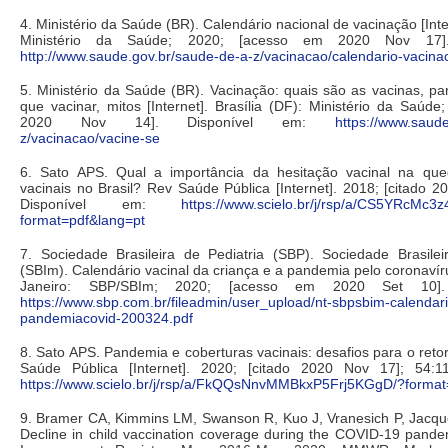
4. Ministério da Saúde (BR). Calendário nacional de vacinação [Inter
Ministério da Saúde; 2020; [acesso em 2020 Nov 17].
http://www.saude.gov.br/saude-de-a-z/vacinacao/calendario-vacina
5. Ministério da Saúde (BR). Vacinação: quais são as vacinas, p
que vacinar, mitos [Internet]. Brasília (DF): Ministério da Saúd
2020 Nov 14]. Disponível em:
https://www.saud
z/vacinacao/vacine-se
6. Sato APS. Qual a importância da hesitação vacinal na que
vacinais no Brasil? Rev Saúde Pública [Internet]. 2018; [citado 2
Disponível em:
https://www.scielo.br/j/rsp/a/CS5YRcM
format=pdf&lang=pt
7. Sociedade Brasileira de Pediatria (SBP). Sociedade Brasile
(SBIm). Calendário vacinal da criança e a pandemia pelo coronavíru
Janeiro: SBP/SBIm; 2020; [acesso em 2020 Set 10].
https://www.sbp.com.br/fileadmin/user_upload/nt-sbpsbim-calendar
pandemiacovid-200324.pdf
8. Sato APS. Pandemia e coberturas vacinais: desafios para o reto
Saúde Pública [Internet]. 2020; [citado 2020 Nov 17]; 54:1
https://www.scielo.br/j/rsp/a/FkQQsNnvMMBkxP5Frj5KGgD/?format
9. Bramer CA, Kimmins LM, Swanson R, Kuo J, Vranesich P, Jacques
Decline in child vaccination coverage during the COVID-19 pande