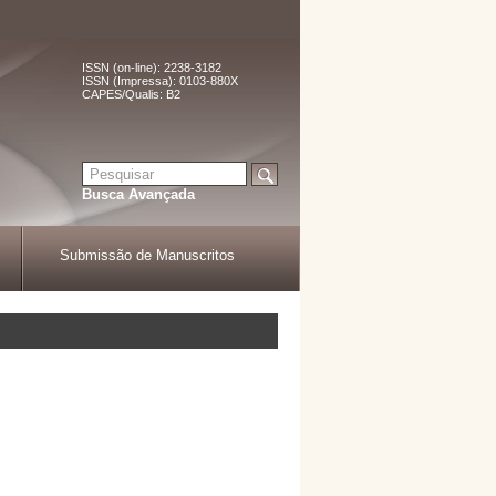
ISSN (on-line): 2238-3182
ISSN (Impressa): 0103-880X
CAPES/Qualis: B2
Busca Avançada
Submissão de Manuscritos