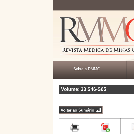
Sobre a RMMG
Volume: 33
S46-S65
Voltar ao Sumário