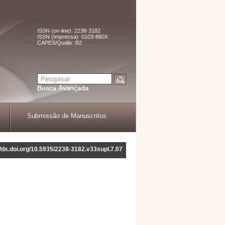
ISSN (on-line): 2238-3182
ISSN (Impressa): 0103-880X
CAPES/Qualis: B2
Busca Avançada
Submissão de Manuscritos
//dx.doi.org/10.5935/2238-3182.v33supl.7.07