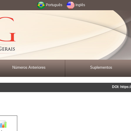
Português
Inglês
Números Anteriores
Suplementos
DOI: https: