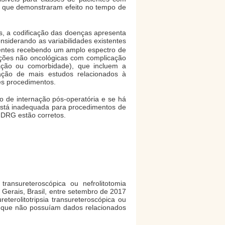
s que demonstraram efeito no tempo de
, a codificação das doenças apresenta
nsiderando as variabilidades existentes
ientes recebendo um amplo espectro de
ições não oncológicas com complicação
ação ou comorbidade), que incluem a
ização de mais estudos relacionados à
ses procedimentos.
o de internação pós-operatória e se há
 está inadequada para procedimentos de
o DRG estão corretos.
transureteroscópica ou nefrolitotomia
s Gerais, Brasil, entre setembro de 2017
eterolitotripsia transureteroscópica ou
s que não possuíam dados relacionados