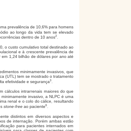
m uma prevalência de 10,6% para homens
sódio ao longo da vida tem se elevado
2
ecorrências dentro de 10 anos
.
, o custo cumulativo total destinado ao
ulacional e à crescente prevalência de
em 1,24 bilhão de dólares por ano até
cedimentos minimamente invasivos, que
ica (UTL) tem se mostrado o tratamento
3
lta efetividade e segurança
.
m cálculos intrarrenais maiores do que
o minimamente invasivo, a NLPC é uma
ma renal e o colo do cálice, resultando
6
us
stone-free
ao paciente
.
mente distintos em diversos aspectos e
mpos de internação. Porém ambas estão
ficação para pacientes internados em
isíveis para classes de pacientes com