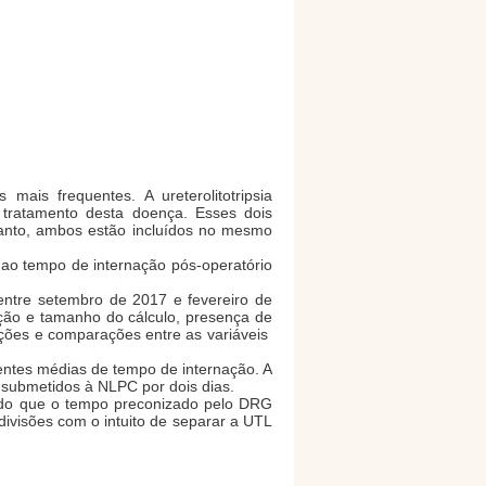
ais frequentes. A ureterolitotripsia
o tratamento desta doença. Esses dois
tanto, ambos estão incluídos no mesmo
 ao tempo de internação pós-operatório
ntre setembro de 2017 e fevereiro de
zação e tamanho do cálculo, presença de
ções e comparações entre as variáveis ​​
tes médias de tempo de internação. A
 submetidos à NLPC por dois dias.
 do que o tempo preconizado pelo DRG
ivisões com o intuito de separar a UTL