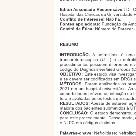
Editor Associado Responsável:
Dr. C
Hospital das Clínicas da Universidade 
Conflito de Interesse:
Não há.
Fontes apoiadoras:
Fundação de Ampa
Comitê de Ética:
Número do Parecer -
RESUMO
INTRODUÇÃO:
A nefrolitíase é uma 
transureteroscópica (UTL) e a nefrol
procedimentos possuem diferentes nív
código do
Diagnosis-Related Groups
(D
OBJETIVO:
Este estudo visa investig
e se devem ser codificados em DRGs 
MÉTODOS:
Foram analisados os pront
2021 em um hospital universitário. As 
comorbidades prévias ou infecção do tra
foram avaliadas pelos testes qui-quad
RESULTADOS:
Apesar de estarem agr
maioria dos pacientes submetidos à UT
CONCLUSÃO:
O estudo demonstrou qu
para este procedimento. Desse modo, é
e NLPC em códigos distintos.
Palavras-chave:
Nefrolitíase; Nefrolit