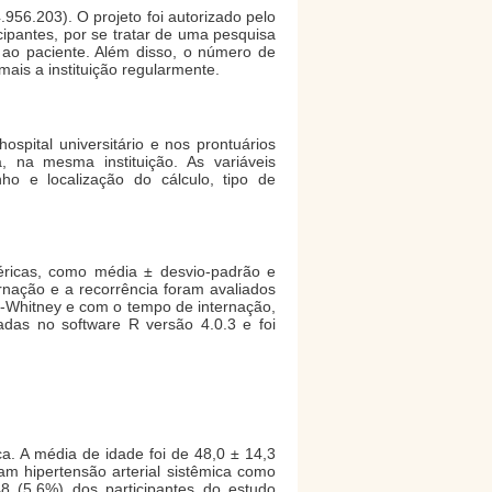
956.203). O projeto foi autorizado pelo
cipantes, por se tratar de uma pesquisa
o ao paciente. Além disso, o número de
mais a instituição regularmente.
spital universitário e nos prontuários
a, na mesma instituição. As variáveis
ho e localização do cálculo, tipo de
méricas, como média ± desvio-padrão e
ernação e a recorrência foram avaliados
n-Whitney e com o tempo de internação,
adas no software R versão 4.0.3 e foi
ca. A média de idade foi de 48,0 ± 14,3
m hipertensão arterial sistêmica como
8 (5,6%) dos participantes do estudo