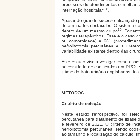
processos de atendimentos semelhante
7-9
internação hospitalar
.
Apesar do grande sucesso alcançado p
determinados obstáculos. O sistema de 
10
dentro de um mesmo grupo
. Portan
regimes terapêuticos. Esse é o caso 
ou comorbidade) e 661 (procediment
nefrolitotomia percutânea e a ureter
variabilidade existente dentro das cirur
Este estudo visa investigar como esse
necessidade de codificá-los em DRGs s
litíase do trato urinário englobados do
MÉTODOS
Critério de seleção
Neste estudo retrospectivo, foi sele
percutânea para tratamento de litíase d
e fevereiro de 2021. O critério de inc
nefrolitotomia percutânea, sendo cod
ao tamanho e localização do cálculo, inv