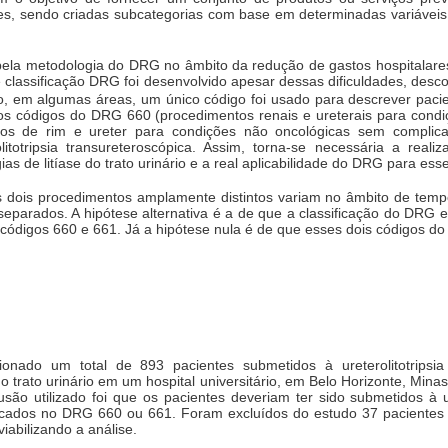
s, sendo criadas subcategorias com base em determinadas variávei
ela metodologia do DRG no âmbito da redução de gastos hospitalares
classificação DRG foi desenvolvido apesar dessas dificuldades, desco
to, em algumas áreas, um único código foi usado para descrever pac
dos códigos do DRG 660 (procedimentos renais e ureterais para cond
os de rim e ureter para condições não oncológicas sem complic
olitotripsia transureteroscópica. Assim, torna-se necessária a real
gias de litíase do trato urinário e a real aplicabilidade do DRG para es
s dois procedimentos amplamente distintos variam no âmbito de temp
eparados. A hipótese alternativa é a de que a classificação do DRG
s códigos 660 e 661. Já a hipótese nula é de que esses dois códigos d
cionado um total de 893 pacientes submetidos à ureterolitotripsia 
o trato urinário em um hospital universitário, em Belo Horizonte, Mina
lusão utilizado foi que os pacientes deveriam ter sido submetidos à ur
ificados no DRG 660 ou 661. Foram excluídos do estudo 37 paciente
iabilizando a análise.