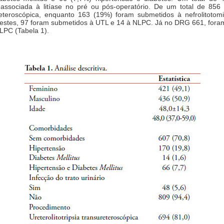
o associada à litíase no pré ou pós-operatório. De um total de 856
ureteroscópica, enquanto 163 (19%) foram submetidos à nefrolitotom
destes, 97 foram submetidos à UTL e 14 à NLPC. Já no DRG 661, fora
LPC (Tabela 1).