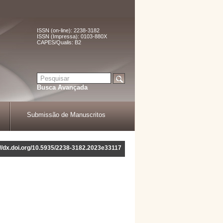
ISSN (on-line): 2238-3182
ISSN (Impressa): 0103-880X
CAPES/Qualis: B2
Busca Avançada
Submissão de Manuscritos
://dx.doi.org/10.5935/2238-3182.2023e33117