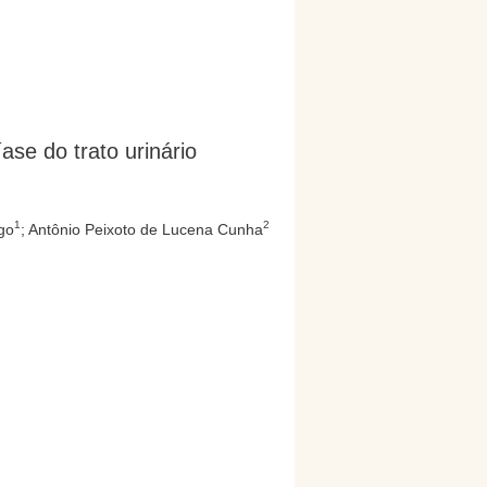
íase do trato urinário
1
2
go
; Antônio Peixoto de Lucena Cunha