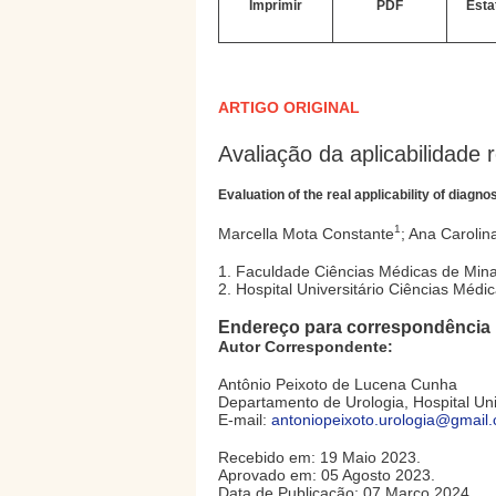
Imprimir
PDF
Esta
ARTIGO ORIGINAL
Avaliação da aplicabilidade r
Evaluation of the real applicability of diagno
1
Marcella Mota Constante
; Ana Carolin
1. Faculdade Ciências Médicas de Minas
2. Hospital Universitário Ciências Médic
Endereço para correspondência
Autor Correspondente:
Antônio Peixoto de Lucena Cunha
Departamento de Urologia, Hospital Univ
E-mail:
antoniopeixoto.urologia@gmail
Recebido em: 19 Maio 2023.
Aprovado em: 05 Agosto 2023.
Data de Publicação: 07 Março 2024.