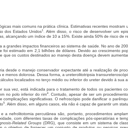
ológicas mais comuns na prática clínica. Estimativas recentes mostra
1
ão dos Estados Unidos
. Além disso, o risco de desenvolver um epi
s, alcançando um índice de 10 a 15%. Existe ainda 50% de risco de r
 a grandes impactos financeiros ao sistema de saúde. No ano de 2000
se foi estimado em 2,1 bilhões de dólares. Devido ao crescimento pop
se que os custos destinados ao manejo desta doença devem aumentar 
varia desde o manejo conservador expectante até a realização de pro
e menos dolorosa. Dessa forma, a ureterolitotripsia transureteroscóp
cálculos localizados no terço médio ou inferior do ureter devido à sua a
or sua vez, está indicada para o tratamento de todos os pacientes co
4
 no polo inferior do rim
. Contudo, apesar de ser um procediment
 complicações significativas. O nefroscópio pode danificar o parênqui
5
to
. Além disso, em alguns casos, ela não é capaz de garantir um stat
ica e a nefrolitotomia percutânea são, portanto, procedimentos ampla
idade, com diferentes taxas de complicações pós-operatórias e te
gnosis-Related Groups
(DRG), que consiste em um sistema de classi
m o objetivo de fornecer um conjunto de produtos ou serviços prev