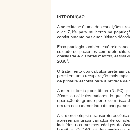
INTRODUÇÃO
A nefrolitíase é uma das condições ur
e de 7,1% para mulheres na populaç
continuamente nas duas últimas década
Essa patologia também está relacionada
cuidado de pacientes com ureterolitía
obesidade e diabetes
mellitus
, estima-
1
2030
.
O tratamento dos cálculos ureterais 
permitem uma recuperação mais rápida 
de primeira escolha para a retirada de 
A nefrolitotomia percutânea (NLPC), p
20mm ou cálculos maiores do que 10mm
operação de grande porte, com risco de
em um risco aumentado de sangramen
A ureterolitotripsia transureteroscóp
apresentam graus variados de complex
incluídas nos mesmos códigos do
Dia
hospitais. O DRG foi desenvolvido co