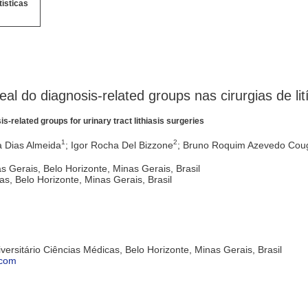
tísticas
eal do diagnosis-related groups nas cirurgias de lit
sis-related groups for urinary tract lithiasis surgeries
1
2
a Dias Almeida
; Igor Rocha Del Bizzone
; Bruno Roquim Azevedo Cou
 Gerais, Belo Horizonte, Minas Gerais, Brasil
as, Belo Horizonte, Minas Gerais, Brasil
ersitário Ciências Médicas, Belo Horizonte, Minas Gerais, Brasil
.com