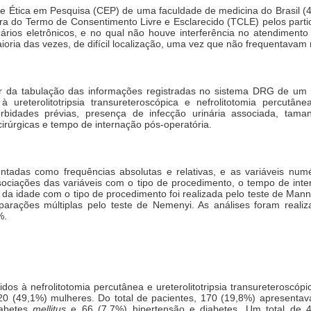
e Ética em Pesquisa (CEP) de uma faculdade de medicina do Brasil (4.
ra do Termo de Consentimento Livre e Esclarecido (TCLE) pelos parti
tuários eletrônicos, e no qual não houve interferência no atendiment
ioria das vezes, de difícil localização, uma vez que não frequentavam 
tir da tabulação das informações registradas no sistema DRG de um ho
à ureterolitotripsia transureteroscópica e nefrolitotomia percutâne
rbidades prévias, presença de infecção urinária associada, taman
irúrgicas e tempo de internação pós-operatória.
entadas como frequências absolutas e relativas, e as variáveis nu
associações das variáveis com o tipo de procedimento, o tempo de int
 da idade com o tipo de procedimento foi realizada pelo teste de Man
parações múltiplas pelo teste de Nemenyi. As análises foram realiz
%.
dos à nefrolitotomia percutânea e ureterolitotripsia transureteroscópi
 (49,1%) mulheres. Do total de pacientes, 170 (19,8%) apresentava
iabetes
mellitus
e 66 (7,7%) hipertensão e diabetes. Um total de 4