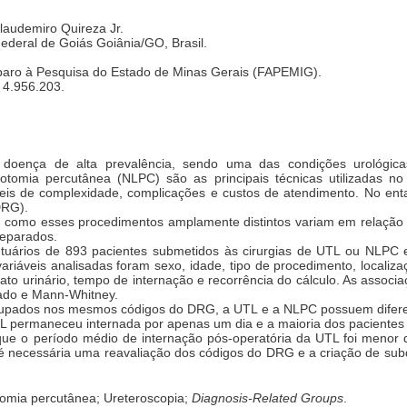
laudemiro Quireza Jr.
Federal de Goiás Goiânia/GO, Brasil.
ro à Pesquisa do Estado de Minas Gerais (FAPEMIG).
 4.956.203.
doença de alta prevalência, sendo uma das condições urológicas m
itotomia percutânea (NLPC) são as principais técnicas utilizadas n
eis de complexidade, complicações e custos de atendimento. No en
RG).
ar como esses procedimentos amplamente distintos variam em relação
separados.
uários de 893 pacientes submetidos às cirurgias de UTL ou NLPC e
variáveis ​​analisadas foram sexo, idade, tipo de procedimento, locali
to urinário, tempo de internação e recorrência do cálculo. As associa
rado e Mann-Whitney.
upados nos mesmos códigos do DRG, a UTL e a NLPC possuem diferen
L permaneceu internada por apenas um dia e a maioria dos pacientes
e o período médio de internação pós-operatória da UTL foi menor
 necessária uma reavaliação dos códigos do DRG e a criação de subd
otomia percutânea; Ureteroscopia;
Diagnosis-Related Groups
.