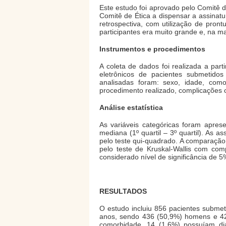
Este estudo foi aprovado pelo Comitê d
Comitê de Ética a dispensar a assinatu
retrospectiva, com utilização de pron
participantes era muito grande e, na ma
Instrumentos e procedimentos
A coleta de dados foi realizada a par
eletrônicos de pacientes submetidos 
analisadas foram: sexo, idade, como
procedimento realizado, complicações c
Análise estatística
As variáveis categóricas foram apres
mediana (1º quartil – 3º quartil). As 
pelo teste qui-quadrado. A comparação
pelo teste de Kruskal-Wallis com com
considerado nível de significância de 5
RESULTADOS
O estudo incluiu 856 pacientes submeti
anos, sendo 436 (50,9%) homens e 420
comorbidade, 14 (1,6%) possuíam d