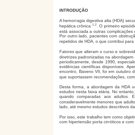
INTRODUÇÃO
A hemorragia digestiva alta (HDA) sec
1,2
hepática crônica
. O primeiro episó
está associada a outras complicações 
Por outro lado, pacientes com obstru
repetidos de HDA, o que contribui para
Fatores que alteram o curso e sobrevi
diretrizes padronizadas na abordagem
periodicamente, desde 1990, especial
evidências científicas disponíveis. 
encontro, Baveno VII, foi em outubro d
que suportassem recomendações, como
Desta forma, a abordagem da HDA var
estudos nesta faixa etária. No entan
quando comparadas aos adultos. E
consideravelmente menores que adult
lado, até mesmo estudos descritivos da 
Por isso, este trabalho tem como obje
com hipertensão porta cirróticos e co