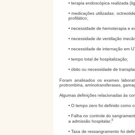
• terapia endoscópica realizada (li
• medicações utilizadas: octreotid
profilático;
• necessidade de hemoterapia e e
• necessidade de ventilação mecân
• necessidade de internação em U
• tempo total de hospitalização;
• óbito ou necessidade de transpl
Foram analisados os exames laborat
protrombina, aminotransferases, gamaglut
Algumas definições relacionadas às co
• O tempo zero foi definido como
• Falha no controle do sangrament
5
a admissão hospitalar;
• Taxa de ressangramento foi def