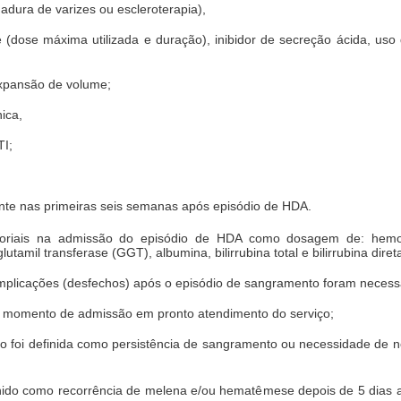
gadura de varizes ou escleroterapia),
e (dose máxima utilizada e duração), inibidor de secreção ácida, uso d
xpansão de volume;
ica,
TI;
ante nas primeiras seis semanas após episódio de HDA.
oriais na admissão do episódio de HDA como dosagem de: hemogl
amil transferase (GGT), albumina, bilirrubina total e bilirrubina direta
mplicações (desfechos) após o episódio de sangramento foram necessá
 o momento de admissão em pronto atendimento do serviço;
o foi definida como persistência de sangramento ou necessidade de n
inido como recorrência de melena e/ou hematêmese depois de 5 dias 