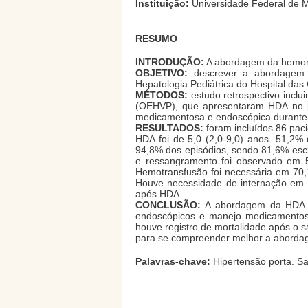
Instituição:
Universidade Federal de M
RESUMO
INTRODUÇÃO:
A abordagem da hemorrag
OBJETIVO:
descrever a abordagem h
Hepatologia Pediátrica do Hospital das
MÉTODOS:
estudo retrospectivo inclu
(OEHVP), que apresentaram HDA no pe
medicamentosa e endoscópica durante 
RESULTADOS:
foram incluídos 86 pac
HDA foi de 5,0 (2,0-9,0) anos. 51,2
94,8% dos episódios, sendo 81,6% escl
e ressangramento foi observado em 5,
Hemotransfusão foi necessária em 70,
Houve necessidade de internação em 
após HDA.
CONCLUSÃO:
A abordagem da HDA e
endoscópicos e manejo medicamentoso 
houve registro de mortalidade após o 
para se compreender melhor a abordage
Palavras-chave:
Hipertensão porta. Sa