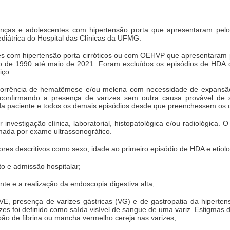
crianças e adolescentes com hipertensão porta que apresentaram pe
diátrica do Hospital das Clínicas da UFMG.
tes com hipertensão porta cirróticos ou com OEHVP que apresentaram
o de 1990 até maio de 2021. Foram excluídos os episódios de HD
iço.
corrência de hematêmese e/ou melena com necessidade de expansão 
confirmando a presença de varizes sem outra causa provável de
da paciente e todos os demais episódios desde que preenchessem os cr
r investigação clínica, laboratorial, histopatológica e/ou radiológica.
irmada por exame ultrassonográfico.
res descritivos como sexo, idade ao primeiro episódio de HDA e etiolo
to e admissão hospitalar;
te e a realização da endoscopia digestiva alta;
, presença de varizes gástricas (VG) e de gastropatia da hiperten
zes foi definido como saída visível de sangue de uma variz. Estigmas
ão de fibrina ou mancha vermelho cereja nas varizes;