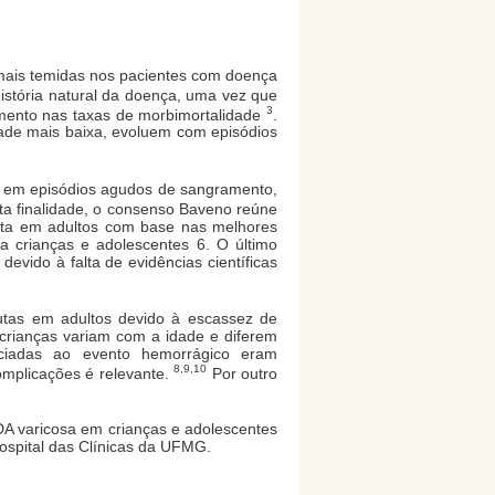
 mais temidas nos pacientes com doença
istória natural da doença, uma vez que
3
umento nas taxas de morbimortalidade
.
ade mais baixa, evoluem com episódios
de em episódios agudos de sangramento,
ta finalidade, o consenso Baveno reúne
orta em adultos com base nas melhores
a crianças e adolescentes 6. O último
evido à falta de evidências científicas
utas em adultos devido à escassez de
crianças variam com a idade e diferem
ciadas ao evento hemorrágico eram
8,9,10
omplicações é relevante.
Por outro
DA varicosa em crianças e adolescentes
ospital das Clínicas da UFMG.