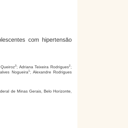
olescentes com hipertensão
3
2
 Queiroz
; Adriana Teixeira Rodrigues
;
1
alves Nogueira
; Alexandre Rodrigues
deral de Minas Gerais, Belo Horizonte,