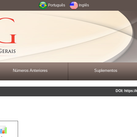
Português
Inglês
Números Anteriores
Suplementos
DOI: https: