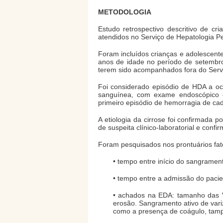
METODOLOGIA
Estudo retrospectivo descritivo de 
atendidos no Serviço de Hepatologia Pe
Foram incluídos crianças e adolescen
anos de idade no período de setembr
terem sido acompanhados fora do Serv
Foi considerado episódio de HDA a o
sanguínea, com exame endoscópico 
primeiro episódio de hemorragia de ca
A etiologia da cirrose foi confirmada po
de suspeita clínico-laboratorial e conf
Foram pesquisados nos prontuários fato
• tempo entre início do sangramen
• tempo entre a admissão do pacien
• achados na EDA: tamanho das VE
erosão. Sangramento ativo de vari
como a presença de coágulo, tamp