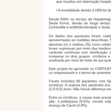
que resultou em internação hospit
• A mortalidade devido à HDA foi 
Desde 2004, no serviço de Hepatologi
Desta forma, devido ao longo tempo
(octreotide e antibioticoterapia) e tax
Os dados dos pacientes foram colet
apresentadas as medidas descritivas,
absoluta (n) e relativa (%) como estat
foram expressas por meio das medianas
variáveis contínuas com distribuiçã
comparar os dois grupos, cirróticos e
analisada por meio do teste de qui-qua
Este projeto foi aprovado no COEP/UF
ou responsáveis e o termo de assentim
Foram incluídos 86 pacientes com 
cirróticos. A maioria dos pacientes e
(2,0-9,0) anos. Não houve diferença es
Entre os cirróticos, a causa mais preval
alfa- 1-antitripsina (9,5%), cirrose 
doença de Caroli (4,8%).