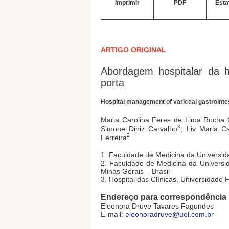
Imprimir
PDF
Esta
ARTIGO ORIGINAL
Abordagem hospitalar da h
porta
Hospital management of variceal gastrointes
Maria Carolina Feres de Lima Rocha
3
Simone Diniz Carvalho
; Liv Maria C
2
Ferreira
1. Faculdade de Medicina da Universida
2. Faculdade de Medicina da Universid
Minas Gerais – Brasil
3. Hospital das Clínicas, Universidade 
Endereço para correspondência
Eleonora Druve Tavares Fagundes
E-mail:
eleonoradruve@uol.com.br