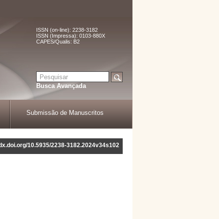
ISSN (on-line): 2238-3182
ISSN (Impressa): 0103-880X
CAPES/Qualis: B2
Busca Avançada
Submissão de Manuscritos
//dx.doi.org/10.5935/2238-3182.2024v34s102