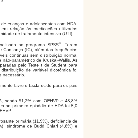
5
;
m de crianças e adolescentes com HDA.
em relação às medicações utilizadas
unidade de tratamento intensivo (UTI).
®
analisado no programa SPSS
. Foram
de Confiança (IC), além das frequências
áveis contínuas sem distribuição normal
 não-paramétrico de Kruskal-Wallis. As
paradas pelo Teste t de Student para
istribuição de variável dicotômica foi
e necessário.
ento Livre e Esclarecido para os pais
HDA, sendo 51,2% com OEHVP e 48,8%
es no primeiro episódio de HDA foi 5,0
OEHVP.
erosante primária (11,9%), deficiência de
,8%), síndrome de Budd Chiari (4,8%) e