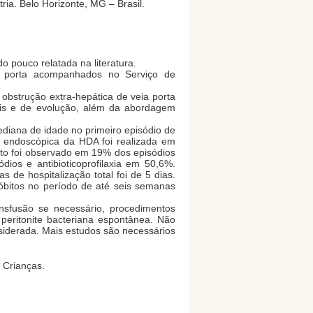
a. Belo Horizonte, MG – Brasil.
 pouco relatada na literatura.
o porta acompanhados no Serviço de
 obstrução extra-hepática de veia porta
ais e de evolução, além da abordagem
diana de idade no primeiro episódio de
 endoscópica da HDA foi realizada em
nto foi observado em 19% dos episódios
ios e antibioticoprofilaxia em 50,6%.
e hospitalização total foi de 5 dias.
bitos no período de até seis semanas
fusão se necessário, procedimentos
peritonite bacteriana espontânea. Não
siderada. Mais estudos são necessários
 Crianças.