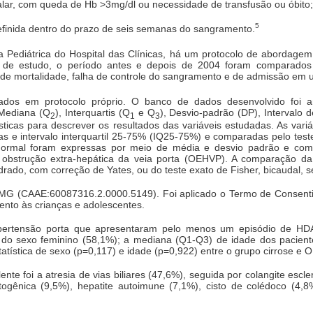
alar, com queda de Hb >3mg/dl ou necessidade de transfusão ou óbito
5
definida dentro do prazo de seis semanas do sangramento.
a Pediátrica do Hospital das Clínicas, há um protocolo de abordage
 de estudo, o período antes e depois de 2004 foram comparados 
as de mortalidade, falha de controle do sangramento e de admissão em 
ados em protocolo próprio. O banco de dados desenvolvido foi 
 Mediana (Q
), Interquartis (Q
e Q
), Desvio-padrão (DP), Intervalo 
2
1
3
ísticas para descrever os resultados das variáveis estudadas. As vari
 e intervalo interquartil 25-75% (IQ25-75%) e comparadas pelo teste
o normal foram expressas por meio de média e desvio padrão e com
 obstrução extra-hepática da veia porta (OEHVP). A comparação da d
drado, com correção de Yates, ou do teste exato de Fisher, bicaudal, s
MG (CAAE:60087316.2.0000.5149). Foi aplicado o Termo de Consentim
ento às crianças e adolescentes.
hipertensão porta que apresentaram pelo menos um episódio de 
ra do sexo feminino (58,1%); a mediana (Q1-Q3) de idade dos pacient
tatística de sexo (p=0,117) e idade (p=0,922) entre o grupo cirrose e 
ente foi a atresia de vias biliares (47,6%), seguida por colangite escl
criptogênica (9,5%), hepatite autoimune (7,1%), cisto de colédoco (4