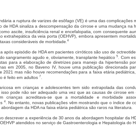
undária a ruptura de varizes de esôfago (VE) é uma das complicações
dio de HDA sinaliza a descompensação da cirrose e uma mudança na h
como ascite, insuficiência renal e encefalopatia, com consequente a
ção extrahepática da veia porta (OEHVP), embora apresentem mortalid
4
 taxas consideráveis de morbidade.
da após episódio de HDA em pacientes cirróticos são uso de octreoti
5
 do sangramento agudo e, obviamente, transplante hepático
. Com es
istas para a elaboração de diretrizes para manejo da hipertensão p
Apenas em 2005, no Baveno IV, houve uma publicação direcionada par
e 2021 mas não houve recomendações para a faixa etária pediátrica, d
7
 é feito em adultos
.
icosa em crianças e adolescentes tem sido extrapolada das cond
to, isso pode não ser adequado uma vez que as causas de cirrose em 
m crianças acreditava-se que a mortalidade e morbidade asso
4
os
. No entanto, novas publicações vêm mostrando que o índice de c
abordagem da HDA na faixa etária pediátrica são raros na literatura.
tivo descrever a experiência de 30 anos da abordagem hospitalar da H
m OEHVP atendidos no serviço de Gastroenterologia e Hepatologia do H