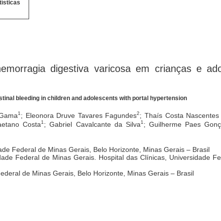
tísticas
emorragia digestiva varicosa em crianças e ad
tinal bleeding in children and adolescents with portal hypertension
1
2
 Gama
; Eleonora Druve Tavares Fagundes
; Thaís Costa Nascentes
1
1
aetano Costa
; Gabriel Cavalcante da Silva
; Guilherme Paes Gonç
de Federal de Minas Gerais, Belo Horizonte, Minas Gerais – Brasil
ade Federal de Minas Gerais. Hospital das Clínicas, Universidade Fe
Federal de Minas Gerais, Belo Horizonte, Minas Gerais – Brasil