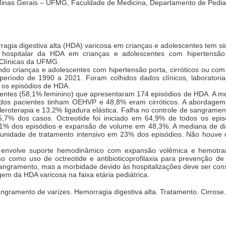
inas Gerais – UFMG, Faculdade de Medicina, Departamento de Pediatri
ia digestiva alta (HDA) varicosa em crianças e adolescentes tem sido
ospitalar da HDA em crianças e adolescentes com hipertensã
 Clínicas da UFMG.
indo crianças e adolescentes com hipertensão porta, cirróticos ou com
ríodo de 1990 a 2021. Foram colhidos dados clínicos, laboratori
os episódios de HDA.
ientes (58,1% feminino) que apresentaram 174 episódios de HDA. A me
% dos pacientes tinham OEHVP e 48,8% eram cirróticos. A abordagem
eroterapia e 13,2% ligadura elástica. Falha no controle de sangrame
7% dos casos. Octreotide foi iniciado em 64,9% de todos os episód
1% dos episódios e expansão de volume em 48,3%. A mediana de dias d
unidade de tratamento intensivo em 23% dos episódios. Não houve ó
nvolve suporte hemodinâmico com expansão volêmica e hemotrans
como uso de octreotide e antibioticoprofilaxia para prevenção de 
sangramento, mas a morbidade devido às hospitalizações deve ser con
m da HDA varicosa na faixa etária pediátrica.
ngramento de varizes. Hemorragia digestiva alta. Tratamento. Cirrose.