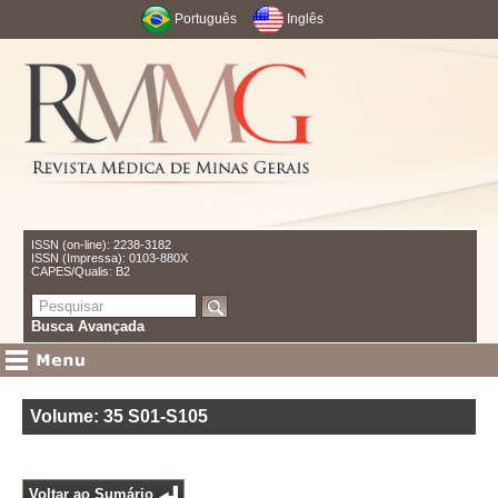
Português
Inglês
ISSN (on-line): 2238-3182
ISSN (Impressa): 0103-880X
CAPES/Qualis: B2
Busca Avançada
Volume: 35
S01-S105
Voltar ao Sumário