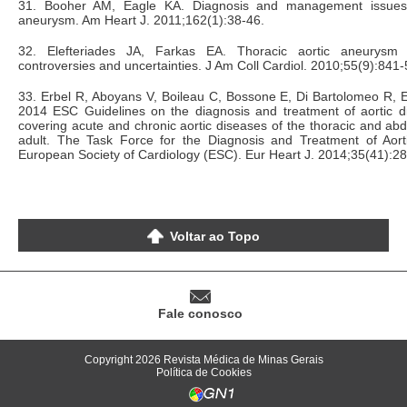
31. Booher AM, Eagle KA. Diagnosis and management issues i
aneurysm. Am Heart J. 2011;162(1):38-46.
32. Elefteriades JA, Farkas EA. Thoracic aortic aneurysm cl
controversies and uncertainties. J Am Coll Cardiol. 2010;55(9):841-
33. Erbel R, Aboyans V, Boileau C, Bossone E, Di Bartolomeo R, E
2014 ESC Guidelines on the diagnosis and treatment of aortic 
covering acute and chronic aortic diseases of the thoracic and abd
adult. The Task Force for the Diagnosis and Treatment of Aort
European Society of Cardiology (ESC). Eur Heart J. 2014;35(41):2
Voltar ao Topo
Fale conosco
Copyright 2026 Revista Médica de Minas Gerais
Política de Cookies