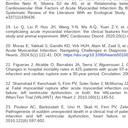
Bomfim Neto R, Silveira DJ de AS, et al. Relationship betw
Cardiovascular Risk Factors of Acute Myocardial Infarction By B
Systematic Review of the Literature With an Ecological Study.
e337111436436.
19. Lu Q, Liu P, Huo JH, Wang Y-N, Ma A-Q, Yuan Z-Y, et al
complicating acute myocardial infarction: the clinical features fr
study and animal experiment. BMC Cardiovasc Disord. 2020;20(1):
20. Moras E, Yakkali S, Gandhi KD, Virk HUH, Alam M, Zaid S, et a
Acute Myocardial Infarction: Navigating Challenges in Diagnos
Hearts. 2024;5(1):122-41. DOI:
https://doi.org/10.3390/hearts5010
21. Figueras J, Alcalde O, Barrabés JA, Serra V, Alguersuari J, Co
Changes in hospital mortality rates in 425 patients with acute ST-
infarction and cardiac rupture over a 30-year period. Circulation. 
22. Shamshad F, Kenchaiah S, Finn PV, Soler-Soler J, McMurray JJ
al. Fatal myocardial rupture after acute myocardial infarction c
failure, left ventricular dysfunction, or both: the VALsartan I
iNfarcTion Trial (VALIANT). Am Heart J. 2010;160(1):145-51.
23. Pouleur AC, Barkoudah E, Uno H, Skali H, Finn PV, Zelen
Pathogenesis of sudden unexpected death in a clinical trial of pati
infarction and left ventricular dysfunction, heart failure, or 
2010;122(6):597-602.