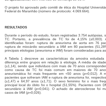
O projeto foi aprovado pelo comitê de ética do Hospital Universitá
Federal do Maranhão (número de protocolo: 4.069.664).
RESULTADOS
Durante o período do estudo, foram registradas 3.754 autópsias,
TC. Portanto, a prevalência de TC foi de 4,15% (±0,003).
identificadas foram: ruptura de aneurisma de aorta em 76 pa
ruptura de miocárdio secundário a IAM em 80 pacientes (51,28
principais etiologias (aneurisma e IAM) foram consideradas para as
A Tabela 1 descreve as características da amostra estudad
diferença entre grupos em relação à etiologia. A média de idade
(±1,14), sendo que indivíduos com mais de 70 anos correspond
como causa de TC foi mais comum em maiores de 70 ano
aneurismática foi mais frequente em <50 anos (
p
=0,012). A 
pacientes que sofreram IAM e ruptura de aneurisma foi, respecti
(±1,47) e 64,97 anos (±1,71). O sexo feminino foi o mais fre
principal local do óbito foi o hospital (51,55%). Pacientes com
secundário à IAM (
p
=0,041). O achado de aterosclerose foi m
casos de IAM (
p
=0,026).