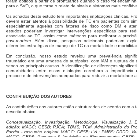
foram obtidos a partir de prontuários quando o caso foi encamin
para o SVO, o que torna o relato de sinais e sintomas mais confiáve
Os achados deste estudo têm importantes implicações clínicas. Pro
devem estar atentos à possibilidade de TC em pacientes com sin
especialmente aqueles com fatores de risco como DM e atero
estudos poderiam investigar intervenções específicas para red
associada ao TC, assim como métodos para melhorar a precisã
post-mortem
. Além disso, pesquisas adicionais poderiam expl
diferentes estratégias de manejo de TC na mortalidade e morbilida
Em conclusão, nosso estudo revelou uma prevalência signif
traumático em uma amostra de autópsias, com IAM e ruptura de 
sendo as principais causas. A identificação de diferenças significa
comorbidades entre essas etiologias corrobora a importância
precoce e de intervenções adequadas para reduzir a mortalidade 
CONTRIBUIÇÃO DOS AUTORES
As contribuições dos autores estão estruturadas de acordo com a
descrita abaixo:
Conceptualização, Investigação, Metodologia, Visualização & E
edição: MAGC; GESB; RJCA; TBMS; TCM. Administração do Proj
Escrita - rascunho original: MAGC; GESB; LVL; PMBS; DRDD. Val
MAGC; GESB; Recursos & Aquisição de Financiamento: GESB; 