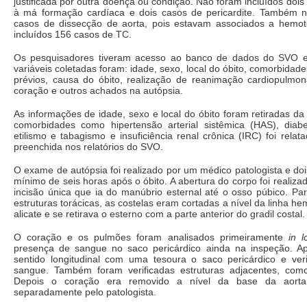
justificada por outra doença ou condição. Não foram incluídos dois
à má formação cardíaca e dois casos de pericardite. Também n
casos de dissecção de aorta, pois estavam associados a hemot
incluídos 156 casos de TC.
Os pesquisadores tiveram acesso ao banco de dados do SVO e 
variáveis coletadas foram: idade, sexo, local do óbito, comorbidade
prévios, causa do óbito, realização de reanimação cardiopulmo
coração e outros achados na autópsia.
As informações de idade, sexo e local do óbito foram retiradas d
comorbidades como hipertensão arterial sistêmica (HAS), dia
etilismo e tabagismo e insuficiência renal crônica (IRC) foi relat
preenchida nos relatórios do SVO.
O exame de autópsia foi realizado por um médico patologista e do
mínimo de seis horas após o óbito. A abertura do corpo foi realiz
incisão única que ia do manúbrio esternal até o osso púbico. Pa
estruturas torácicas, as costelas eram cortadas a nível da linha h
alicate e se retirava o esterno com a parte anterior do gradil costal.
O coração e os pulmões foram analisados primeiramente
in l
presença de sangue no saco pericárdico ainda na inspeção. A
sentido longitudinal com uma tesoura o saco pericárdico e veri
sangue. Também foram verificadas estruturas adjacentes, como
Depois o coração era removido a nível da base da aorta
separadamente pelo patologista.