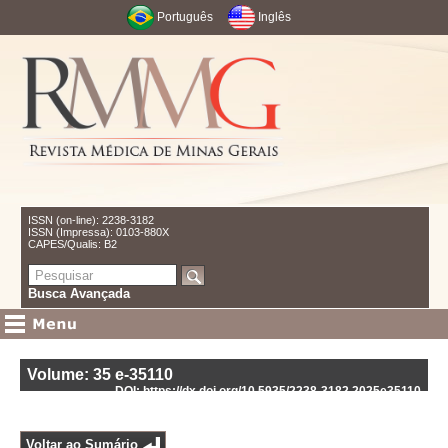
Português
Inglês
ISSN (on-line): 2238-3182
ISSN (Impressa): 0103-880X
CAPES/Qualis: B2
Busca Avançada
Volume: 35
e-35110
DOI: https://dx.doi.org/10.5935/2238-3182.2025e35110
Voltar ao Sumário