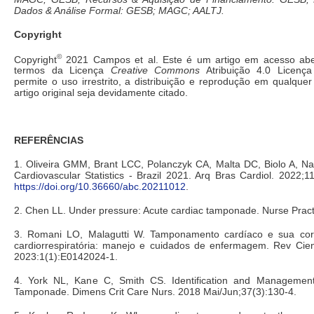
Dados & Análise Formal: GESB; MAGC; AALTJ.
Copyright
©
Copyright
2021 Campos et al. Este é um artigo em acesso aber
termos da Licença
Creative Commons
Atribuição 4.0 Licença
permite o uso irrestrito, a distribuição e reprodução em qualqu
artigo original seja devidamente citado.
REFERÊNCIAS
1. Oliveira GMM, Brant LCC, Polanczyk CA, Malta DC, Biolo A, Na
Cardiovascular Statistics - Brazil 2021. Arq Bras Cardiol. 2022;1
https://doi.org/10.36660/abc.20211012
.
2. Chen LL. Under pressure: Acute cardiac tamponade. Nurse Pract
3. Romani LO, Malagutti W. Tamponamento cardíaco e sua cor
cardiorrespiratória: manejo e cuidados de enfermagem. Rev Cient
2023:1(1):E0142024-1.
4. York NL, Kane C, Smith CS. Identification and Management
Tamponade. Dimens Crit Care Nurs. 2018 Mai/Jun;37(3):130-4.