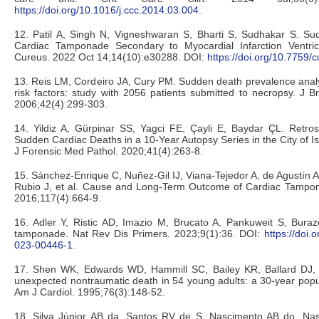
https://doi.org/10.1016/j.ccc.2014.03.004
.
12. Patil A, Singh N, Vigneshwaran S, Bharti S, Sudhakar S. S
Cardiac Tamponade Secondary to Myocardial Infarction Ventric
Cureus. 2022 Oct 14;14(10):e30288. DOI:
https://doi.org/10.7759/
13. Reis LM, Cordeiro JA, Cury PM. Sudden death prevalence anal
risk factors: study with 2056 patients submitted to necropsy. J 
2006;42(4):299-303.
14. Yildiz A, Gürpinar SS, Yagci FE, Çayli E, Baydar ÇL. Retros
Sudden Cardiac Deaths in a 10-Year Autopsy Series in the City of I
J Forensic Med Pathol. 2020;41(4):263-8.
15. Sánchez-Enrique C, Nuñez-Gil IJ, Viana-Tejedor A, de Agustín A
Rubio J, et al. Cause and Long-Term Outcome of Cardiac Tampon
2016;117(4):664-9.
16. Adler Y, Ristic AD, Imazio M, Brucato A, Pankuweit S, Burazo
tamponade. Nat Rev Dis Primers. 2023;9(1):36. DOI:
https://doi
023-00446-1
.
17. Shen WK, Edwards WD, Hammill SC, Bailey KR, Ballard DJ,
unexpected nontraumatic death in 54 young adults: a 30-year popu
Am J Cardiol. 1995;76(3):148-52.
18. Silva Júnior AB da, Santos RV de S, Nascimento AB do, N