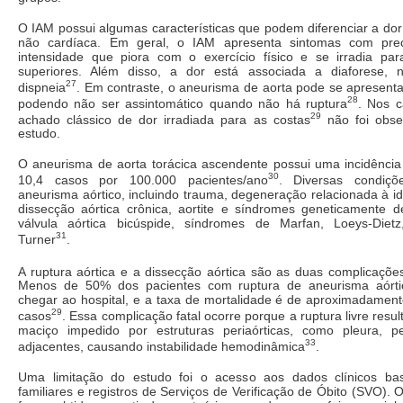
O IAM possui algumas características que podem diferenciar a dor
não cardíaca. Em geral, o IAM apresenta sintomas com preco
intensidade que piora com o exercício físico e se irradia pa
superiores. Além disso, a dor está associada a diaforese, 
27
dispneia
. Em contraste, o aneurisma de aorta pode se apresenta
28
podendo não ser assintomático quando não há ruptura
. Nos c
29
achado clássico de dor irradiada para as costas
não foi obse
estudo.
O aneurisma de aorta torácica ascendente possui uma incidência
30
10,4 casos por 100.000 pacientes/ano
. Diversas condiç
aneurisma aórtico, incluindo trauma, degeneração relacionada à id
dissecção aórtica crônica, aortite e síndromes geneticamente 
válvula aórtica bicúspide, síndromes de Marfan, Loeys-Dietz
31
Turner
.
A ruptura aórtica e a dissecção aórtica são as duas complicaçõe
Menos de 50% dos pacientes com ruptura de aneurisma aórti
chegar ao hospital, e a taxa de mortalidade é de aproximadame
29
casos
. Essa complicação fatal ocorre porque a ruptura livre res
maciço impedido por estruturas periaórticas, como pleura, p
33
adjacentes, causando instabilidade hemodinâmica
.
Uma limitação do estudo foi o acesso aos dados clínicos ba
familiares e registros de Serviços de Verificação de Óbito (SVO). 