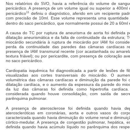
Nos relatórios do SVO, havia a referência do volume de sangu
pericárdico. A presença de um volume igual ou superior a 400ml
11
pericárdico
definiu o diagnóstico, aferido em um recipiente pad
com precisão de 10ml. Esse volume representa uma quantidade 
dentro do saco pericárdico, que normalmente possui de 20 a 60ml e
A causa do TC por ruptura de aneurisma de aorta foi definida pe
dilatação aneurismática e da falta de continuidade da estrutura; 
miocárdio secundária à ruptura de miocárdio por IAM foi consid
perda da continuidade das paredes das câmaras cardíacas r
presença de IAM transmural recente (cor acastanhada ou amarel
textura friável); ou por pericardite, com presença de coloração 
no saco pericárdico.
Cardiopatia isquêmica foi diagnosticada a partir de lesões de f
visualizadas aos cortes transversais do miocárdio. O aume
volumétrica das câmaras cardíacas e diminuição da parede foi 
dilatação cardíaca, e o aumento da espessura da parede do mioc
da luz das câmaras foi definida como hipertrofia cardíaca
considerada quando houve consolidação, com saída de secr
parênquima pulmonar.
A presença de aterosclerose foi definida quando havia de
ateroscleróticas em coronárias, aorta e outros vasos do corpo.
caracterizada quando havia diminuição do volume renal e diminuiç
córtico-medular. A presença de congestão pulmonar, hepática, es
definida quando havia acúmulo líquido no parênquima dos respe