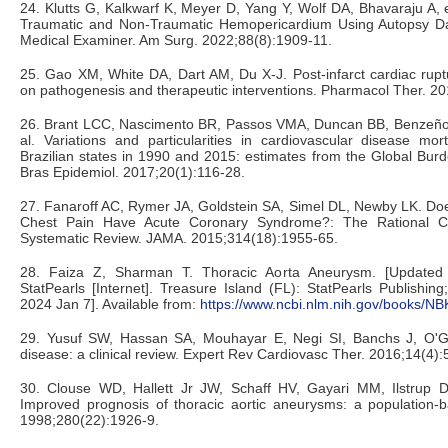
24. Klutts G, Kalkwarf K, Meyer D, Yang Y, Wolf DA, Bhavaraju A, e
Traumatic and Non-Traumatic Hemopericardium Using Autopsy D
Medical Examiner. Am Surg. 2022;88(8):1909-11.
25. Gao XM, White DA, Dart AM, Du X-J. Post-infarct cardiac ruptu
on pathogenesis and therapeutic interventions. Pharmacol Ther. 2
26. Brant LCC, Nascimento BR, Passos VMA, Duncan BB, Benzeñor
al. Variations and particularities in cardiovascular disease mort
Brazilian states in 1990 and 2015: estimates from the Global Bur
Bras Epidemiol. 2017;20(1):116-28.
27. Fanaroff AC, Rymer JA, Goldstein SA, Simel DL, Newby LK. Doe
Chest Pain Have Acute Coronary Syndrome?: The Rational Cli
Systematic Review. JAMA. 2015;314(18):1955-65.
28. Faiza Z, Sharman T. Thoracic Aorta Aneurysm. [Updated
StatPearls [Internet]. Treasure Island (FL): StatPearls Publishing
2024 Jan 7]. Available from:
https://www.ncbi.nlm.nih.gov/books/N
29. Yusuf SW, Hassan SA, Mouhayar E, Negi SI, Banchs J, O'Ga
disease: a clinical review. Expert Rev Cardiovasc Ther. 2016;14(4):
30. Clouse WD, Hallett Jr JW, Schaff HV, Gayari MM, Ilstrup 
Improved prognosis of thoracic aortic aneurysms: a population-
1998;280(22):1926-9.