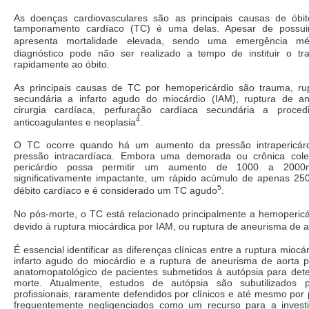
As doenças cardiovasculares são as principais causas de ób
tamponamento cardíaco (TC) é uma delas. Apesar de possuir 
apresenta mortalidade elevada, sendo uma emergência mé
diagnóstico pode não ser realizado a tempo de instituir o tr
rapidamente ao óbito.
As principais causas de TC por hemopericárdio são trauma, ru
secundária a infarto agudo do miocárdio (IAM), ruptura de a
cirurgia cardíaca, perfuração cardíaca secundária a procedi
4
anticoagulantes e neoplasia
.
O TC ocorre quando há um aumento da pressão intrapericár
pressão intracardíaca. Embora uma demorada ou crônica cole
pericárdio possa permitir um aumento de 1000 a 2000
significativamente impactante, um rápido acúmulo de apenas 25
5
débito cardíaco e é considerado um TC agudo
.
No pós-morte, o TC está relacionado principalmente a hemopericá
devido à ruptura miocárdica por IAM, ou ruptura de aneurisma de a
É essencial identificar as diferenças clínicas entre a ruptura mioc
infarto agudo do miocárdio e a ruptura de aneurisma de aorta 
anatomopatológico de pacientes submetidos à autópsia para det
morte. Atualmente, estudos de autópsia são subutilizados
profissionais, raramente defendidos por clínicos e até mesmo por 
frequentemente negligenciados como um recurso para a invest