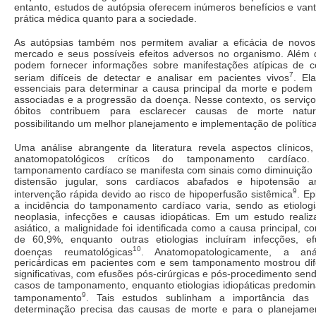
entanto, estudos de autópsia oferecem inúmeros benefícios e van
prática médica quanto para a sociedade.
As autópsias também nos permitem avaliar a eficácia de novo
mercado e seus possíveis efeitos adversos no organismo. Além d
podem fornecer informações sobre manifestações atípicas de 
7
seriam difíceis de detectar e analisar em pacientes vivos
. El
essenciais para determinar a causa principal da morte e podem e
associadas e a progressão da doença. Nesse contexto, os serviço
óbitos contribuem para esclarecer causas de morte natura
possibilitando um melhor planejamento e implementação de polític
Uma análise abrangente da literatura revela aspectos clínicos,
anatomopatológicos críticos do tamponamento cardíaco.
tamponamento cardíaco se manifesta com sinais como diminuição d
distensão jugular, sons cardíacos abafados e hipotensão art
9
intervenção rápida devido ao risco de hipoperfusão sistêmica
. E
a incidência do tamponamento cardíaco varia, sendo as etiolo
neoplasia, infecções e causas idiopáticas. Em um estudo real
asiático, a malignidade foi identificada como a causa principal, 
de 60,9%, enquanto outras etiologias incluíram infecções, e
10
doenças reumatológicas
. Anatomopatologicamente, a an
pericárdicas em pacientes com e sem tamponamento mostrou dife
significativas, com efusões pós-cirúrgicas e pós-procedimento s
casos de tamponamento, enquanto etiologias idiopáticas predomi
9
tamponamento
. Tais estudos sublinham a importância das
determinação precisa das causas de morte e para o planejamen