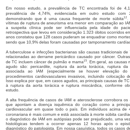
Em nosso estudo, a prevalência de TC encontrada foi de 4,
prevalência de 4,74%, evidenciada em outro estudo com 2
12
demonstrando que é uma causa frequente de morte súbita
.
vítimas de ruptura de aneurisma era menor em comparação ao IAM
a suspeita clínica pode ser influenciada pela idade do paci
retrospectiva que levou em consideração 1.323 óbitos ocorridos 
anos constatou que 128 casos puderam se enquadrar como mortes 
sendo que 10,9% delas foram causadas por tamponamento cardía
A tuberculose e infecções bacterianas são causas tradicionais d
relacionadas ao derrame pericárdico causado por câncer. Outras
15
de TC incluem câncer de pulmão e mama
. Em geral, as causas
agudo são: pericardite, ruptura da aorta torácica, ruptura da 
associada ao IAM (especialmente se houver elevação d
procedimentos cardiovasculares invasivos, incluindo colocação d
Isso explica por que, em casos agudos, as principais causas de TC
à ruptura da aorta torácica e ruptura miocárdica, conforme 
estudo.
A alta frequência de casos de IAM e aterosclerose corrobora os 
que apontam a doença isquêmica do coração como a princip
cardiovascular em quase todo o país. Em indivíduos acima de
coronariana é mais comum e está associada à morte súbita cardía
o diagnóstico de IAM em autópsias pode ser prejudicado, uma vez
histológicas tendem a ocorrer apenas 12 horas após o episód
diagnóstico do patologista. Em nossa casuística, todos os casos 