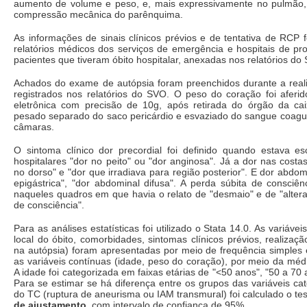
aumento de volume e peso, e, mais expressivamente no pulmão, 
compressão mecânica do parênquima.
As informações de sinais clínicos prévios e de tentativa de RCP 
relatórios médicos dos serviços de emergência e hospitais de pr
pacientes que tiveram óbito hospitalar, anexadas nos relatórios do
Achados do exame de autópsia foram preenchidos durante a rea
registrados nos relatórios do SVO. O peso do coração foi afer
eletrônica com precisão de 10g, após retirada do órgão da cai
pesado separado do saco pericárdio e esvaziado do sangue coagul
câmaras.
O sintoma clínico dor precordial foi definido quando estava esc
hospitalares "dor no peito" ou "dor anginosa". Já a dor nas costa
no dorso" e "dor que irradiava para região posterior". E dor abdom
epigástrica", "dor abdominal difusa". A perda súbita de consciên
naqueles quadros em que havia o relato de "desmaio" e de "altera
de consciência".
Para as análises estatísticas foi utilizado o Stata 14.0. As variávei
local do óbito, comorbidades, sintomas clínicos prévios, realiza
na autópsia) foram apresentadas por meio de frequência simples 
as variáveis contínuas (idade, peso do coração), por meio da méd
A idade foi categorizada em faixas etárias de "<50 anos", "50 a 70
Para se estimar se há diferença entre os grupos das variáveis ca
do TC (ruptura de aneurisma ou IAM transmural) foi calculado o te
de ajustamento
, com intervalo de confiança de 95%.