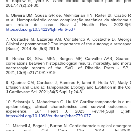
5. Kaplow R, Iyere K. When cardiac tamponade puts the pres
2017;47(2):24-30.
6. Oliveira BM, Sousa GR de, Mekhitarian HN, Raiter Bt, Castro
et al. Hemopericárdio como complicação mecânica da síndrome 
um relato de caso. Braz J Health Rev. 2023;6(6):
https://doi.org/10.34119/bjhrv6n6-537
.
7. Costache M, Lazaroiu AM, Contolenco A, Costache D, George 
Clinical or postmortem? The importance of the autopsy; a retrospec
(Bucur). 2014 Set;9(3):261-5.
8. Rocha IS, Silva MEN, Borges MP, Carvalho AAB, Soares 
correlations between histopathological results, morbidity, and morta
necroscopic reports of the SVOI of Ribeirão Preto - SP,
2021;10(9):e21710917919.
9. Queiroz CM, Cardoso J, Ramires F, Ianni B, Hotta VT, Mady C,
Effusion and Cardiac Tamponade: Etiology and Evolution in the Co
J Cardiovasc Sci. 2021;34(5 Supl 1):24-31.
10. Selavraju N, Mahadevan G, Liu KY. Cardiac tamponade in a mult
epidemiology, clinical characteristics and survival outcomes
experience. Eur Heart J. 2023 Fev;44(Supl 1):eha
https://doi.org/10.1093/eurheartj/ehac779.077
.
11. Mitchell J, Bogar L, Burton N. Cardiothoracic surgical emergenc
care unit. Crit Care Clin. 2014 Jul;30(3):