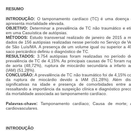
RESUMO
INTRODUÇÃO:
O tamponamento cardíaco (TC) é uma doença c
apresenta mortalidade elevada.
OBJETIVO:
Determinar a prevalência de TC não traumático e eti
em uma Casuística de autópsias.
MÉTODOS:
Estudo transversal realizado de janeiro de 2015 a
dados de 156 autópsias realizadas nesse período no Serviço de Ve
de São Luís/MA. A presença de um volume igual ou superior a 
saco pericárdico definiu o diagnóstico de TC.
RESULTADOS:
3.754 autópsias foram realizadas no período d
prevalência de TC de 4,15%. As principais causas de TC foram ru
de aorta (48,72%), ruptura de miocárdio secundária a infarto 
(IAM) (51,28%).
CONCLUSÃO:
A prevalência de TC não traumático foi de 4,15% c
da ruptura de miocárdio devido a IAM (51,28%). Além diss
significativas na idade e presença de comorbidades entre
ressaltando a importância da suspeição clínica e diagnóstico pre
da mortalidade associada ao tamponamento cardíaco.
Palavras-chave:
Tamponamento cardíaco; Causa de morte; A
cardiovasculares.
INTRODUÇÃO