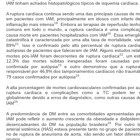
IAM tinham achados histopatológicos típicos de isquemia cardíaca.
A ruptura cardíaca continua sendo uma das principais causas de mor
em pacientes com IAM, principalmente em idosos com infarto d
19
inflamação mais intensa
. Embora as terapias de reperfusão ten
comuns em todo o mundo, a ruptura cardíaca é uma complicaç
20
causa morte em pacientes hospitalizados com IAM
. Essa emergê
catastrófica é caracterizada por uma alta taxa de mortalidade, v
21
89%
. Isso é confirmado pelo alto percentual de ruptura cardí
autópsias de pacientes que faleceram de IAM. Alguns estudos rel
22
mortes pós-IAM foram decorrentes de ruptura cardíaca
, um es
12,3% das mortes súbitas inesperadas foram causadas por 
23
confirmada por autópsia
e outro demonstrou que a ruptura
responsável por 46,8% dos tamponamentos cardíacos não traumáti
24
79 casos confirmados por autópsia
.
A alta porcentagem de mortes cardiovasculares confirmadas por au
ruptura cardíaca e complicações como a TC podem ter s
globalmente devido a erros de diagnóstico, como outras causas d
25
IAM
.
A predominância de DM entre as comorbidades apresentadas pe
IAM pode refletir o aumento crescente da obesidade e dislipidem
26
desencadeantes do DM na população brasileira
. Por outro l
arterial sistêmica (HAS) estava presente tanto no grupo de pacie
no de ruptura de aneurisma de aorta, não sendo um fator diferenc
grupos.