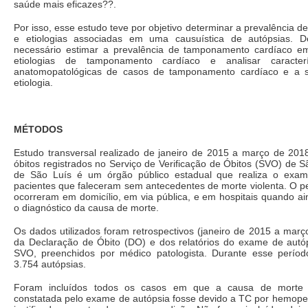
saúde mais eficazes??.
Por isso, esse estudo teve por objetivo determinar a prevalência d
e etiologias associadas em uma causuística de autópsias. D
necessário estimar a prevalência de tamponamento cardíaco em 
etiologias de tamponamento cardíaco e analisar caracterí
anatomopatológicas de casos de tamponamento cardíaco e a 
etiologia.
MÉTODOS
Estudo transversal realizado de janeiro de 2015 a março de 20
óbitos registrados no Serviço de Verificação de Óbitos (SVO) de
de São Luís é um órgão público estadual que realiza o exa
pacientes que faleceram sem antecedentes de morte violenta. O per
ocorreram em domicílio, em via pública, e em hospitais quando a
o diagnóstico da causa de morte.
Os dados utilizados foram retrospectivos (janeiro de 2015 a março
da Declaração de Óbito (DO) e dos relatórios do exame de autóp
SVO, preenchidos por médico patologista. Durante esse períod
3.754 autópsias.
Foram incluídos todos os casos em que a causa de morte i
constatada pelo exame de autópsia fosse devido a TC por hemoper