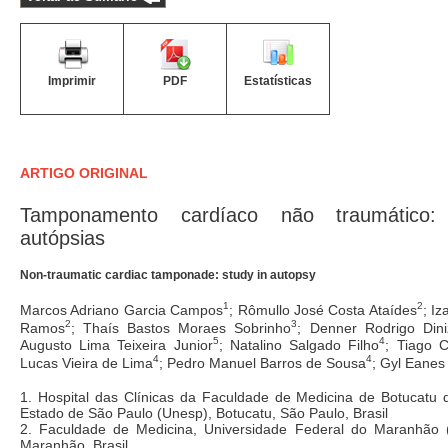
Imprimir
PDF
Estatísticas
ARTIGO ORIGINAL
Tamponamento cardíaco não traumático
autópsias
Non-traumatic cardiac tamponade: study in autopsy
1
2
Marcos Adriano Garcia Campos
; Rômullo José Costa Ataídes
; I
2
3
Ramos
; Thaís Bastos Moraes Sobrinho
; Denner Rodrigo Dini
5
4
Augusto Lima Teixeira Junior
; Natalino Salgado Filho
; Tiago 
4
4
Lucas Vieira de Lima
; Pedro Manuel Barros de Sousa
; Gyl Eanes
1. Hospital das Clínicas da Faculdade de Medicina de Botucatu 
Estado de São Paulo (Unesp), Botucatu, São Paulo, Brasil
2. Faculdade de Medicina, Universidade Federal do Maranhão 
Maranhão, Brasil