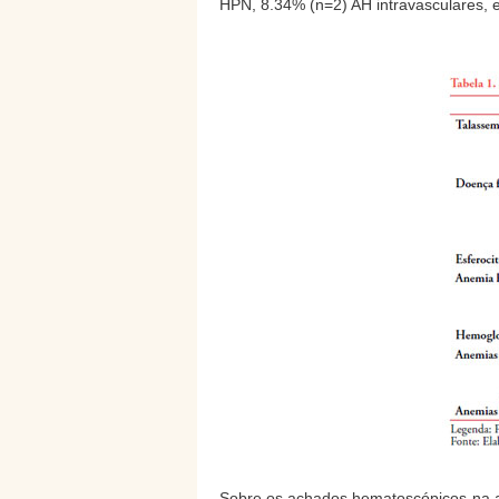
HPN, 8.34% (n=2) AH intravasculares, 
Sobre os achados hematoscópicos na an