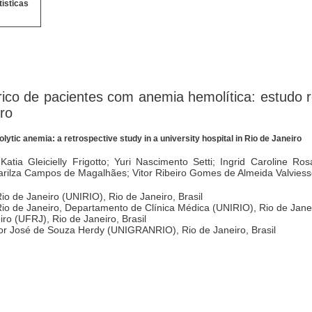
tísticas
rico de pacientes com anemia hemolítica: estudo r
iro
lytic anemia: a retrospective study in a university hospital in Rio de Janeiro
ia Gleicielly Frigotto; Yuri Nascimento Setti; Ingrid Caroline Rosa
arilza Campos de Magalhães; Vitor Ribeiro Gomes de Almeida Valvies
io de Janeiro (UNIRIO), Rio de Janeiro, Brasil
io de Janeiro, Departamento de Clínica Médica (UNIRIO), Rio de Janei
ro (UFRJ), Rio de Janeiro, Brasil
or José de Souza Herdy (UNIGRANRIO), Rio de Janeiro, Brasil