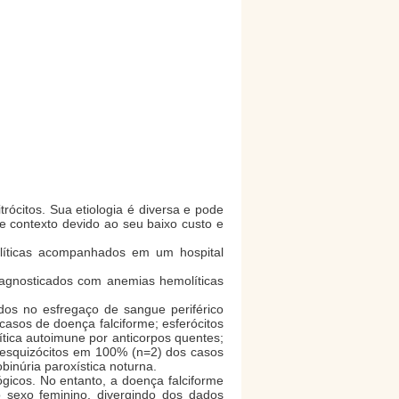
ócitos. Sua etiologia é diversa e pode
 contexto devido ao seu baixo custo e
líticas acompanhados em um hospital
diagnosticados com anemias hemolíticas
os no esfregaço de sangue periférico
asos de doença falciforme; esferócitos
tica autoimune por anticorpos quentes;
 esquizócitos em 100% (n=2) dos casos
binúria paroxística noturna.
gicos. No entanto, a doença falciforme
 sexo feminino, divergindo dos dados