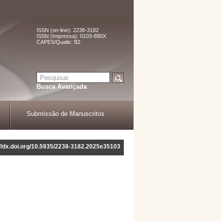
ISSN (on-line): 2238-3182
ISSN (Impressa): 0103-880X
CAPES/Qualis: B2
Busca Avançada
Submissão de Manuscritos
://dx.doi.org/10.5935/2238-3182.2025e35103