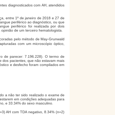
ientes diagnosticados com AH, atendidos
ça, entre 1º de janeiro de 2018 e 27 de
ngue periférico ao diagnóstico, ou que
ue periférico foi realizada por dois
 opinião de um terceiro hematologista.
 coradas pelo método de May-Grunwald
capturadas com um microscópio óptico,
ro de parecer: 7.196.228). O termo de
rte dos pacientes, que não estavam mais
óstico e desfecho foram compilados em
do a não ter sido realizado o exame de
ão estarem em condições adequadas para
ino, e 33.34% do sexo masculino.
n=3) AH com TDA negativo, 8.34% (n=2)