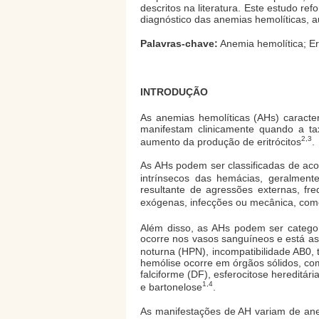
descritos na literatura. Este estudo re
diagnóstico das anemias hemolíticas, 
Palavras-chave:
Anemia hemolítica; Er
INTRODUÇÃO
As anemias hemolíticas (AHs) caracte
manifestam clinicamente quando a t
2,3
aumento da produção de eritrócitos
.
As AHs podem ser classificadas de acor
intrínsecos das hemácias, geralment
resultante de agressões externas, f
exógenas, infecções ou mecânica, como
Além disso, as AHs podem ser categor
ocorre nos vasos sanguíneos e está as
noturna (HPN), incompatibilidade AB0,
hemólise ocorre em órgãos sólidos, com
falciforme (DF), esferocitose hereditár
1,4
e bartonelose
.
As manifestações de AH variam de an