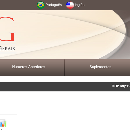
Português
Inglês
Números Anteriores
Suplementos
DOI: https