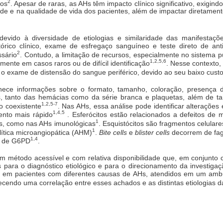
2
dos
. Apesar de raras, as AHs têm impacto clínico significativo, exigind
e e na qualidade de vida dos pacientes, além de impactar diretament
vido à diversidade de etiologias e similaridade das manifestações 
tórico clínico, exame de esfregaço sanguíneo e teste direto de an
2
sário
. Contudo, a limitação de recursos, especialmente no sistema pú
1,2,5,6
ente em casos raros ou de difícil identificação
. Nesse contexto,
 o exame de distensão do sangue periférico, devido ao seu baixo custo 
nece informações sobre o formato, tamanho, coloração, presença de
, tanto das hemácias como da série branca e plaquetas, além de tamb
1,2,5-7
o coexistente
. Nas AHs, essa análise pode identificar alterações
1,4,5
ento mais rápido
. Esferócitos estão relacionados a defeitos d
1
s, como nas AHs imunológicas
. Esquistócitos são fragmentos celulare
1
ítica microangiopática (AHM)
.
Bite cells
e
blister cells
decorrem de fago
1,4
ia de G6PD
.
método acessível e com relativa disponibilidade que, em conjunto com
 para o diagnóstico etiológico e para o direcionamento da investigaç
 em pacientes com diferentes causas de AHs, atendidos em um ambul
lecendo uma correlação entre esses achados e as distintas etiologias 