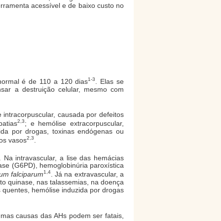
ferramenta acessível e de baixo custo no
1-3
normal é de 110 a 120 dias
. Elas se
sar a destruição celular, mesmo com
 intracorpuscular, causada por defeitos
2,3
atias
; e hemólise extracorpuscular,
ida por drogas, toxinas endógenas ou
2,3
nos vasos
.
. Na intravascular, a lise das hemácias
ase (G6PD), hemoglobinúria paroxística
1,4
um falciparum
. Já na extravascular, a
ato quinase, nas talassemias, na doença
os quentes, hemólise induzida por drogas
mas causas das AHs podem ser fatais,