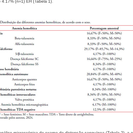
e 4.17% (n=1) EH (Tabela 1).
álise microscópica do exame de distensão sanguínea (Tabela 2), a an