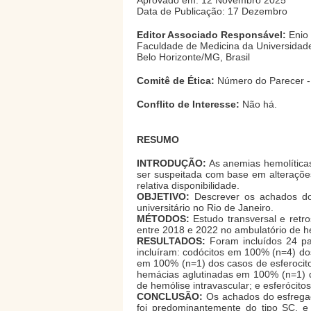
Aprovado em: 12 Novembro 2025
Data de Publicação: 17 Dezembro
Editor Associado Responsável:
Enio 
Faculdade de Medicina da Universidad
Belo Horizonte/MG, Brasil
Comitê de Ética:
Número do Parecer -
Conflito de Interesse:
Não há.
RESUMO
INTRODUÇÃO:
As anemias hemolíticas
ser suspeitada com base em alteraçõe
relativa disponibilidade.
OBJETIVO:
Descrever os achados do
universitário no Rio de Janeiro.
MÉTODOS:
Estudo transversal e retro
entre 2018 e 2022 no ambulatório de he
RESULTADOS:
Foram incluídos 24 pa
incluíram: codócitos em 100% (n=4) do
em 100% (n=1) dos casos de esferocito
hemácias aglutinadas em 100% (n=1) d
de hemólise intravascular; e esferócito
CONCLUSÃO:
Os achados do esfregaço
foi predominantemente do tipo SC, e