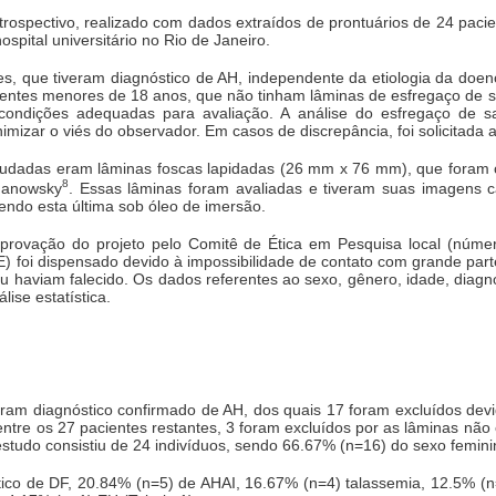
trospectivo, realizado com dados extraídos de prontuários de 24 pac
pital universitário no Rio de Janeiro.
s, que tiveram diagnóstico de AH, independente da etiologia da doen
ientes menores de 18 anos, que não tinham lâminas de esfregaço de sa
ndições adequadas para avaliação. A análise do esfregaço de sang
mizar o viés do observador. Em casos de discrepância, foi solicitada a
studadas eram lâminas foscas lapidadas (26 mm x 76 mm), que foram
8
manowsky
. Essas lâminas foram avaliadas e tiveram suas imagens 
sendo esta última sob óleo de imersão.
 aprovação do projeto pelo Comitê de Ética em Pesquisa local (núme
E) foi dispensado devido à impossibilidade de contato com grande pa
haviam falecido. Os dados referentes ao sexo, gênero, idade, diagn
lise estatística.
eram diagnóstico confirmado de AH, dos quais 17 foram excluídos devi
entre os 27 pacientes restantes, 3 foram excluídos por as lâminas n
estudo consistiu de 24 indivíduos, sendo 66.67% (n=16) do sexo femin
tico de DF, 20.84% (n=5) de AHAI, 16.67% (n=4) talassemia, 12.5% (