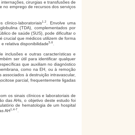
o internações, cirurgias e transfusões de
e no emprego de recursos dos serviços
1,2
clínico-laboratoriais
. Envolve uma
tiglobulina (TDA), complementados por
blico de saúde (SUS), pode dificultar o
 é crucial que médicos utilizem de forma
5,6
e relativa disponibilidade
.
 inclusões e outras características e
ém ser útil para identificar qualquer
 específicas que auxiliam no diagnóstico
e membrana, como na EH, ou à remoção
s associados à destruição intravascular,
citose parcial, frequentemente ligadas
 os sinais clínicos e laboratoriais de
ão das AHs, o objetivo deste estudo foi
atório de hematologia de um hospital
1,4-7
das AH
.