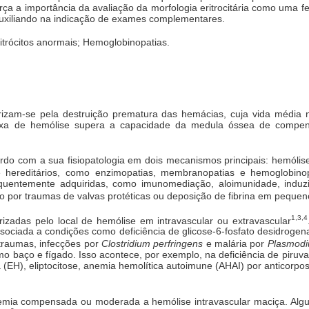
força a importância da avaliação da morfologia eritrocitária como uma 
auxiliando na indicação de exames complementares.
itrócitos anormais; Hemoglobinopatias.
rizam-se pela destruição prematura das hemácias, cuja vida média 
axa de hemólise supera a capacidade da medula óssea de compen
do com a sua fisiopatologia em dois mecanismos principais: hemólise
e hereditários, como enzimopatias, membranopatias e hemoglobinop
requentemente adquiridas, como imunomediação, aloimunidade, induz
 por traumas de valvas protéticas ou deposição de fibrina em peque
1,3,4
izadas pelo local de hemólise em intravascular ou extravascular
sociada a condições como deficiência de glicose-6-fosfato desidrogen
 traumas, infecções por
Clostridium perfringens
e malária por
Plasmodi
o baço e fígado. Isso acontece, por exemplo, na deficiência de piruv
ia (EH), eliptocitose, anemia hemolítica autoimune (AHAI) por anticorp
emia compensada ou moderada a hemólise intravascular maciça. Algu