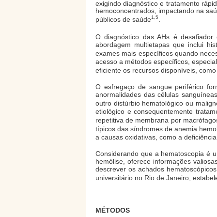
exigindo diagnóstico e tratamento rápi
hemoconcentrados, impactando na saúd
1,5
públicos de saúde
.
O diagnóstico das AHs é desafiador de
abordagem multietapas que inclui his
exames mais específicos quando neces
acesso a métodos específicos, especialm
eficiente os recursos disponíveis, como
O esfregaço de sangue periférico for
anormalidades das células sanguíneas
outro distúrbio hematológico ou malign
etiológico e consequentemente tratam
repetitiva de membrana por macrófago
típicos das síndromes de anemia hemol
a causas oxidativas, como a deficiênc
Considerando que a hematoscopia é um 
hemólise, oferece informações valiosas
descrever os achados hematoscópicos
universitário no Rio de Janeiro, estabe
MÉTODOS