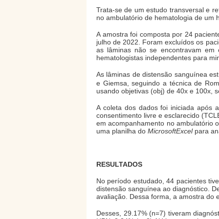
Trata-se de um estudo transversal e re
no ambulatório de hematologia de um hos
A amostra foi composta por 24 paciente
julho de 2022. Foram excluídos os pac
as lâminas não se encontravam em co
hematologistas independentes para mini
As lâminas de distensão sanguínea e
e Giemsa, seguindo a técnica de Ro
usando objetivas (obj) de 40x e 100x, 
A coleta dos dados foi iniciada após
consentimento livre e esclarecido (TCL
em acompanhamento no ambulatório ou 
uma planilha do
MicrosoftExcel
para aná
RESULTADOS
No período estudado, 44 pacientes tiv
distensão sanguínea ao diagnóstico. D
avaliação. Dessa forma, a amostra do 
Desses, 29.17% (n=7) tiveram diagnós