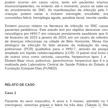
podem ocorrer em casos raros, tanto em pacientes imunoss
imunocompetentes, no entanto, até o momento, pouco se sabe sobr
do envolvimento do SNC. As manifestações da infecção pel
crianças podem variar e incluem meningite, encefalite, enc
convulsões febris, hemiplegia aguda, paralisia facial, neurite vestibu
Existem poucos relatos na literatura de infecção no SNC cau
pacientes pediátricos. Este estudo tem por objetivo descrever ci
neurológica por HHV-7 em crianças previamente saudáveis que fo
de fevereiro de 2023 a janeiro de 2024, em um centro de referên
de doenças infecciosas na cidade de Belo Horizonte, Minas Ger
etiológico da infecção foi feito através da realização da r
polimerase (PCR) qualitativa para o HHV-7, através da pesqui
ampliado em líquido cefalorraquidiano (LCR). O painel viral inclu
de outros vírus como varicela, caxumba, herpesvírus tipos 1 e 2
Ebstein-Baar vírus, poliovírus, parechovírus, herpevírus tipo 6 e 
realizada pelo Laboratório Central de Saúde Pública do Estado 
Fundação Ezequiel Dias (FUNED).
RELATO DE CASO
Caso 1
Paciente do sexo masculino, 4 anos e 3 meses, admitido no h
meníngeos, sintomas gripais e febre há três dias. (Tabela 1) Re