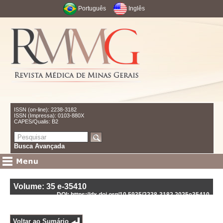
Português
Inglês
ISSN (on-line): 2238-3182
ISSN (Impressa): 0103-880X
CAPES/Qualis: B2
Busca Avançada
Volume: 35
e-35410
DOI: https://dx.doi.org/10.5935/2238-3182.2025e35410
Voltar ao Sumário