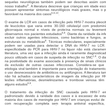
sequelas neurológicas também podem ser descritas assim c
8
nosso trabalho
. A literatura descreve que crianças em idade esc
possam apresentar sintomas neurológicos mais graves, mas o p
6,8,10
favorável na maioria dos casos
.
O exame de LCR em casos de infecção pelo HHV-7 mostra pleoc
de leucócitos que varia entre 30-160 células/µl com predominân
glicorraquia normal e níveis de proteína normais ou levemen
6,8
observamos nos pacientes estudados
. Diante da raridade da in
excluir outros agentes infecciosos, como bactérias e fungos,
8
estruturais ou metabólicas
. Técnicas moleculares, especialmente
podem ser usadas para detectar o DNA do HHV-7 no LCR. A
especificidade do PCR para HHV-7 no liquor não está claramen
literatura, uma vez que a infecção ainda é raramente diagnostic
1,8
pouco utilizado em casos de suspeita de infecção no SNC
.
O dia
na positividade do exame associada à presença de sinais clínicos
da exclusão de outras causas infecciosas. Considera-se que 
etiologia viral também é importante para orientação do tratamento
o uso desnecessário de antibióticos ou antifúngicos. A literatura 
não há achados característicos de imagem da infecção por 
lesões inflamatórias, desmielinizantes e trombose venosa têm
6,8
alguns estudos
.
O tratamento da infecção do SNC causada pelo HHV-7 e
padronizado devido à raridade dos casos e à escassez de estu
maioria dos casos de meningite por HHV-7 em crianças evolui de 
com recuperação completa sem terapia antiviral específic