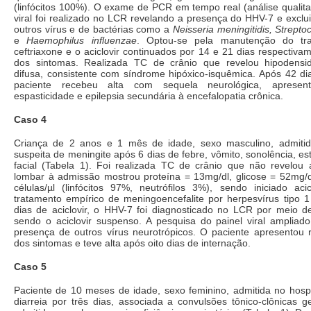
(linfócitos 100%). O exame de PCR em tempo real (análise qualita
viral foi realizado no LCR revelando a presença do HHV-7 e excl
outros vírus e de bactérias como a
Neisseria meningitidis, Strep
e
Haemophilus influenzae
. Optou-se pela manutenção do tr
ceftriaxone e o aciclovir continuados por 14 e 21 dias respectiv
dos sintomas. Realizada TC de crânio que revelou hipodensid
difusa, consistente com síndrome hipóxico-isquêmica. Após 42 di
paciente recebeu alta com sequela neurológica, aprese
espasticidade e epilepsia secundária à encefalopatia crônica.
Caso 4
Criança de 2 anos e 1 mês de idade, sexo masculino, admitid
suspeita de meningite após 6 dias de febre, vômito, sonolência, es
facial (Tabela 1). Foi realizada TC de crânio que não revelou 
lombar à admissão mostrou proteína = 13mg/dl, glicose = 52mg/dl
células/µl (linfócitos 97%, neutrófilos 3%), sendo iniciado aci
tratamento empírico de meningoencefalite por herpesvírus tipo 1
dias de aciclovir, o HHV-7 foi diagnosticado no LCR por meio de
sendo o aciclovir suspenso. A pesquisa do painel viral ampliado
presença de outros vírus neurotrópicos. O paciente apresentou 
dos sintomas e teve alta após oito dias de internação.
Caso 5
Paciente de 10 meses de idade, sexo feminino, admitida no hosp
diarreia por três dias, associada a convulsões tônico-clônicas 