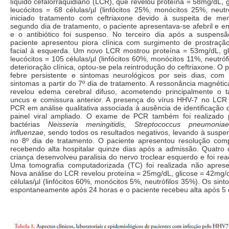
líquido cefalorraquidiano (LCR), que revelou proteína = 58mg/dL, 
leucócitos = 68 células/µl (linfócitos 25%, monócitos 25%, neut
iniciado tratamento com ceftriaxone devido à suspeita de men
segundo dia de tratamento, o paciente apresentava-se afebril e 
e o antibiótico foi suspenso. No terceiro dia após a suspensão
paciente apresentou piora clínica com surgimento de prostração,
facial à esquerda. Um novo LCR mostrou proteína = 53mg/dL, g
leucócitos = 105 células/µl (linfócitos 60%, monócitos 11%, neutró
deterioração clínica, optou-se pela reintrodução do ceftriaxone. O
febre persistente e sintomas neurológicos por seis dias, com
sintomas a partir do 7º dia de tratamento. A ressonância magnéti
revelou edema cerebral difuso, acometendo principalmente o 
uncus e comissura anterior. A presença do vírus HHV-7 no LCR 
PCR em análise qualitativa associada à ausência de identificação d
painel viral ampliado. O exame de PCR também foi realizado 
bactérias
Neisseria meningitidis, Streptococcus pneumoniae
influenzae
, sendo todos os resultados negativos, levando à suspe
no 8º dia de tratamento. O paciente apresentou resolução com
recebendo alta hospitalar quinze dias após a admissão. Quatro d
criança desenvolveu paralisia do nervo troclear esquerdo e foi rea
Uma tomografia computadorizada (TC) foi realizada não aprese
Nova análise do LCR revelou proteína = 25mg/dL, glicose = 42mg/d
células/µl (linfócitos 60%, monócitos 5%, neutrófilos 35%). Os sin
espontaneamente após 24 horas e o paciente recebeu alta após 5 