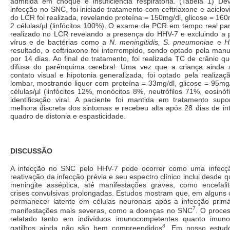
admitida em choque e insuficiência respiratória. (Tabela 1) De
infecção no SNC, foi iniciado tratamento com ceftriaxone e aciclov
do LCR foi realizada, revelando proteína = 150mg/dl, glicose = 160
2 células/µl (linfócitos 100%). O exame de PCR em tempo real para
realizado no LCR revelando a presença do HHV-7 e excluindo a 
vírus e de bactérias como a
N. meningitidis, S. pneumoniae
e
H.
resultado, o ceftriaxone foi interrompido, sendo optado pela manu
por 14 dias. Ao final do tratamento, foi realizada TC de crânio q
difusa do parênquima cerebral. Uma vez que a criança ainda 
contato visual e hipotonia generalizada, foi optado pela realiz
lombar, mostrando liquor com proteína = 33mg/dl, glicose = 95mg/
células/µl (linfócitos 12%, monócitos 8%, neutrófilos 71%, eosinó
identificação viral. A paciente foi mantida em tratamento supo
melhora discreta dos sintomas e recebeu alta após 28 dias de i
quadro de distonia e espasticidade.
DISCUSSÃO
A infecção no SNC pelo HHV-7 pode ocorrer como uma infecçã
reativação da infecção prévia e seu espectro clínico inclui desde 
meningite asséptica, até manifestações graves, como encefalit
crises convulsivas prolongadas. Estudos mostram que, em alguns 
permanecer latente em células neuronais após a infecção primá
7
manifestações mais severas, como a doenças no SNC
. O proce
relatado tanto em indivíduos imunocompetentes quanto imuno
8
gatilhos ainda não são bem compreendidos
. Em nosso estudo