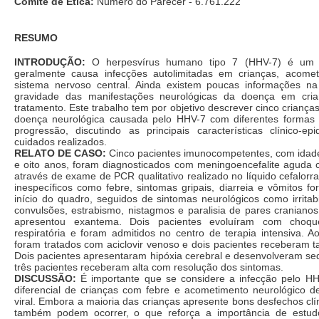
Comitê de Ética:
Número do Parecer - 6.761.222
RESUMO
INTRODUÇÃO:
O herpesvírus humano tipo 7 (HHV-7) é um
geralmente causa infecções autolimitadas em crianças, acome
sistema nervoso central. Ainda existem poucas informações na 
gravidade das manifestações neurológicas da doença em cri
tratamento. Este trabalho tem por objetivo descrever cinco crianç
doença neurológica causada pelo HHV-7 com diferentes formas
progressão, discutindo as principais características clínico-ep
cuidados realizados.
RELATO DE CASO:
Cinco pacientes imunocompetentes, com idad
e oito anos, foram diagnosticados com meningoencefalite aguda
através de exame de PCR qualitativo realizado no líquido cefalorr
inespecíficos como febre, sintomas gripais, diarreia e vômitos 
início do quadro, seguidos de sintomas neurológicos como irritabi
convulsões, estrabismo, nistagmos e paralisia de pares craniano
apresentou exantema. Dois pacientes evoluíram com choque
respiratória e foram admitidos no centro de terapia intensiva. A
foram tratados com aciclovir venoso e dois pacientes receberam 
Dois pacientes apresentaram hipóxia cerebral e desenvolveram se
três pacientes receberam alta com resolução dos sintomas.
DISCUSSÃO:
É importante que se considere a infecção pelo HH
diferencial de crianças com febre e acometimento neurológico de
viral. Embora a maioria das crianças apresente bons desfechos clí
também podem ocorrer, o que reforça a importância de estu