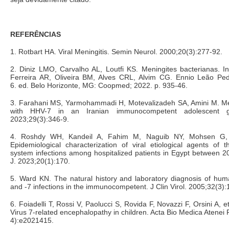
REFERÊNCIAS
1. Rotbart HA. Viral Meningitis. Semin Neurol. 2000;20(3):277-92.
2. Diniz LMO, Carvalho AL, Loutfi KS. Meningites bacterianas. I
Ferreira AR, Oliveira BM, Alves CRL, Alvim CG. Ennio Leão Pedia
6. ed. Belo Horizonte, MG: Coopmed; 2022. p. 935-46.
3. Farahani MS, Yarmohammadi H, Motevalizadeh SA, Amini M. Men
with HHV-7 in an Iranian immunocompetent adolescent gir
2023;29(3):346-9.
4. Roshdy WH, Kandeil A, Fahim M, Naguib NY, Mohsen G, 
Epidemiological characterization of viral etiological agents of 
system infections among hospitalized patients in Egypt between 2
J. 2023;20(1):170.
5. Ward KN. The natural history and laboratory diagnosis of hum
and -7 infections in the immunocompetent. J Clin Virol. 2005;32(3):
6. Foiadelli T, Rossi V, Paolucci S, Rovida F, Novazzi F, Orsini A,
Virus 7-related encephalopathy in children. Acta Bio Medica Atenei
4):e2021415.