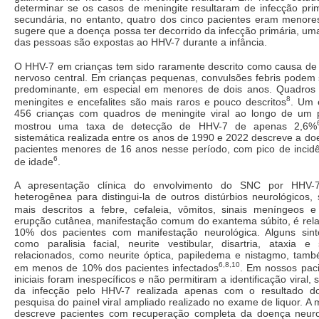
determinar se os casos de meningite resultaram de infecção prim
secundária, no entanto, quatro dos cinco pacientes eram menore
sugere que a doença possa ter decorrido da infecção primária, um
das pessoas são expostas ao HHV-7 durante a infância.
O HHV-7 em crianças tem sido raramente descrito como causa de
nervoso central. Em crianças pequenas, convulsões febris podem 
predominante, em especial em menores de dois anos. Quadros
8
meningites e encefalites são mais raros e pouco descritos
.
Um e
456 crianças com quadros de meningite viral ao longo de um 
mostrou uma taxa de detecção de HHV-7 de apenas 2,6%
sistemática realizada entre os anos de 1990 e 2022 descreve a d
pacientes menores de 16 anos nesse período, com pico de incidê
6
de idade
.
A apresentação clínica do envolvimento do SNC por HHV-
heterogênea para distingui-la de outros distúrbios neurológicos
mais descritos a febre, cefaleia, vômitos, sinais meníngeos e
erupção cutânea, manifestação comum do exantema súbito, é re
10% dos pacientes com manifestação neurológica. Alguns sint
como paralisia facial, neurite vestibular, disartria, ataxia e
relacionados, como neurite óptica, papiledema e nistagmo, tamb
6,8,10
em menos de 10% dos pacientes infectados
. Em nossos paci
iniciais foram inespecíficos e não permitiram a identificação viral,
da infecção pelo HHV-7 realizada apenas com o resultado d
pesquisa do painel viral ampliado realizado no exame de liquor. A 
descreve pacientes com recuperação completa da doença neuro