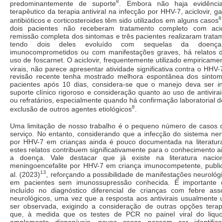
8
predominantemente de suporte
. Embora não haja evidência
terapêutico da terapia antiviral na infecção por HHV-7, aciclovir, gan
8
antibióticos e corticosteroides têm sido utilizados em alguns casos
dois pacientes não receberam tratamento completo com acic
remissão completa dos sintomas e três pacientes realizaram tratam
tendo dois deles evoluído com sequelas da doença
imunocomprometidos ou com manifestações graves, há relatos 
uso de foscarnet. O aciclovir, frequentemente utilizado empiricame
virais, não parece apresentar atividade significativa contra o HHV-
revisão recente tenha mostrado melhora espontânea dos sinto
pacientes após 10 dias, considera-se que o manejo deva ser in
suporte clínico rigoroso e consideração quanto ao uso de antivir
ou refratários, especialmente quando há confirmação laboratorial d
8
exclusão de outros agentes etiológicos
.
Uma limitação de nosso trabalho é o pequeno número de casos 
serviço. No entanto, considerando que a infecção do sistema ner
por HHV-7 em crianças ainda é pouco documentada na literatur
estes relatos contribuem significativamente para o conhecimento 
a doença. Vale destacar que já existe na literatura naci
meningoencefalite por HHV-7 em criança imunocompetente, public
13
al. (2023)
, reforçando a possibilidade de manifestações neurol
em pacientes sem imunossupressão conhecida. É importante
incluído no diagnóstico diferencial de crianças com febre as
neurológicos, uma vez que a resposta aos antivirais usualmente 
ser observada, exigindo a consideração de outras opções terap
que, à medida que os testes de PCR no painel viral do liqu
amplamente disponíveis, novos casos possam ser identific