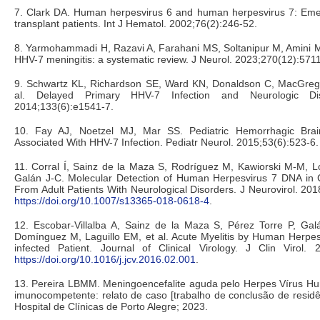
7. Clark DA. Human herpesvirus 6 and human herpesvirus 7: Eme
transplant patients. Int J Hematol. 2002;76(2):246-52.
8. Yarmohammadi H, Razavi A, Farahani MS, Soltanipur M, Amini M.
HHV-7 meningitis: a systematic review. J Neurol. 2023;270(12):5711
9. Schwartz KL, Richardson SE, Ward KN, Donaldson C, MacGrego
al. Delayed Primary HHV-7 Infection and Neurologic Dise
2014;133(6):e1541-7.
10. Fay AJ, Noetzel MJ, Mar SS. Pediatric Hemorrhagic Brain
Associated With HHV-7 Infection. Pediatr Neurol. 2015;53(6):523-6
11. Corral Í, Sainz de la Maza S, Rodríguez M, Kawiorski M-M, L
Galán J-C. Molecular Detection of Human Herpesvirus 7 DNA in C
From Adult Patients With Neurological Disorders. J Neurovirol. 201
https://doi.org/10.1007/s13365-018-0618-4
.
12. Escobar-Villalba A, Sainz de la Maza S, Pérez Torre P, Gal
Domínguez M, Laguillo EM, et al. Acute Myelitis by Human Herpes
infected Patient. Journal of Clinical Virology. J Clin Virol. 
https://doi.org/10.1016/j.jcv.2016.02.001
.
13. Pereira LBMM. Meningoencefalite aguda pelo Herpes Vírus H
imunocompetente: relato de caso [trabalho de conclusão de residên
Hospital de Clínicas de Porto Alegre; 2023.