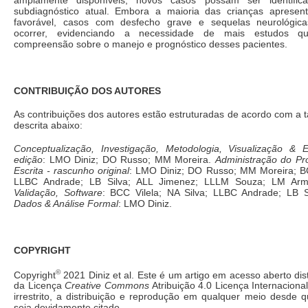
subdiagnóstico atual. Embora a maioria das crianças apresent
favorável, casos com desfecho grave e sequelas neurológi
ocorrer, evidenciando a necessidade de mais estudos 
compreensão sobre o manejo e prognóstico desses pacientes.
CONTRIBUIÇÃO DOS AUTORES
As contribuições dos autores estão estruturadas de acordo com a
descrita abaixo:
Conceptualização, Investigação, Metodologia, Visualização & E
edição
: LMO Diniz; DO Russo; MM Moreira.
Administração do Pr
Escrita - rascunho original
: LMO Diniz; DO Russo; MM Moreira; BCC
LLBC Andrade; LB Silva; ALL Jimenez; LLLM Souza; LM Arme
Validação, Software
: BCC Vilela; NA Silva; LLBC Andrade; LB S
Dados & Análise Formal
: LMO Diniz.
COPYRIGHT
©
Copyright
2021 Diniz et al. Este é um artigo em acesso aberto dis
da Licença
Creative Commons
Atribuição 4.0 Licença Internaciona
irrestrito, a distribuição e reprodução em qualquer meio desde qu
seja devidamente citado.