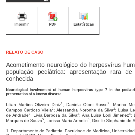
Imprimir
PDF
Estatísticas
RELATO DE CASO
Acometimento neurológico do herpesvírus hum
população pediátrica: apresentação rara d
conhecida
Neurological involvement of human herpesvirus type 7 in the pediatri
presentation of a known disease
1
2
Lilian Martins Oliveira Diniz
; Daniela Otoni Russo
; Marina Me
2
2
Campos Cardoso Vilela
; Alessandra Noronha da Silva
; Luisa L
2
2
4
de Andrade
; Lívia Barbosa da Silva
; Ana Luisa Lodi Jimenez
; 
5
5
Marques de Souza
; Larissa Maria Armelin
; Giselle Stephanie de
1. Departamento de Pediatria, Faculdade de Medicina, Universida