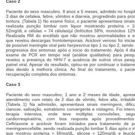
Caso 2
Paciente do sexo masculino, 8 anos e 5 meses, admitido no hospit
3 dias de cefaleia, febre, vômitos e diarreia, progredindo para pr
tontura. (Tabela 1) No exame físico, o paciente apresentava sina
realizada punção lombar com liquor mostrando proteína = 1
52mg/dL e células = 74 células/µl (linfócitos 58%, monócitos 12%
Realizada RM do encéfalo que não mostrou anormalidades e el
que revelou descargas frontotemporais. Aciclovir venoso foi inici
de possível meningite viral pelo herpesvírus tipo 1 ou tipo 2, sen
progressiva dos sintomas após o início do tratamento. Após 4 di
exame de PCR em tempo real (análise qualitativa) para pesqui
revelou a presença do HHV-7 e ausência de outros vírus pesq
painel viral. Apesar do resultado, optou-se por continuar o tratame
dias devido à melhora clínica. Ao final do tratamento, o paci
recuperação completa dos sintomas.
Caso 3
Paciente do sexo masculino, 1 ano e 2 meses de idade, apres
atendimento com relato de 2 dias de vômito, febre alta, irritabil
(Tabela 1) Na admissão, apresentava sinais meníngeos, dificul
cianose, salivação, estrabismo convergente e nistagmo. Foi inte
terapia intensiva, onde teve múltiplas convulsões, se
cardiorrespiratória, com boa resposta após procedimento
Ceftriaxone e aciclovir foram iniciados para tratamento de 
meningoencefalite, sendo realizada punção lombar 5 dias após o in
que mostrou proteína = 66mg/dL, glicose = 120mg/dL e leucóci