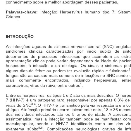
conhecimento sobre a melhor abordagem desses pacientes.
Palavras-chave:
Infecção; Herpesvírus humano tipo 7; Sistema
Criança.
INTRODUÇÃO
As infecções agudas do sistema nervoso central (SNC) englob
síndromes clínicas caracterizadas por início súbito de sint
decorrentes de processos infecciosos que acometem as estr
apresentação clínica pode variar dependendo da idade do pacien
hospedeiro à infecção e da etiologia. Os sinais e sintomas p
2
alguns dias de febre ou podem ter evolução rápida e fulminante
fungos são as causas mais comuns de infecções no SNC sendo o
mais comumente encontrados, incluindo herpesvírus, entero
1
coronavírus, vírus da raiva, entre outros
.
Entre os herpesvírus, os tipos 1 e 2 são os mais descritos. O herp
7 (HHV-7) é um patógeno raro, responsável por apenas 0,3% de 
3,4
virais do SNC
.
O HHV-7 é transmitido pela via respiratória e é c
ubíquo. A infecção primária ocorre tipicamente entre 18 e 36 mes
dos indivíduos infectados até os 5 anos de idade. A apresen
assintomática, mas a infecção também pode se manifestar com
maculopapular, sendo o HHV-7 identificado como um dos ví
5,6
exantema súbito
. Complicações neurológicas graves de in