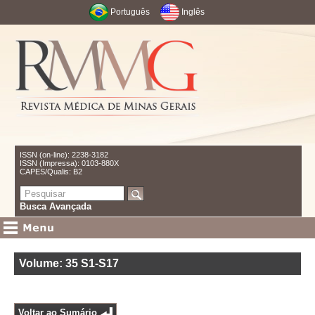
Português
Inglês
ISSN (on-line): 2238-3182
ISSN (Impressa): 0103-880X
CAPES/Qualis: B2
Busca Avançada
Volume: 35
S1-S17
Voltar ao Sumário