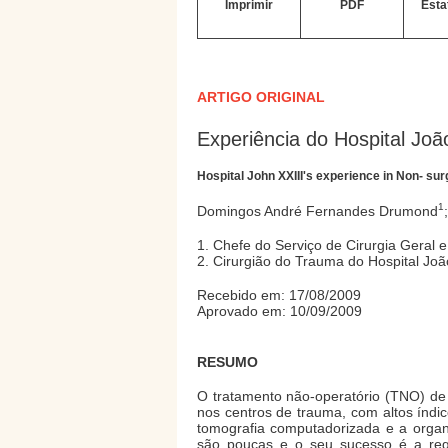
Imprimir
PDF
Esta
ARTIGO ORIGINAL
Experiência do Hospital Joã
Hospital John XXIII's experience in Non- sur
1
Domingos André Fernandes Drumond
1. Chefe do Serviço de Cirurgia Geral
2. Cirurgião do Trauma do Hospital Jo
Recebido em: 17/08/2009
Aprovado em: 10/09/2009
RESUMO
O tratamento não-operatório (TNO) de
nos centros de trauma, com altos índi
tomografia computadorizada e a organ
são poucas e o seu sucesso é a re