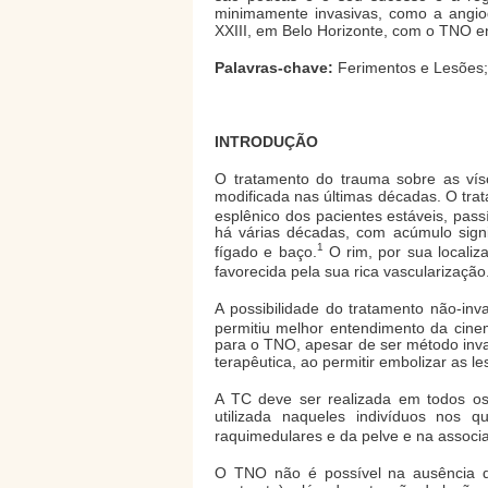
minimamente invasivas, como a angiogr
XXIII, em Belo Horizonte, com o TNO 
Palavras-chave:
Ferimentos e Lesões;
INTRODUÇÃO
O tratamento do trauma sobre as vís
modificada nas últimas décadas. O tra
esplênico dos pacientes estáveis, pas
há várias décadas, com acúmulo signi
1
fígado e baço.
O rim, por sua localiz
favorecida pela sua rica vascularização
A possibilidade do tratamento não-in
permitiu melhor entendimento da cinem
para o TNO, apesar de ser método invas
terapêutica, ao permitir embolizar as l
A TC deve ser realizada em todos os 
utilizada naqueles indivíduos nos q
raquimedulares e da pelve e na associa
O TNO não é possível na ausência de