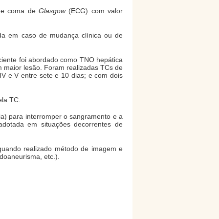
a de coma de
Glasgow
(ECG) com valor
tida em caso de mudança clínica ou de
ciente foi abordado como TNO hepática
om maior lesão. Foram realizadas TCs de
IV e V entre sete e 10 dias; e com dois
ela TC.
fia) para interromper o sangramento e a
i adotada em situações decorrentes de
 quando realizado método de imagem e
udoaneurisma, etc.).