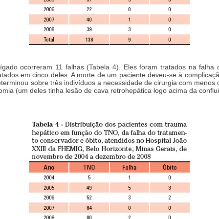
gado ocorreram 11 falhas (Tabela 4). Eles foram tratados na falha c
tatados em cinco deles. A morte de um paciente deveu-se à complicação 
terminou sobre três indivíduos a necessidade de cirurgia com menos 
ia (um deles tinha lesão de cava retrohepática logo acima da confluê