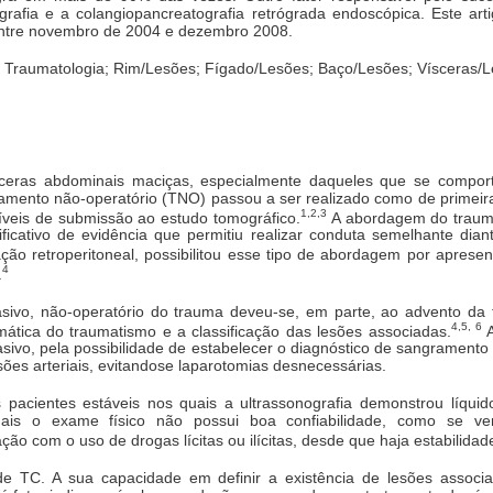
afia e a colangiopancreatografia retrógrada endoscópica. Este arti
entre novembro de 2004 e dezembro 2008.
 Traumatologia; Rim/Lesões; Fígado/Lesões; Baço/Lesões; Vísceras/L
ceras abdominais maciças, especialmente daqueles que se compor
tamento não-operatório (TNO) passou a ser realizado como de primeira
1,2,3
síveis de submissão ao estudo tomográfico.
A abordagem do trauma
ficativo de evidência que permitiu realizar conduta semelhante dian
ação retroperitoneal, possibilitou esse tipo de abordagem por aprese
4
.
vasivo, não-operatório do trauma deveu-se, em parte, ao advento da
4,5, 6
ática do traumatismo e a classificação das lesões associadas.
A
ivo, pela possibilidade de estabelecer o diagnóstico de sangramento 
esões arteriais, evitandose laparotomias desnecessárias.
pacientes estáveis nos quais a ultrassonografia demonstrou líqui
uais o exame físico não possui boa confiabilidade, como se veri
ção com o uso de drogas lícitas ou ilícitas, desde que haja estabilid
 TC. A sua capacidade em definir a existência de lesões associ