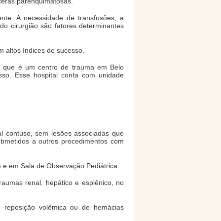
sceras parenquimatosas.
nte. A necessidade de transfusões, a
do cirurgião são fatores determinantes
 altos índices de sucesso.
), que é um centro de trauma em Belo
sso. Esse hospital conta com unidade
.
l contuso, sem lesões associadas que
ubmetidos a outros procedimentos com
 e em Sala de Observação Pediátrica.
raumas renal, hepático e esplênico, no
m reposição volêmica ou de hemácias