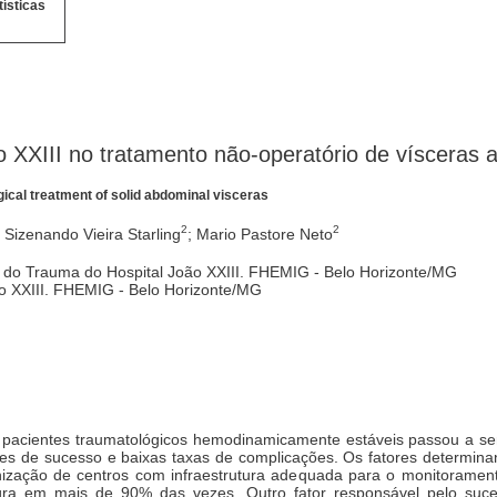
tísticas
o XXIII no tratamento não-operatório de vísceras
gical treatment of solid abdominal visceras
2
2
; Sizenando Vieira Starling
; Mario Pastore Neto
 e do Trauma do Hospital João XXIII. FHEMIG - Belo Horizonte/MG
ão XXIII. FHEMIG - Belo Horizonte/MG
 pacientes traumatológicos hemodinamicamente estáveis passou a se
ces de sucesso e baixas taxas de complicações. Os fatores determin
ização de centros com infraestrutura adequada para o monitoramen
gra em mais de 90% das vezes. Outro fator responsável pelo su