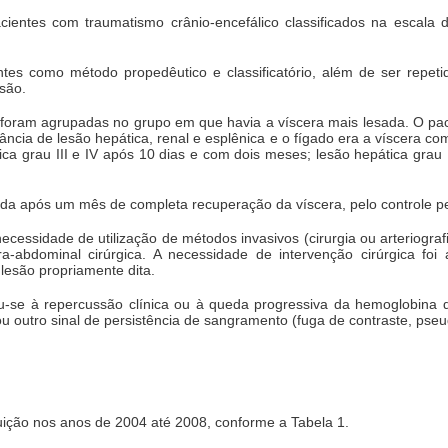
cientes com traumatismo crânio-encefálico classificados na escal
ntes como método propedêutico e classificatório, além de ser repe
são.
 foram agrupadas no grupo em que havia a víscera mais lesada. O pa
ncia de lesão hepática, renal e esplênica e o fígado era a víscera c
ca grau III e IV após 10 dias e com dois meses; lesão hepática grau 
 dada após um mês de completa recuperação da víscera, pelo controle p
essidade de utilização de métodos invasivos (cirurgia ou arteriogra
ra-abdominal cirúrgica. A necessidade de intervenção cirúrgica fo
lesão propriamente dita.
ou-se à repercussão clínica ou à queda progressiva da hemoglobina
ou outro sinal de persistência de sangramento (fuga de contraste, pse
uição nos anos de 2004 até 2008, conforme a Tabela 1.