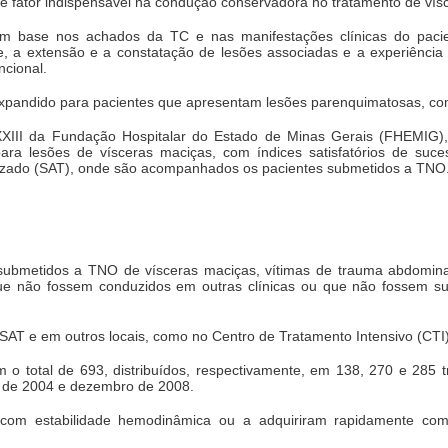
, é fator indispensável na condução conservadora no tratamento de ví
com base nos achados da TC e nas manifestações clínicas do pacie
de, a extensão e a constatação de lesões associadas e a experiência 
ncional.
xpandido para pacientes que apresentam lesões parenquimatosas, com
XXIII da Fundação Hospitalar do Estado de Minas Gerais (FHEMIG
ara lesões de vísceras maciças, com índices satisfatórios de suce
izado (SAT), onde são acompanhados os pacientes submetidos a TNO
submetidos a TNO de vísceras maciças, vítimas de trauma abdomina
ue não fossem conduzidos em outras clínicas ou que não fossem s
T e em outros locais, como no Centro de Tratamento Intensivo (CTI)
 o total de 693, distribuídos, respectivamente, em 138, 270 e 285 t
 de 2004 e dezembro de 2008.
 com estabilidade hemodinâmica ou a adquiriram rapidamente co