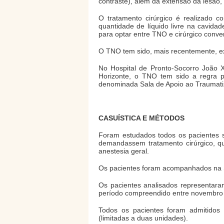
contraste), além da extensão da lesão
O tratamento cirúrgico é realizado 
quantidade de líquido livre na cavida
para optar entre TNO e cirúrgico conve
O TNO tem sido, mais recentemente, e
No Hospital de Pronto-Socorro João 
Horizonte, o TNO tem sido a regra p
denominada Sala de Apoio ao Traumat
CASUÍSTICA E MÉTODOS
Foram estudados todos os pacientes 
demandassem tratamento cirúrgico, q
anestesia geral.
Os pacientes foram acompanhados na SA
Os pacientes analisados representaram
período compreendido entre novembro
Todos os pacientes foram admitidos
(limitadas a duas unidades).