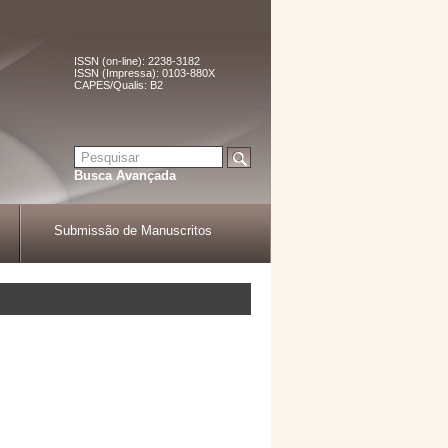
ISSN (on-line): 2238-3182
ISSN (Impressa): 0103-880X
CAPES/Qualis: B2
Busca Avançada
Submissão de Manuscritos