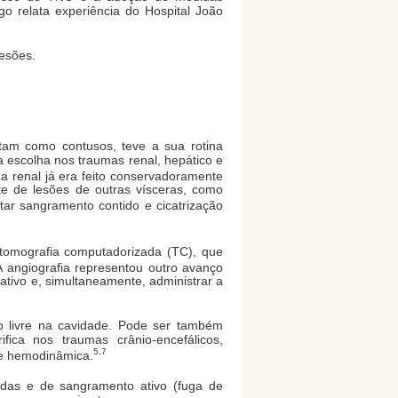
go relata experiência do Hospital João
esões.
tam como contusos, teve a sua rotina
 escolha nos traumas renal, hepático e
 renal já era feito conservadoramente
te de lesões de outras vísceras, como
ntar sangramento contido e cicatrização
 tomografia computadorizada (TC), que
 angiografia representou outro avanço
ativo e, simultaneamente, administrar a
do livre na cavidade. Pode ser também
fica nos traumas crânio-encefálicos,
5,7
ade hemodinâmica.
adas e de sangramento ativo (fuga de