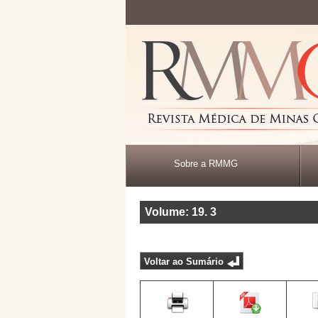
Sobre a RMMG
Volume: 19
.
3
Voltar ao Sumário