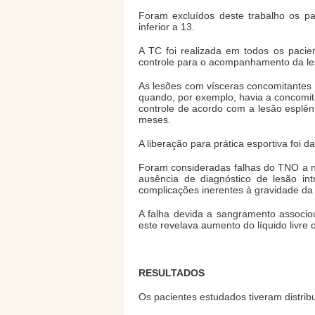
Foram excluídos deste trabalho os pa
inferior a 13.
A TC foi realizada em todos os pacie
controle para o acompanhamento da le
As lesões com vísceras concomitantes
quando, por exemplo, havia a concomitâ
controle de acordo com a lesão esplêni
meses.
A liberação para prática esportiva foi
Foram consideradas falhas do TNO a nec
ausência de diagnóstico de lesão int
complicações inerentes à gravidade da 
A falha devida a sangramento associ
este revelava aumento do líquido livre 
RESULTADOS
Os pacientes estudados tiveram distrib