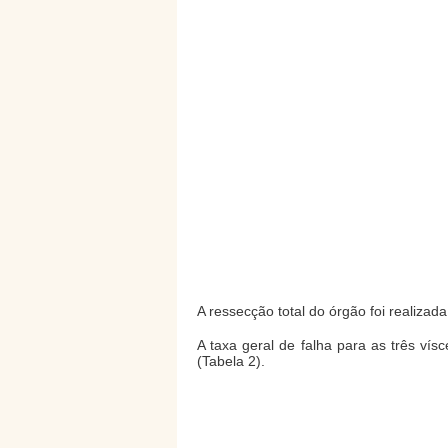
A ressecção total do órgão foi realizad
A taxa geral de falha para as três vís
(Tabela 2).