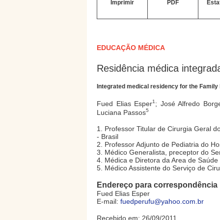
Imprimir
PDF
Esta
EDUCAÇÃO MÉDICA
Residência médica integrad
Integrated medical residency for the Famil
1
Fued Elias Esper
; José Alfredo Bor
5
Luciana Passos
1. Professor Titular de Cirurgia Geral
- Brasil
2. Professor Adjunto de Pediatria do H
3. Médico Generalista, preceptor do Se
4. Médica e Diretora da Area de Saúde
5. Médico Assistente do Serviço de Cir
Endereço para correspondência
Fued Elias Esper
E-mail:
fuedperufu@yahoo.com.br
Recebido em: 26/09/2011