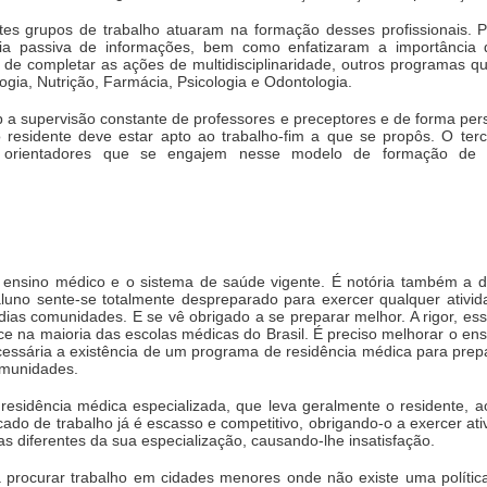
tes grupos de trabalho atuaram na formação desses profissionais. 
ia passiva de informações, bem como enfatizaram a importância do 
 de completar as ações de multidisciplinaridade, outros programas 
logia, Nutrição, Farmácia, Psicologia e Odontologia.
b a supervisão constante de professores e preceptores e de forma pe
 residente deve estar apto ao trabalho-fim a que se propôs. O terc
r orientadores que se engajem nesse modelo de formação de 
o ensino médico e o sistema de saúde vigente. É notória também a d
aluno sente-se totalmente despreparado para exercer qualquer ativi
as comunidades. E se vê obrigado a se preparar melhor. A rigor, ess
ce na maioria das escolas médicas do Brasil. É preciso melhorar o e
cessária a existência de um programa de residência médica para prep
omunidades.
residência médica especializada, que leva geralmente o residente, a
do de trabalho já é escasso e competitivo, obrigando-o a exercer ati
s diferentes da sua especialização, causando-lhe insatisfação.
a procurar trabalho em cidades menores onde não existe uma polític