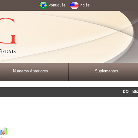
Português
Inglês
Números Anteriores
Suplementos
DOI: htt