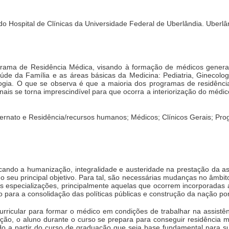
I do Hospital de Clínicas da Universidade Federal de Uberlândia. Uberlâ
rograma de Residência Médica, visando à formação de médicos genera
e da Família e as áreas básicas da Medicina: Pediatria, Ginecologia
logia. O que se observa é que a maioria dos programas de residênci
onais se torna imprescindível para que ocorra a interiorização do médic
ernato e Residência/recursos humanos; Médicos; Clínicos Gerais; Pro
ndo a humanização, integralidade e austeridade na prestação da as
o seu principal objetivo. Para tal, são necessárias mudanças no âmbi
s especializações, principalmente aquelas que ocorrem incorporadas a
co para a consolidação das políticas públicas e construção da nação po
curricular para formar o médico em condições de trabalhar na assistê
ção, o aluno durante o curso se prepara para conseguir residência m
do a partir do curso de graduação que seja base fundamental para s