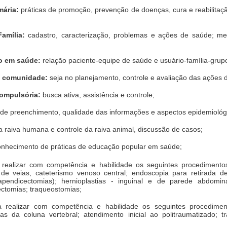
mária:
práticas de promoção, prevenção de doenças, cura e reabilitaçã
amília:
cadastro, caracterização, problemas e ações de saúde; met
o em saúde:
relação paciente-equipe de saúde e usuário-família-gru
e comunidade:
seja no planejamento, controle e avaliação das ações d
ompulsória:
busca ativa, assistência e controle;
de preenchimento, qualidade das informações e aspectos epidemiológi
 raiva humana e controle da raiva animal, discussão de casos;
onhecimento de práticas de educação popular em saúde;
 realizar com competência e habilidade os seguintes procedimentos
de veias, cateterismo venoso central; endoscopia para retirada de c
pendicectomias); hernioplastias - inguinal e de parede abdominal
ectomias; traqueostomias;
 realizar com competência e habilidade os seguintes procedimen
as da coluna vertebral; atendimento inicial ao politraumatizado; tr