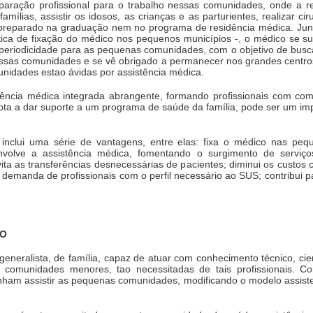
eparação profissional para o trabalho nessas comunidades, onde a r
ílias, assistir os idosos, as crianças e as parturientes, realizar ci
 preparado na graduação nem no programa de residência médica. Junta
tica de fixação do médico nos pequenos municípios -, o médico se su
periodicidade para as pequenas comunidades, com o objetivo de buscar
ssas comunidades e se vê obrigado a permanecer nos grandes centros,
munidades estao ávidas por assistência médica.
ência médica integrada abrangente, formando profissionais com comp
apta a dar suporte a um programa de saúde da família, pode ser um im
inclui uma série de vantagens, entre elas: fixa o médico nas pe
senvolve a assistência médica, fomentando o surgimento de serviç
ta as transferências desnecessárias de pacientes; diminui os custos 
demanda de profissionais com o perfil necessário ao SUS; contribui p
DO
 generalista, de família, capaz de atuar com conhecimento técnico, c
comunidades menores, tao necessitadas de tais profissionais. Con
nham assistir as pequenas comunidades, modificando o modelo assiste