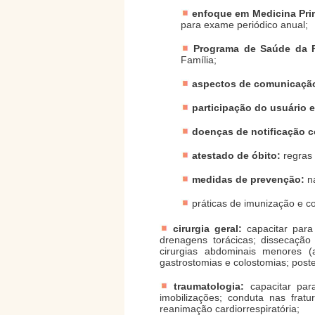
enfoque em Medicina Pri
para exame periódico anual;
Programa de Saúde da F
Família;
aspectos de comunicaçã
participação do usuário 
doenças de notificação c
atestado de óbito:
regras 
medidas de prevenção:
na
práticas de imunização e c
cirurgia geral:
capacitar para
drenagens torácicas; dissecação 
cirurgias abdominais menores (a
gastrostomias e colostomias; post
traumatologia:
capacitar para
imobilizações; conduta nas fratur
reanimação cardiorrespiratória;