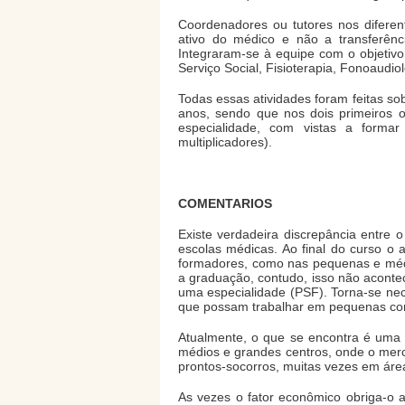
Coordenadores ou tutores nos diferen
ativo do médico e não a transferênc
Integraram-se à equipe com o objetivo
Serviço Social, Fisioterapia, Fonoaudio
Todas essas atividades foram feitas so
anos, sendo que nos dois primeiros o
especialidade, com vistas a forma
multiplicadores).
COMENTARIOS
Existe verdadeira discrepância entre 
escolas médicas. Ao final do curso o 
formadores, como nas pequenas e médi
a graduação, contudo, isso não aconte
uma especialidade (PSF). Torna-se ne
que possam trabalhar em pequenas c
Atualmente, o que se encontra é uma 
médios e grandes centros, onde o merca
prontos-socorros, muitas vezes em área
As vezes o fator econômico obriga-o 