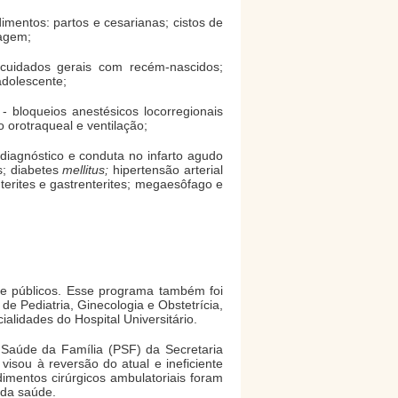
imentos: partos e cesarianas; cistos de
tagem;
 cuidados gerais com recém-nascidos;
adolescente;
- bloqueios anestésicos locorregionais
 orotraqueal e ventilação;
diagnóstico e conduta no infarto agudo
s; diabetes
mellitus;
hipertensão arterial
enterites e gastrenterites; megaesôfago e
 e públicos. Esse programa também foi
 de Pediatria, Ginecologia e Obstetrícia,
ialidades do Hospital Universitário.
 Saúde da Família (PSF) da Secretaria
visou à reversão do atual e ineficiente
imentos cirúrgicos ambulatoriais foram
 da saúde.