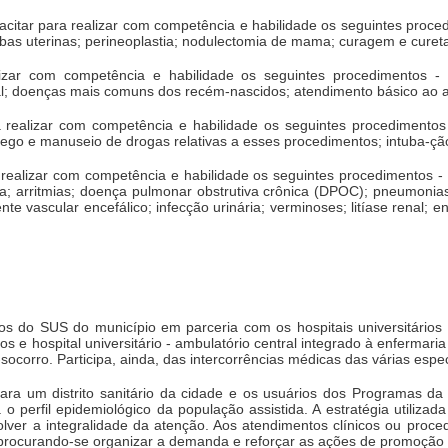
citar para realizar com competência e habilidade os seguintes proced
ubas uterinas; perineoplastia; nodulectomia de mama; curagem e cure
izar com competência e habilidade os seguintes procedimentos -
geral; doenças mais comuns dos recém-nascidos; atendimento básico ao 
a realizar com competência e habilidade os seguintes procedimentos 
rego e manuseio de drogas relativas a esses procedimentos; intuba-ção
realizar com competência e habilidade os seguintes procedimentos - 
aca; arritmias; doença pulmonar obstrutiva crônica (DPOC); pneumonia
dente vascular encefálico; infecção urinária; verminoses; litíase renal; 
os do SUS do município em parceria com os hospitais universitários
s e hospital universitário - ambulatório central integrado à enfermaria
socorro. Participa, ainda, das intercorrências médicas das várias espec
ra um distrito sanitário da cidade e os usuários dos Programas da
 perfil epidemiológico da população assistida. A estratégia utilizada 
lver a integralidade da atenção. Aos atendimentos clínicos ou proced
, procurando-se organizar a demanda e reforçar as ações de promoção