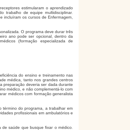
Preceptores estimularam o aprendizado
trabalho de equipe multidisciplinar.
que incluíram os cursos de Enfermagem,
rsonalizada. O programa deve durar três
eiro ano pode ser opcional, dentro da
médicos (formação especializada de
eficiência do ensino e treinamento nas
dade médica, tanto nos grandes centros
a preparação deveria ser dada durante
nsino médico, e não complementá-lo com
arar médicos com formação generalista
o término do programa, a trabalhar em
vidades profissionais em ambulatórios e
a de saúde que busque fixar o médico.