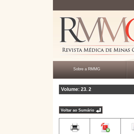
Sobre a RMMG
Volume: 23
.
2
Voltar ao Sumário