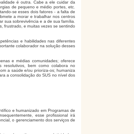
ealidade é outra. Cabe a ele cuidar da
rurgias de pequeno e médio portes, etc.
ndo-se esses dois fatores - a falta de
bmete a morar e trabalhar nos centros
 sua sobrevivência e a de sua família.
 frustrado, e muitas vezes se sentindo
etências e habilidades nas diferentes
portante colaborador na solução desses
quenas e médias comunidades; oferece
os resolutivos, bem como colabora no
com a saúde e/ou prioriza-os; humaniza
ara a consolidação do SUS no nível dos
ientífico e humanizado em Programas de
sequentemente, esse profissional irá
ncial, o gerenciamento dos serviços de