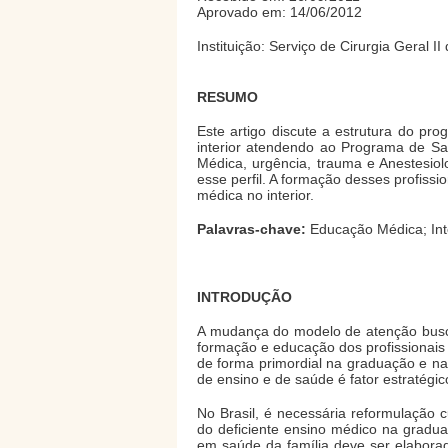
Aprovado em: 14/06/2012
Instituição: Serviço de Cirurgia Geral I
RESUMO
Este artigo discute a estrutura do p
interior atendendo ao Programa de Saúd
Médica, urgência, trauma e Anestesio
esse perfil. A formação desses profissi
médica no interior.
Palavras-chave:
Educação Médica; Int
INTRODUÇÃO
A mudança do modelo de atenção busca
formação e educação dos profissionais 
de forma primordial na graduação e na
de ensino e de saúde é fator estratégi
No Brasil, é necessária reformulação 
do deficiente ensino médico na gradua
em saúde da família deve ser elabora