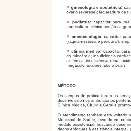
ginecologia e obstetrícia:
capa
ovário (exérese); laqueadura de t
pediatria:
capacitar para real
puericultura; clínica pediátrica 
anestesiologia
: capacitar par
(raquia-nestesia e peridural); emp
clínica médica:
capacitar para 
do miocárdio; insuficiência cardí
sistêmica; insuficiência renal; aci
megacolo; exames laboratoriais.
MÉTODO
Os campos de prática foram os serviç
desenvolvido nos ambulatórios periférico
Clínica Médica, Cirurgia Geral e pronto-
O atendimento também está voltado pa
Municipal de Saúde, levando em conta o
modelo assistencial, buscando desenvo
dados enfoques à assistência integral