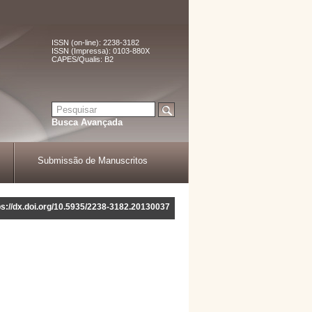
ISSN (on-line): 2238-3182
ISSN (Impressa): 0103-880X
CAPES/Qualis: B2
Busca Avançada
Submissão de Manuscritos
ps://dx.doi.org/10.5935/2238-3182.20130037