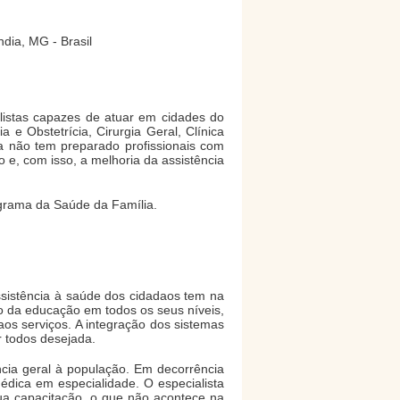
ndia, MG - Brasil
listas capazes de atuar em cidades do
 e Obstetrícia, Cirurgia Geral, Clínica
a não tem preparado profissionais com
o e, com isso, a melhoria da assistência
grama da Saúde da Família.
sistência à saúde dos cidadaos tem na
to da educação em todos os seus níveis,
os serviços. A integração dos sistemas
r todos desejada.
ncia geral à população. Em decorrência
édica em especialidade. O especialista
ua capacitação, o que não acontece na