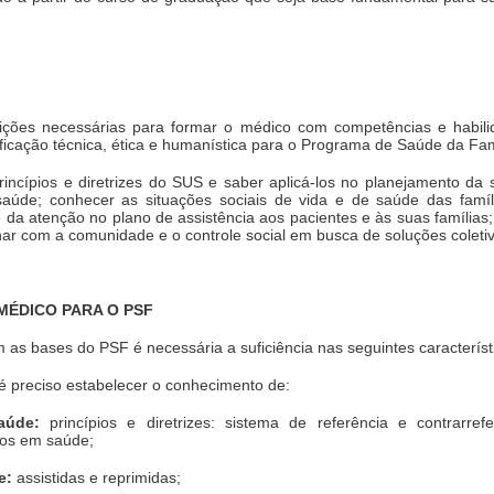
ondições necessárias para formar o médico com competências e habili
ificação técnica, ética e humanística para o Programa de Saúde da Fam
rincípios e diretrizes do SUS e saber aplicá-los no planejamento da 
 saúde; conhecer as situações sociais de vida e de saúde das famíl
 da atenção no plano de assistência aos pacientes e às suas famílias
ar com a comunidade e o controle social em busca de soluções coleti
MÉDICO PARA O PSF
as bases do PSF é necessária a suficiência nas seguintes característ
 é preciso estabelecer o conhecimento de:
aúde:
princípios e diretrizes: sistema de referência e contrarrefer
tos em saúde;
e:
assistidas e reprimidas;