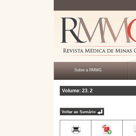
Sobre a RMMG
Volume: 23
.
2
Voltar ao Sumário