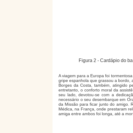
Figura 2 - Cardápio do 
A viagem para a Europa foi tormentosa 
gripe espanhola que grassou a bordo, 
Borges da Costa, também, atingido pel
entretanto, o conforto moral da assist
seu lado, devotou-se com a dedicaçã
necessário o seu desembarque em Oran
da Missão para ficar junto do amigo. 
Médica, na França, onde prestaram rele
amiga entre ambos foi longa, até a mo