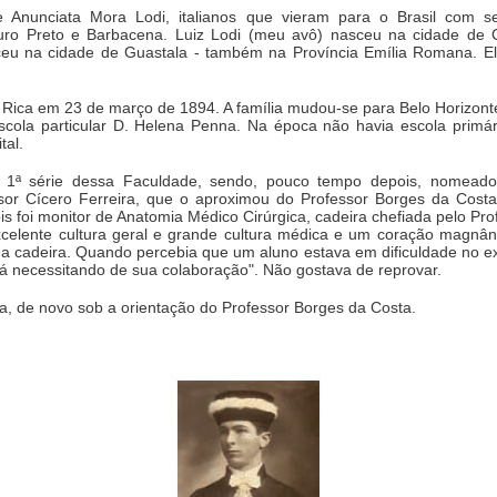
 e Anunciata Mora Lodi, italianos que vieram para o Brasil com 
uro Preto e Barbacena. Luiz Lodi (meu avô) nasceu na cidade de C
ceu na cidade de Guastala - também na Província Emília Romana.
a Rica em 23 de março de 1894. A família mudou-se para Belo Horizo
 escola particular D. Helena Penna. Na época não havia escola primá
tal.
 1ª série dessa Faculdade, sendo, pouco tempo depois, nomead
ofessor Cícero Ferreira, que o aproximou do Professor Borges da Cos
s foi monitor de Anatomia Médico Cirúrgica, cadeira chefiada pelo Pr
xcelente cultura geral e grande cultura médica e um coração magnân
a cadeira. Quando percebia que um aluno estava em dificuldade no exa
 está necessitando de sua colaboração". Não gostava de reprovar.
ica, de novo sob a orientação do Professor Borges da Costa.