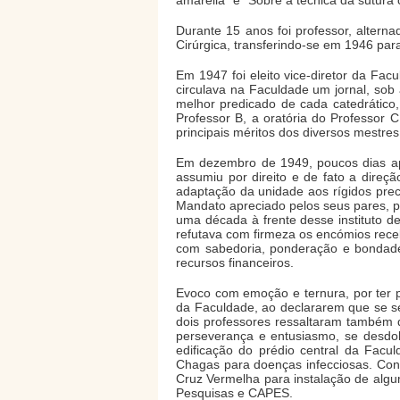
amarella" e "Sobre a técnica da sutura c
Durante 15 anos foi professor, altern
Cirúrgica, transferindo-se em 1946 para 
Em 1947 foi eleito vice-diretor da Fac
circulava na Faculdade um jornal, sob
melhor predicado de cada catedrático,
Professor B, a oratória do Professor 
principais méritos dos diversos mestre
Em dezembro de 1949, poucos dias após
assumiu por direito e de fato a direçã
adaptação da unidade aos rígidos prece
Mandato apreciado pelos seus pares, po
uma década à frente desse instituto d
refutava com firmeza os encómios rec
com sabedoria, ponderação e bondade
recursos financeiros.
Evoco com emoção e ternura, por ter p
da Faculdade, ao declararem que se s
dois professores ressaltaram também 
perseverança e entusiasmo, se desdob
edificação do prédio central da Facu
Chagas para doenças infecciosas. Con
Cruz Vermelha para instalação de algu
Pesquisas e CAPES.