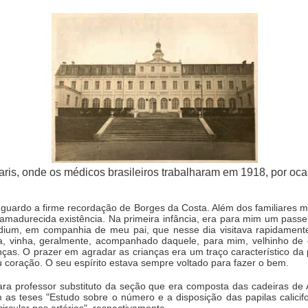
 Paris, onde os médicos brasileiros trabalharam em 1918, por oc
ardo a firme recordação de Borges da Costa. Além dos familiares mai
 amadurecida existência. Na primeira infância, era para mim um passe
adium, em companhia de meu pai, que nesse dia visitava rapidament
ta, vinha, geralmente, acompanhado daquele, para mim, velhinho d
nças. O prazer em agradar as crianças era um traço característico d
coração. O seu espírito estava sempre voltado para fazer o bem.
ra professor substituto da seção que era composta das cadeiras de 
 as teses "Estudo sobre o número e a disposição das papilas calicif