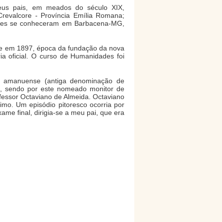
seus pais, em meados do século XIX,
revalcore - Província Emília Romana;
 Eles se conheceram em Barbacena-MG,
nte em 1897, época da fundação da nova
ria oficial. O curso de Humanidades foi
o amanuense (antiga denominação de
ta, sendo por este nomeado monitor de
ofessor Octaviano de Almeida. Octaviano
imo. Um episódio pitoresco ocorria por
me final, dirigia-se a meu pai, que era