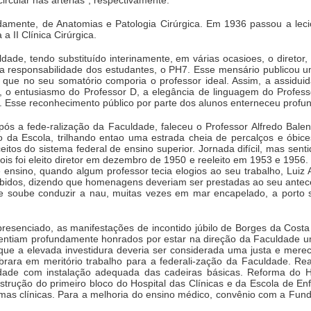
ircular nas artérias", respectivamente.
adamente, de Anatomias e Patologia Cirúrgica. Em 1936 passou a leci
a II Clínica Cirúrgica.
uldade, tendo substituído interinamente, em várias ocasioes, o diretor
 a responsabilidade dos estudantes, o PH7. Esse mensário publicou u
 que no seu somatório comporia o professor ideal. Assim, a assidui
C, o entusiasmo do Professor D, a elegância de linguagem do Profess
s. Esse reconhecimento público por parte dos alunos enterneceu profu
 a fede-ralização da Faculdade, faleceu o Professor Alfredo Balena
o da Escola, trilhando entao uma estrada cheia de percalços e óbices,
itos do sistema federal de ensino superior. Jornada difícil, mas sen
is foi eleito diretor em dezembro de 1950 e reeleito em 1953 e 1956
e ensino, quando algum professor tecia elogios ao seu trabalho, Luiz
ebidos, dizendo que homenagens deveriam ser prestadas ao seu antece
 soube conduzir a nau, muitas vezes em mar encapelado, a porto 
resenciado, as manifestações de incontido júbilo de Borges da Cost
entiam profundamente honrados por estar na direção da Faculdade um 
que a elevada investidura deveria ser considerada uma justa e merec
rara em meritório trabalho para a federali-zação da Faculdade. R
ldade com instalação adequada das cadeiras básicas. Reforma do H
strução do primeiro bloco do Hospital das Clínicas e da Escola de E
mas clínicas. Para a melhoria do ensino médico, convênio com a Fund