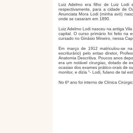
Luiz Adelmo era filho de Luiz Lodi
respectivamente, para a cidade de O
Anunciata Mora Lodi (minha avó) nas
onde se casaram em 1890.
Luiz Adelmo Lodi nasceu na antiga Vil
capital. O curso primário foi feito na
cursado no Ginásio Mineiro, nessa Capi
Em março de 1912 matriculou-se na
escriturário) pelo entao diretor, Pr
Anatomia Descritiva. Poucos anos depoi
era um notável cirurgiao, dotado de e
ocasiao dos exames prático-orais de su
monitor, e dizia "- Lodi, fulano de tal
No 6º ano foi interno de Clínica Cirúrg