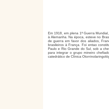
Em 1918, em plena 1ª Guerra Mundial, 
à Alemanha. Na época, esteve no Brasi
de guerra em favor dos aliados, Fran
brasileiros à França. Foi entao const
Paulo e Rio Grande do Sul, sob a che
para integrar o grupo mineiro chefia
catedrático de Clínica Otorrinolaringo