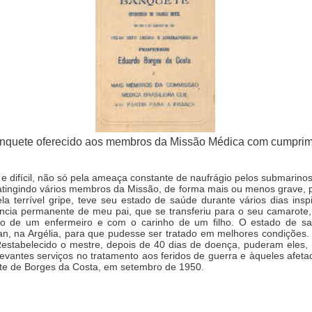
banquete oferecido aos membros da Missão Médica com cumprim
e difícil, não só pela ameaça constante de naufrágio pelos submarinos 
atingindo vários membros da Missão, de forma mais ou menos grave, p
a terrível gripe, teve seu estado de saúde durante vários dias inspi
ência permanente de meu pai, que se transferiu para o seu camarote,
o de um enfermeiro e com o carinho de um filho. O estado de sa
, na Argélia, para que pudesse ser tratado em melhores condições. 
Restabelecido o mestre, depois de 40 dias de doença, puderam eles, 
vantes serviços no tratamento aos feridos de guerra e àqueles afeta
rte de Borges da Costa, em setembro de 1950.