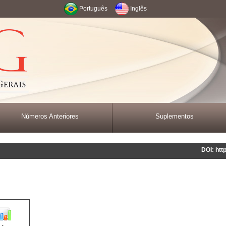
Português
Inglês
Números Anteriores
Suplementos
DOI: htt