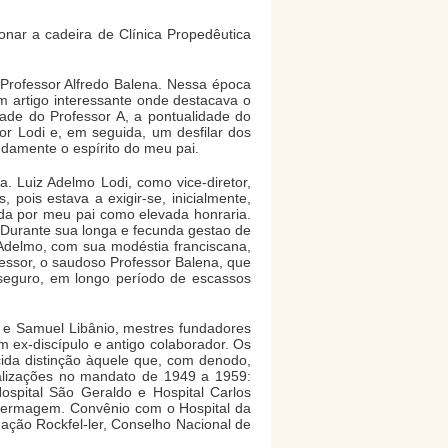
onar a cadeira de Clínica Propedêutica
, Professor Alfredo Balena. Nessa época
m artigo interessante onde destacava o
dade do Professor A, a pontualidade do
or Lodi e, em seguida, um desfilar dos
ndamente o espírito do meu pai.
. Luiz Adelmo Lodi, como vice-diretor,
 pois estava a exigir-se, inicialmente,
tida por meu pai como elevada honraria.
. Durante sua longa e fecunda gestao de
 Adelmo, com sua modéstia franciscana,
ssor, o saudoso Professor Balena, que
seguro, em longo período de escassos
a e Samuel Libânio, mestres fundadores
ex-discípulo e antigo colaborador. Os
ida distinção àquele que, com denodo,
ealizações no mandato de 1949 a 1959:
ospital São Geraldo e Hospital Carlos
nfermagem. Convênio com o Hospital da
ação Rockfel-ler, Conselho Nacional de