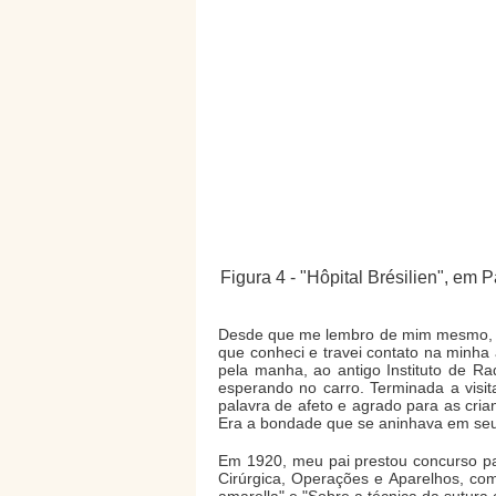
Figura 4 - "Hôpital Brésilien", em
Desde que me lembro de mim mesmo, gu
que conheci e travei contato na minha
pela manha, ao antigo Instituto de R
esperando no carro. Terminada a visi
palavra de afeto e agrado para as cria
Era a bondade que se aninhava em seu 
Em 1920, meu pai prestou concurso pa
Cirúrgica, Operações e Aparelhos, com