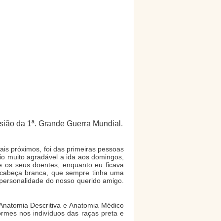
asião da 1ª. Grande Guerra Mundial.
s próximos, foi das primeiras pessoas
io muito agradável a ida aos domingos,
e os seus doentes, enquanto eu ficava
e cabeça branca, que sempre tinha uma
a personalidade do nosso querido amigo.
Anatomia Descritiva e Anatomia Médico
ormes nos indivíduos das raças preta e