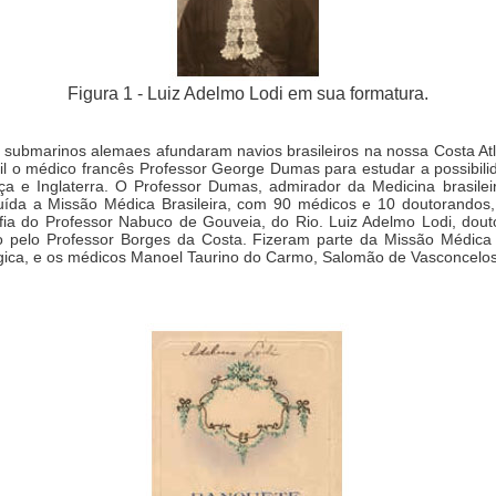
Figura 1 - Luiz Adelmo Lodi em sua formatura.
submarinos alemaes afundaram navios brasileiros na nossa Costa Atlân
l o médico francês Professor George Dumas para estudar a possibili
ça e Inglaterra. O Professor Dumas, admirador da Medicina brasile
ituída a Missão Médica Brasileira, com 90 médicos e 10 doutorandos
fia do Professor Nabuco de Gouveia, do Rio. Luiz Adelmo Lodi, dout
do pelo Professor Borges da Costa. Fizeram parte da Missão Médic
lógica, e os médicos Manoel Taurino do Carmo, Salomão de Vasconcelos