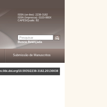
ISSN (on-line): 2238-3182
ISSN (Impressa): 0103-880X
CAPES/Qualis: B2
Busca Avançada
Submissão de Manuscritos
ps://dx.doi.org/10.5935/2238-3182.20130038