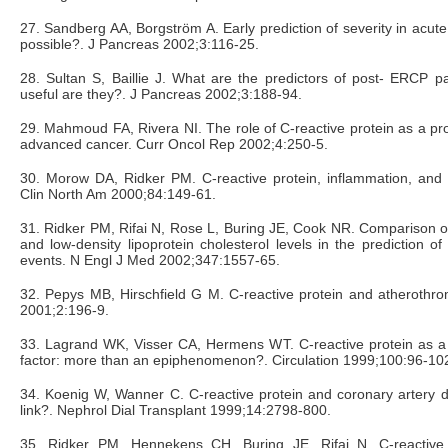
27. Sandberg AA, Borgström A. Early prediction of severity in acute p
possible?. J Pancreas 2002;3:116-25.
28. Sultan S, Baillie J. What are the predictors of post- ERCP p
useful are they?. J Pancreas 2002;3:188-94.
29. Mahmoud FA, Rivera NI. The role of C-reactive protein as a pro
advanced cancer. Curr Oncol Rep 2002;4:250-5.
30. Morow DA, Ridker PM. C-reactive protein, inflammation, and 
Clin North Am 2000;84:149-61.
31. Ridker PM, Rifai N, Rose L, Buring JE, Cook NR. Comparison of
and low-density lipoprotein cholesterol levels in the prediction of 
events. N Engl J Med 2002;347:1557-65.
32. Pepys MB, Hirschfield G M. C-reactive protein and atherothrom
2001;2:196-9.
33. Lagrand WK, Visser CA, Hermens WT. C-reactive protein as a 
factor: more than an epiphenomenon?. Circulation 1999;100:96-10
34. Koenig W, Wanner C. C-reactive protein and coronary artery d
link?. Nephrol Dial Transplant 1999;14:2798-800.
35. Ridker PM, Hennekens CH, Buring JE, Rifai N. C-reactive