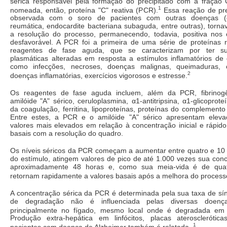
sérica responsável pela formação do precipitado com a fraçã
1
nomeada, então, proteína "C" reativa (PCR).
Essa reação de pre
observada com o soro de pacientes com outras doenças (os
reumática, endocardite bacteriana subaguda, entre outras), torn
a resolução do processo, permanecendo, todavia, positiva nos
desfavorável. A PCR foi a primeira de uma série de proteínas
reagentes de fase aguda, que se caracterizam por ter su
plasmáticas alteradas em resposta a estímulos inflamatórios de 
como infecções, necroses, doenças malignas, queimaduras, ci
2
doenças inflamatórias, exercícios vigorosos e estresse.
Os reagentes de fase aguda incluem, além da PCR, fibrinogên
amilóide "A" sérico, ceruloplasmina, α1-antitripsina, α1-glicoproteí
da coagulação, ferritina, lipoproteínas, proteínas do complemento
Entre estes, a PCR e o amilóide "A" sérico apresentam eleva
valores mais elevados em relação à concentração inicial e rápido
basais com a resolução do quadro.
Os níveis séricos da PCR começam a aumentar entre quatro e 10 h
do estímulo, atingem valores de pico de até 1.000 vezes sua conc
aproximadamente 48 horas e, como sua meia-vida é de quat
retornam rapidamente a valores basais após a melhora do proces
A concentração sérica da PCR é determinada pela sua taxa de sín
de degradação não é influenciada pelas diversas doenç
principalmente no fígado, mesmo local onde é degradada em 
Produção extra-hepática em linfócitos, placas ateroscleróti
1
pacientes com doença de Alzheimer também é relatada.