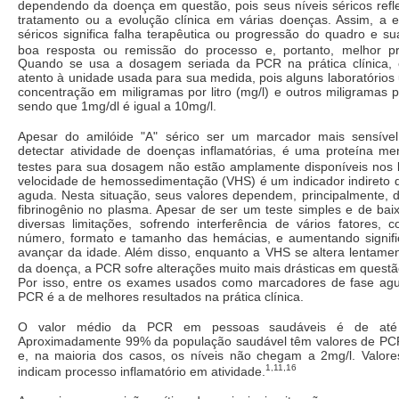
dependendo da doença em questão, pois seus níveis séricos refl
tratamento ou a evolução clínica em várias doenças. Assim, a e
séricos significa falha terapêutica ou progressão do quadro e su
boa resposta ou remissão do processo e, portanto, melhor pr
Quando se usa a dosagem seriada da PCR na prática clínica, 
atento à unidade usada para sua medida, pois alguns laboratório
concentração em miligramas por litro (mg/l) e outros miligramas po
sendo que 1mg/dl é igual a 10mg/l.
Apesar do amilóide "A" sérico ser um marcador mais sensív
detectar atividade de doenças inflamatórias, é uma proteína m
testes para sua dosagem não estão amplamente disponíveis nos l
velocidade de hemossedimentação (VHS) é um indicador indireto d
aguda. Nesta situação, seus valores dependem, principalmente, 
fibrinogênio no plasma. Apesar de ser um teste simples e de bai
diversas limitações, sofrendo interferência de vários fatores, 
número, formato e tamanho das hemácias, e aumentando signif
avançar da idade. Além disso, enquanto a VHS se altera lentame
da doença, a PCR sofre alterações muito mais drásticas em questã
Por isso, entre os exames usados como marcadores de fase ag
PCR é a de melhores resultados na prática clínica.
O valor médio da PCR em pessoas saudáveis é de até 0
Aproximadamente 99% da população saudável têm valores de PC
e, na maioria dos casos, os níveis não chegam a 2mg/l. Valor
1,11,16
indicam processo inflamatório em atividade.