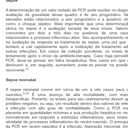
Sepse
A determinação de um valor isolado de PCR pode auxiliar no diagn
avaliação da gravidade desse quadro e de seu prognóstico. Va
elevados estão relacionados a pior prognóstico e a quadros clí
como o choque séptico. Mais importante que uma determinaç
sérica na sepse é a avaliação seriada de seus níveis. Valor
crescentes por dois a três dias na ausência de uma caus
relacionados a processo infeccioso ativo. Seu acompanhamento se
na avaliação da resposta ao tratamento da sepse, uma vez que s
tendem a cair rapidamente após a instituição de tratamento 
outras infecções. Em casos de coleção purulenta, os níveis
lentamente após o início da antibioticoterapia. Caso haja persist
PCR, deve-se pensar em falha terapêutica. Nos casos em que s
diminuem e, em seguida, aumentam, pode-se pensar na possibi
11
recorrente.
Sepse neonatal
A sepse neonatal ocorre em cerca de um a oito casos para 
5,26
nascidos.
É uma doença de alta mortalidade, com manife
inespecíficas. Portanto, os testes para seu rastreamento devem ap
preditivo negativo, ou seja, um resultado dentro dos valores de ref
a infecção com alto grau de confiabilidade. Como a PCR ma
placenta em quantidades mínimas e sua produção hepática no re
normalmente em resposta a estímulos inflamatórios, seus níveis 
atividade de processos inflamatórios do recém-nascido. O princip
da PCR em recém-nascidos é a infecção. Aspiração meconial, sí