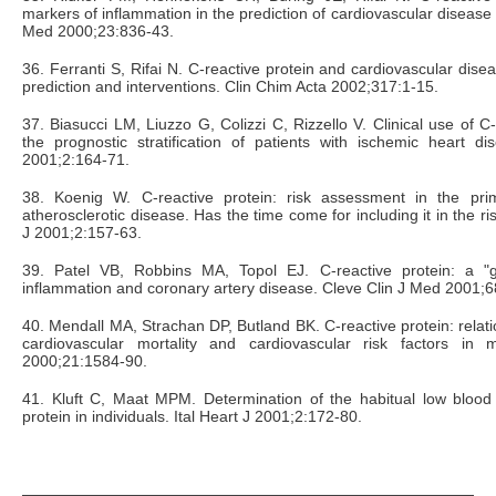
markers of inflammation in the prediction of cardiovascular diseas
Med 2000;23:836-43.
36. Ferranti S, Rifai N. C-reactive protein and cardiovascular disea
prediction and interventions. Clin Chim Acta 2002;317:1-15.
37. Biasucci LM, Liuzzo G, Colizzi C, Rizzello V. Clinical use of C-
the prognostic stratification of patients with ischemic heart di
2001;2:164-71.
38. Koenig W. C-reactive protein: risk assessment in the pri
atherosclerotic disease. Has the time come for including it in the ris
J 2001;2:157-63.
39. Patel VB, Robbins MA, Topol EJ. C-reactive protein: a "
inflammation and coronary artery disease. Cleve Clin J Med 2001;6
40. Mendall MA, Strachan DP, Butland BK. C-reactive protein: relation
cardiovascular mortality and cardiovascular risk factors in
2000;21:1584-90.
41. Kluft C, Maat MPM. Determination of the habitual low blood 
protein in individuals. Ital Heart J 2001;2:172-80.