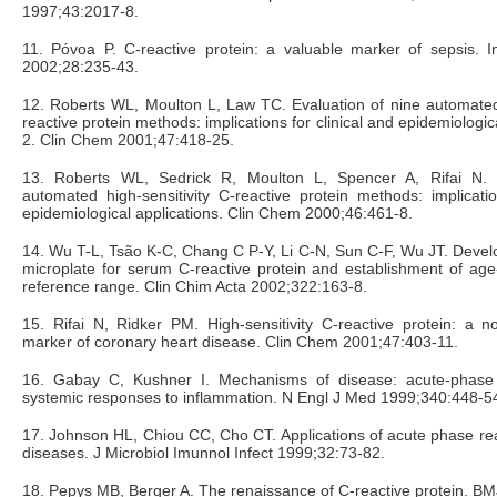
1997;43:2017-8.
11. Póvoa P. C-reactive protein: a valuable marker of sepsis. 
2002;28:235-43.
12. Roberts WL, Moulton L, Law TC. Evaluation of nine automated 
reactive protein methods: implications for clinical and epidemiologica
2. Clin Chem 2001;47:418-25.
13. Roberts WL, Sedrick R, Moulton L, Spencer A, Rifai N. E
automated high-sensitivity C-reactive protein methods: implicatio
epidemiological applications. Clin Chem 2000;46:461-8.
14. Wu T-L, Tsão K-C, Chang C P-Y, Li C-N, Sun C-F, Wu JT. Deve
microplate for serum C-reactive protein and establishment of ag
reference range. Clin Chim Acta 2002;322:163-8.
15. Rifai N, Ridker PM. High-sensitivity C-reactive protein: a 
marker of coronary heart disease. Clin Chem 2001;47:403-11.
16. Gabay C, Kushner I. Mechanisms of disease: acute-phase 
systemic responses to inflammation. N Engl J Med 1999;340:448-5
17. Johnson HL, Chiou CC, Cho CT. Applications of acute phase reac
diseases. J Microbiol Imunnol Infect 1999;32:73-82.
18. Pepys MB, Berger A. The renaissance of C-reactive protein. B