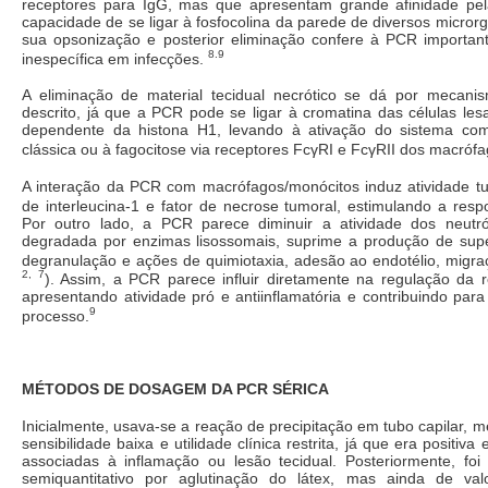
receptores para IgG, mas que apresentam grande afinidade pe
capacidade de se ligar à fosfocolina da parede de diversos micro
sua opsonização e posterior eliminação confere à PCR importan
8.9
inespecífica em infecções.
A eliminação de material tecidual necrótico se dá por mecan
descrito, já que a PCR pode se ligar à cromatina das células le
dependente da histona H1, levando à ativação do sistema com
clássica ou à fagocitose via receptores FcγRI e FcγRII dos macróf
A interação da PCR com macrófagos/monócitos induz atividade tu
de interleucina-1 e fator de necrose tumoral, estimulando a respo
Por outro lado, a PCR parece diminuir a atividade dos neutróf
degradada por enzimas lisossomais, suprime a produção de supe
degranulação e ações de quimiotaxia, adesão ao endotélio, migraç
2, 7
). Assim, a PCR parece influir diretamente na regulação da r
apresentando atividade pró e antiinflamatória e contribuindo par
9
processo.
MÉTODOS DE DOSAGEM DA PCR SÉRICA
Inicialmente, usava-se a reação de precipitação em tubo capilar, m
sensibilidade baixa e utilidade clínica restrita, já que era positiva
associadas à inflamação ou lesão tecidual. Posteriormente, foi 
semiquantitativo por aglutinação do látex, mas ainda de valor