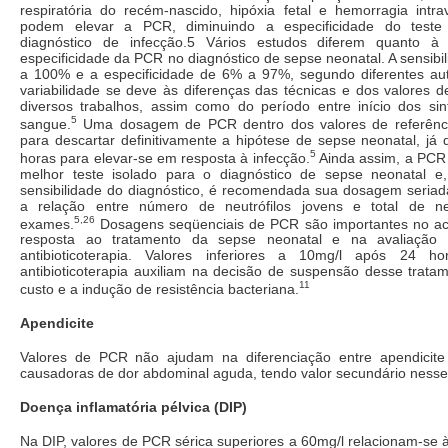
respiratória do recém-nascido, hipóxia fetal e hemorragia intra
podem elevar a PCR, diminuindo a especificidade do teste
diagnóstico de infecção.5 Vários estudos diferem quanto à 
especificidade da PCR no diagnóstico de sepse neonatal. A sensibi
a 100% e a especificidade de 6% a 97%, segundo diferentes au
variabilidade se deve às diferenças das técnicas e dos valores 
diversos trabalhos, assim como do período entre início dos si
5
sangue.
Uma dosagem de PCR dentro dos valores de referência
para descartar definitivamente a hipótese de sepse neonatal, j
5
horas para elevar-se em resposta à infecção.
Ainda assim, a PCR
melhor teste isolado para o diagnóstico de sepse neonatal e
sensibilidade do diagnóstico, é recomendada sua dosagem seria
a relação entre número de neutrófilos jovens e total de neu
5,26
exames.
Dosagens seqüenciais de PCR são importantes no 
resposta ao tratamento da sepse neonatal e na avaliação
antibioticoterapia. Valores inferiores a 10mg/l após 24 h
antibioticoterapia auxiliam na decisão de suspensão desse trata
11
custo e a indução de resistência bacteriana.
Apendicite
Valores de PCR não ajudam na diferenciação entre apendicite
causadoras de dor abdominal aguda, tendo valor secundário nesse
Doença inflamatória pélvica (DIP)
Na DIP, valores de PCR sérica superiores a 60mg/l relacionam-se 