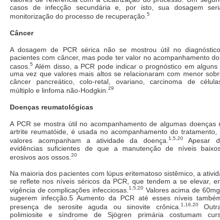
casos de infecção secundária e, por isto, sua dosagem ser
5
monitorização do processo de recuperação.
Câncer
A dosagem de PCR sérica não se mostrou útil no diagnóstic
pacientes com câncer, mas pode ter valor no acompanhamento do
5
casos.
Além disso, a PCR pode indicar o prognóstico em alguns t
uma vez que valores mais altos se relacionaram com menor sob
câncer pancreático, colo-retal, ovariano, carcinoma de célul
29
múltiplo e linfoma não-Hodgkin.
Doenças reumatológicas
A PCR se mostra útil no acompanhamento de algumas doenças r
artrite reumatóide, é usada no acompanhamento do tratamento
1,5,20
valores acompanham a atividade da doença.
Apesar di
evidências suficientes de que a manutenção de níveis baixos
20
erosivos aos ossos.
Na maioria dos pacientes com lúpus eritematoso sistêmico, a ativ
se reflete nos níveis séricos da PCR, que tendem a se elevar, e
1,5,20
vigência de complicações infecciosas.
Valores acima de 60mg/
sugerem infecção.5 Aumento da PCR até esses níveis també
1,16,20
presença de serosite aguda ou sinovite crônica.
Outra
polimiosite e síndrome de Sjögren primária costumam cu