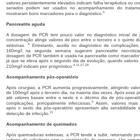
valores persistentemente elevados indicam falha terapêutica ou co
seriados podem ser usados no acompanhamento do tratam
4
mostraram bons marcadores para o diagnóstico.
Pancreatite aguda
A dosagem de PCR tem pouco valor no diagnóstico inicial de p
concentração atinge valores de pico entre o terceiro e o quinto di
4
sintomas.
Entretanto, auxilia no diagnóstico de complicações
160mg/l na segunda semana sugerem pancreatite necrotizan
dosagem de PCR também é usada na pancreatite como marcador p
já que se eleva após o segundo dia de evolução, quando valores 
4,11,27,28
210mg/l indicam pior prognóstico.
Acompanhamento pós-operatório
Após cirurgias, a PCR aumenta progressivamente, atingindo val
de 100mg/l após o terceiro dia, na maioria das vezes. Após esse pi
até valores basais entre o sexto e o décimo dia de pós-operató
5
complicações, principalmente infecciosas.
Assim, valores mais 
após o sexto dia pós-operatório apresentam alta sensibilidade e
11
detecção de infecção.
Acompanhamento de queimados
Após queimaduras extensas, a PCR tende a subir, retornando pr
valores de referência com a cicatrização do processo. Um segun