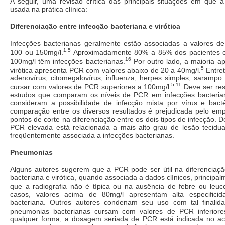
A seguir, uma revisão crítica das principais situações em que
usada na prática clínica:
Diferenciação entre infecção bacteriana e virótica
Infecções bacterianas geralmente estão associadas a valores d
1,5
100 ou 150mg/l.
Aproximadamente 80% a 85% dos pacientes 
16
100mg/l têm infecções bacterianas.
Por outro lado, a maioria a
5
virótica apresenta PCR com valores abaixo de 20 a 40mg/l.
Entret
adenovírus, citomegalovírus, influenza, herpes simples, saram
5,11
cursar com valores de PCR superiores a 100mg/l.
Deve ser res
estudos que comparam os níveis de PCR em infecções bacterian
consideram a possibilidade de infecção mista por vírus e bacté
comparação entre os diversos resultados é prejudicada pelo emp
pontos de corte na diferenciação entre os dois tipos de infecção. 
PCR elevada está relacionada a mais alto grau de lesão tecidual
freqüentemente associada a infecções bacterianas.
Pneumonias
Alguns autores sugerem que a PCR pode ser útil na diferenciaç
bacteriana e virótica, quando associada a dados clínicos, princip
que a radiografia não é típica ou na ausência de febre ou leuc
casos, valores acima de 80mg/l apresentam alta especificid
bacteriana. Outros autores condenam seu uso com tal finalid
pneumonias bacterianas cursam com valores de PCR inferiore
qualquer forma, a dosagem seriada de PCR está indicada no 