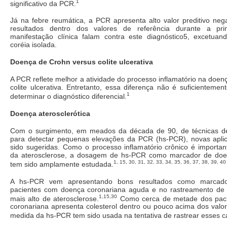
1
significativo da PCR.
Já na febre reumática, a PCR apresenta alto valor preditivo neg
resultados dentro dos valores de referência durante a pr
manifestação clínica falam contra este diagnóstico5, excetua
coréia isolada.
Doença de Crohn versus colite ulcerativa
A PCR reflete melhor a atividade do processo inflamatório na doe
colite ulcerativa. Entretanto, essa diferença não é suficientement
1
determinar o diagnóstico diferencial.
Doença aterosclerótica
Com o surgimento, em meados da década de 90, de técnicas de 
para detectar pequenas elevações da PCR (hs-PCR), novas aplic
sido sugeridas. Como o processo inflamatório crônico é important
da aterosclerose, a dosagem de hs-PCR como marcador de doen
1, 15, 30, 31, 32, 33, 34, 35, 36, 37, 38, 39, 40
tem sido amplamente estudada.
A hs-PCR vem apresentando bons resultados como marcado
pacientes com doença coronariana aguda e no rastreamento de
1,15,30
mais alto de aterosclerose.
Como cerca de metade dos pac
coronariana apresenta colesterol dentro ou pouco acima dos valor
medida da hs-PCR tem sido usada na tentativa de rastrear esses c