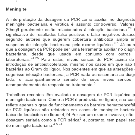
Meningite
A interpretação da dosagem da PCR como auxiliar no diagnóstico
meningite bacteriana e virótica é assunto controverso. Valore
24
20mg/l geralmente estão relacionados à infecção bacteriana.
E
significativo de resultados falso-positivos e falso-negativos desa
segundo autores que sugerem cobertura antibiótica ampla 
4,5
suspeitos de infecção bacteriana pelo exame liquórico.
Já outr
que a dosagem da PCR pode ser uma ferramenta auxiliar no diagnó
bacteriana, desde que usada em conjunto com outros d
24,25
laboratoriais.
Para estes, níveis séricos de PCR acima de 
introdução de antibioticoterapia, mesmo nos casos em que não
bactérias ao Gram do líquor. Nos pacientes em que as alterações
sugerisse infecção bacteriana, a PCR nada acrescentaria ao diagn
lado, o acompanhamento seriado de seus níveis séricos 
5
acompanhamento da resposta ao tratamento.
Trabalhos recentes têm avaliado a dosagem de PCR liquórica p
meningite bacteriana. Como a PCR é produzida no fígado, sua con
reflete apenas o grau de funcionamento da barreira hematoencefál
de PCR liquórica são relatados em casos de meningite bacter
baixa de leucócitos no líquor.4,24 Por ser um exame invasivo, nã
5
dosagem seriada como a PCR sérica
e, portanto, tem papel se
4,5,24
de meningite bacteriana.