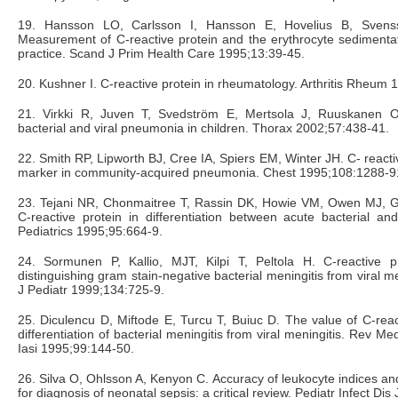
19. Hansson LO, Carlsson I, Hansson E, Hovelius B, Svens
Measurement of C-reactive protein and the erythrocyte sedimentat
practice. Scand J Prim Health Care 1995;13:39-45.
20. Kushner I. C-reactive protein in rheumatology. Arthritis Rheum
21. Virkki R, Juven T, Svedström E, Mertsola J, Ruuskanen O. 
bacterial and viral pneumonia in children. Thorax 2002;57:438-41.
22. Smith RP, Lipworth BJ, Cree IA, Spiers EM, Winter JH. C- reactive
marker in community-acquired pneumonia. Chest 1995;108:1288-9
23. Tejani NR, Chonmaitree T, Rassin DK, Howie VM, Owen MJ, 
C-reactive protein in differentiation between acute bacterial and 
Pediatrics 1995;95:664-9.
24. Sormunen P, Kallio, MJT, Kilpi T, Peltola H. C-reactive pr
distinguishing gram stain-negative bacterial meningitis from viral men
J Pediatr 1999;134:725-9.
25. Diculencu D, Miftode E, Turcu T, Buiuc D. The value of C-react
differentiation of bacterial meningitis from viral meningitis. Rev 
Iasi 1995;99:144-50.
26. Silva O, Ohlsson A, Kenyon C. Accuracy of leukocyte indices an
for diagnosis of neonatal sepsis: a critical review. Pediatr Infect Di