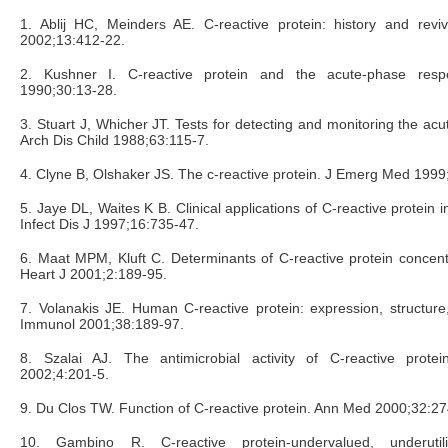
1. Ablij HC, Meinders AE. C-reactive protein: history and revi
2002;13:412-22.
2. Kushner I. C-reactive protein and the acute-phase res
1990;30:13-28.
3. Stuart J, Whicher JT. Tests for detecting and monitoring the ac
Arch Dis Child 1988;63:115-7.
4. Clyne B, Olshaker JS. The c-reactive protein. J Emerg Med 1999
5. Jaye DL, Waites K B. Clinical applications of C-reactive protein in
Infect Dis J 1997;16:735-47.
6. Maat MPM, Kluft C. Determinants of C-reactive protein concentra
Heart J 2001;2:189-95.
7. Volanakis JE. Human C-reactive protein: expression, structure
Immunol 2001;38:189-97.
8. Szalai AJ. The antimicrobial activity of C-reactive protei
2002;4:201-5.
9. Du Clos TW. Function of C-reactive protein. Ann Med 2000;32:27
10. Gambino R. C-reactive protein-undervalued, underuti