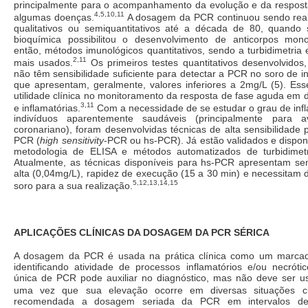
principalmente para o acompanhamento da evolução e da respost
4,5,10,11
algumas doenças.
A dosagem da PCR continuou sendo real
qualitativos ou semiquantitativos até a década de 80, quando 
bioquímica possibilitou o desenvolvimento de anticorpos mono
então, métodos imunológicos quantitativos, sendo a turbidimetria 
2,11
mais usados.
Os primeiros testes quantitativos desenvolvidos, 
não têm sensibilidade suficiente para detectar a PCR no soro de i
que apresentam, geralmente, valores inferiores a 2mg/L (5). Ess
utilidade clínica no monitoramento da resposta de fase aguda em 
3,11
e inflamatórias.
Com a necessidade de se estudar o grau de inf
indivíduos aparentemente saudáveis (principalmente para a
coronariano), foram desenvolvidas técnicas de alta sensibilidad
PCR (
high sensitivity
-PCR ou hs-PCR). Já estão validados e dispo
metodologia de ELISA e métodos automatizados de turbidimetr
Atualmente, as técnicas disponíveis para hs-PCR apresentam sens
alta (0,04mg/L), rapidez de execução (15 a 30 min) e necessitam
5,12,13,14,15
soro para a sua realização.
APLICAÇÕES CLÍNICAS DA DOSAGEM DA PCR SÉRICA
A dosagem da PCR é usada na prática clínica como um marcad
identificando atividade de processos inflamatórios e/ou necró
única de PCR pode auxiliar no diagnóstico, mas não deve ser u
uma vez que sua elevação ocorre em diversas situações clí
recomendada a dosagem seriada da PCR em intervalos de 