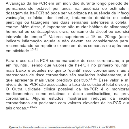
A variação da hs-PCR em um indivíduo durante longo período d
permanecendo estável por anos, na ausência de estímulo in
dosagem da hs-PCR só pode ser valorizada na ausência de infecção
vacinação, cefaléia, dor lombar, tratamento dentário ou col
piercings ou tatuagens nas duas semanas anteriores à coleta
exame. Além disso, é importante não mudar hábitos de alimentaçã
hormonal ou contraceptivos orais, consumo de álcool ou exercíc
41
intervalo de tempo.
Valores superiores a 15 ou 20mg/ (acima
indicam inflamação aguda e não devem ser considerados para 
recomendando-se repetir o exame em duas semanas ou após res
15,41
em atividade.
Para o uso da hs-PCR como marcador de risco coronariano, a po
em "quintis", sendo que valores de hs-PCR no primeiro "quintil"
mais baixo e aqueles no quinto "quintil" risco coronariano mais a
marcadores de risco coronariano são avaliados isoladamente, 
15,31
que apresenta mais valor preditivo positivo.
Esse valor é ma
níveis de hs-PCR são associados à taxa do colesterol total divido
O Outra utilidade clínica possível da hs-PCR é o monitor
medicamentos, como estatinas e ácido acetilsalicílico, na p
coronariana. Alguns estudos mostraram redução da incid
coronarianos em pacientes com valores elevados de hs-PCR qu
1,15,30
tais drogas.