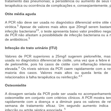
tratamento das pneumonias; a persistência ou aumento de seus va
terapêutica ou ocorrência de complicações e, conseqüentemente, p
Otite média aguda
A PCR não deve ser usada no diagnóstico diferencial entre otite
5
virótica.
Apesar de valores mais altos que 20mg/l serem bastant
23
infecção bacteriana
, o teste apresenta baixo valor preditivo nega
de PCR não afastam a possibilidade de infecção bacteriana ou a 
5
de antibióticos.
Infecção do trato urinário (ITU)
Valores de PCR superiores a 25mg/l sugerem pielonefrite, ma
usada no diagnóstico diferencial de cistite, uma vez que a febre é
de pielonefrite, pois há casos de cistite com inflamação inten
4
elevada.
Os níveis séricos da PCR caem rapidamente com a res
maioria dos casos. Valores mais altos ou queda lenta de 
4,5
relacionados à falha terapêutica ou reinfecção.
Osteomielite
A dosagem seriada da PCR pode ser usada no acompanhamento
osteomielite em conjunto com critérios clínicos. A PCR mostra t
rapidamente com a doença e a diminuir para os valores de re
semana de tratamento eficaz. Um segundo aumento indica r
5
infecção ou artrite séptica associada.