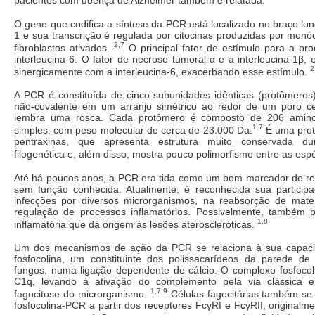
O gene que codifica a síntese da PCR está localizado no braço l
1 e sua transcrição é regulada por citocinas produzidas por monó
2,7
fibroblastos ativados.
O principal fator de estímulo para a p
interleucina-6. O fator de necrose tumoral-α e a interleucina-1β, 
2
sinergicamente com a interleucina-6, exacerbando esse estímulo.
A PCR é constituída de cinco subunidades idênticas (protômeros)
não-covalente em um arranjo simétrico ao redor de um poro ce
lembra uma rosca. Cada protômero é composto de 206 amino
1,7
simples, com peso molecular de cerca de 23.000 Da.
É uma prot
pentraxinas, que apresenta estrutura muito conservada du
filogenética e, além disso, mostra pouco polimorfismo entre as esp
Até há poucos anos, a PCR era tida como um bom marcador de r
sem função conhecida. Atualmente, é reconhecida sua partici
infecções por diversos microrganismos, na reabsorção de mater
regulação de processos inflamatórios. Possivelmente, também p
1,8
inflamatória que dá origem às lesões ateroscleróticas.
Um dos mecanismos de ação da PCR se relaciona à sua capacid
fosfocolina, um constituinte dos polissacarídeos da parede de 
fungos, numa ligação dependente de cálcio. O complexo fosfocol
C1q, levando à ativação do complemento pela via clássica 
1,7,9
fagocitose do microrganismo.
Células fagocitárias também se
fosfocolina-PCR a partir dos receptores FcγRI e FcγRII, originalm