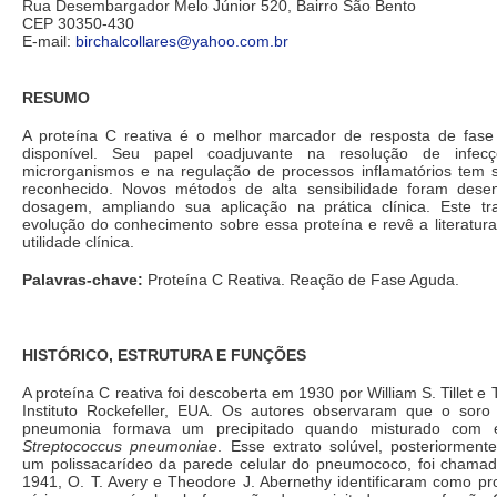
Rua Desembargador Melo Júnior 520, Bairro São Bento
CEP 30350-430
E-mail:
birchalcollares@yahoo.com.br
RESUMO
A proteína C reativa é o melhor marcador de resposta de fas
disponível. Seu papel coadjuvante na resolução de infecç
microrganismos e na regulação de processos inflamatórios tem 
reconhecido. Novos métodos de alta sensibilidade foram dese
dosagem, ampliando sua aplicação na prática clínica. Este t
evolução do conhecimento sobre essa proteína e revê a literatur
utilidade clínica.
Palavras-chave:
Proteína C Reativa. Reação de Fase Aguda.
HISTÓRICO, ESTRUTURA E FUNÇÕES
A proteína C reativa foi descoberta em 1930 por William S. Tillet 
Instituto Rockefeller, EUA. Os autores observaram que o sor
pneumonia formava um precipitado quando misturado com ex
Streptococcus pneumoniae
. Esse extrato solúvel, posteriorment
um polissacarídeo da parede celular do pneumococo, foi chama
1941, O. T. Avery e Theodore J. Abernethy identificaram como pr