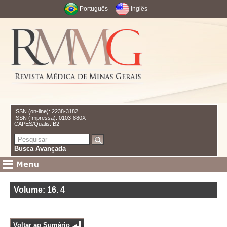
Português
Inglês
ISSN (on-line): 2238-3182
ISSN (Impressa): 0103-880X
CAPES/Qualis: B2
Busca Avançada
Volume: 16
.
4
Voltar ao Sumário