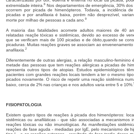
8
extremidade inteira.
Nos departamentos de emergência, 30% dos c
ocorrem por picada de himenópteros. Todavia, a incidência de
picadas e por anafilaxia é baixa, porém não desprezível, varia
9
morte por milhao de pessoas a cada ano.
A maioria das fatalidades acomete adultos maiores de 40 a
relatadas reaçõe tóxicas e sistêmicas, devido ao excesso de ve
que se verificam mais de 100 picadas e de óbito,quando se con
picaduras. Muitas reações graves se associam ao envenenamento 
2
anafilaxia.
Diferentemente de outras alergias, a relação masculino-feminino 
metade das pessoas que tem reações alérgicas a picadas de h
apresenta outros tipos de atopias. Estudos epidemiológicos t
pacientes com grandes reações locais tendem a ter o mesmo tip
picados novamente. O risco de repetir uma reação sistêmica num
baixo, cerca de 2% nas crianças e nos adultos varia entre 5 e 10%.
FISIOPATOLOGIA
Existem quatro tipos de reações à picada dos himenópteros: locai
sistêmicas ou anafiláticas - que são associadas a mecanismos i
reações tóxicas ou não imunológicas. As manifestações sistêmi
reações de fase aguda - mediadas por IgE, pelo mecanismo de hip