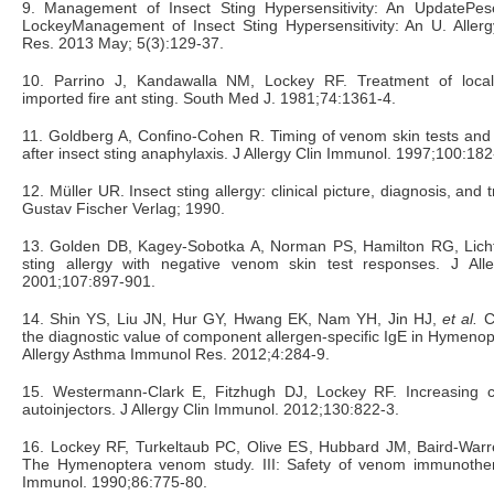
9. Management of Insect Sting Hypersensitivity: An UpdatePe
LockeyManagement of Insect Sting Hypersensitivity: An U. Alle
Res. 2013 May; 5(3):129-37.
10. Parrino J, Kandawalla NM, Lockey RF. Treatment of local
imported fire ant sting. South Med J. 1981;74:1361-4.
11. Goldberg A, Confino-Cohen R. Timing of venom skin tests and
after insect sting anaphylaxis. J Allergy Clin Immunol. 1997;100:182
12. Müller UR. Insect sting allergy: clinical picture, diagnosis, and 
Gustav Fischer Verlag; 1990.
13. Golden DB, Kagey-Sobotka A, Norman PS, Hamilton RG, Licht
sting allergy with negative venom skin test responses. J All
2001;107:897-901.
14. Shin YS, Liu JN, Hur GY, Hwang EK, Nam YH, Jin HJ,
et al.
Cl
the diagnostic value of component allergen-specific IgE in Hymenop
Allergy Asthma Immunol Res. 2012;4:284-9.
15. Westermann-Clark E, Fitzhugh DJ, Lockey RF. Increasing c
autoinjectors. J Allergy Clin Immunol. 2012;130:822-3.
16. Lockey RF, Turkeltaub PC, Olive ES, Hubbard JM, Baird-Warr
The Hymenoptera venom study. III: Safety of venom immunothera
Immunol. 1990;86:775-80.