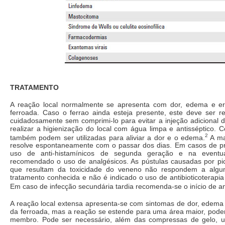
TRATAMENTO
A reação local normalmente se apresenta com dor, edema e er
ferroada. Caso o ferrao ainda esteja presente, este deve ser r
cuidadosamente sem comprimi-lo para evitar a injeção adicional 
realizar a higienização do local com água limpa e antisséptico.
2
também podem ser utilizadas para aliviar a dor e o edema.
A ma
resolve espontaneamente com o passar dos dias. Em casos de pru
uso de anti-histamínicos de segunda geração e na eventu
recomendado o uso de analgésicos. As pústulas causadas por pi
que resultam da toxicidade do veneno não respondem a alg
tratamento conhecida e não é indicado o uso de antibioticoterapi
Em caso de infecção secundária tardia recomenda-se o início de ant
A reação local extensa apresenta-se com sintomas de dor, edema 
da ferroada, mas a reação se estende para uma área maior, poden
membro. Pode ser necessário, além das compressas de gelo, u