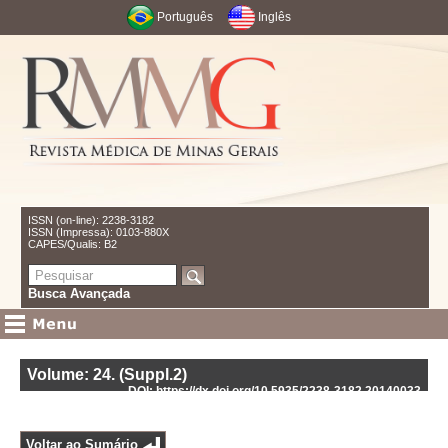
Português
Inglês
ISSN (on-line): 2238-3182
ISSN (Impressa): 0103-880X
CAPES/Qualis: B2
Busca Avançada
Volume: 24
.
(Suppl.2)
DOI: https://dx.doi.org/10.5935/2238-3182.20140033
Voltar ao Sumário