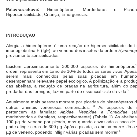
Palavras-chave:
Himenópteros; Mordeduras e Picada
Hipersensibilidade; Criança; Emergências.
INTRODUÇÃO
Alergia a himenópteros é uma reação de hipersensibilidade do ti
imunoglobulina E (IgE), ao veneno dos insetos da ordem
Hymenopt
previamente sensibilizados.
1
Existem aproximadamente 300.000 espécies de himenópteros
ordem representa em torno de 10% de todos os seres vivos. Apesa
serem mais conhecidos pelas suas picadas em humanos
desempenham relevante papel ecológico. A polinização e a produ
das abelhas, a redução de pragas na agricultura, além do pa
2
predador das formigas, fazem parte do essencial ciclo da vida.
Anualmente mais pessoas morrem por picadas de himenópteros d
3
outros animais venenosos combinados.
As espécies de im
pertencem às famílias:
Apidae, Vespidae e Fomicidae
(ab
marimbondos e formigas, respectivamente) (Tabela 1). As abelhas
100 µg de veneno por picada, mas quando esvaziado o saco de 
pode atingir cerca de 300 µg. Após a picada, a abelha morre. Já a 
4
µg de veneno, podendo infligir várias picadas sem morrer.