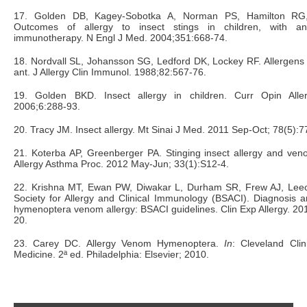
17. Golden DB, Kagey-Sobotka A, Norman PS, Hamilton RG, 
Outcomes of allergy to insect stings in children, with a
immunotherapy. N Engl J Med. 2004;351:668-74.
18. Nordvall SL, Johansson SG, Ledford DK, Lockey RF. Allergens o
ant. J Allergy Clin Immunol. 1988;82:567-76.
19. Golden BKD. Insect allergy in children. Curr Opin Alle
2006;6:288-93.
20. Tracy JM. Insect allergy. Mt Sinai J Med. 2011 Sep-Oct; 78(5):7
21. Koterba AP, Greenberger PA. Stinging insect allergy and ve
Allergy Asthma Proc. 2012 May-Jun; 33(1):S12-4.
22. Krishna MT, Ewan PW, Diwakar L, Durham SR, Frew AJ, Le
Society for Allergy and Clinical Immunology (BSACI). Diagnosis
hymenoptera venom allergy: BSACI guidelines. Clin Exp Allergy. 20
20.
23. Carey DC. Allergy Venom Hymenoptera.
In
: Cleveland Clin
Medicine. 2ª ed. Philadelphia: Elsevier; 2010.