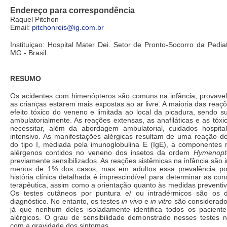
Endereço para correspondência
Raquel Pitchon
Email:
pitchonreis@ig.com.br
Instituiçao: Hospital Mater Dei. Setor de Pronto-Socorro da Pediat
MG - Brasil
RESUMO
Os acidentes com himenópteros são comuns na infância, provavel
as crianças estarem mais expostas ao ar livre. A maioria das reaç
efeito tóxico do veneno e limitada ao local da picadura, sendo 
ambulatorialmente. As reações extensas, as anafiláticas e as tóx
necessitar, além da abordagem ambulatorial, cuidados hospita
intensivo. As manifestações alérgicas resultam de uma reação de
do tipo I, mediada pela imunoglobulina E (IgE), a componentes
alérgenos contidos no veneno dos insetos da ordem
Hymenopt
previamente sensibilizados. As reações sistêmicas na infância são 
menos de 1% dos casos, mas em adultos essa prevalência pod
história clínica detalhada é imprescindível para determinar as con
terapêutica, assim como a orientação quanto às medidas preventi
Os testes cutâneos por puntura e/ ou intradérmicos são os 
diagnóstico. No entanto, os testes
in vivo
e
in vitro
são considerado
já que nenhum deles isoladamente identifica todos os pacient
alérgicos. O grau de sensibilidade demonstrado nesses testes n
com a gravidade dos sintomas.