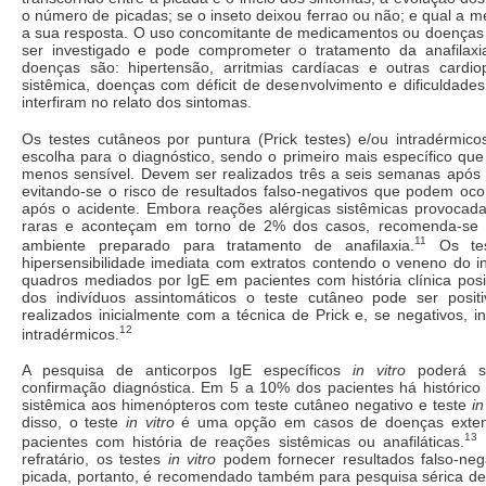
o número de picadas; se o inseto deixou ferrao ou não; e qual a me
a sua resposta. O uso concomitante de medicamentos ou doenças 
ser investigado e pode comprometer o tratamento da anafilax
doenças são: hipertensão, arritmias cardíacas e outras cardiop
sistêmica, doenças com déficit de desenvolvimento e dificuldade
interfiram no relato dos sintomas.
Os testes cutâneos por puntura (Prick testes) e/ou intradérmico
escolha para o diagnóstico, sendo o primeiro mais específico qu
menos sensível. Devem ser realizados três a seis semanas após 
evitando-se o risco de resultados falso-negativos que podem oco
após o acidente. Embora reações alérgicas sistêmicas provocada
raras e aconteçam em torno de 2% dos casos, recomenda-se 
11
ambiente preparado para tratamento de anafilaxia.
Os tes
hipersensibilidade imediata com extratos contendo o veneno do i
quadros mediados por IgE em pacientes com história clínica pos
dos indivíduos assintomáticos o teste cutâneo pode ser posit
realizados inicialmente com a técnica de Prick e, se negativos, i
12
intradérmicos.
A pesquisa de anticorpos IgE específicos
in vitro
poderá se
confirmação diagnóstica. Em 5 a 10% dos pacientes há histórico 
sistêmica aos himenópteros com teste cutâneo negativo e teste
in
disso, o teste
in vitro
é uma opção em casos de doenças exten
13
pacientes com história de reações sistêmicas ou anafiláticas.
D
refratário, os testes
in vitro
podem fornecer resultados falso-neg
picada, portanto, é recomendado também para pesquisa sérica de 