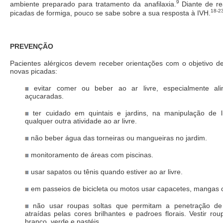
9
ambiente preparado para tratamento da anafilaxia.
Diante de r
18-2
picadas de formiga, pouco se sabe sobre a sua resposta à IVH.
PREVENÇÃO
Pacientes alérgicos devem receber orientações com o objetivo de
novas picadas:
evitar comer ou beber ao ar livre, especialmente al
açucaradas.
ter cuidado em quintais e jardins, na manipulação de l
qualquer outra atividade ao ar livre.
não beber água das torneiras ou mangueiras no jardim.
monitoramento de áreas com piscinas.
usar sapatos ou tênis quando estiver ao ar livre.
em passeios de bicicleta ou motos usar capacetes, mangas 
não usar roupas soltas que permitam a penetração de 
atraídas pelas cores brilhantes e padroes florais. Vestir rou
branco, verde e pastéis.