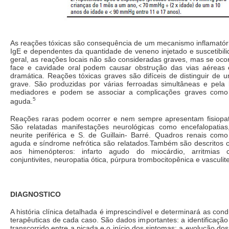
As reações tóxicas são consequência de um mecanismo inflamatór
IgE e dependentes da quantidade de veneno injetado e suscetibili
geral, as reações locais não são consideradas graves, mas se oc
face e cavidade oral podem causar obstrução das vias aéreas 
dramática. Reações tóxicas graves são difíceis de distinguir de 
grave. São produzidas por várias ferroadas simultâneas e pela l
mediadores e podem se associar a complicações graves como i
5
aguda.
Reações raras podem ocorrer e nem sempre apresentam fisiopato
São relatadas manifestações neurológicas como encefalopatia
neurite periférica e S. de Guillain- Barré. Quadros renais como 
aguda e síndrome nefrótica são relatados.Também são descritos 
aos himenópteros: infarto agudo do miocárdio, arritmias ca
conjuntivites, neuropatia ótica, púrpura trombocitopênica e vasculit
DIAGNOSTICO
A história clínica detalhada é imprescindível e determinará as con
terapêuticas de cada caso. São dados importantes: a identificação
transcorrido entre a picada e o início dos sintomas; a evolução dos