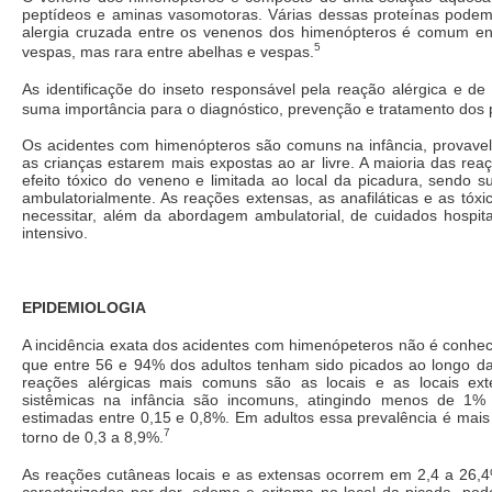
peptídeos e aminas vasomotoras. Várias dessas proteínas podem 
alergia cruzada entre os venenos dos himenópteros é comum en
5
vespas, mas rara entre abelhas e vespas.
As identificaçõe do inseto responsável pela reação alérgica e de
suma importância para o diagnóstico, prevenção e tratamento dos 
Os acidentes com himenópteros são comuns na infância, provavel
as crianças estarem mais expostas ao ar livre. A maioria das rea
efeito tóxico do veneno e limitada ao local da picadura, sendo 
ambulatorialmente. As reações extensas, as anafiláticas e as tóx
necessitar, além da abordagem ambulatorial, de cuidados hospita
intensivo.
EPIDEMIOLOGIA
A incidência exata dos acidentes com himenópeteros não é conhec
que entre 56 e 94% dos adultos tenham sido picados ao longo da
reações alérgicas mais comuns são as locais e as locais ext
sistêmicas na infância são incomuns, atingindo menos de 1%
estimadas entre 0,15 e 0,8%. Em adultos essa prevalência é mais
7
torno de 0,3 a 8,9%.
As reações cutâneas locais e as extensas ocorrem em 2,4 a 26,
caracterizadas por dor, edema e eritema no local da picada, po