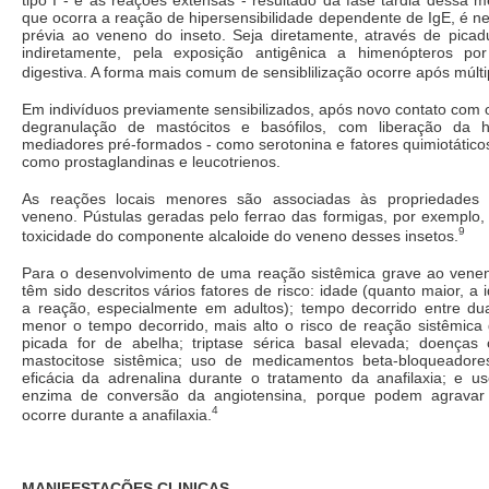
tipo I - e as reações extensas - resultado da fase tardia dessa
que ocorra a reação de hipersensibilidade dependente de IgE, é n
prévia ao veneno do inseto. Seja diretamente, através de picadu
indiretamente, pela exposição antigênica a himenópteros por
digestiva. A forma mais comum de sensiblilização ocorre após múlti
Em indivíduos previamente sensibilizados, após novo contato com 
degranulação de mastócitos e basófilos, com liberação da h
mediadores pré-formados - como serotonina e fatores quimiotático
como prostaglandinas e leucotrienos.
As reações locais menores são associadas às propriedades 
veneno. Pústulas geradas pelo ferrao das formigas, por exemplo,
9
toxicidade do componente alcaloide do veneno desses insetos.
Para o desenvolvimento de uma reação sistêmica grave ao vene
têm sido descritos vários fatores de risco: idade (quanto maior, a
a reação, especialmente em adultos); tempo decorrido entre du
menor o tempo decorrido, mais alto o risco de reação sistêmica 
picada for de abelha; triptase sérica basal elevada; doenças 
mastocitose sistêmica; uso de medicamentos beta-bloqueadore
eficácia da adrenalina durante o tratamento da anafilaxia; e us
enzima de conversão da angiotensina, porque podem agravar
4
ocorre durante a anafilaxia.
MANIFESTAÇÕES CLINICAS