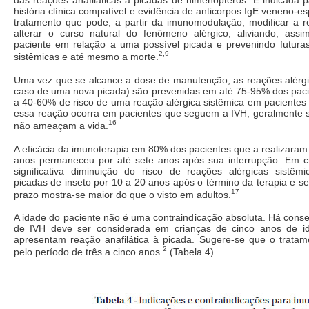
das reações anafiláticas a picadas de himenópteros. É indicada 
história clínica compatível e evidência de anticorpos IgE veneno-es
tratamento que pode, a partir da imunomodulação, modificar a re
alterar o curso natural do fenômeno alérgico, aliviando, ass
paciente em relação a uma possível picada e prevenindo futuras
2,9
sistêmicas e até mesmo a morte.
Uma vez que se alcance a dose de manutenção, as reações alérgi
caso de uma nova picada) são prevenidas em até 75-95% dos pac
a 40-60% de risco de uma reação alérgica sistêmica em pacientes
essa reação ocorra em pacientes que seguem a IVH, geralmente 
16
não ameaçam a vida.
A eficácia da imunoterapia em 80% dos pacientes que a realizaram
anos permaneceu por até sete anos após sua interrupção. Em c
significativa diminuição do risco de reações alérgicas sistêmi
picadas de inseto por 10 a 20 anos após o término da terapia e se
17
prazo mostra-se maior do que o visto em adultos.
A idade do paciente não é uma contraindicação absoluta. Há conse
de IVH deve ser considerada em crianças de cinco anos de i
apresentam reação anafilática à picada. Sugere-se que o tratame
2
pelo período de três a cinco anos.
(Tabela 4).