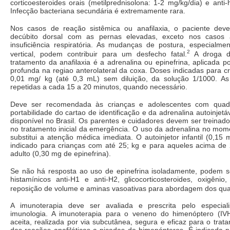
corticoesteroides orais (metilprednisolona: 1-2 mg/kg/dia) e anti-
Infecção bacteriana secundária é extremamente rara.
Nos casos de reação sistêmica ou anafilaxia, o paciente dev
decúbito dorsal com as pernas elevadas, exceto nos casos
insuficiência respiratória. As mudanças de postura, especialme
2
vertical, podem contribuir para um desfecho fatal.
A droga d
tratamento da anafilaxia é a adrenalina ou epinefrina, aplicada po
profunda na regiao anterolateral da coxa. Doses indicadas para c
0,01 mg/ kg (até 0,3 mL) sem diluição, da solução 1/1000. A
repetidas a cada 15 a 20 minutos, quando necessário.
Deve ser recomendada às crianças e adolescentes com quadr
portabilidade do cartao de identificação e da adrenalina autoinjet
disponível no Brasil. Os parentes e cuidadores devem ser treinad
no tratamento inicial da emergência. O uso da adrenalina no mom
substitui a atenção médica imediata. O autoinjetor infantil (0,15 
indicado para crianças com até 25; kg e para aqueles acima de 2
adulto (0,30 mg de epinefrina).
Se não há resposta ao uso de epinefrina isoladamente, podem se
histamínicos anti-H1 e anti-H2, glicocorticosteroides, oxigênio,
reposição de volume e aminas vasoativas para abordagem dos qu
A imunoterapia deve ser avaliada e prescrita pelo especial
imunologia. A imunoterapia para o veneno do himenóptero (IV
aceita, realizada por via subcutânea, segura e eficaz para o tra