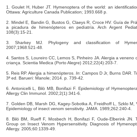
1. Goulet H, Huber JT. Hymenoptera of the world: an identification
Ottawa: Agriculture Canada Publication; 1993.668 p.
2. Mindel E, Bandin G, Bustos G, Claeys R, Croce HV. Guía de Práti
a picadura de himenópteros en pediatría. Arch Argent Pediat
108(3):15-21.
3. Sharkey MJ. Phylogeny and classification of Hymen
2007;1968:521-48.
4. Santos S, Loureiro CC, Lemos S, Pinheiro JA. Alergia a veneno
criança. Scientia Medica (Porto Alegre) 2012;22(4):203-7.
5. Reis RP. Alergia a himenópteros.
In
: Campos D Jr, Burns DAR. Tr
3ª ed. Barueri: Manole; 2014. p. 739-42.
6. Antonicelli L, Bilò MB, Bonifazi F. Epidemiology of Hymenoptera
Allergy Clin Immunol. 2002;2(1):341-6.
7. Golden DB, Marsh DG, Kagey-Sobotka A, Freidhoff L, Szklo M, V
Epidemiology of insect venom sensitivity. JAMA. 1989;262:240-4.
8. Biló BM, Rueff F, Mosbech H, Bonifazi F, Oude-Elberink JN. 
Group on Insect Venom Hypersensitivity. Diagnosis of Hymenopt
Allergy. 2005;60:1339-49.