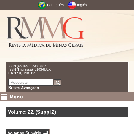
Português
Inglês
ISSN (on-line): 2238-3182
ISSN (Impressa): 0103-880X
CAPES/Qualis: B2
Busca Avançada
Volume: 22
.
(Suppl.2)
Voltar ao Sumário