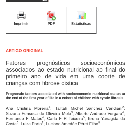
Imprimir
PDF
Estatísticas
ARTIGO ORIGINAL
Fatores prognósticos socioeconômicos
associados ao estado nutricional ao final do
primeiro ano de vida em uma coorte de
crianças com fibrose cística
Prognostic factors associated with socioeconomic nutritional status at
the end of the first year of life in a cohort of children with cystic fibrosis
1
2
Ana Cristina Moreira
; Talitah Michel Sanchez Candiani
;
3
4
Suzana Fonseca de Oliveira Melo
; Alberto Andrade Vergara
;
4
5
Fernando F Matos
; Carla F R Teixeira
; Bruna Yanagida da
6
7
8
Costa
; Luiza Porto
; Luciano Amedée Péret Filho