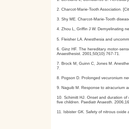
2. Charcot-Marie-Tooth Association. [Ci
3. Shy ME. Charcot-Marie-Tooth diseas
4. Zhou L, Griffin J W. Demyelinating 
5. Fleisher LA. Anesthesia and uncomm
6. Ginz HF. The hereditary motor-sens
Anaesthesist. 2001;50(10):767-71.
7. Brock M, Guinn C, Jones M. Anesthet
7.
8. Pogson D. Prolonged vecuronium neu
9. Naguib M. Response to atracurium an
10. Schimitt HJ. Onset and duration of
five children. Paediatr Anaesth. 2006;1
11. Isbister GK. Safety of nitrous oxide