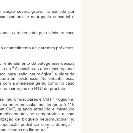
ização severa grave, transmitida por
sa hipotonia e neuropatia sensorial e
onal, caracterizado pelo início precoce
m o acometimento de parentes próximos,
hor entendimento da patogênese dessas
6
ita da.
A escolha da anestesia regional
7
sco para lesão neurológica
e piora do
eada em evidências. No entanto, essa
es com a anestesia geral, como no caso
o em cirurgias de RTU de próstata.
8
res neuromusculares e CMT.
Pogson
et
queio neuromuscular por tempo até 115
om CMT, quando atracúrio e mivacúrio
es medicamentos se comparados a com
ização de bloqueio neuromuscular no
10
 população pediátrica sem a doença.
7
m listadas na literatura.