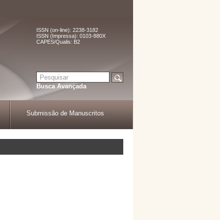
ISSN (on-line): 2238-3182
ISSN (Impressa): 0103-880X
CAPES/Qualis: B2
Busca Avançada
Submissão de Manuscritos