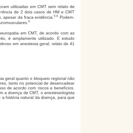
 foram utilizadas em CMT sem relato de
orrência de 2 dois casos de HM e CMT
5,6
 apesar da fraca evidência.
Podem-
5
euromusculares.
 neuropatia em CMT, de acordo com as
ito, é amplamente utilizado. E estudo
troso em anestesia geral, relato de 41
ia geral quanto o bloqueio regional não
res, tanto no potencial de desencadear
uso de acordo com riscos e benefícios.
om a doença de CMT, o anestesiologista
e a história natural da doença, para que