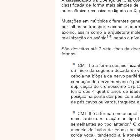
classificada de forma mais simples d
autossômica recessiva ou ligada ao X, p
Mutações em múltiplos diferentes gene
por falhas no transporte axonal e anorm
axônio, assim como a arquitetura mole
1,4
mielinização do axônio
, sendo o níve
São descritos até 7 sete tipos da doe
formas:
CMT I é a forma desmielinizant
ou início da segunda década de vi
cebola na biópsia de nervo perifér
condução de nervo mediano é parâ
duplicação do cromossomo 17p.11,
torno dos 4 quatro anos de idade
posição na ponta dos pés, com ala
de pés cavos ou varos, fraqueza em
CMT II é a forma com acometim
mais tardio em relação ao tipo 
5
semelhantes ao tipo anterior.
O d
aspecto de bulbo de cebola na bi
corda vocal, tendendo a à apneia 