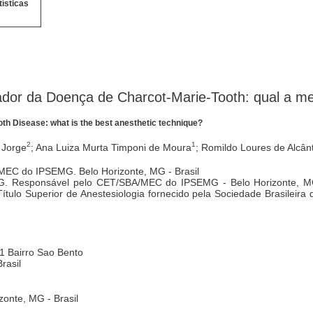
tísticas
ador da Doença de Charcot-Marie-Tooth: qual a me
oth Disease: what is the best anesthetic technique?
2
1
 Jorge
; Ana Luiza Murta Timponi de Moura
; Romildo Loures de Alcân
MEC do IPSEMG. Belo Horizonte, MG - Brasil
EMG. Responsável pelo CET/SBA/MEC do IPSEMG - Belo Horizonte, MG
Título Superior de Anestesiologia fornecido pela Sociedade Brasileira 
1 Bairro Sao Bento
rasil
zonte, MG - Brasil