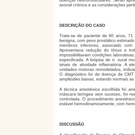
axonal crônica e as considerações pert
DESCRIÇÃO DO CASO
Trata-se de paciente de 60 anos, 71 
benigna, com peso prostático estimado 
membros inferiores, associado com
Apresentava redução do tônus e trof
impossibilitavam condições laborativas
especificada. A biópsia de n. sural m
sinais de atividade inflamatória. A e
unidades motoras remodelados, indican
O diagnóstico foi de doença de CMT t
amplitudes baixas, estando normais as 
A técnica anestésica escolhida foi an
máscara laríngea sem sucesso, foi re
controlada. O procedimento anestésic
estável hemodinamicamente, com hemogr
DISCUSSÃO
A classificação da Doença de Charco