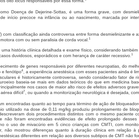
dos oito
lócus
responsáveis por essa forma.
mo Doença de Dejerine-Sottas, é uma forma grave, com desmielin
 de início precoce na infância ou ao nascimento, marcada por inten
 com classificação ainda controversa entre forma desmielinizante e ax
1
 motora com ou sem paralisia de corda vocal.
 uma história clíinica detalhada e exame físico, considerando també
1
casos duvidosos, esporádicos e com herança de caráter recessivo.
ecimento de genes responsáveis por diferentes neuropatias, do mel
4
 e fenótipo
, a experiência anestésica com esses pacientes ainda é lim
ulares é historicamente controversa, sendo considerado fator de ri
euroeixo baseia-se mais em dados teóricos do que em medicina bas
rincipalmente nos casos de maior alto risco de efeitos adversos grav
7
aérea difícil
, ou quando a monitorização neurológica é desejada, com
oram encontradas quanto ao tempo para término de ação de bloqueado
io utilizado na dose de 0,11 mg/kg produziu prolongamento de blo
 descreveram dois procedimentos distintos com o mesmo paciente c
is e não foram encontradas evidências de efeito prolongado dess
 o uso de mivacúrio em 5 cinco crianças com CMTI, com monitor
ar, não mostrou diferenças quanto à duração clínica em relação à
estésicas diferentes em relação aos diversos subtipos de CMT não fora