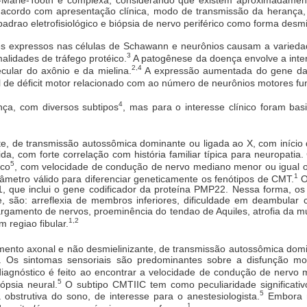
e acordo com apresentação clínica, modo de transmissão da herança
adrao eletrofisiológico e biópsia de nervo periférico como forma desmi
s expressos nas células de Schawann e neurônios causam a variedade
3
alidades de tráfego protéico.
A patogênese da doença envolve a inte
2,4
cular do axônio e da mielina.
A expressão aumentada do gene da 
l de déficit motor relacionado com ao número de neurônios motores fun
4
nça, com diversos subtipos
, mas para o interesse clínico foram bas
e, de transmissão autossômica dominante ou ligada ao X, com início
da, com forte correlação com história familiar típica para neuropatia
5
ico
, com velocidade de condução de nervo mediano menor ou igual ou
1
metro válido para diferenciar geneticamente os fenótipos de CMT.
O
 que inclui o gene codificador da proteína PMP22. Nessa forma, os 
, são: arreflexia de membros inferiores, dificuldade em deambular
rgamento de nervos, proeminência do tendao de Aquiles, atrofia da mu
1,2
 regiao fibular.
ento axonal e não desmielinizante, de transmissão autossômica dom
I. Os sintomas sensoriais são predominantes sobre a disfunção mo
iagnóstico é feito ao encontrar a velocidade de condução de nervo 
5
ópsia neural.
O subtipo CMTIIC tem como peculiaridade significativ
5
obstrutiva do sono, de interesse para o anestesiologista.
Embora m
1