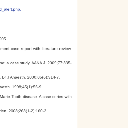
d_alert.php.
005.
nt-case report with literature review.
ase: a case study. AANA J. 2009;77:335-
 Br J Anaesth. 2000;85(6):914-7.
aesth. 1998;45(1):56-9.
Marie-Tooth disease. A case series with
Scien. 2008;268(1-2):160-2..