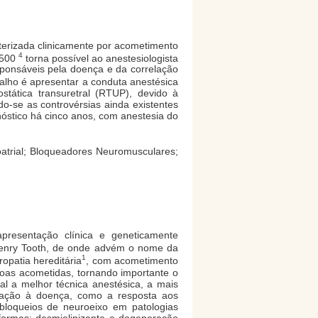
cterizada clinicamente por acometimento
4
.500
torna possível ao anestesiologista
ponsáveis pela doença e da correlação
alho é apresentar a conduta anestésica
tática transuretral (RTUP), devido à
do-se as controvérsias ainda existentes
óstico há cinco anos, com anestesia do
oatrial; Bloqueadores Neuromusculares;
presentação clínica e geneticamente
 Henry Tooth, de onde advém o nome da
1
patia hereditária
, com acometimento
oas acometidas, tornando importante o
al a melhor técnica anestésica, a mais
elação à doença, como a resposta aos
bloqueios de neuroeixo em patologias
formas: desmielinizante e degeneração