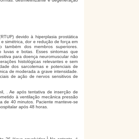
RTUP) devido à hiperplasia prostática
 e simétrica, dor e redução de força em
nto também dos membros superiores.
po luvas e botas. Esses sintomas que
 positiva para doença neuromuscular não
terações histológicas relevantes e sem
ilidade dos sarcolemas e potenciais de
ônica de moderada a grave intensidade.
ciais de ação de nervos sensitivos de
il, . Ae após tentativa de inserção de
bmetido à ventilação mecânica pressão
da de 40 minutos. Paciente manteve-se
spitalar após 48 horas.
1
nte 26
lócus
envolvidos.
No entanto, é