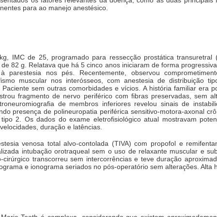
inentes para ao manejo anestésico.
kg, IMC de 25, programado para ressecção prostática transuretral (
de 82 g. Relatava que há 5 cinco anos iniciaram de forma progressiva
 à parestesia nos pés. Recentemente, observou comprometime
ismo muscular nos interósseos, com anestesia de distribuição ti
. Paciente sem outras comorbidades e vícios. A história familiar era
ostrou fragmento de nervo periférico com fibras preservadas, sem al
letroneuromiografia de membros inferiores revelou sinais de instab
do presença de polineuropatia periférica sensitivo-motora-axonal cr
ipo 2. Os dados do exame eletrofisiológico atual mostravam poten
velocidades, duração e latências.
estesia venosa total alvo-contolada (TIVA) com propofol e remifentan
alizada intubação orotraqueal sem o uso de relaxante muscular e su
o-cirúrgico transcorreu sem intercorrências e teve duração aproxima
ama e ionograma seriados no pós-operatório sem alterações. Alta ho
t-Marie-Tooth é complexa, considerando que existem aproximadame