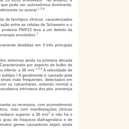
, que pode ser autossômica dominante,
1,3,4
elinizante ou axonal.
 de fenótipos clínicos, caracterizados
ração entre as células de Schawann e o
proteína PMP22 leva a um defeito da
1
cioniais envolvidos.
icamente divididas em 3 três principais
 dos sintomas ainda na primeira década
. Caracterizada por aspecto de bulbo de
1,3,4
 inferior a 38 m/s.
A velocidade de
 subtipo I A geralmente é causado pela
sinais mais frequentes, detectados em
 com os calcanhares, estando normal a
sculatura intrínseca dos pés, presença
inante ou recessiva, com acometimento
tora, mas com manifestações clínicas
1
mediano superior a 38 m/s
e não há o
o grau de fraqueza diafragmática e de
uitos genes causadores sejam ainda