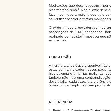
Medicações que desencadeiam hiperterm
5
hipermetabolismo.
Mas a experiência 
fazem com que a maioria dos autores 
se verificar ocorrer arritmias maligna
O óxido nitroso é considerado medicam
associações de CMT canadense, norte
11
realizado por Isbister
mostrou que não
exposições.
CONCLUSÃO
A literatura anestésica disponível não
estao contra-indicados nesses pacient
hipercalemia e arritimias malignas, q
Embora não haja uma contraindicação f
deve avaliar cada caso, a preferência d
o mesmo não implique o seu prognóstico
REFERENCIAS
1. Berciano J, Combarros O. Hereditary