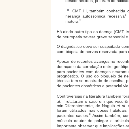
desconhecidos, já foram identifica
CMT III, também conhecida co
1
herança autossômica recessiva
,
5
motora.
Há ainda outro tipo da doença (CMT IV)
de neuropatia severa grave sensorial e
O diagnóstico deve ser suspeitado com
com biópsia de nervos reservada para 
Apesar de recentes avanços no reconh
doenças e da correlação entre genótipo
para pacientes com doenças neuromusc
prognóstico. O uso do bloqueio de n
técnica tem se mostrado de escolha, p
de pacientes obstétricas e potencial via 
Controvérsias na literatura também f
8
al
.
relataram o caso em que vecurôn
min.Diferentemente, de Naguib
et al
.
foram utilizados nas doses habitua
9
pacientes sadios.
Assim também, como
músculo adutor do polegar e orbicul
Importante observar que implicações an