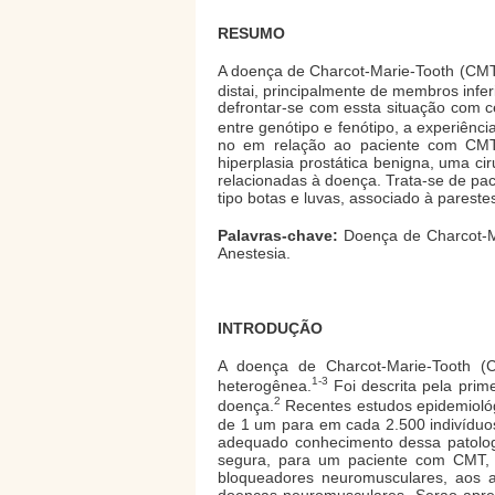
RESUMO
A doença de Charcot-Marie-Tooth (CMT) 
distai, principalmente de membros infer
defrontar-se com essta situação com 
entre genótipo e fenótipo, a experiênc
no em relação ao paciente com CMT q
hiperplasia prostática benigna, uma ci
relacionadas à doença. Trata-se de pa
tipo botas e luvas, associado à parest
Palavras-chave:
Doença de Charcot-Ma
Anestesia.
INTRODUÇÃO
A doença de Charcot-Marie-Tooth (C
1-3
heterogênea.
Foi descrita pela pri
2
doença.
Recentes estudos epidemioló
de 1 um para em cada 2.500 indivíduo
adequado conhecimento dessa patologia
segura, para um paciente com CMT, c
bloqueadores neuromusculares, aos a
doenças neuromusculares. Serao apres