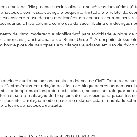
ia maligna (HM), como succinilcolina e anestésicos inalatórios, já
anestésica com essa doença é pequena, limitada e o relato da oc
desconsidere o uso dessas medicações em doenças neuromusculares,
s secundárias à hipercalemia com o uso de succinilcolina em doenças n
2
ento de risco moderado a significativo
para toxicidade e piora da
11
-americana, australiana e do Reino Unido.
A despeito desse efe
 houve piora da neuropatia em crianças e adultos em uso de óxido ni
 estabelece qual a melhor anestesia na doença de CMT. Tanto a anestes
es. Controvérsias em relação ao efeito de bloqueadores neuromuscula
uanto no tempo mais longo de efeito clínico, necessitam adequar seu 
ormal para a realização de bloqueios de neuroeixo para pacientes c
o paciente, a relação médico-paciente estabelecida e, orientá-lo sobr
 à técnica anestésica utilizada.
 neuropathies. Curr Opin Neurol. 2003;16:613-22.