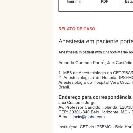
Imprimir
PDF
Esta
RELATO DE CASO
Anestesia em paciente port
Anesthesia in patient with Charcot-Marie-To
1
Amanda Guerson Porto
; Jaci Custódio
1. ME3 de Anestesiologia do CET/SBA/
2. Anestesiologista do Hospital IPS
Anestesiologia do Hospital Vera Cruz. 
Brasil.
Endereço para correspondência
Jaci Custódio Jorge
Av. Professor Cândido Holanda, 120/30
CEP: 30301-340 Belo Horizonte, MG - B
E-mail:
jacic@globo.com
Instituiçao: CET do IPSEMG - Belo Hori