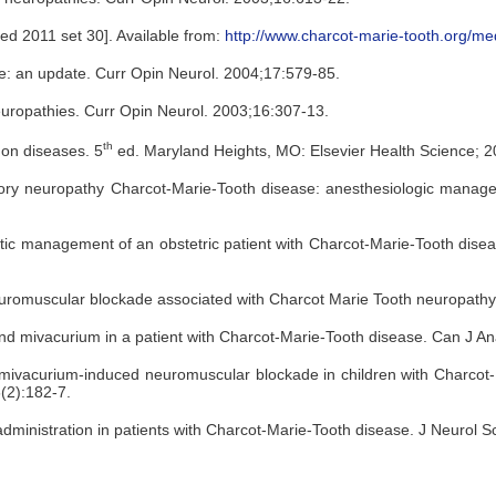
ted 2011 set 30]. Available from:
http://www.charcot-marie-tooth.org/me
e: an update. Curr Opin Neurol. 2004;17:579-85.
neuropathies. Curr Opin Neurol. 2003;16:307-13.
th
on diseases. 5
ed. Maryland Heights, MO: Elsevier Health Science; 2
ory neuropathy Charcot-Marie-Tooth disease: anesthesiologic manageme
ic management of an obstetric patient with Charcot-Marie-Tooth dise
romuscular blockade associated with Charcot Marie Tooth neuropathy.
d mivacurium in a patient with Charcot-Marie-Tooth disease. Can J An
 mivacurium-induced neuromuscular blockade in children with Charcot-
6(2):182-7.
 administration in patients with Charcot-Marie-Tooth disease. J Neurol 