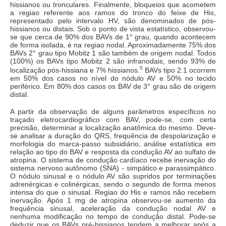
hissianos ou tronculares. Finalmente, bloqueios que acometem
a regiao referente aos ramos do tronco do feixe de His,
representado pelo intervalo HV, são denominados de pós-
hissianos ou distais. Sob o ponto de vista estatístico, observou-
se que cerca de 90% dos BAVs de 1° grau, quando acontecem
de forma isolada, é na regiao nodal. Aproximadamente 75% dos
BAVs 2° grau tipo Mobitz 1 são também de origem nodal. Todos
(100%) os BAVs tipo Mobitz 2 são infranodais, sendo 93% de
5
localização pós-hissiana e 7% hissianos.
BAVs tipo 2:1 ocorrem
em 50% dos casos no nível do nódulo AV e 50% no tecido
periférico. Em 80% dos casos os BAV de 3° grau são de origem
distal.
A partir da observação de alguns parâmetros específicos no
traçado eletrocardiográfico com BAV, pode-se, com certa
precisão, determinar a localização anatômica do mesmo. Deve-
se analisar a duração do QRS, frequência de despolarização e
morfologia do marca-passo subsidiário, análise estatística em
relação ao tipo do BAV e resposta da condução AV ao sulfato de
atropina. O sistema de condução cardíaco recebe inervação do
sistema nervoso autônomo (SNA) - simpático e parassimpático.
O nódulo sinusal e o nódulo AV são supridos por terminações
adrenérgicas e colinérgicas, sendo o segundo de forma menos
intensa do que o sinusal. Regiao do His e ramos não recebem
inervação. Após 1 mg de atropina observou-se aumento da
frequência sinusal, aceleração da condução nodal AV e
nenhuma modificação no tempo de condução distal. Pode-se
deduzir que os BAVs pré-hissianos tendem a melhorar após a