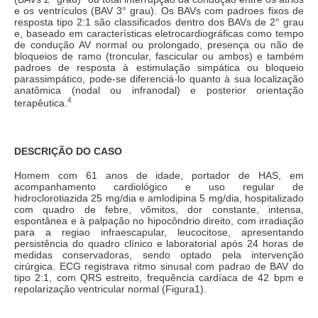
e os ventrículos (BAV 3° grau). Os BAVs com padroes fixos de
resposta tipo 2:1 são classificados dentro dos BAVs de 2° grau
e, baseado em características eletrocardiográficas como tempo
de condução AV normal ou prolongado, presença ou não de
bloqueios de ramo (troncular, fascicular ou ambos) e também
padroes de resposta à estimulação simpática ou bloqueio
parassimpático, pode-se diferenciá-lo quanto à sua localização
anatômica (nodal ou infranodal) e posterior orientação
4
terapêutica.
DESCRIÇÃO DO CASO
Homem com 61 anos de idade, portador de HAS, em
acompanhamento cardiológico e uso regular de
hidroclorotiazida 25 mg/dia e amlodipina 5 mg/dia, hospitalizado
com quadro de febre, vômitos, dor constante, intensa,
espontânea e à palpação no hipocôndrio direito, com irradiação
para a regiao infraescapular, leucocitose, apresentando
persistência do quadro clínico e laboratorial após 24 horas de
medidas conservadoras, sendo optado pela intervenção
cirúrgica. ECG registrava ritmo sinusal com padrao de BAV do
tipo 2:1, com QRS estreito, frequência cardíaca de 42 bpm e
repolarização ventricular normal (Figura1).