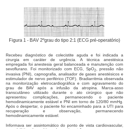
Figura 1 - BAV 2ºgrau do tipo 2:1 (ECG pré-operatório)
Recebeu diagnóstico de colecistite aguda e foi indicada a
cirurgia em caráter de urgência. A técnica anestésica
empregada foi anestesia geral balanceada e manutenção com
sevoflurano. Foi monitorizado com ECG, SpO
, pressão não
2
invasiva (PNI), capnografia, analisador de gases anestésicos e
estimulador de nervo periférico (TOF). Bradiarritmia observada
na monitorização eletrocardiográfica e com agravamento do
grau de BAV após a infusão da atropina. Marca-asso
transcutâneo utilizado durante o ato cirúrgico que não
apresentou complicações, permanecendo o paciente
hemodinamicamente estável e PNI em torno de 120/80 mmHg.
Após o despertar, o paciente foi encaminhado para a UTI para
recuperação e observação, permanecendo
hemodinamicamente estável.
Informava ser assintomático do ponto de vista cardiovascular,