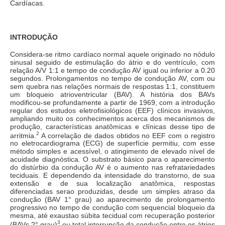
Cardíacas.
INTRODUÇÃO
Considera-se ritmo cardíaco normal aquele originado no nódulo
sinusal seguido de estimulação do átrio e do ventrículo, com
relação A/V 1:1 e tempo de condução AV igual ou inferior a 0.20
segundos. Prolongamentos no tempo de condução AV, com ou
sem quebra nas relações normais de respostas 1:1, constituem
um bloqueio atrioventricular (BAV). A história dos BAVs
modificou-se profundamente a partir de 1969, com a introdução
regular dos estudos eletrofisiológicos (EEF) clínicos invasivos,
ampliando muito os conhecimentos acerca dos mecanismos de
produção, características anatômicas e clínicas desse tipo de
2
arritmia.
A correlação de dados obtidos no EEF com o registro
no eletrocardiograma (ECG) de superfície permitiu, com esse
método simples e acessível, o atingimento de elevado nível de
acuidade diagnóstica. O substrato básico para o aparecimento
do distúrbio da condução AV é o aumento nas refratariedades
teciduais. E dependendo da intensidade do transtorno, de sua
extensão e de sua localização anatômica, respostas
diferenciadas serao produzidas, desde um simples atraso da
condução (BAV 1° grau) ao aparecimento de prolongamento
progressivo no tempo de condução com sequencial bloqueio da
mesma, até exaustao súbita tecidual com recuperação posterior
3
(BAVs 2° grau)
ou total interrupção da condução entre os átrios