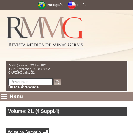
Português
Inglês
ISSN (on-line): 2238-3182
ISSN (Impressa): 0103-880X
CAPES/Qualis: B2
Busca Avançada
Volume: 21
.
(4 Suppl.4)
Voltar ao Sumário