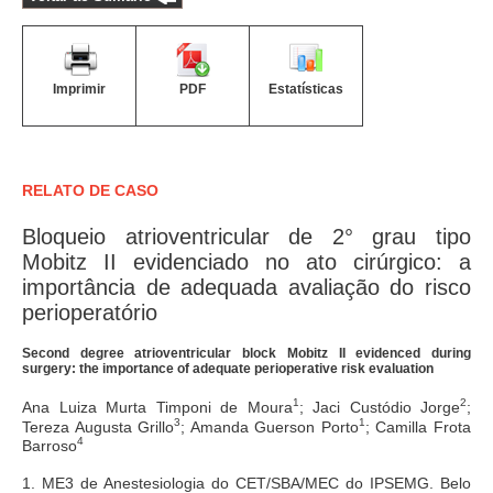
Imprimir
PDF
Estatísticas
RELATO DE CASO
Bloqueio atrioventricular de 2° grau tipo
Mobitz II evidenciado no ato cirúrgico: a
importância de adequada avaliação do risco
perioperatório
Second degree atrioventricular block Mobitz II evidenced during
surgery: the importance of adequate perioperative risk evaluation
1
2
Ana Luiza Murta Timponi de Moura
; Jaci Custódio Jorge
;
3
1
Tereza Augusta Grillo
; Amanda Guerson Porto
; Camilla Frota
4
Barroso
1. ME3 de Anestesiologia do CET/SBA/MEC do IPSEMG. Belo