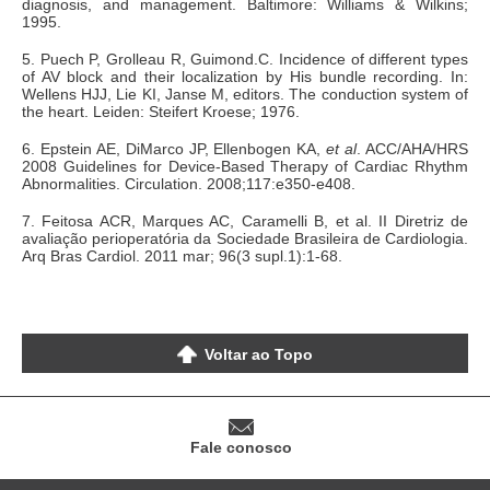
diagnosis, and management. Baltimore: Williams & Wilkins;
1995.
5. Puech P, Grolleau R, Guimond.C. Incidence of different types
of AV block and their localization by His bundle recording. In:
Wellens HJJ, Lie KI, Janse M, editors. The conduction system of
the heart. Leiden: Steifert Kroese; 1976.
6. Epstein AE, DiMarco JP, Ellenbogen KA,
et al
. ACC/AHA/HRS
2008 Guidelines for Device-Based Therapy of Cardiac Rhythm
Abnormalities. Circulation. 2008;117:e350-e408.
7. Feitosa ACR, Marques AC, Caramelli B, et al. II Diretriz de
avaliação perioperatória da Sociedade Brasileira de Cardiologia.
Arq Bras Cardiol. 2011 mar; 96(3 supl.1):1-68.
Voltar ao Topo
Fale conosco