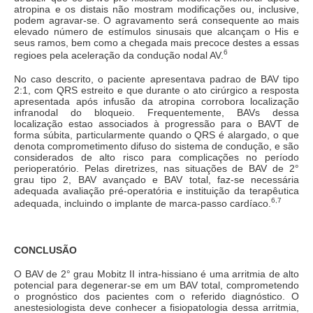
atropina e os distais não mostram modificações ou, inclusive,
podem agravar-se. O agravamento será consequente ao mais
elevado número de estímulos sinusais que alcançam o His e
seus ramos, bem como a chegada mais precoce destes a essas
6
regioes pela aceleração da condução nodal AV.
No caso descrito, o paciente apresentava padrao de BAV tipo
2:1, com QRS estreito e que durante o ato cirúrgico a resposta
apresentada após infusão da atropina corrobora localização
infranodal do bloqueio. Frequentemente, BAVs dessa
localização estao associados à progressão para o BAVT de
forma súbita, particularmente quando o QRS é alargado, o que
denota comprometimento difuso do sistema de condução, e são
considerados de alto risco para complicações no período
perioperatório. Pelas diretrizes, nas situações de BAV de 2°
grau tipo 2, BAV avançado e BAV total, faz-se necessária
adequada avaliação pré-operatória e instituição da terapêutica
6,7
adequada, incluindo o implante de marca-passo cardíaco.
CONCLUSÃO
O BAV de 2° grau Mobitz II intra-hissiano é uma arritmia de alto
potencial para degenerar-se em um BAV total, comprometendo
o prognóstico dos pacientes com o referido diagnóstico. O
anestesiologista deve conhecer a fisiopatologia dessa arritmia,