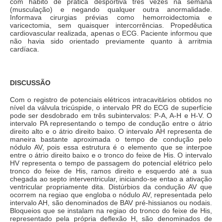
com hábito de prática desportiva três vezes na semana
(musculação) e negando qualquer outra anormalidade.
Informava cirurgias prévias como hemorroidectomia e
varicectomia, sem quaisquer intercorrências. Propedêutica
cardiovascular realizada, apenas o ECG. Paciente informou que
não havia sido orientado previamente quanto à arritmia
cardíaca.
DISCUSSÃO
Com o registro de potenciais elétricos intracavitários obtidos no
nível da válvula tricúspide, o intervalo PR do ECG de superfície
pode ser desdobrado em três subintervalos: P-A, A-H e H-V. O
intervalo PA representando o tempo de condução entre o átrio
direito alto e o átrio direito baixo. O intervalo AH representa de
maneira bastante aproximada o tempo de condução pelo
nódulo AV, pois essa estrutura é o elemento que se interpoe
entre o átrio direito baixo e o tronco do feixe de His. O intervalo
HV representa o tempo de passagem do potencial elétrico pelo
tronco do feixe de His, ramos direito e esquerdo até a sua
chegada ao septo interventricular, iniciando-se entao a ativação
ventricular propriamente dita. Distúrbios da condução AV que
ocorrem na regiao que engloba o nódulo AV, representada pelo
intervalo AH, são denominados de BAV pré-hissianos ou nodais.
Bloqueios que se instalam na regiao do tronco do feixe de His,
representado pela própria deflexão H, são denominados de