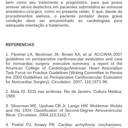
bem como seu tratamento e prognóstico, para que possa
antever sérios desfechos em pacientes submetidos ao estresse
anestésico-cirúrgico, como no presente relato. E que, diante de
procedimentos eletivos, o paciente portador dessa grave
condição deve ser encaminhado ao cardiologista para
adequada orientação e tratamento.
REFERENCIAS
1. Fleisher LA, Beckman JA, Brown KA,
et al
. ACC/AHA 2007
guidelines on perioperative cardiovascular evaluation and care
for noncardiac surgery: executive summary: a report of the
American College of Cardiology/American Heart Association
Task Force on Practice Guidelines (Writing Committee to Revise
the 2002 Guidelines on Perioperative Cardiovascular Evaluation
for Noncardiac Surgery). Circulation. 2007; 116:1971-96.
2. Maia IG. ECG nas arritmias. Rio de Janeiro: Cultura Médica;
1989.
3. Silverman ME, Upshaw CB Jr, Lange HW. Woldemar Mobitz
and His 1924 Classification of Second-Degree Atrioventricular
Block. Circulation. 2004;110:1162-7.
4. Podrid PJ, Kowey PR. Cardiac arrhythmia: mechanisms,