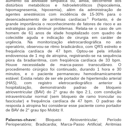
aumento da atividade simpática ou, ainda, decorrente dos
distúrbios metabólicos e hidroeletrolíticos (hipocalemia,
hipomagnesemia, hipoxemia), além da administração de
agentes anestésicos com incidência de 15-30% para o
.1
desencadeamento de arritmias cardíacas
Portanto, é de
grande importância o reconhecimento de fatores de risco e as
estratégias para diminuir problemas. Relata-se o caso de um
homem de 61 anos de idade hospitalizado com quadro de
colecistite aguda e indicação de cirurgia em caráter de
urgência. Na monitorização eletrocardiográfica no ato
operatório, observou-se ritmo bradicárdico, com QRS estreito e
frequência cardíaca de 47 bpm. Optou-se pela infusão
endovenosa de 1 mg de atropina, registrando-se na sequência
piora da bradiarritmia, com freqüência cardíaca de 33 bpm.
Houve necessidade de marca-passo transcutâneo. O
procedimento cirúrgico foi continuado, durando 1 hora e 30
minutos, e o paciente permaneceu hemodinamicamente
estável. Existia relato de ser ele portador de hipertensão arterial
(HAS), com registro eletrocardiográfico anterior à
hospitalização, demonstrando padrao de bloqueio
atrioventricular (BAV) do 2° grau do tipo 2:1, com condução
intraventricular normal (sem bloqueio de ramo troncular ou
fascicular) e frequência cardíaca de 47 bpm. O padrao de
resposta à atropina fez considerar esse paciente como portador
de BAV de 2° grau tipo Mobitz II.
Palavras-chave:
Bloqueio Atrioventricular; Período
Perioperatório; Bradicardia; Marca-Passo Artificial; Arritmias