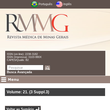
Português
Inglês
ISSN (on-line): 2238-3182
ISSN (Impressa): 0103-880X
CAPES/Qualis: B2
Busca Avançada
Volume: 21
.
(3 Suppl.3)
Voltar ao Sumário