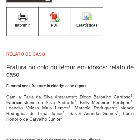
Imprimir
PDF
Estatísticas
RELATO DE CASO
Fratura no colo do fêmur em idosos: relato de
caso
Femoral neck fracture in elderly: case report
1
1
Camilla Faria da Silva Amarante
; Diogo Barbalho Cardoso
;
1
1
Fabrício Junio da Silva Andrade
; Kelly Medeiros Perdigao
;
1
1
Leandro Veloso Maia Lemos
; Marcelo Rodrigues
; Moacir
1
1
Rodrigues de Lima Júnior
; Sarah Ananda Gomes
; Lúcio
2
Honório de Carvalho Júnior