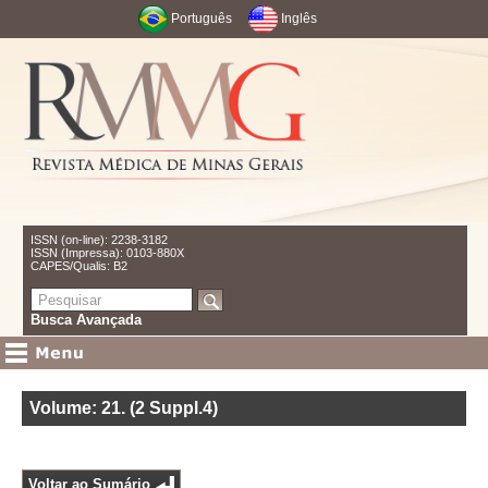
Português
Inglês
ISSN (on-line): 2238-3182
ISSN (Impressa): 0103-880X
CAPES/Qualis: B2
Busca Avançada
Volume: 21
.
(2 Suppl.4)
Voltar ao Sumário