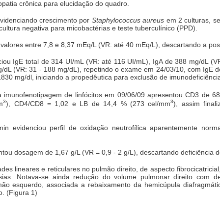
opatia crônica para elucidação do quadro.
evidenciando crescimento por
Staphylococcus aureus
em 2 culturas, s
ltura negativa para micobactérias e teste tuberculínico (PPD).
valores entre 7,8 e 8,37 mEq/L (VR: até 40 mEq/L), descartando a possi
iou IgE total de 314 UI/mL (VR: até 116 UI/mL), IgA de 388 mg/dL (V
/dL (VR: 31 - 188 mg/dL), repetindo o exame em 24/03/10, com IgE d
830 mg/dl, iniciando a propedêutica para exclusão de imunodeficiênci
 a imunofenotipagem de linfócitos em 09/06/09 apresentou CD3 de 
3
3
m
), CD4/CD8 = 1,02 e LB de 14,4 % (273 cel/mm
), assim fina
in evidenciou perfil de oxidação neutrofílica aparentemente norm
tou dosagem de 1,67 g/L (VR = 0,9 - 2 g/L), descartando deficiência de 
des lineares e reticulares no pulmão direito, de aspecto fibrocicatrici
ias. Notava-se ainda redução do volume pulmonar direito com des
mão esquerdo, associada a rebaixamento da hemicúpula diafragmáti
. (Figura 1)