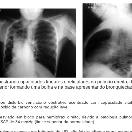
mostrando opacidades lineares e reticulares no pulmão direito, de
erior formando uma bolha e na base apresentando bronquiectas
ou distúrbio ventilatório obstrutivo acentuado com capacidade vit
óxido de carbono com redução leve.
viado em bloco para hemitórax direito, devido a patologia pulmona
SAP de 34 mmHg (limite superior da normalidade).
ulenta espessa em brônquio de LID, não foi visualizado corpo estran