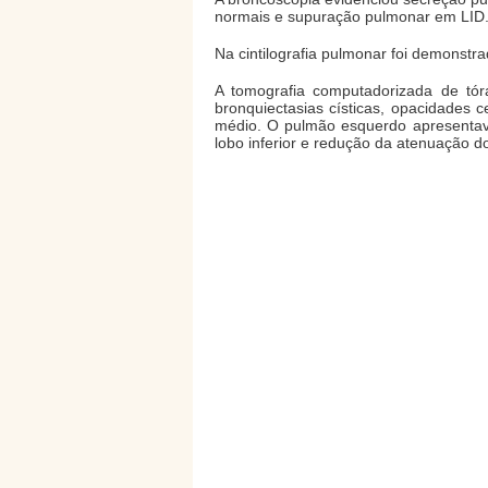
normais e supuração pulmonar em LID
Na cintilografia pulmonar foi demonstr
A tomografia computadorizada de tóra
bronquiectasias císticas, opacidades 
médio. O pulmão esquerdo apresentava
lobo inferior e redução da atenuação d