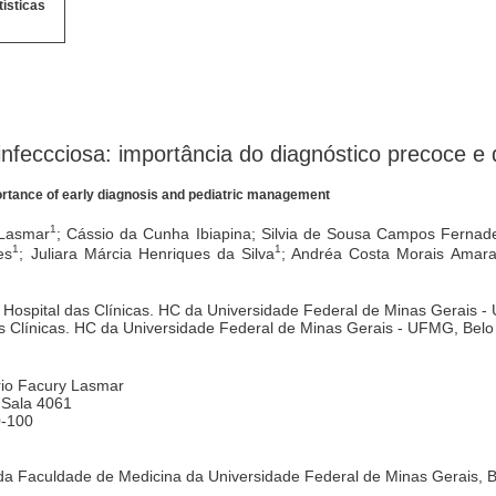
tísticas
s-infeccciosa: importância do diagnóstico precoce 
mportance of early diagnosis and pediatric management
1
 Lasmar
; Cássio da Cunha Ibiapina; Silvia de Sousa Campos Fernad
1
1
es
; Juliara Márcia Henriques da Silva
; Andréa Costa Morais Amara
Hospital das Clínicas. HC da Universidade Federal de Minas Gerais -
as Clínicas. HC da Universidade Federal de Minas Gerais - UFMG, Belo 
rio Facury Lasmar
 Sala 4061
0-100
 da Faculdade de Medicina da Universidade Federal de Minas Gerais, Be