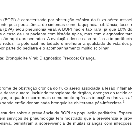
osa (BOPI) é caracterizada por obstrução crônica do fluxo aéreo asso
ente pela persistência de sintomas como taquipnéia, sibilância, tos
uda (BVA) e/ou pneumonia viral. A BOPI não é tão rara, já que 10% d
o caso de um paciente com história típica, mas com diagnóstico tar
são aqui apresentados. A evolução desse caso ratifica a importância
e reduzir a potencial morbidade e melhorar a qualidade de vida dos
por parte do pediatra e o acompanhamento multidisciplinar.
te; Bronquiolite Viral; Diagnóstico Precoce; Criança.
ndrome de obstrução crônica do fluxo aéreo associada a lesão inflama
se desse quadro, incluindo transplante de órgãos, doenças do tecido co
ianças, o quadro ocorre mais comumente após as infecções das vias aé
1
 sendo então denominada bronquiolite obliterante pós-infecciosa.
m estudos sobre a prevalência da BOPI na população pediátrica. Espe
 em serviços de pneumologia têm mostrado que a prevalência é pro
nsiva, permitiram a sobrevivência de muitas crianças com infecções