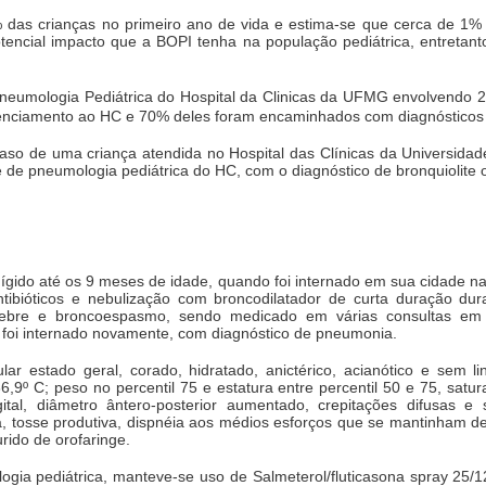
das crianças no primeiro ano de vida e estima-se que cerca de 1%
potencial impacto que a BOPI tenha na população pediátrica, entreta
Pneumologia Pediátrica do Hospital da Clinicas da UFMG envolvendo
erenciamento ao HC e 70% deles foram encaminhados com diagnósticos
o caso de uma criança atendida no Hospital das Clínicas da Universi
e de pneumologia pediátrica do HC, com o diagnóstico de bronquiolite o
ígido até os 9 meses de idade, quando foi internado em sua cidade nat
ibióticos e nebulização com broncodilatador de curta duração dura
febre e broncoespasmo, sendo medicado em várias consultas em
e, foi internado novamente, com diagnóstico de pneumonia.
ar estado geral, corado, hidratado, anictérico, acianótico e sem l
,9º C; peso no percentil 75 e estatura entre percentil 50 e 75, sat
tal, diâmetro ântero-posterior aumentado, crepitações difusas e s
a, tosse produtiva, dispnéia aos médios esforços que se mantinham 
urido de orofaringe.
ia pediátrica, manteve-se uso de Salmeterol/fluticasona spray 25/12