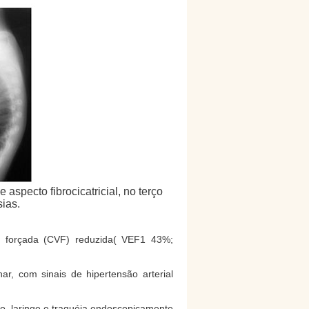
 aspecto fibrocicatricial, no terço
ias.
al forçada (CVF) reduzida( VEF1 43%;
r, com sinais de hipertensão arterial
ho, laringe e traquéia endoscopicamente