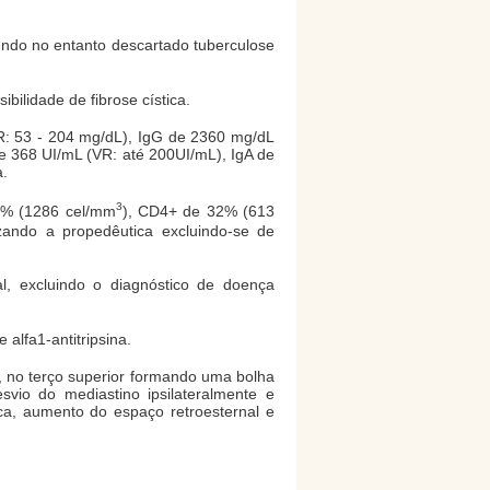
endo no entanto descartado tuberculose
bilidade de fibrose cística.
R: 53 - 204 mg/dL), IgG de 2360 mg/dL
e 368 UI/mL (VR: até 200UI/mL), IgA de
a.
3
68% (1286 cel/mm
), CD4+ de 32% (613
lizando a propedêutica excluindo-se de
al, excluindo o diagnóstico de doença
alfa1-antitripsina.
al, no terço superior formando uma bolha
vio do mediastino ipsilateralmente e
ca, aumento do espaço retroesternal e