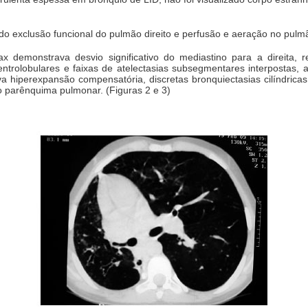
.
ado exclusão funcional do pulmão direito e perfusão e aeração no pul
x demonstrava desvio significativo do mediastino para a direita, r
centrolobulares e faixas de atelectasias subsegmentares interposta
 hiperexpansão compensatória, discretas bronquiectasias cilíndricas
o parênquima pulmonar. (Figuras 2 e 3)