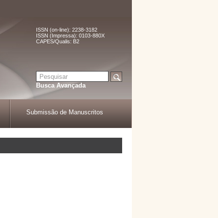
ISSN (on-line): 2238-3182
ISSN (Impressa): 0103-880X
CAPES/Qualis: B2
Busca Avançada
Submissão de Manuscritos