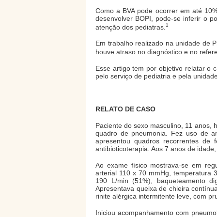
Como a BVA pode ocorrer em até 10% 
desenvolver BOPI, pode-se inferir o 
1
atenção dos pediatras.
Em trabalho realizado na unidade de 
houve atraso no diagnóstico e no ref
Esse artigo tem por objetivo relatar 
pelo serviço de pediatria e pela unidad
RELATO DE CASO
Paciente do sexo masculino, 11 anos, h
quadro de pneumonia. Fez uso de ant
apresentou quadros recorrentes de 
antibioticoterapia. Aos 7 anos de idad
Ao exame físico mostrava-se em regul
arterial 110 x 70 mmHg, temperatura 36
190 L/min (51%), baqueteamento digi
Apresentava queixa de chieira contínu
rinite alérgica intermitente leve, com pr
Iniciou acompanhamento com pneumolog