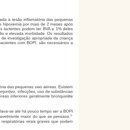
ciada à lesão inflamatória das pequenas
se e hipoxemia por mais de 2 meses após
os lactentes podem ter BVA e 1% deles
dio e elevada morbidade. Os resultados
 de investigação apropriada da criança
 pacientes com BOPI, são necessários a
tória das pequenas vias aéreas. Existem
njuntivo, infecções, uso de substâncias
reas inferiores geralmente bronquiolite
culava-se até há pouco tempo ser a BOPI
1-
vavelmente maior do que se pensava.
 respiratórias virais graves que podem