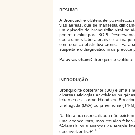
RESUMO
A Bronquiolite obliterante pós-infecci
vias aéreas, que se manifesta clinicam
um episodio de bronquiolite viral ag
podem evoluir para BOPI. Descrevemos 
dos exames laboratoriais e de imagem 
com doença obstrutiva crônica. Para s
suspeita e o diagnóstico mais precoce 
Palavras-chave:
Bronquiolite Obliteran
INTRODUÇÃO
Bronquiolite obliterante (BO) é uma sí
diversas etiologias envolvidas na gêne
irritantes e a forma idiopática. Em cr
viral aguda (BVA) ou pneumonia ( PNM)
Na literatura especializada não existe
uma doença rara, mas estudos feitos
2
Ademais os s avanços da terapia inte
3
desenvolver BOPI.