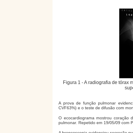
Figura 1 - A radiografia de tórax 
sup
A prova de função pulmonar evidenci
CVF63%) e o teste de difusão com mon
O ecocardiograma mostrou coração des
pulmonar. Repetido em 19/05/09 com P
A broncoscopia evidenciou secreção pur