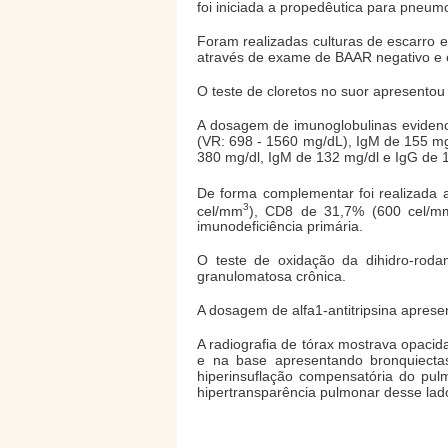
foi iniciada a propedêutica para pneum
Foram realizadas culturas de escarro 
através de exame de BAAR negativo e cu
O teste de cloretos no suor apresentou 
A dosagem de imunoglobulinas evidenc
(VR: 698 - 1560 mg/dL), IgM de 155 mg
380 mg/dl, IgM de 132 mg/dl e IgG de 1
De forma complementar foi realizada
3
cel/mm
), CD8 de 31,7% (600 cel/m
imunodeficiência primária.
O teste de oxidação da dihidro-rodam
granulomatosa crônica.
A dosagem de alfa1-antitripsina apresen
A radiografia de tórax mostrava opacida
e na base apresentando bronquiectas
hiperinsuflação compensatória do pul
hipertransparência pulmonar desse lado