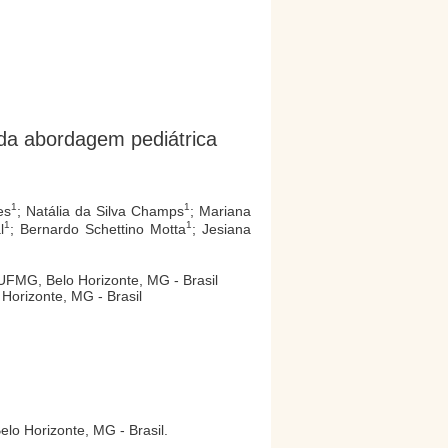
e da abordagem pediátrica
1
1
es
; Natália da Silva Champs
; Mariana
1
1
l
; Bernardo Schettino Motta
; Jesiana
 UFMG, Belo Horizonte, MG - Brasil
Horizonte, MG - Brasil
lo Horizonte, MG - Brasil.