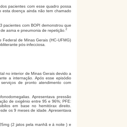
 dos pacientes com esse quadro possa
nto esta doença ainda não tem chamado
 23 pacientes com BOPI demonstrou que
2
 de asma e pneumonia de repetição.
dade Federal de Minas Gerais (HC-UFMG)
bliterante pós-infecciosa.
al no interior de Minas Gerais devido a
nte a internação. Após esse episódio
 serviços de pronto atendimento com
infonodomegalias. Apresentava pressão
uração de oxigênio entre 95 e 96%; PFE:
ibilos em base no hemitórax direito.
desde os 9 meses de idade. Apresentava
5mg (2 jatos pela manhã e á noite ) e