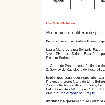
Imprimir
PDF
Esta
RELATO DE CASO
Bronquiolite obliterante pó
Post infectious bronchiolitis obliterans: i
Laura Maria de Lima Belizário Facury
1
Viana Pimenta
; Daiana Elias Rodrigu
2
Ferreira Pedrosa
1. Grupo de Pneumologia Pediátrica do 
2. Serviço de Radiologia do Hospital d
Endereço para correspondência
Professora Laura Maria de Lima Belizá
Avenida Professor Alfredo Balena, 190,
Belo Horizonte - MG, Brasil CEP: 3013
email:
laurabl@medicina.ufmg.br
Instituição: Departamento de Pediatria