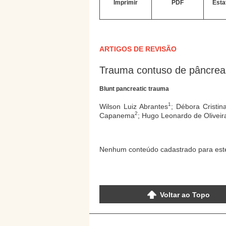
Imprimir
PDF
Esta
ARTIGOS DE REVISÃO
Trauma contuso de pâncrea
Blunt pancreatic trauma
1
Wilson Luiz Abrantes
; Débora Cristi
2
Capanema
; Hugo Leonardo de Oliveir
Nenhum conteúdo cadastrado para este
Voltar ao Topo