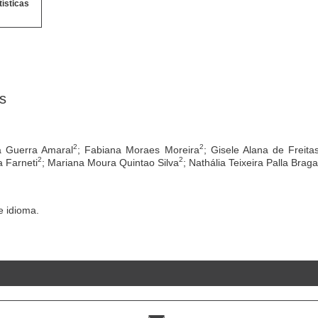
tísticas
s
2
2
na Guerra Amaral
; Fabiana Moraes Moreira
; Gisele Alana de Freita
2
2
a Farneti
; Mariana Moura Quintao Silva
; Nathália Teixeira Palla Braga
 idioma.