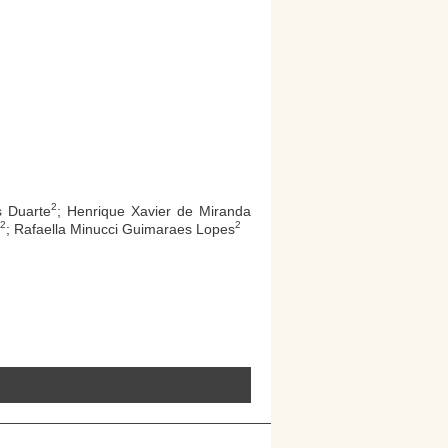
2
s Duarte
; Henrique Xavier de Miranda
2
2
; Rafaella Minucci Guimaraes Lopes