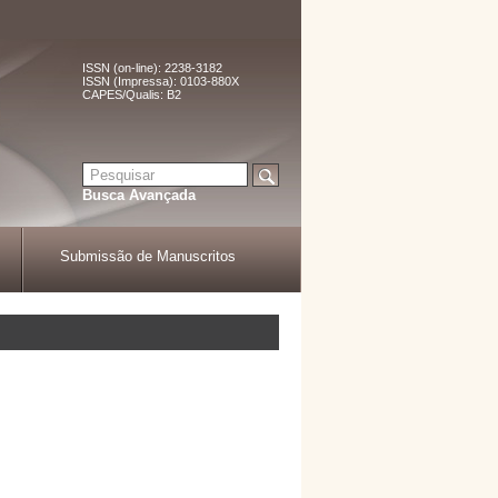
ISSN (on-line): 2238-3182
ISSN (Impressa): 0103-880X
CAPES/Qualis: B2
Busca Avançada
Submissão de Manuscritos