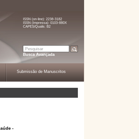
ISSN (on-line): 2238-3182
ISSN (Impressa): 0103-880X
CAPES/Qualis: B2
Busca Avançada
Submissão de Manuscritos
saúde -