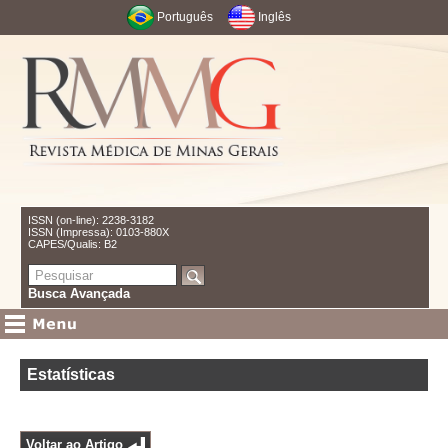
Português
Inglês
ISSN (on-line): 2238-3182
ISSN (Impressa): 0103-880X
CAPES/Qualis: B2
Busca Avançada
Estatísticas
Voltar ao Artigo