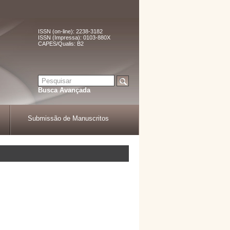
ISSN (on-line): 2238-3182
ISSN (Impressa): 0103-880X
CAPES/Qualis: B2
Busca Avançada
Submissão de Manuscritos