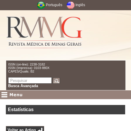
Português
Inglês
ISSN (on-line): 2238-3182
ISSN (Impressa): 0103-880X
CAPES/Qualis: B2
Busca Avançada
Estatísticas
Voltar ao Artigo