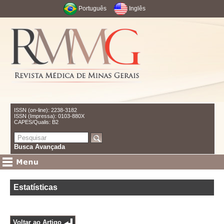
Português
Inglês
ISSN (on-line): 2238-3182
ISSN (Impressa): 0103-880X
CAPES/Qualis: B2
Busca Avançada
Estatísticas
Voltar ao Artigo