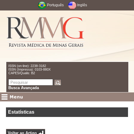
Português
Inglês
ISSN (on-line): 2238-3182
ISSN (Impressa): 0103-880X
CAPES/Qualis: B2
Busca Avançada
Estatísticas
Voltar ao Artigo